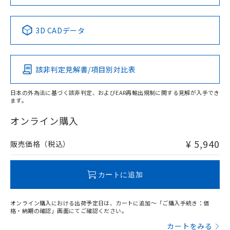
当社は規制貨物を破棄する場合は、完
ル) (DEHP)(別名：DOP) 1000ppm以下、フタル酸ブチ
正式な納期状況および標準価格はお客
ル類) : 1000ppm、
ルベンジル（BBP） 1000ppm以下、フタル酸ジブチル
全に破砕するなど、違法に輸出されな
DBP(フタル酸ジブチル) : 1000ppm、 DIBP(フタル酸ジ
様のお取引先、またはお客様担当のオ
（DBP） 1000ppm以下、フタル酸ジイソブチル
イソブチル) : 1000ppm、 BBP(フタル酸ブチルベンジ
中国 RoHS表
△
一定数には満たないが在庫あり
※1 ※2
いよう必要な手段を講じます。
ムロン制御機器販売店・当社販売員に
(DIBP) 1000ppm以下
ル) : 1000ppm、
3D CADデータ
当社は貴社製品を、核兵器、ミサイ
但し、RoHS指令で産業用監視および制御機器に対する
DEHP(フタル酸ビス(2-エチルヘキシル)) : 1000ppm
ご相談ください。
Pb
Hg
Cd
Cr(VI)
適用除外項目は除く。
ル、化学兵器、生物兵器またはその他
－
在庫なし(最新の在庫状況につ
オムロン制御機器販売店や当社販売拠
フタル酸エステル類の４物質については閾値を超える意
武器並びにこれらの製造装置等に一切
いては、お客様のお取引先、ま
図的な使用がないことを確認しています。
点は「
販売ネットワーク
」をご確認
※2 環境保護使用期限
使用いたしません。
該非判定見解書/項目別対比表
たはお客様担当のオムロン制御
ください。
X
O
O
O
当社は、貴社製品を第三者に販売する
機器販売店・当社販売員にご確
在庫状況および標準価格結果を当社の
※2 対応予定月
「ｅ」：有害物質（10物質）のすべてが基
場合は、上記1、2および3の内容を当
認ください)
事前の承諾なく第三者に漏洩または開
日本の外為法に基づく該非判定、およびEAR再輸出規制に関する見解が入手でき
準値以下であることを示します。
該第三者に通知します。また当社は、
ます。
示しないようお願いします。
"対応済み"や非含有の記載がされた商品であっても、流通
部品在庫の切り替え状況などにより、予定
「10」：通常の使用状況下において有害物
販売先および販売に係わる関係者が違
マイパーツ機能（部品リスト作成サー
空
受注生産機種、また在庫状況の
在庫等で未対応品が混在する可能性があります。
オンライン購入
月が前後することがあります。
質が外部に漏えいし、環境に深刻な影響を
法に輸出するおそれがある場合は、取
ビス）をご利用いただくには、I-Web
白
情報を公開していない機種
非含有品が必要な際は、弊社営業部門もしくは販売店へお
及ぼさない年数を意味します。
り引きをいたしません。
メンバーズにご登録されている必要が
問い合わせください。
「－」：未確認です。当社販売部門へお問
¥ 5,940
販売価格（税込）
あります。
い合わせください。
お客様が当ウェブサイト上で当社にご
※3 非含有証明書ダウンロード
この製品のRoHS/REACH対応状況ページへ
登録された部品リストについて、当社
カートに追加
および当社の共同利用者が、当社の製
下記の非含有証明書をダウンロードするこ
品・サービスに関するお客様との取
とができます。
合意する
キャンセル
引・商談に必要な範囲で利用すること
オンライン購入における出荷予定日は、カートに追加～「ご購入手続き：価
をご了承ください。
格・納期の確認」画面にてご確認ください。
EU RoHS指令（10物質）の非含有証明書
※当社の共同利用者とは、
"個人情報
カートをみる
51物質の非含有証明書（当社基準）