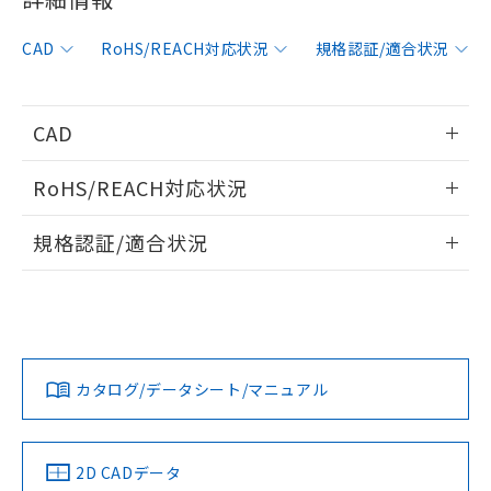
非含有に対応した製品が提供可能な商品で
す。
CAD
RoHS/REACH対応状況
規格認証/適合状況
対応予定：EU RoHS指令（10物質）の非含
ご利用条件
有に対応した製品に切り替える予定のある
商品です。
対応予定なし：EU RoHS指令（10物質）の
CAD
以下の条件をお読みいただき、同意のうえ
非含有に非対応の商品で、対応品を出す予
ご利用ください。
定はありません。
情報更新：2014/10/14
RoHS/REACH対応状況
調査・確認中：EU RoHS指令（10物質）の
本サービスは、当社制御機器事業取扱
※1 中国RoHS○×表
非含有の対応状況を調査中または確認中の
ログイン/会員登録いただくと、CADデータをダウンロー
情報更新：2026/7/29
商品の当社在庫状況および標準価格
規格認証/適合状況
商品です。
ドすることができます。
(税抜)を提供させていただくもので
「○」：最大均質材料含有率が中国RoHSの
非該当品：ライセンス料など無形物で、有
す。
EU RoHS
注意事項・凡例
F39-JG1B-Dについての規格認証/適合状況については、「カ
基準値以下であることを示します。
害物質有無と関係のない商品です。
当社制御機器事業取扱商品の中には、
スタマーサポートセンタ お客様相談室」または貴社担当オム
「×」：最大均質材料含有率が中国RoHSの
仕入先様の事情により、非含有部品として
本サービスの対象外となる商品もある
ログイン/会員登録
ロン営業員または販売店にお問い合わせください。
基準値を超えていることを示します。
いたものが、含有品と判明した場合などや
当社は、これら貴社製品のうち、外国
ことをご了承ください。
対応状況
対応予定月
※1
※2
「－」：未確認です。当社販売部門へお問
むを得ず変更することがあります。
為替および外国貿易法に定める商品
在庫状況および標準価格照会結果は、
い合わせください。
（以下｢規制貨物等」という）を輸出
お問い合わせ
カタログ/データシート/マニュアル
記載している更新日時点での社内デー
対応済み
*EU RoHS指令（10物質）：
または国外への提供する場合は、日本
ダウンロードデータをご利用いただく前に、以下を必ずお読
記
タに基づき作成されるものであり、閲
説明
鉛(Pb) 1000ppm以下、 水銀(Hg) 1000ppm以下、 カド
*中国RoHS10物質の基準値 (GB/T26572)：
国政府の輸出許可(または役務取引許
みください。
号
覧された時点での実際の在庫および標
ミウム(Cd) 100ppm以下、
Pb(鉛) :1000ppm、 Hg(水銀) : 1000ppm、 Cd(カドミウ
可)を取得するなどの必要な手続きを
六価クロム(Cr(Ⅵ)) 1000ppm以下、ポリ臭化ビフェニル
ソフトウェアの使用条件
ム) : 100ppm、
準価格とは異なる場合があることをご
中国 RoHS
注意事項・凡例
類(PBB) 1000ppm以下、ポリ臭化ジフェニルエーテル類
2D CADデータ
Cr(Ⅵ)(六価クロム) : 1000ppm、 PBBs(ポリ臭化ビフェ
とります。
了承ください。
(PBDE) 1000ppm以下、フタル酸ビス(2-エチルヘキシ
○
一定数以上の在庫あり
ニル類) : 1000ppm、 PBDEs(ポリ臭化ジフェニルエーテ