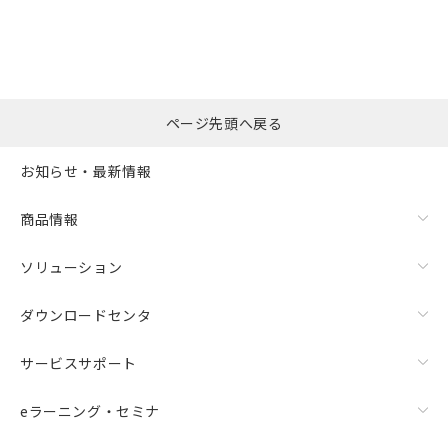
の共同利用に関して"
の「1.共同利
※本証明書は発行日時点で非含有を証明す
用者の範囲」に記載されている法人を
るもので、過去に遡って非含有を証明する
指します。
ものではありません。
また、RoHS指令のフタル酸エステル類４
物質の対応では、対応完了までの期間は出
荷製品に未対応品が混在することから備考
ページ先頭へ戻る
欄に対応日を記載しておりました。
既に当社にて対応品への在庫切替を完了
お知らせ・最新情報
していることから、特段のことがない限
り、2022年1月12日より割愛しておりま
商品情報
す。
ソリューション
ダウンロードセンタ
サービスサポート
eラーニング・セミナ