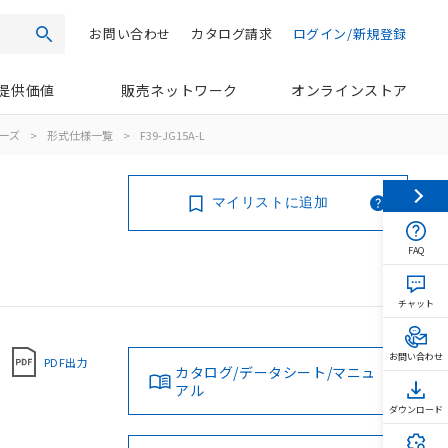
お問い合わせ
カタログ請求
ログイン/新規登録
検索
提供価値
販売ネットワーク
オンラインストア
リーズ
>
形式仕様一覧
>
F39-JG15A-L
マイリストに追加
FAQ
チャット
お問い合わせ
PDF出力
カタログ/データシート/マニュ
アル
ダウンロード