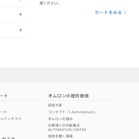
三者に通知します。
認ください。
さい。
合は、取り引きをい
014/10/14
カートをみる
ないようお願いしま
のオムロン制御
2026/7/29
バーズにご登録され
及ぼさない年数を意
び当社の共同利用者
業員または販
ることをご了承くだ
範囲」に記載されて
お問い合わせ
のではありません。
荷製品に未対応品が
ート
オムロンの提供価値
22年1月12日よ
目指す姿
ポート
コンセプト「i-Automation!」
ジャパンデスク
オムロンの強み
お客様との共創拠点
AUTOMATION CENTER
DIBP
BBP
DEHP
環境保護
技術を磨く現場
・セミナ