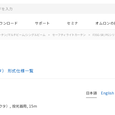
ウンロード
サポート
セミナ
オムロンの
ーテン/マルチビーム/シングルビーム
>
セーフティライトカーテン
>
F3SG-SR / PGシ
クタ） 形式仕様一覧
日本語
English
）, 投光器用, 15m