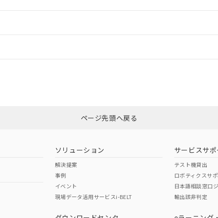
ご相談ください。
は満たないが在庫あり
製品を第三者に販売する場合は、上記1、2および3の内容を当該第
機器販売店や当社販売拠点は「
販売ネットワーク
」をご確認くだ
販売先および販売に係わる関係者が違法に輸出するおそれがある場
用期限
情報更新：2
び標準価格結果を当社の事前の承諾なく第三者に漏洩または開示し
え状況などにより、予定月が前後することがあります。
(最新の在庫状況については、お客様のお取引先、またはお客様担当
（10物質）のすべてが基準値以下であることを示します。
店・当社販売員にご確認ください)
ードすることができます。
情報更新：
能（部品リスト作成サービス）をご利用いただくには、I-Webメン
使用状況下において有害物質が外部に漏えいし、環境に深刻な影響を
あります。
機種、また在庫状況の情報を公開していない機種
ェブサイト上で当社にご登録された部品リストについて、当社およ
書ダウンロード
、「カスタマーサポートセンタ お客様相談室」または貴社担当オムロン営
す。当社販売部門へお問い合わせください。
ログイン/会員登録
品・サービスに関するお客様との取引・商談に必要な範囲で利用す
合意する
キャンセル
書をダウンロードすることができます。
利用者とは、
"個人情報の共同利用に関して"
の「1.共同利用者の
非含有証明書
※3
します。
10物質）の非含有証明書
みください。
明書（当社基準）
ページ先頭へ戻る
ダウンロードはこちら
日時点で非含有を証明するもので、過去に遡って非含有を証明するも
令のフタル酸エステル類４物質の対応では、対応完了までの期間は出
備考欄に対応日を記載しておりました。
ソリューション
サービスサポ
品への在庫切替を完了していることから、特段のことがない限り、20
解決提案
テスト機貸出
す。
事例
ロボティクスサ
イベント
日本語相談窓口
現場データ活用サービスi-BELT
輸出該非判定
I)
PBBs
PBDEs
DBP
ダウンロードセンタ
eラーニング