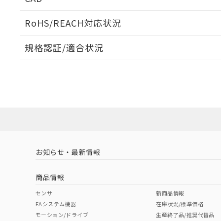
当社販売員に
※2 対応予定月
△
一定数に
当社は、貴社
オムロン制御
また当社は、
※2 環境保護使
RoHS/REACH対応状況
在庫状況およ
部品在庫の切り替
たしません。
－
在庫なし
す。
「ｅ」：有害物質
機器販売
ログイン/会員登録いただくと、CADデータをダウンロ
マイパーツ機
規格認証/適合状況
「10」：通常の
ている必要が
味します。
空
受注生産
EU RoHS
注意事項・凡例
お客様が当ウ
※3 非含有証明
F39-JG15A-Lについての規格認証/適合状況については
「－」：未確認で
白
が、当社の製
売店にお問い合わせください。
さい。
下記の非含有証明
※当社の共同
対応状況
対応予定月
※1
※2
いる法人を指
EU RoHS指令（
ダウンロードデータをご利用いただく前に、以下を必ずお読
51物質の非含有証
対応済み
ソフトウェアの使用条件
※本証明書は発行
また、RoHS指
混在することから
お知らせ・最新情報
中国 RoHS
注意事項・凡例
既に当社にて対応
り割愛しておりま
商品情報
中国 RoHS表
※1 ※2
センサ
新商品情報
FAシステム機器
在庫状況/標準価格
Pb
Hg
Cd
Cr(V
モーション/ドライブ
生産終了品/推奨代替品