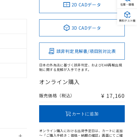
2D CADデータ
在庫・価格
無料テスト機
3D CADデータ
。
商品です。
該非判定見解書/項目別対比表
定はありません。
商品です。
日本の外為法に基づく該非判定、およびEAR再輸出規
制に関する見解が入手できます。
を得ず変更すること
オンライン購入
を提供させていただ
規制貨物等」とい
¥ 17,160
販売価格（税込）
引許可)を取得する
BDE) 1000ppm以下、
をご了承ください。
0ppm以下、フタル酸ジブチ
基づき作成されるも
う必要な手段を講じ
カートに追加
ことをご了承くださ
) : 1000ppm、
 1000ppm、
びにこれらの製造装
オンライン購入における出荷予定日は、カートに追加
ン制御機器販売店・
～「ご購入手続き：価格・納期の確認」画面にてご確