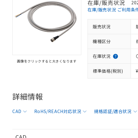
在庫/販売状況
20
在庫/販売状況 ご利用条
販売状況
※1 対応状況
機種区分
対応済み：EU
対応予定：EU R
対応予定なし：EU
在庫状況
画像をクリックすると大きくなります
調査・確認中：EU
ご利用条件
非該当品：ライセ
標準価格(税別)
※1 中国RoHS
仕入先様の事情に
があります。
以下の条件をお読
「○」：最大均質
「×」：最大均質
詳細情報
本サービスは
当社は、これ
*EU RoHS指令（10物
「－」：未確認で
鉛(Pb) 1000ppm以下、
くものです。
う）を輸出ま
記
説明
六価クロム(Cr(Ⅵ)) 1
当社制御機器
などの必要な
フタル酸ビス(2-エチルヘ
号
CAD
RoHS/REACH対応状況
規格認証/適合状況
*中国RoHS10物質の基準値 
ル（DBP） 1000ppm
在庫状況およ
当社は規制貨
Pb(鉛) :1000ppm、 Hg
但し、RoHS指令で産
のであり、閲
ます。
Cr(Ⅵ)(六価クロム) : 
フタル酸エステル類の４
○
一定数以
DBP(フタル酸ジブチル) :
い。
当社は貴社製
DEHP(フタル酸ビス(2-エ
正式な納期状
置等に一切使
CAD