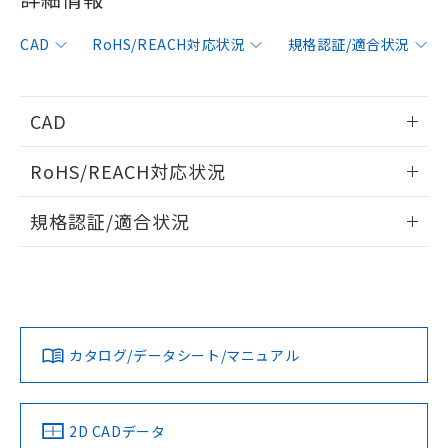
非含有に対応した製品が提供可能な商品で
す。
CAD
RoHS/REACH対応状況
規格認証/適合状況
対応予定：EU RoHS指令（10物質）の非含
ご利用条件
有に対応した製品に切り替える予定のある
商品です。
対応予定なし：EU RoHS指令（10物質）の
CAD
以下の条件をお読みいただき、同意のうえ
非含有に非対応の商品で、対応品を出す予
ご利用ください。
定はありません。
情報更新：2014/10/14
RoHS/REACH対応状況
調査・確認中：EU RoHS指令（10物質）の
本サービスは、当社制御機器事業取扱
※1 中国RoHS○×表
非含有の対応状況を調査中または確認中の
ログイン/会員登録いただくと、CADデータをダウンロー
情報更新：2026/7/29
商品の当社在庫状況および標準価格
規格認証/適合状況
商品です。
ドすることができます。
(税抜)を提供させていただくもので
「○」：最大均質材料含有率が中国RoHSの
非該当品：ライセンス料など無形物で、有
す。
EU RoHS
注意事項・凡例
F39-JG15A-Dについての規格認証/適合状況については、「カ
基準値以下であることを示します。
害物質有無と関係のない商品です。
当社制御機器事業取扱商品の中には、
スタマーサポートセンタ お客様相談室」または貴社担当オム
「×」：最大均質材料含有率が中国RoHSの
仕入先様の事情により、非含有部品として
本サービスの対象外となる商品もある
ログイン/会員登録
ロン営業員または販売店にお問い合わせください。
基準値を超えていることを示します。
いたものが、含有品と判明した場合などや
当社は、これら貴社製品のうち、外国
ことをご了承ください。
対応状況
対応予定月
※1
※2
「－」：未確認です。当社販売部門へお問
むを得ず変更することがあります。
為替および外国貿易法に定める商品
在庫状況および標準価格照会結果は、
い合わせください。
（以下｢規制貨物等」という）を輸出
お問い合わせ
カタログ/データシート/マニュアル
記載している更新日時点での社内デー
対応済み
*EU RoHS指令（10物質）：
または国外への提供する場合は、日本
ダウンロードデータをご利用いただく前に、以下を必ずお読
記
タに基づき作成されるものであり、閲
説明
鉛(Pb) 1000ppm以下、 水銀(Hg) 1000ppm以下、 カド
*中国RoHS10物質の基準値 (GB/T26572)：
国政府の輸出許可(または役務取引許
みください。
号
覧された時点での実際の在庫および標
ミウム(Cd) 100ppm以下、
Pb(鉛) :1000ppm、 Hg(水銀) : 1000ppm、 Cd(カドミウ
可)を取得するなどの必要な手続きを
六価クロム(Cr(Ⅵ)) 1000ppm以下、ポリ臭化ビフェニル
ソフトウェアの使用条件
ム) : 100ppm、
準価格とは異なる場合があることをご
中国 RoHS
注意事項・凡例
類(PBB) 1000ppm以下、ポリ臭化ジフェニルエーテル類
2D CADデータ
Cr(Ⅵ)(六価クロム) : 1000ppm、 PBBs(ポリ臭化ビフェ
とります。
了承ください。
(PBDE) 1000ppm以下、フタル酸ビス(2-エチルヘキシ
○
一定数以上の在庫あり
ニル類) : 1000ppm、 PBDEs(ポリ臭化ジフェニルエーテ