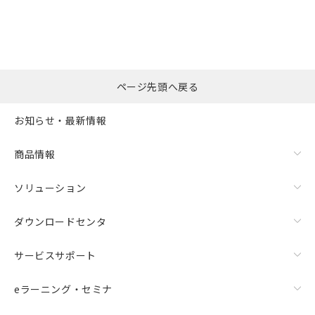
の共同利用に関して"
の「1.共同利
※本証明書は発行日時点で非含有を証明す
用者の範囲」に記載されている法人を
るもので、過去に遡って非含有を証明する
指します。
ものではありません。
また、RoHS指令のフタル酸エステル類４
物質の対応では、対応完了までの期間は出
荷製品に未対応品が混在することから備考
ページ先頭へ戻る
欄に対応日を記載しておりました。
既に当社にて対応品への在庫切替を完了
お知らせ・最新情報
していることから、特段のことがない限
り、2022年1月12日より割愛しておりま
商品情報
す。
ソリューション
ダウンロードセンタ
サービスサポート
eラーニング・セミナ