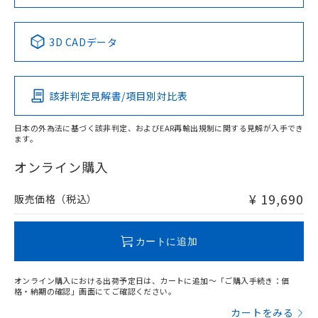
当社は規制貨物を破棄する場合は、完
ル) (DEHP)(別名：DOP) 1000ppm以下、フタル酸ブチ
正式な納期状況および標準価格はお客
ル類) : 1000ppm、
ルベンジル（BBP） 1000ppm以下、フタル酸ジブチル
全に破砕するなど、違法に輸出されな
DBP(フタル酸ジブチル) : 1000ppm、 DIBP(フタル酸ジ
様のお取引先、またはお客様担当のオ
（DBP） 1000ppm以下、フタル酸ジイソブチル
イソブチル) : 1000ppm、 BBP(フタル酸ブチルベンジ
中国 RoHS表
△
一定数には満たないが在庫あり
※1 ※2
いよう必要な手段を講じます。
ムロン制御機器販売店・当社販売員に
(DIBP) 1000ppm以下
ル) : 1000ppm、
3D CADデータ
当社は貴社製品を、核兵器、ミサイ
但し、RoHS指令で産業用監視および制御機器に対する
DEHP(フタル酸ビス(2-エチルヘキシル)) : 1000ppm
ご相談ください。
Pb
Hg
Cd
Cr(VI)
適用除外項目は除く。
ル、化学兵器、生物兵器またはその他
－
在庫なし(最新の在庫状況につ
オムロン制御機器販売店や当社販売拠
フタル酸エステル類の４物質については閾値を超える意
武器並びにこれらの製造装置等に一切
いては、お客様のお取引先、ま
図的な使用がないことを確認しています。
点は「
販売ネットワーク
」をご確認
※2 環境保護使用期限
使用いたしません。
該非判定見解書/項目別対比表
たはお客様担当のオムロン制御
ください。
X
O
O
O
当社は、貴社製品を第三者に販売する
機器販売店・当社販売員にご確
在庫状況および標準価格結果を当社の
※2 対応予定月
「ｅ」：有害物質（10物質）のすべてが基
場合は、上記1、2および3の内容を当
認ください)
事前の承諾なく第三者に漏洩または開
日本の外為法に基づく該非判定、およびEAR再輸出規制に関する見解が入手でき
準値以下であることを示します。
該第三者に通知します。また当社は、
ます。
示しないようお願いします。
"対応済み"や非含有の記載がされた商品であっても、流通
部品在庫の切り替え状況などにより、予定
「10」：通常の使用状況下において有害物
販売先および販売に係わる関係者が違
マイパーツ機能（部品リスト作成サー
空
受注生産機種、また在庫状況の
在庫等で未対応品が混在する可能性があります。
オンライン購入
月が前後することがあります。
質が外部に漏えいし、環境に深刻な影響を
法に輸出するおそれがある場合は、取
ビス）をご利用いただくには、I-Web
白
情報を公開していない機種
非含有品が必要な際は、弊社営業部門もしくは販売店へお
及ぼさない年数を意味します。
り引きをいたしません。
メンバーズにご登録されている必要が
問い合わせください。
「－」：未確認です。当社販売部門へお問
¥ 19,690
販売価格（税込）
あります。
い合わせください。
お客様が当ウェブサイト上で当社にご
※3 非含有証明書ダウンロード
この製品のRoHS/REACH対応状況ページへ
登録された部品リストについて、当社
カートに追加
および当社の共同利用者が、当社の製
下記の非含有証明書をダウンロードするこ
品・サービスに関するお客様との取
とができます。
合意する
キャンセル
引・商談に必要な範囲で利用すること
オンライン購入における出荷予定日は、カートに追加～「ご購入手続き：価
をご了承ください。
格・納期の確認」画面にてご確認ください。
EU RoHS指令（10物質）の非含有証明書
※当社の共同利用者とは、
"個人情報
カートをみる
51物質の非含有証明書（当社基準）