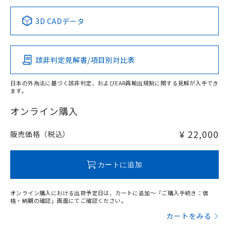
正式な納期状況および標準価格はお客
ル類) : 1000ppm、
ルベンジル（BBP） 1000ppm以下、フタル酸ジブチル
全に破砕するなど、違法に輸出されな
DBP(フタル酸ジブチル) : 1000ppm、 DIBP(フタル酸ジ
様のお取引先、またはお客様担当のオ
中国 RoHS表
※1 ※2
（DBP） 1000ppm以下、フタル酸ジイソブチル
イソブチル) : 1000ppm、 BBP(フタル酸ブチルベンジ
△
一定数には満たないが在庫あり
いよう必要な手段を講じます。
3D CADデータ
ムロン制御機器販売店・当社販売員に
(DIBP) 1000ppm以下
ル) : 1000ppm、
当社は貴社製品を、核兵器、ミサイ
但し、RoHS指令で産業用監視および制御機器に対する
DEHP(フタル酸ビス(2-エチルヘキシル)) : 1000ppm
Pb
ご相談ください。
Hg
Cd
Cr(VI)
適用除外項目は除く。
ル、化学兵器、生物兵器またはその他
－
在庫なし(最新の在庫状況につ
オムロン制御機器販売店や当社販売拠
フタル酸エステル類の４物質については閾値を超える意
武器並びにこれらの製造装置等に一切
いては、お客様のお取引先、ま
図的な使用がないことを確認しています。
点は「
販売ネットワーク
」をご確認
該非判定見解書/項目別対比表
※2 環境保護使用期限
O
使用いたしません。
O
O
O
たはお客様担当のオムロン制御
ください。
当社は、貴社製品を第三者に販売する
機器販売店・当社販売員にご確
在庫状況および標準価格結果を当社の
※2 対応予定月
「ｅ」：有害物質（10物質）のすべてが基
日本の外為法に基づく該非判定、およびEAR再輸出規制に関する見解が入手でき
場合は、上記1、2および3の内容を当
認ください)
事前の承諾なく第三者に漏洩または開
ます。
準値以下であることを示します。
該第三者に通知します。また当社は、
"対応済み"や非含有の記載がされた商品であっても、流通
示しないようお願いします。
部品在庫の切り替え状況などにより、予定
「10」：通常の使用状況下において有害物
販売先および販売に係わる関係者が違
在庫等で未対応品が混在する可能性があります。
マイパーツ機能（部品リスト作成サー
オンライン購入
空
受注生産機種、また在庫状況の
月が前後することがあります。
質が外部に漏えいし、環境に深刻な影響を
法に輸出するおそれがある場合は、取
非含有品が必要な際は、弊社営業部門もしくは販売店へお
ビス）をご利用いただくには、I-Web
白
情報を公開していない機種
及ぼさない年数を意味します。
り引きをいたしません。
問い合わせください。
メンバーズにご登録されている必要が
¥ 22,000
販売価格（税込）
「－」：未確認です。当社販売部門へお問
あります。
い合わせください。
お客様が当ウェブサイト上で当社にご
この製品のRoHS/REACH対応状況ページへ
※3 非含有証明書ダウンロード
登録された部品リストについて、当社
カートに追加
および当社の共同利用者が、当社の製
下記の非含有証明書をダウンロードするこ
品・サービスに関するお客様との取
とができます。
オンライン購入における出荷予定日は、カートに追加～「ご購入手続き：価
合意する
キャンセル
引・商談に必要な範囲で利用すること
格・納期の確認」画面にてご確認ください。
をご了承ください。
EU RoHS指令（10物質）の非含有証明書
カートをみる
※当社の共同利用者とは、
"個人情報
51物質の非含有証明書（当社基準）
の共同利用に関して"
の「1.共同利