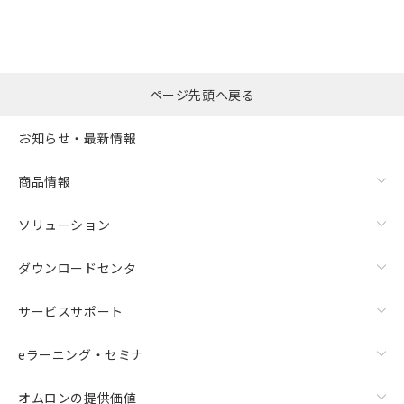
※本証明書は発行日時点で非含有を証明す
用者の範囲」に記載されている法人を
るもので、過去に遡って非含有を証明する
指します。
ものではありません。
また、RoHS指令のフタル酸エステル類４
物質の対応では、対応完了までの期間は出
ページ先頭へ戻る
荷製品に未対応品が混在することから備考
欄に対応日を記載しておりました。
お知らせ・最新情報
既に当社にて対応品への在庫切替を完了
していることから、特段のことがない限
り、2022年1月12日より割愛しておりま
商品情報
す。
ソリューション
ダウンロードセンタ
サービスサポート
eラーニング・セミナ
オムロンの提供価値