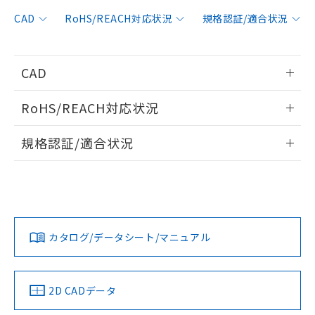
非含有に対応した製品が提供可能な商品で
す。
CAD
RoHS/REACH対応状況
規格認証/適合状況
対応予定：EU RoHS指令（10物質）の非含
ご利用条件
有に対応した製品に切り替える予定のある
商品です。
CAD
対応予定なし：EU RoHS指令（10物質）の
以下の条件をお読みいただき、同意のうえ
非含有に非対応の商品で、対応品を出す予
情報更新：2019/7/1
ご利用ください。
定はありません。
RoHS/REACH対応状況
調査・確認中：EU RoHS指令（10物質）の
本サービスは、当社制御機器事業取扱
ログイン/会員登録いただくと、CADデータをダウンロー
※1 中国RoHS○×表
非含有の対応状況を調査中または確認中の
情報更新：2026/7/29
商品の当社在庫状況および標準価格
規格認証/適合状況
ドすることができます。
商品です。
(税抜)を提供させていただくもので
「○」：最大均質材料含有率が中国RoHSの
非該当品：ライセンス料など無形物で、有
EU RoHS
注意事項・凡例
F39-HSG1840についての規格認証/適合状況については、
す。
基準値以下であることを示します。
害物質有無と関係のない商品です。
「カスタマーサポートセンタ お客様相談室」または貴社担当
当社制御機器事業取扱商品の中には、
「×」：最大均質材料含有率が中国RoHSの
仕入先様の事情により、非含有部品として
ログイン/会員登録
オムロン営業員または販売店にお問い合わせください。
本サービスの対象外となる商品もある
基準値を超えていることを示します。
いたものが、含有品と判明した場合などや
当社は、これら貴社製品のうち、外国
対応状況
対応予定月
※1
※2
ことをご了承ください。
「－」：未確認です。当社販売部門へお問
むを得ず変更することがあります。
為替および外国貿易法に定める商品
在庫状況および標準価格照会結果は、
い合わせください。
お問い合わせ
カタログ/データシート/マニュアル
（以下｢規制貨物等」という）を輸出
対応済み
記載している更新日時点での社内デー
ダウンロードデータをご利用いただく前に、以下を必ずお読
*EU RoHS指令（10物質）：
または国外への提供する場合は、日本
記
タに基づき作成されるものであり、閲
説明
鉛(Pb) 1000ppm以下、 水銀(Hg) 1000ppm以下、 カド
みください。
*中国RoHS10物質の基準値 (GB/T26572)：
国政府の輸出許可(または役務取引許
号
覧された時点での実際の在庫および標
ミウム(Cd) 100ppm以下、
Pb(鉛) :1000ppm、 Hg(水銀) : 1000ppm、 Cd(カドミウ
ソフトウェアの使用条件
可)を取得するなどの必要な手続きを
六価クロム(Cr(Ⅵ)) 1000ppm以下、ポリ臭化ビフェニル
ム) : 100ppm、
中国 RoHS
準価格とは異なる場合があることをご
注意事項・凡例
2D CADデータ
類(PBB) 1000ppm以下、ポリ臭化ジフェニルエーテル類
Cr(Ⅵ)(六価クロム) : 1000ppm、 PBBs(ポリ臭化ビフェ
とります。
了承ください。
(PBDE) 1000ppm以下、フタル酸ビス(2-エチルヘキシ
○
一定数以上の在庫あり
ニル類) : 1000ppm、 PBDEs(ポリ臭化ジフェニルエーテ
当社は規制貨物を破棄する場合は、完
ル) (DEHP)(別名：DOP) 1000ppm以下、フタル酸ブチ