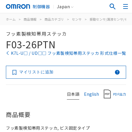
制御機器
Japan
ホーム
>
商品情報
>
商品カテゴリ
>
センサ
>
振動センサ/漏液センサ/その
フッ素製検知帯用ステッカ
F03-26PTN
K7L-U□ / UD□□ フッ素製検知帯用ステッカ 形式仕様一覧
マイリストに追加
日本語
English
PDF出力
商品概要
フッ素製検知帯用ステッカ, ビス固定タイプ