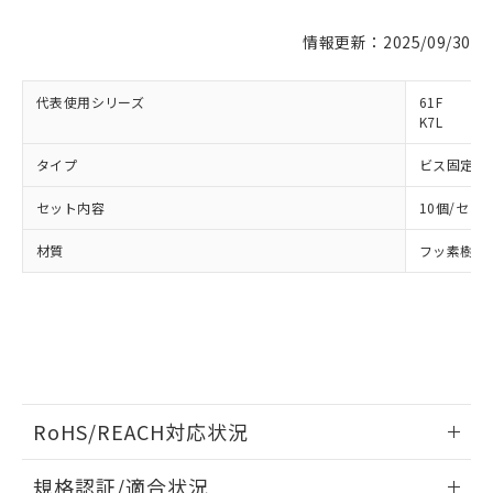
情報更新：2025/09/30
※1 対応状況
代表使用シリーズ
61F
対応済み：EU RoHS指令（10物質）の
K7L
非含有に対応した製品が提供可能な商品で
す。
タイプ
ビス固定タ
対応予定：EU RoHS指令（10物質）の非含
ご利用条件
有に対応した製品に切り替える予定のある
セット内容
10個/セッ
商品です。
対応予定なし：EU RoHS指令（10物質）の
材質
フッ素樹脂（
以下の条件をお読みいただき、同意のうえ
非含有に非対応の商品で、対応品を出す予
ご利用ください。
定はありません。
調査・確認中：EU RoHS指令（10物質）の
本サービスは、当社制御機器事業取扱
※1 中国RoHS○×表
非含有の対応状況を調査中または確認中の
商品の当社在庫状況および標準価格
商品です。
(税抜)を提供させていただくもので
「○」：最大均質材料含有率が中国RoHSの
非該当品：ライセンス料など無形物で、有
す。
基準値以下であることを示します。
害物質有無と関係のない商品です。
当社制御機器事業取扱商品の中には、
RoHS/REACH対応状況
「×」：最大均質材料含有率が中国RoHSの
仕入先様の事情により、非含有部品として
本サービスの対象外となる商品もある
基準値を超えていることを示します。
いたものが、含有品と判明した場合などや
当社は、これら貴社製品のうち、外国
ことをご了承ください。
情報更新：2026/7/29
「－」：未確認です。当社販売部門へお問
むを得ず変更することがあります。
為替および外国貿易法に定める商品
規格認証/適合状況
在庫状況および標準価格照会結果は、