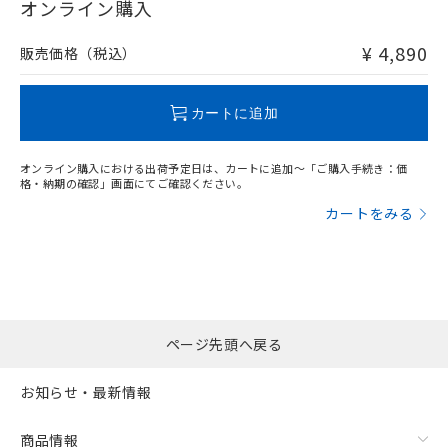
在庫等で未対応品が混在する可能性があります。
オンライン購入
および当社の共同利用者が、当社の製
下記の非含有証明書をダウンロードするこ
非含有品が必要な際は、弊社営業部門もしくは販売店へお
品・サービスに関するお客様との取
とができます。
問い合わせください。
¥ 4,890
合意する
キャンセル
引・商談に必要な範囲で利用すること
販売価格（税込）
をご了承ください。
EU RoHS指令（10物質）の非含有証明書
※当社の共同利用者とは、
"個人情報
この製品のRoHS/REACH対応状況ページへ
51物質の非含有証明書（当社基準）
カートに追加
の共同利用に関して"
の「1.共同利
※本証明書は発行日時点で非含有を証明す
用者の範囲」に記載されている法人を
るもので、過去に遡って非含有を証明する
指します。
オンライン購入における出荷予定日は、カートに追加～「ご購入手続き：価
ものではありません。
格・納期の確認」画面にてご確認ください。
また、RoHS指令のフタル酸エステル類４
物質の対応では、対応完了までの期間は出
カートをみる
荷製品に未対応品が混在することから備考
欄に対応日を記載しておりました。
既に当社にて対応品への在庫切替を完了
していることから、特段のことがない限
り、2022年1月12日より割愛しておりま
す。
ページ先頭へ戻る
お知らせ・最新情報
商品情報