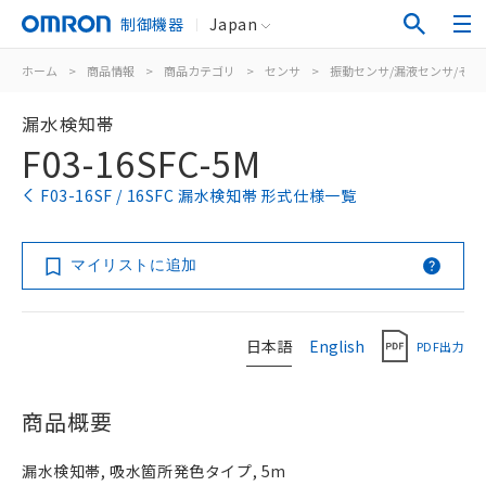
制御機器
Japan
ホーム
>
商品情報
>
商品カテゴリ
>
センサ
>
振動センサ/漏液センサ/その
漏水検知帯
F03-16SFC-5M
F03-16SF / 16SFC 漏水検知帯 形式仕様一覧
マイリストに追加
日本語
English
PDF出力
商品概要
漏水検知帯, 吸水箇所発色タイプ, 5m