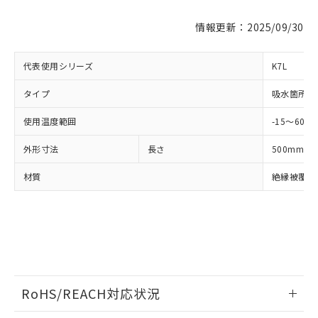
対応済み：EU RoHS指令（10物質）の
情報更新：2025/09/30
非含有に対応した製品が提供可能な商品で
す。
代表使用シリーズ
K7L
対応予定：EU RoHS指令（10物質）の非含
ご利用条件
有に対応した製品に切り替える予定のある
タイプ
吸水箇所発
商品です。
対応予定なし：EU RoHS指令（10物質）の
使用温度範囲
-15～60℃
以下の条件をお読みいただき、同意のうえ
非含有に非対応の商品で、対応品を出す予
ご利用ください。
定はありません。
外形寸法
長さ
500mm
調査・確認中：EU RoHS指令（10物質）の
本サービスは、当社制御機器事業取扱
※1 中国RoHS○×表
非含有の対応状況を調査中または確認中の
材質
絶縁被覆部
商品の当社在庫状況および標準価格
商品です。
(税抜)を提供させていただくもので
「○」：最大均質材料含有率が中国RoHSの
非該当品：ライセンス料など無形物で、有
す。
基準値以下であることを示します。
害物質有無と関係のない商品です。
当社制御機器事業取扱商品の中には、
「×」：最大均質材料含有率が中国RoHSの
仕入先様の事情により、非含有部品として
本サービスの対象外となる商品もある
基準値を超えていることを示します。
いたものが、含有品と判明した場合などや
当社は、これら貴社製品のうち、外国
ことをご了承ください。
「－」：未確認です。当社販売部門へお問
むを得ず変更することがあります。
為替および外国貿易法に定める商品
在庫状況および標準価格照会結果は、
い合わせください。
（以下｢規制貨物等」という）を輸出
記載している更新日時点での社内デー
RoHS/REACH対応状況
*EU RoHS指令（10物質）：
または国外への提供する場合は、日本
記
タに基づき作成されるものであり、閲
説明
鉛(Pb) 1000ppm以下、 水銀(Hg) 1000ppm以下、 カド
*中国RoHS10物質の基準値 (GB/T26572)：
国政府の輸出許可(または役務取引許
号
覧された時点での実際の在庫および標
ミウム(Cd) 100ppm以下、
Pb(鉛) :1000ppm、 Hg(水銀) : 1000ppm、 Cd(カドミウ