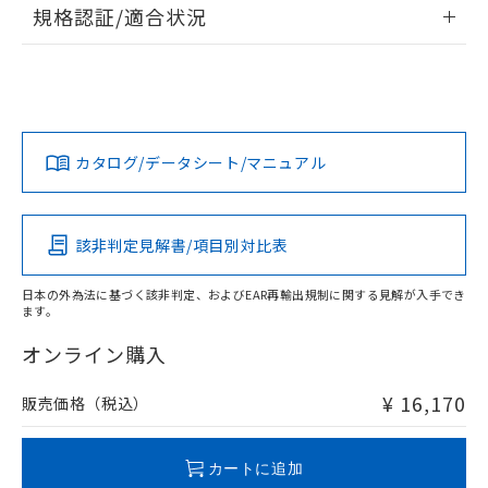
情報更新：2026/7/29
可)を取得するなどの必要な手続きを
六価クロム(Cr(Ⅵ)) 1000ppm以下、ポリ臭化ビフェニル
規格認証/適合状況
ム) : 100ppm、
準価格とは異なる場合があることをご
類(PBB) 1000ppm以下、ポリ臭化ジフェニルエーテル類
Cr(Ⅵ)(六価クロム) : 1000ppm、 PBBs(ポリ臭化ビフェ
とります。
了承ください。
(PBDE) 1000ppm以下、フタル酸ビス(2-エチルヘキシ
○
一定数以上の在庫あり
ニル類) : 1000ppm、 PBDEs(ポリ臭化ジフェニルエーテ
EU RoHS
注意事項・凡例
当社は規制貨物を破棄する場合は、完
ル) (DEHP)(別名：DOP) 1000ppm以下、フタル酸ブチ
正式な納期状況および標準価格はお客
ル類) : 1000ppm、
UL認証
CSA認証
CEマーキング
ルベンジル（BBP） 1000ppm以下、フタル酸ジブチル
全に破砕するなど、違法に輸出されな
DBP(フタル酸ジブチル) : 1000ppm、 DIBP(フタル酸ジ
様のお取引先、またはお客様担当のオ
（DBP） 1000ppm以下、フタル酸ジイソブチル
イソブチル) : 1000ppm、 BBP(フタル酸ブチルベンジ
△
一定数には満たないが在庫あり
いよう必要な手段を講じます。
ムロン制御機器販売店・当社販売員に
(DIBP) 1000ppm以下
No
No
N/A
ル) : 1000ppm、
対応状況
対応予定月
※1
※2
当社は貴社製品を、核兵器、ミサイ
但し、RoHS指令で産業用監視および制御機器に対する
DEHP(フタル酸ビス(2-エチルヘキシル)) : 1000ppm
ご相談ください。
適用除外項目は除く。
ル、化学兵器、生物兵器またはその他
－
在庫なし(最新の在庫状況につ
オムロン制御機器販売店や当社販売拠
フタル酸エステル類の４物質については閾値を超える意
カタログ/データシート/マニュアル
対応済み
武器並びにこれらの製造装置等に一切
いては、お客様のお取引先、ま
図的な使用がないことを確認しています。
点は「
販売ネットワーク
」をご確認
※2 環境保護使用期限
使用いたしません。
たはお客様担当のオムロン制御
LR型式承認
DNV型式承認
BV型式承認
KR型式承
ください。
当社は、貴社製品を第三者に販売する
（イギリス
（ノルウェー
（フランス
（韓国
機器販売店・当社販売員にご確
在庫状況および標準価格結果を当社の
※2 対応予定月
「ｅ」：有害物質（10物質）のすべてが基
船舶規格）
船舶規格）
船舶規格）
船舶規格
場合は、上記1、2および3の内容を当
中国 RoHS
注意事項・凡例
認ください)
該非判定見解書/項目別対比表
事前の承諾なく第三者に漏洩または開
準値以下であることを示します。
該第三者に通知します。また当社は、
示しないようお願いします。
No
No
No
No
部品在庫の切り替え状況などにより、予定
「10」：通常の使用状況下において有害物
販売先および販売に係わる関係者が違
マイパーツ機能（部品リスト作成サー
空
受注生産機種、また在庫状況の
日本の外為法に基づく該非判定、およびEAR再輸出規制に関する見解が入手でき
月が前後することがあります。
質が外部に漏えいし、環境に深刻な影響を
法に輸出するおそれがある場合は、取
ます。
中国 RoHS表
※1 ※2
ビス）をご利用いただくには、I-Web
白
情報を公開していない機種
及ぼさない年数を意味します。
り引きをいたしません。
メンバーズにご登録されている必要が
「－」：未確認です。当社販売部門へお問
オンライン購入
この製品の規格認証/適合状況ページへ
Pb
Hg
Cd
Cr(VI)
あります。
い合わせください。
その他の認証はこちらのページからご検索ください
お客様が当ウェブサイト上で当社にご
※3 非含有証明書ダウンロード
¥ 16,170
販売価格（税込）
登録された部品リストについて、当社
X
O
O
O
および当社の共同利用者が、当社の製
下記の非含有証明書をダウンロードするこ
品・サービスに関するお客様との取
とができます。
カートに追加
合意する
キャンセル
引・商談に必要な範囲で利用すること