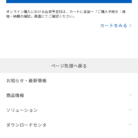
"対応済み"や非含有の記載がされた商品であっても、流通
をご了承ください。
EU RoHS指令（10物質）の非含有証明書
在庫等で未対応品が混在する可能性があります。
※当社の共同利用者とは、
"個人情報
オンライン購入における出荷予定日は、カートに追加～「ご購入手続き：価
51物質の非含有証明書（当社基準）
非含有品が必要な際は、弊社営業部門もしくは販売店へお
の共同利用に関して"
の「1.共同利
格・納期の確認」画面にてご確認ください。
※本証明書は発行日時点で非含有を証明す
問い合わせください。
用者の範囲」に記載されている法人を
カートをみる
るもので、過去に遡って非含有を証明する
指します。
ものではありません。
この製品のRoHS/REACH対応状況ページへ
また、RoHS指令のフタル酸エステル類４
物質の対応では、対応完了までの期間は出
荷製品に未対応品が混在することから備考
欄に対応日を記載しておりました。
既に当社にて対応品への在庫切替を完了
ページ先頭へ戻る
していることから、特段のことがない限
り、2022年1月12日より割愛しておりま
お知らせ・最新情報
す。
商品情報
ソリューション
ダウンロードセンタ