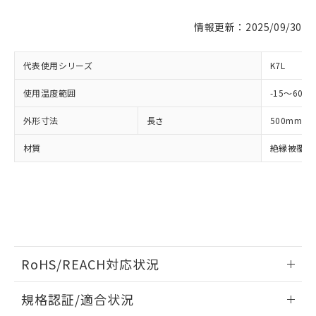
対応済み：EU RoHS指令（10物質）の
非含有に対応した製品が提供可能な商品で
情報更新：2025/09/30
す。
対応予定：EU RoHS指令（10物質）の非含
ご利用条件
代表使用シリーズ
K7L
有に対応した製品に切り替える予定のある
商品です。
使用温度範囲
-15～60℃
対応予定なし：EU RoHS指令（10物質）の
以下の条件をお読みいただき、同意のうえ
非含有に非対応の商品で、対応品を出す予
外形寸法
長さ
500mm
ご利用ください。
定はありません。
調査・確認中：EU RoHS指令（10物質）の
材質
絶縁被覆部
本サービスは、当社制御機器事業取扱
※1 中国RoHS○×表
非含有の対応状況を調査中または確認中の
商品の当社在庫状況および標準価格
商品です。
(税抜)を提供させていただくもので
「○」：最大均質材料含有率が中国RoHSの
非該当品：ライセンス料など無形物で、有
す。
基準値以下であることを示します。
害物質有無と関係のない商品です。
当社制御機器事業取扱商品の中には、
「×」：最大均質材料含有率が中国RoHSの
仕入先様の事情により、非含有部品として
本サービスの対象外となる商品もある
基準値を超えていることを示します。
いたものが、含有品と判明した場合などや
当社は、これら貴社製品のうち、外国
ことをご了承ください。
「－」：未確認です。当社販売部門へお問
むを得ず変更することがあります。
為替および外国貿易法に定める商品
在庫状況および標準価格照会結果は、
い合わせください。
RoHS/REACH対応状況
（以下｢規制貨物等」という）を輸出
記載している更新日時点での社内デー
*EU RoHS指令（10物質）：
または国外への提供する場合は、日本
記
タに基づき作成されるものであり、閲
説明
鉛(Pb) 1000ppm以下、 水銀(Hg) 1000ppm以下、 カド
情報更新：2026/7/29
*中国RoHS10物質の基準値 (GB/T26572)：
国政府の輸出許可(または役務取引許
規格認証/適合状況
号
覧された時点での実際の在庫および標
ミウム(Cd) 100ppm以下、
Pb(鉛) :1000ppm、 Hg(水銀) : 1000ppm、 Cd(カドミウ
可)を取得するなどの必要な手続きを
六価クロム(Cr(Ⅵ)) 1000ppm以下、ポリ臭化ビフェニル
ム) : 100ppm、
準価格とは異なる場合があることをご