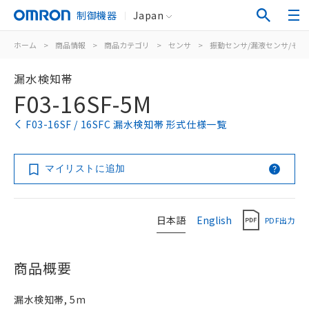
制御機器
Japan
ホーム
>
商品情報
>
商品カテゴリ
>
センサ
>
振動センサ/漏液センサ/その
漏水検知帯
F03-16SF-5M
F03-16SF / 16SFC 漏水検知帯 形式仕様一覧
マイリストに追加
日本語
English
PDF出力
商品概要
漏水検知帯, 5m