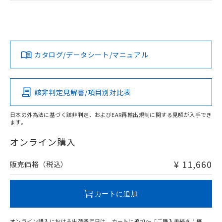
類(PBB) 1000ppm以下、ポリ臭化ジフェニルエーテル類
EU RoHS
注意事項・凡例
Cr(Ⅵ)(六価クロム) : 1000ppm、 PBBs(ポリ臭化ビフェ
とります。
了承ください。
(PBDE) 1000ppm以下、フタル酸ビス(2-エチルヘキシ
○
一定数以上の在庫あり
UL認証
CSA認証
CEマーキング
ニル類) : 1000ppm、 PBDEs(ポリ臭化ジフェニルエーテ
当社は規制貨物を破棄する場合は、完
ル) (DEHP)(別名：DOP) 1000ppm以下、フタル酸ブチ
正式な納期状況および標準価格はお客
ル類) : 1000ppm、
ルベンジル（BBP） 1000ppm以下、フタル酸ジブチル
全に破砕するなど、違法に輸出されな
DBP(フタル酸ジブチル) : 1000ppm、 DIBP(フタル酸ジ
様のお取引先、またはお客様担当のオ
No
No
N/A
（DBP） 1000ppm以下、フタル酸ジイソブチル
イソブチル) : 1000ppm、 BBP(フタル酸ブチルベンジ
△
一定数には満たないが在庫あり
対応状況
対応予定月
※1
※2
いよう必要な手段を講じます。
ムロン制御機器販売店・当社販売員に
(DIBP) 1000ppm以下
ル) : 1000ppm、
当社は貴社製品を、核兵器、ミサイ
但し、RoHS指令で産業用監視および制御機器に対する
DEHP(フタル酸ビス(2-エチルヘキシル)) : 1000ppm
ご相談ください。
カタログ/データシート/マニュアル
適用除外項目は除く。
対応済み
ル、化学兵器、生物兵器またはその他
－
在庫なし(最新の在庫状況につ
オムロン制御機器販売店や当社販売拠
フタル酸エステル類の４物質については閾値を超える意
武器並びにこれらの製造装置等に一切
いては、お客様のお取引先、ま
図的な使用がないことを確認しています。
LR型式承認
DNV型式承認
BV型式承認
KR型式承
点は「
販売ネットワーク
」をご確認
※2 環境保護使用期限
使用いたしません。
（イギリス
（ノルウェー
（フランス
（韓国
たはお客様担当のオムロン制御
ください。
船舶規格）
船舶規格）
船舶規格）
船舶規格
当社は、貴社製品を第三者に販売する
機器販売店・当社販売員にご確
中国 RoHS
注意事項・凡例
在庫状況および標準価格結果を当社の
該非判定見解書/項目別対比表
※2 対応予定月
「ｅ」：有害物質（10物質）のすべてが基
場合は、上記1、2および3の内容を当
認ください)
事前の承諾なく第三者に漏洩または開
No
No
No
No
準値以下であることを示します。
該第三者に通知します。また当社は、
示しないようお願いします。
日本の外為法に基づく該非判定、およびEAR再輸出規制に関する見解が入手でき
部品在庫の切り替え状況などにより、予定
「10」：通常の使用状況下において有害物
販売先および販売に係わる関係者が違
マイパーツ機能（部品リスト作成サー
ます。
中国 RoHS表
※1 ※2
空
受注生産機種、また在庫状況の
月が前後することがあります。
質が外部に漏えいし、環境に深刻な影響を
法に輸出するおそれがある場合は、取
ビス）をご利用いただくには、I-Web
白
情報を公開していない機種
及ぼさない年数を意味します。
オンライン購入
り引きをいたしません。
この製品の規格認証/適合状況ページへ
Pb
Hg
Cd
Cr(VI)
メンバーズにご登録されている必要が
「－」：未確認です。当社販売部門へお問
その他の認証はこちらのページからご検索ください
あります。
い合わせください。
¥ 11,660
販売価格（税込）
お客様が当ウェブサイト上で当社にご
※3 非含有証明書ダウンロード
X
O
O
O
登録された部品リストについて、当社
および当社の共同利用者が、当社の製
下記の非含有証明書をダウンロードするこ
カートに追加
品・サービスに関するお客様との取
とができます。
"対応済み"や非含有の記載がされた商品であっても、流通
合意する
キャンセル
引・商談に必要な範囲で利用すること
在庫等で未対応品が混在する可能性があります。
をご了承ください。
オンライン購入における出荷予定日は、カートに追加～「ご購入手続き：価