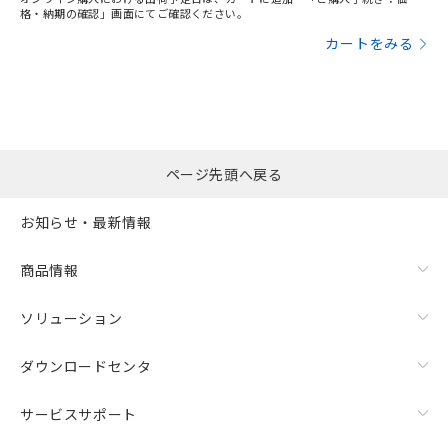
EU RoHS指令（10物質）の非含有証明書
非含有品が必要な際は、弊社営業部門もしくは販売店へお
※当社の共同利用者とは、
"個人情報
格・納期の確認」画面にてご確認ください。
51物質の非含有証明書（当社基準）
問い合わせください。
の共同利用に関して"
の「1.共同利
カートをみる
※本証明書は発行日時点で非含有を証明す
用者の範囲」に記載されている法人を
るもので、過去に遡って非含有を証明する
指します。
この製品のRoHS/REACH対応状況ページへ
ものではありません。
また、RoHS指令のフタル酸エステル類４
物質の対応では、対応完了までの期間は出
荷製品に未対応品が混在することから備考
欄に対応日を記載しておりました。
ページ先頭へ戻る
既に当社にて対応品への在庫切替を完了
していることから、特段のことがない限
お知らせ・最新情報
り、2022年1月12日より割愛しておりま
す。
商品情報
ソリューション
ダウンロードセンタ
サービスサポート