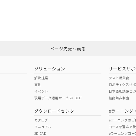
情報更新：
令のフタル酸エステル類４物質の対応では、対応完了までの期間は出
ログイン/会員登録
備考欄に対応日を記載しておりました。
品への在庫切替を完了していることから、特段のことがない限り、20
CCC認証
電波法
す。
みください。
N/A
N/A
非含有証明書
※3
ページ先頭へ戻る
ダウンロードはこちら
型式承認
NK型式承認
ABS型式承認
韓国
（日本
（アメリカ
ソリューション
サービスサポ
舶規格）
船舶規格）
船舶規格）
解決提案
テスト機貸出
事例
ロボティクスサ
No
No
イベント
日本語相談窓口
現場データ活用サービスi-BELT
輸出該非判定
I)
PBBs
PBDEs
DBP
ダウンロードセンタ
eラーニング
この製品の規格認証/適合
その他の認証はこちらのページからご
カタログ
eラーニングのご
マニュアル
コースを選んで受
O
O
O
2D CAD
eラーニングコー