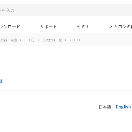
ウンロード
サポート
セミナ
オムロンの
保持器・電極
>
F03-□
>
形式仕様一覧
>
F03-13
覧
日本語
English