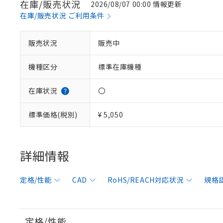
在庫/販売状況
2026/08/07 00:00 情報更新
在庫/販売状況 ご利用条件
販売状況
販売中
機種区分
標準在庫機種
在庫状況
〇
標準価格(税別)
¥ 5,050
※1 対応状況
詳細情報
対応済み：EU
対応予定：EU R
定格/性能
CAD
RoHS/REACH対応状況
規格
対応予定なし：EU
調査・確認中：EU
ご利用条件
非該当品：ライセ
※1 中国RoHS
仕入先様の事情に
定格/性能
があります。