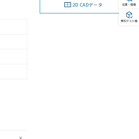
2D CADデータ
在庫・価格
無料テスト機
。
商品です。
定はありません。
商品です。
を得ず変更すること