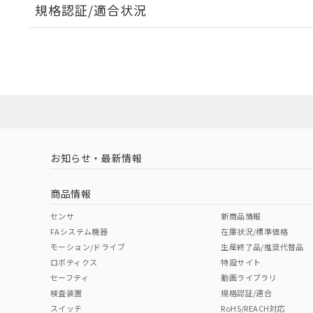
規格認証/適合状況
また、RoHS指
混在することから
EU RoHS
注意事項・凡例
既に当社にて対応
UL認証
CSA認証
CEマーキング
り割愛しておりま
ダウンロードデータをご利用いただく前に、以下を必ずお読
No
No
N/A
対応状況
対応予定月
※1
※2
ソフトウェアの使用条件
対応済み
LR型式承認
DNV型式承認
BV型式承認
KR
（イギリス
（ノルウェー
（フランス
（
お知らせ・最新情報
中国 RoHS
注意事項・凡例
船舶規格）
船舶規格）
船舶規格）
船
商品情報
No
No
No
No
中国 RoHS表
※1 ※2
センサ
新商品情報
FAシステム機器
在庫状況/標準価格
Pb
Hg
Cd
Cr(V
モーション/ドライブ
生産終了品/推奨代替品
ロボティクス
特設サイト
セーフティ
動画ライブラリ
検査装置
規格認証/適合
O
O
O
O
スイッチ
RoHS/REACH対応