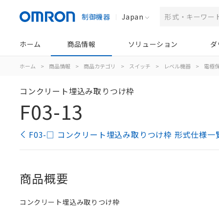
制御機器
Japan
ホーム
商品情報
ソリューション
ダ
ホーム
>
商品情報
>
商品カテゴリ
>
スイッチ
>
レベル機器
>
電極
コンクリート埋込み取りつけ枠
F03-13
F03-□ コンクリート埋込み取りつけ枠 形式仕様一
商品概要
コンクリート埋込み取りつけ枠