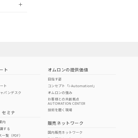
2026/7/29
荷製品に未対応品が
22年1月12日よ
ート
オムロンの提供価値
目指す姿
ポート
コンセプト「i-Automation!」
ジャパンデスク
オムロンの強み
お客様との共創拠点
AUTOMATION CENTER
DIBP
BBP
DEHP
環境保護
技術を磨く現場
・セミナ
状況ページへ
使用期限
検索ください
案内
販売ネットワーク
講する
O
O
O
e
国内販売ネットワーク
ス一覧（PDF）