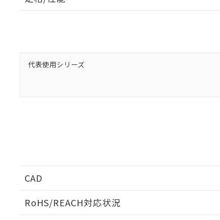
以下の条件をお読
「○」：最大均質
「×」：最大均質
本サービスは
当社は、これ
*EU RoHS指令（10物
「－」：未確認で
鉛(Pb) 1000ppm以下、
くものです。
う）を輸出ま
記
説明
六価クロム(Cr(Ⅵ)) 1
当社制御機器
などの必要な
フタル酸ビス(2-エチルヘ
号
*中国RoHS10物質の基準値 
ル（DBP） 1000ppm
在庫状況およ
当社は規制貨
Pb(鉛) :1000ppm、 Hg
但し、RoHS指令で産
のであり、閲
ます。
Cr(Ⅵ)(六価クロム) : 
代表使用シリーズ
フタル酸エステル類の４
○
一定数以
DBP(フタル酸ジブチル) :
い。
当社は貴社製
DEHP(フタル酸ビス(2-エ
正式な納期状
置等に一切使
当社販売員に
※2 対応予定月
△
一定数に
当社は、貴社
オムロン制御
また当社は、
※2 環境保護使
在庫状況およ
部品在庫の切り替
たしません。
－
在庫なし
す。
「ｅ」：有害物質
機器販売
マイパーツ機
「10」：通常の
ている必要が
味します。
空
受注生産
お客様が当ウ
※3 非含有証明
「－」：未確認で
白
が、当社の製
さい。
下記の非含有証明
CAD
※当社の共同
ログイン/会員登録いただくと、CADデータをダウンロ
いる法人を指
EU RoHS指令（
RoHS/REACH対応状況
51物質の非含有証
※本証明書は発行