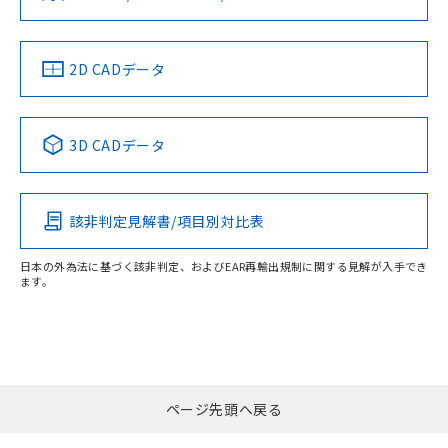
適用除外項目は除く。
ル、化学兵器、生物兵器またはその他
－
在庫なし(最新の在庫状況につ
オムロン制御機器販売店や当社販売拠
フタル酸エステル類の４物質については閾値を超える意
LR型式承認
DNV型式承認
BV型式承認
KR型式承
武器並びにこれらの製造装置等に一切
いては、お客様のお取引先、ま
図的な使用がないことを確認しています。
点は「
販売ネットワーク
」をご確認
（イギリス
（ノルウェー
（フランス
（韓国
※2 環境保護使用期限
使用いたしません。
たはお客様担当のオムロン制御
ください。
船舶規格）
船舶規格）
船舶規格）
船舶規格
中国 RoHS
注意事項・凡例
2D CADデータ
当社は、貴社製品を第三者に販売する
機器販売店・当社販売員にご確
在庫状況および標準価格結果を当社の
※2 対応予定月
「ｅ」：有害物質（10物質）のすべてが基
場合は、上記1、2および3の内容を当
認ください)
事前の承諾なく第三者に漏洩または開
No
No
No
No
準値以下であることを示します。
該第三者に通知します。また当社は、
示しないようお願いします。
中国 RoHS表
※1 ※2
部品在庫の切り替え状況などにより、予定
「10」：通常の使用状況下において有害物
販売先および販売に係わる関係者が違
マイパーツ機能（部品リスト作成サー
空
受注生産機種、また在庫状況の
3D CADデータ
月が前後することがあります。
質が外部に漏えいし、環境に深刻な影響を
法に輸出するおそれがある場合は、取
ビス）をご利用いただくには、I-Web
白
情報を公開していない機種
Pb
Hg
Cd
Cr(VI)
この製品の規格認証/適合状況ページへ
及ぼさない年数を意味します。
り引きをいたしません。
メンバーズにご登録されている必要が
その他の認証はこちらのページからご検索ください
「－」：未確認です。当社販売部門へお問
あります。
い合わせください。
該非判定見解書/項目別対比表
O
O
O
O
お客様が当ウェブサイト上で当社にご
※3 非含有証明書ダウンロード
登録された部品リストについて、当社
および当社の共同利用者が、当社の製
日本の外為法に基づく該非判定、およびEAR再輸出規制に関する見解が入手でき
下記の非含有証明書をダウンロードするこ
ます。
品・サービスに関するお客様との取
"対応済み"や非含有の記載がされた商品であっても、流通
とができます。
合意する
キャンセル
引・商談に必要な範囲で利用すること
在庫等で未対応品が混在する可能性があります。
をご了承ください。
非含有品が必要な際は、弊社営業部門もしくは販売店へお
EU RoHS指令（10物質）の非含有証明書
※当社の共同利用者とは、
"個人情報
問い合わせください。
51物質の非含有証明書（当社基準）
の共同利用に関して"
の「1.共同利
※本証明書は発行日時点で非含有を証明す
用者の範囲」に記載されている法人を
るもので、過去に遡って非含有を証明する
この製品のRoHS/REACH対応状況ページへ
ページ先頭へ戻る
指します。
ものではありません。