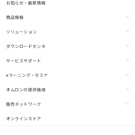
また、RoHS指令のフタル酸エステル類４
お知らせ・最新情報
物質の対応では、対応完了までの期間は出
荷製品に未対応品が混在することから備考
商品情報
欄に対応日を記載しておりました。
既に当社にて対応品への在庫切替を完了
ソリューション
していることから、特段のことがない限
り、2022年1月12日より割愛しておりま
す。
ダウンロードセンタ
サービスサポート
eラーニング・セミナ
オムロンの提供価値
販売ネットワーク
オンラインストア