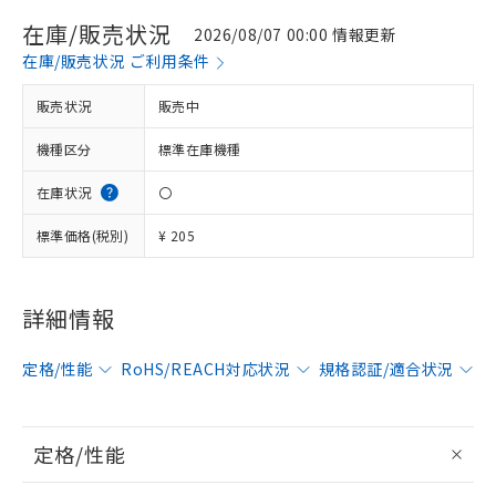
在庫/販売状況
2026/08/07 00:00 情報更新
在庫/販売状況 ご利用条件
販売状況
販売中
機種区分
標準在庫機種
在庫状況
〇
標準価格(税別)
¥ 205
詳細情報
※1 対応状況
定格/性能
RoHS/REACH対応状況
規格認証/適合状況
対応済み：EU RoHS指令（10物質）の
非含有に対応した製品が提供可能な商品で
す。
定格/性能
対応予定：EU RoHS指令（10物質）の非含
ご利用条件
有に対応した製品に切り替える予定のある