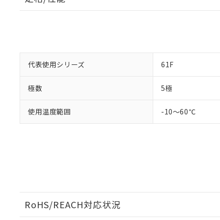
があります。
以下の条件をお読
「○」：最大均質
「×」：最大均質
本サービスは
当社は、これ
*EU RoHS指令（10物
「－」：未確認で
鉛(Pb) 1000ppm以下、
くものです。
う）を輸出ま
記
説明
六価クロム(Cr(Ⅵ)) 1
当社制御機器
などの必要な
フタル酸ビス(2-エチルヘ
号
*中国RoHS10物質の基準値 
ル（DBP） 1000ppm
在庫状況およ
当社は規制貨
Pb(鉛) :1000ppm、 Hg
但し、RoHS指令で産
のであり、閲
ます。
代表使用シリーズ
Cr(Ⅵ)(六価クロム) : 
61F
フタル酸エステル類の４
○
一定数以
DBP(フタル酸ジブチル) :
い。
当社は貴社製
DEHP(フタル酸ビス(2-エ
正式な納期状
置等に一切使
極数
5極
当社販売員に
※2 対応予定月
△
一定数に
当社は、貴社
オムロン制御
また当社は、
※2 環境保護使
使用温度範囲
-10～60℃
在庫状況およ
部品在庫の切り替
たしません。
－
在庫なし
す。
「ｅ」：有害物質
機器販売
マイパーツ機
「10」：通常の
ている必要が
味します。
空
受注生産
お客様が当ウ
※3 非含有証明
「－」：未確認で
白
が、当社の製
さい。
下記の非含有証明
※当社の共同
いる法人を指
EU RoHS指令（
RoHS/REACH対応状況
51物質の非含有証
※本証明書は発行