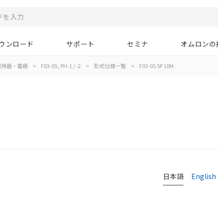
ウンロード
サポート
セミナ
オムロンの
保持器・電極
>
F03-05, PH-1 / -2
>
形式仕様一覧
>
F03-05 5P 10M
日本語
English