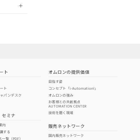
2026/7/29
荷製品に未対応品が
営業員または
22年1月12日よ
お問い合わせ
ート
オムロンの提供価値
目指す姿
ポート
コンセプト「i-Automation!」
ジャパンデスク
オムロンの強み
お客様との共創拠点
AUTOMATION CENTER
DIBP
BBP
DEHP
環境保護
技術を磨く現場
・セミナ
使用期限
案内
販売ネットワーク
講する
O
O
O
e
国内販売ネットワーク
ス一覧（PDF）