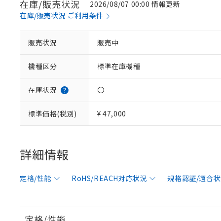
在庫/販売状況
2026/08/07 00:00 情報更新
在庫/販売状況 ご利用条件
販売状況
販売中
機種区分
標準在庫機種
在庫状況
〇
標準価格(税別)
¥ 47,000
※1 対応状況
詳細情報
対応済み：EU
対応予定：EU R
定格/性能
RoHS/REACH対応状況
規格認証/適合
対応予定なし：EU
調査・確認中：EU
ご利用条件
非該当品：ライセ
※1 中国RoHS
仕入先様の事情に
定格/性能