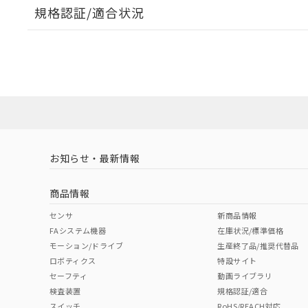
規格認証/適合状況
また、RoHS指
混在することから
EU RoHS
注意事項・凡例
F03-05 5P 10Mについての規格認証/適合状況について
既に当社にて対応
り割愛しておりま
販売店にお問い合わせください。
対応状況
対応予定月
※1
※2
対応済み
お知らせ・最新情報
中国 RoHS
注意事項・凡例
商品情報
中国 RoHS表
※1 ※2
センサ
新商品情報
FAシステム機器
在庫状況/標準価格
Pb
Hg
Cd
Cr(V
モーション/ドライブ
生産終了品/推奨代替品
ロボティクス
特設サイト
セーフティ
動画ライブラリ
検査装置
規格認証/適合
O
O
O
O
スイッチ
RoHS/REACH対応