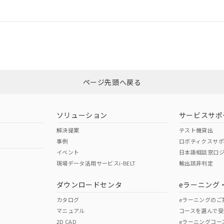
情報更新：
令のフタル酸エステル類４物質の対応では、対応完了までの期間は出
備考欄に対応日を記載しておりました。
は、「カスタマーサポートセンタ お客様相談室」または貴社担当オムロン
品への在庫切替を完了していることから、特段のことがない限り、20
す。
非含有証明書
※3
ページ先頭へ戻る
ダウンロードはこちら
ソリューション
サービスサポ
解決提案
テスト機貸出
事例
ロボティクスサ
イベント
日本語相談窓口
現場データ活用サービスi-BELT
輸出該非判定
I)
PBBs
PBDEs
DBP
ダウンロードセンタ
eラーニング
カタログ
eラーニングのご
マニュアル
コースを選んで受
O
O
O
2D CAD
eラーニングコー