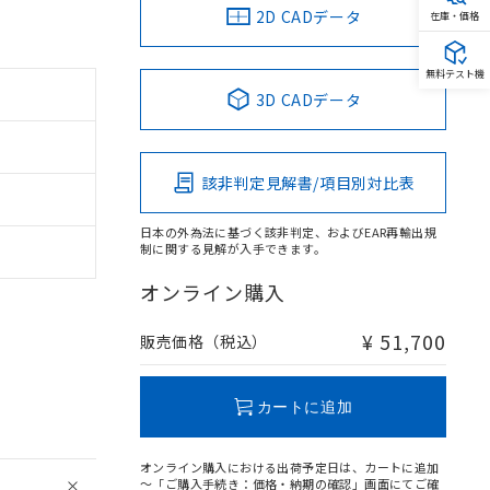
2D CADデータ
在庫・価格
無料テスト機
3D CADデータ
該非判定見解書/項目別対比表
日本の外為法に基づく該非判定、およびEAR再輸出規
制に関する見解が入手できます。
オンライン購入
¥ 51,700
販売価格（税込）
。
商品です。
定はありません。
カートに追加
商品です。
を得ず変更すること
オンライン購入における出荷予定日は、カートに追加
～「ご購入手続き：価格・納期の確認」画面にてご確