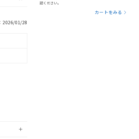
認ください。
カートをみる
を提供させていただ
規制貨物等」とい
引許可)を取得する
026/01/28
BDE) 1000ppm以下、
をご了承ください。
0ppm以下、フタル酸ジブチ
基づき作成されるも
う必要な手段を講じ
ことをご了承くださ
) : 1000ppm、
 1000ppm、
びにこれらの製造装
ン制御機器販売店・
三者に通知します。
さい。
合は、取り引きをい
ないようお願いしま
のオムロン制御
バーズにご登録され
及ぼさない年数を意
び当社の共同利用者
ることをご了承くだ
範囲」に記載されて
のではありません。