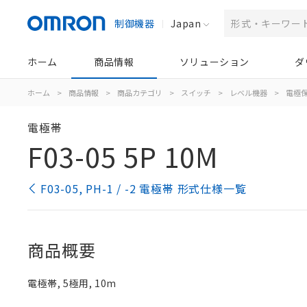
制御機器
Japan
ホーム
商品情報
ソリューション
ダ
ホーム
>
商品情報
>
商品カテゴリ
>
スイッチ
>
レベル機器
>
電極
電極帯
F03-05 5P 10M
F03-05, PH-1 / -2 電極帯 形式仕様一覧
商品概要
電極帯, 5極用, 10m