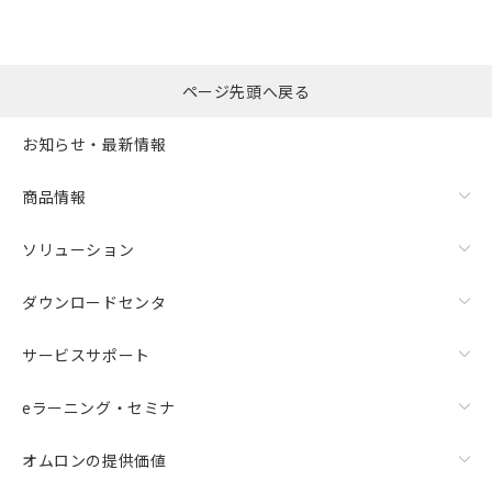
用者の範囲」に記載されている法人を
るもので、過去に遡って非含有を証明する
指します。
ものではありません。
"対応済み"や非含有の記載がされた商品であっても、流通
また、RoHS指令のフタル酸エステル類４
在庫等で未対応品が混在する可能性があります。
物質の対応では、対応完了までの期間は出
ページ先頭へ戻る
非含有品が必要な際は、弊社営業部門もしくは販売店へお
荷製品に未対応品が混在することから備考
問い合わせください。
欄に対応日を記載しておりました。
お知らせ・最新情報
既に当社にて対応品への在庫切替を完了
この製品のRoHS/REACH対応状況ページへ
していることから、特段のことがない限
商品情報
り、2022年1月12日より割愛しておりま
す。
ソリューション
ダウンロードセンタ
サービスサポート
eラーニング・セミナ
オムロンの提供価値