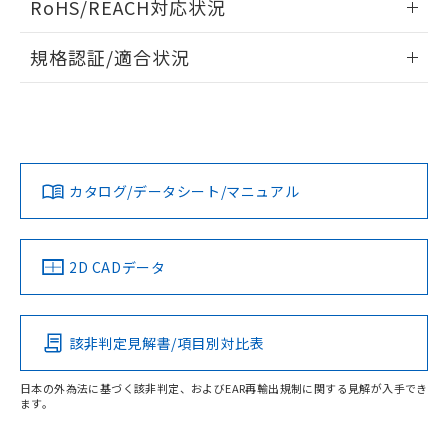
RoHS/REACH対応状況
ルベンジル（BBP） 1000ppm以下、フタル酸ジブチル
全に破砕するなど、違法に輸出されな
DBP(フタル酸ジブチル) : 1000ppm、 DIBP(フタル酸ジ
様のお取引先、またはお客様担当のオ
ドすることができます。
（DBP） 1000ppm以下、フタル酸ジイソブチル
イソブチル) : 1000ppm、 BBP(フタル酸ブチルベンジ
△
一定数には満たないが在庫あり
いよう必要な手段を講じます。
ムロン制御機器販売店・当社販売員に
(DIBP) 1000ppm以下
ル) : 1000ppm、
情報更新：2026/7/29
当社は貴社製品を、核兵器、ミサイ
但し、RoHS指令で産業用監視および制御機器に対する
DEHP(フタル酸ビス(2-エチルヘキシル)) : 1000ppm
規格認証/適合状況
ご相談ください。
適用除外項目は除く。
ル、化学兵器、生物兵器またはその他
－
在庫なし(最新の在庫状況につ
オムロン制御機器販売店や当社販売拠
フタル酸エステル類の４物質については閾値を超える意
ログイン/会員登録
EU RoHS
注意事項・凡例
武器並びにこれらの製造装置等に一切
いては、お客様のお取引先、ま
図的な使用がないことを確認しています。
点は「
販売ネットワーク
」をご確認
UL認証
CSA認証
CEマーキング
※2 環境保護使用期限
使用いたしません。
たはお客様担当のオムロン制御
ください。
当社は、貴社製品を第三者に販売する
機器販売店・当社販売員にご確
在庫状況および標準価格結果を当社の
No
No
N/A
※2 対応予定月
「ｅ」：有害物質（10物質）のすべてが基
対応状況
対応予定月
※1
場合は、上記1、2および3の内容を当
※2
認ください)
事前の承諾なく第三者に漏洩または開
ダウンロードデータをご利用いただく前に、以下を必ずお読
準値以下であることを示します。
該第三者に通知します。また当社は、
示しないようお願いします。
みください。
カタログ/データシート/マニュアル
部品在庫の切り替え状況などにより、予定
「10」：通常の使用状況下において有害物
対応済み
販売先および販売に係わる関係者が違
マイパーツ機能（部品リスト作成サー
ソフトウェアの使用条件
空
受注生産機種、また在庫状況の
月が前後することがあります。
質が外部に漏えいし、環境に深刻な影響を
法に輸出するおそれがある場合は、取
LR型式承認
ビス）をご利用いただくには、I-Web
DNV型式承認
BV型式承認
KR型式承
白
情報を公開していない機種
及ぼさない年数を意味します。
り引きをいたしません。
（イギリス
（ノルウェー
（フランス
（韓国
メンバーズにご登録されている必要が
「－」：未確認です。当社販売部門へお問
船舶規格）
船舶規格）
船舶規格）
船舶規格
中国 RoHS
注意事項・凡例
あります。
2D CADデータ
い合わせください。
お客様が当ウェブサイト上で当社にご
No
※3 非含有証明書ダウンロード
No
No
No
登録された部品リストについて、当社
および当社の共同利用者が、当社の製
中国 RoHS表
※1 ※2
下記の非含有証明書をダウンロードするこ
該非判定見解書/項目別対比表
品・サービスに関するお客様との取
とができます。
この製品の規格認証/適合状況ページへ
Pb
Hg
Cd
Cr(VI)
合意する
キャンセル
引・商談に必要な範囲で利用すること
その他の認証はこちらのページからご検索ください
日本の外為法に基づく該非判定、およびEAR再輸出規制に関する見解が入手でき
をご了承ください。
EU RoHS指令（10物質）の非含有証明書
ます。
※当社の共同利用者とは、
"個人情報
O
51物質の非含有証明書（当社基準）
O
O
O
の共同利用に関して"
の「1.共同利
※本証明書は発行日時点で非含有を証明す