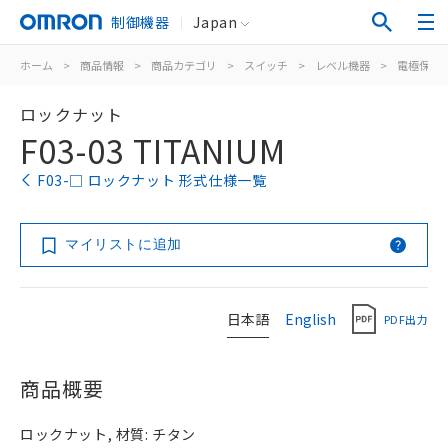
制御機器
Japan
ホーム
>
商品情報
>
商品カテゴリ
>
スイッチ
>
レベル機器
>
電極保持
ロックナット
F03-03 TITANIUM
F03-□ ロックナット 形式仕様一覧
マイリストに追加
日本語
English
PDF出力
商品概要
ロックナット, 材質: チタン