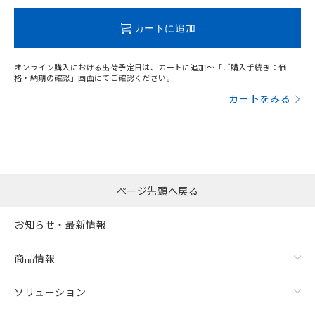
とができます。
合意する
キャンセル
引・商談に必要な範囲で利用すること
をご了承ください。
カートに追加
EU RoHS指令（10物質）の非含有証明書
※当社の共同利用者とは、
"個人情報
51物質の非含有証明書（当社基準）
の共同利用に関して"
の「1.共同利
※本証明書は発行日時点で非含有を証明す
オンライン購入における出荷予定日は、カートに追加～「ご購入手続き：価
用者の範囲」に記載されている法人を
格・納期の確認」画面にてご確認ください。
るもので、過去に遡って非含有を証明する
指します。
ものではありません。
カートをみる
また、RoHS指令のフタル酸エステル類４
物質の対応では、対応完了までの期間は出
荷製品に未対応品が混在することから備考
欄に対応日を記載しておりました。
既に当社にて対応品への在庫切替を完了
していることから、特段のことがない限
ページ先頭へ戻る
り、2022年1月12日より割愛しておりま
す。
お知らせ・最新情報
商品情報
ソリューション