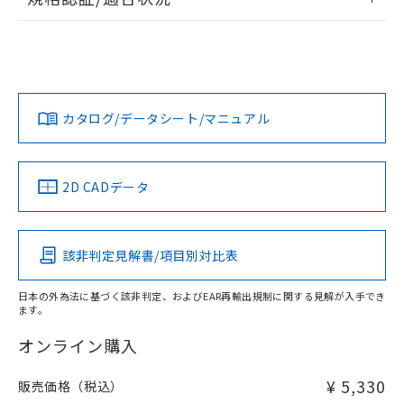
記
タに基づき作成されるものであり、閲
説明
鉛(Pb) 1000ppm以下、 水銀(Hg) 1000ppm以下、 カド
*中国RoHS10物質の基準値 (GB/T26572)：
国政府の輸出許可(または役務取引許
号
覧された時点での実際の在庫および標
ミウム(Cd) 100ppm以下、
ログイン/会員登録
Pb(鉛) :1000ppm、 Hg(水銀) : 1000ppm、 Cd(カドミウ
F03-01 SUS316 BINILのRoHS対応状況については、営業部門
可)を取得するなどの必要な手続きを
六価クロム(Cr(Ⅵ)) 1000ppm以下、ポリ臭化ビフェニル
ム) : 100ppm、
UL認証
準価格とは異なる場合があることをご
CSA認証
CEマーキング
もしくは販売店にお問い合わせください。
類(PBB) 1000ppm以下、ポリ臭化ジフェニルエーテル類
Cr(Ⅵ)(六価クロム) : 1000ppm、 PBBs(ポリ臭化ビフェ
とります。
了承ください。
(PBDE) 1000ppm以下、フタル酸ビス(2-エチルヘキシ
○
一定数以上の在庫あり
ニル類) : 1000ppm、 PBDEs(ポリ臭化ジフェニルエーテ
当社は規制貨物を破棄する場合は、完
No
No
N/A
ル) (DEHP)(別名：DOP) 1000ppm以下、フタル酸ブチ
正式な納期状況および標準価格はお客
ル類) : 1000ppm、
ルベンジル（BBP） 1000ppm以下、フタル酸ジブチル
全に破砕するなど、違法に輸出されな
DBP(フタル酸ジブチル) : 1000ppm、 DIBP(フタル酸ジ
この製品のRoHS/REACH対応状況ページへ
ダウンロードデータをご利用いただく前に、以下を必ずお読
様のお取引先、またはお客様担当のオ
（DBP） 1000ppm以下、フタル酸ジイソブチル
イソブチル) : 1000ppm、 BBP(フタル酸ブチルベンジ
△
一定数には満たないが在庫あり
いよう必要な手段を講じます。
みください。
ムロン制御機器販売店・当社販売員に
(DIBP) 1000ppm以下
カタログ/データシート/マニュアル
ル) : 1000ppm、
当社は貴社製品を、核兵器、ミサイ
但し、RoHS指令で産業用監視および制御機器に対する
ソフトウェアの使用条件
DEHP(フタル酸ビス(2-エチルヘキシル)) : 1000ppm
ご相談ください。
適用除外項目は除く。
LR型式承認
DNV型式承認
BV型式承認
KR型式承
ル、化学兵器、生物兵器またはその他
－
在庫なし(最新の在庫状況につ
オムロン制御機器販売店や当社販売拠
フタル酸エステル類の４物質については閾値を超える意
（イギリス
（ノルウェー
（フランス
（韓国
武器並びにこれらの製造装置等に一切
いては、お客様のお取引先、ま
図的な使用がないことを確認しています。
点は「
販売ネットワーク
」をご確認
船舶規格）
船舶規格）
船舶規格）
船舶規格
※2 環境保護使用期限
使用いたしません。
2D CADデータ
たはお客様担当のオムロン制御
ください。
当社は、貴社製品を第三者に販売する
機器販売店・当社販売員にご確
在庫状況および標準価格結果を当社の
No
No
No
No
※2 対応予定月
「ｅ」：有害物質（10物質）のすべてが基
場合は、上記1、2および3の内容を当
認ください)
事前の承諾なく第三者に漏洩または開
準値以下であることを示します。
該第三者に通知します。また当社は、
示しないようお願いします。
該非判定見解書/項目別対比表
部品在庫の切り替え状況などにより、予定
「10」：通常の使用状況下において有害物
販売先および販売に係わる関係者が違
マイパーツ機能（部品リスト作成サー
空
受注生産機種、また在庫状況の
この製品の規格認証/適合状況ページへ
月が前後することがあります。
質が外部に漏えいし、環境に深刻な影響を
法に輸出するおそれがある場合は、取
ビス）をご利用いただくには、I-Web
白
情報を公開していない機種
その他の認証はこちらのページからご検索ください
及ぼさない年数を意味します。
日本の外為法に基づく該非判定、およびEAR再輸出規制に関する見解が入手でき
り引きをいたしません。
メンバーズにご登録されている必要が
ます。
「－」：未確認です。当社販売部門へお問
あります。
い合わせください。
オンライン購入
お客様が当ウェブサイト上で当社にご
※3 非含有証明書ダウンロード
登録された部品リストについて、当社
および当社の共同利用者が、当社の製
¥ 5,330
販売価格（税込）
下記の非含有証明書をダウンロードするこ
品・サービスに関するお客様との取