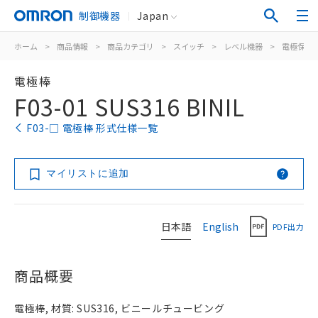
制御機器
Japan
ホーム
>
商品情報
>
商品カテゴリ
>
スイッチ
>
レベル機器
>
電極保持
電極棒
F03-01 SUS316 BINIL
F03-□ 電極棒 形式仕様一覧
マイリストに追加
日本語
English
PDF出力
商品概要
電極棒, 材質: SUS316, ビニールチュービング