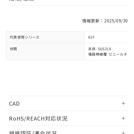
※1 対応状況
対応済み：EU RoHS指令（10物質）の
情報更新：2025/09/30
非含有に対応した製品が提供可能な商品で
す。
代表使用シリーズ
対応予定：EU RoHS指令（10物質）の非含
61F
ご利用条件
有に対応した製品に切り替える予定のある
材質
本体: SUS316
商品です。
電極棒被覆: ビニールチュ
対応予定なし：EU RoHS指令（10物質）の
以下の条件をお読みいただき、同意のうえ
非含有に非対応の商品で、対応品を出す予
ご利用ください。
定はありません。
調査・確認中：EU RoHS指令（10物質）の
本サービスは、当社制御機器事業取扱
※1 中国RoHS○×表
非含有の対応状況を調査中または確認中の
商品の当社在庫状況および標準価格
商品です。
(税抜)を提供させていただくもので
「○」：最大均質材料含有率が中国RoHSの
非該当品：ライセンス料など無形物で、有
す。
基準値以下であることを示します。
害物質有無と関係のない商品です。
CAD
当社制御機器事業取扱商品の中には、
「×」：最大均質材料含有率が中国RoHSの
仕入先様の事情により、非含有部品として
本サービスの対象外となる商品もある
基準値を超えていることを示します。
いたものが、含有品と判明した場合などや
ログイン/会員登録いただくと、CADデータをダウンロー
当社は、これら貴社製品のうち、外国
ことをご了承ください。
RoHS/REACH対応状況
「－」：未確認です。当社販売部門へお問
むを得ず変更することがあります。
ドすることができます。
為替および外国貿易法に定める商品
在庫状況および標準価格照会結果は、
い合わせください。
（以下｢規制貨物等」という）を輸出
記載している更新日時点での社内デー
情報更新：2026/7/29
規格認証/適合状況
*EU RoHS指令（10物質）：
または国外への提供する場合は、日本