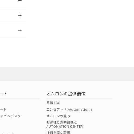
2026/7/29
ート
オムロンの提供価値
目指す姿
ポート
コンセプト「i-Automation!」
ジャパンデスク
オムロンの強み
お客様との共創拠点
AUTOMATION CENTER
DIBP
BBP
DEHP
環境保護
技術を磨く現場