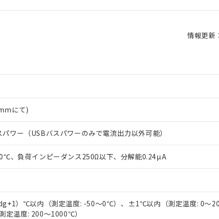
情報更新：2
0mmにて)
SBバスパワー（USBバスパワーのみで電流出力以外可能）
1000℃、負荷インピーダンス250Ω以下、分解能0.24µA
 RoHS指令（10物質）の非含有に対応した製品が提供可能な商品です
）
oHS指令（10物質）の非含有に対応した製品に切り替える予定のある
 RoHS指令（10物質）の非含有に非対応の商品で、対応品を出す予
%rdg+1）℃以内（測定温度: -50～0℃）、±1℃以内（測定温度: 0～2
 RoHS指令（10物質）の非含有の対応状況を調査中または確認中の
測定温度: 200～1000℃）