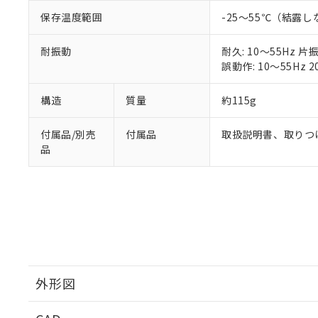
51物質の非含有証
保存温度範囲
-25～55℃（結露
※本証明書は発行
また、RoHS指
耐振動
耐久: 10～55Hz 片
混在することから
誤動作: 10～55Hz 2
既に当社にて対応
り割愛しておりま
構造
質量
約115g
付属品/別売
付属品
取扱説明書、取りつ
品
外形図