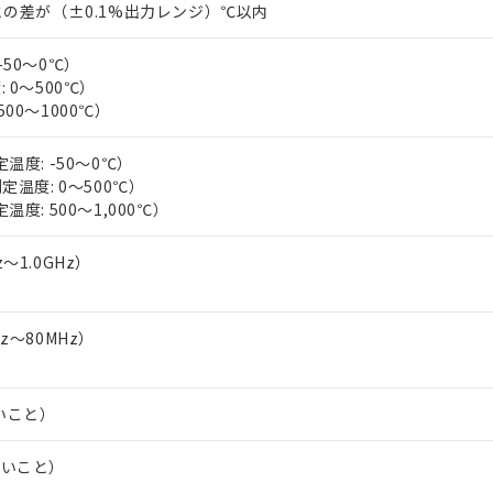
ンス料など無形物で、有害物質有無と関係のない商品です。
力との差が（±0.1%出力レンジ）℃以内
○×表
より、非含有部品としていたものが、含有品と判明した場合などやむ
みいただき、同意のうえご利用ください。
材料含有率が中国RoHSの基準値以下であることを示します。
-50～0℃）
材料含有率が中国RoHSの基準値を超えていることを示します。
 0～500℃）
、当社制御機器事業取扱商品の当社在庫状況および標準価格(税抜)
ら貴社製品のうち、外国為替および外国貿易法に定める商品（以下｢
質）：
す。当社販売部門へお問い合わせください。
00～1000℃）
 水銀(Hg) 1000ppm以下、 カドミウム(Cd) 100ppm以下、
たは国外への提供する場合は、日本国政府の輸出許可(または役務取
000ppm以下、ポリ臭化ビフェニル類(PBB) 1000ppm以下、ポリ臭化ジフェニルエーテル類(P
事業取扱商品の中には、本サービスの対象外となる商品もあること
手続きをとります。
キシル) (DEHP)(別名：DOP) 1000ppm以下、フタル酸ブチルベンジル（BBP） 100
(GB/T26572)：
以下、フタル酸ジイソブチル (DIBP) 1000ppm以下
び標準価格照会結果は、記載している更新日時点での社内データに
温度: -50～0℃）
物を破棄する場合は、完全に破砕するなど、違法に輸出されないよ
(水銀) : 1000ppm、 Cd(カドミウム) : 100ppm、
業用監視および制御機器に対する適用除外項目は除く。
覧された時点での実際の在庫および標準価格とは異なる場合がある
定温度: 0～500℃）
1000ppm、 PBBs(ポリ臭化ビフェニル類) : 1000ppm、 PBDEs(ポリ臭化ジフェニルエーテル類
物質については閾値を超える意図的な使用がないことを確認しています。
上の在庫あり
 1000ppm、 DIBP(フタル酸ジイソブチル) : 1000ppm、 BBP(フタル酸ブチルベンジル) :
温度: 500～1,000℃）
品を、核兵器、ミサイル、化学兵器、生物兵器またはその他武器並
チルヘキシル)) : 1000ppm
況および標準価格はお客様のお取引先、またはお客様担当のオムロ
用いたしません。
ご相談ください。
は満たないが在庫あり
製品を第三者に販売する場合は、上記1、2および3の内容を当該第
～1.0GHz）
機器販売店や当社販売拠点は「
販売ネットワーク
」をご確認くだ
販売先および販売に係わる関係者が違法に輸出するおそれがある場
用期限
び標準価格結果を当社の事前の承諾なく第三者に漏洩または開示し
え状況などにより、予定月が前後することがあります。
(最新の在庫状況については、お客様のお取引先、またはお客様担当
（10物質）のすべてが基準値以下であることを示します。
店・当社販売員にご確認ください)
z～80MHz）
能（部品リスト作成サービス）をご利用いただくには、I-Webメン
使用状況下において有害物質が外部に漏えいし、環境に深刻な影響を
あります。
機種、また在庫状況の情報を公開していない機種
ェブサイト上で当社にご登録された部品リストについて、当社およ
書ダウンロード
す。当社販売部門へお問い合わせください。
いこと）
品・サービスに関するお客様との取引・商談に必要な範囲で利用す
合意する
キャンセル
書をダウンロードすることができます。
利用者とは、
"個人情報の共同利用に関して"
の「1.共同利用者の
ないこと）
します。
10物質）の非含有証明書