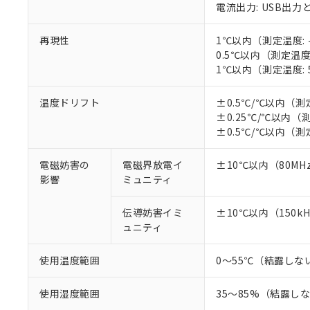
非該当品：ライセ
電流出力: USB出
※1 中国RoHS
仕入先様の事情に
があります。
以下の条件をお読
「○」：最大均質
再現性
1℃以内（測定温度: 
「×」：最大均質
0.5℃以内（測定温度:
本サービスは
当社は、これ
*EU RoHS指令（10物
「－」：未確認で
1℃以内（測定温度: 5
鉛(Pb) 1000ppm以下、
くものです。
う）を輸出ま
記
説明
六価クロム(Cr(Ⅵ)) 1
当社制御機器
などの必要な
フタル酸ビス(2-エチルヘ
号
*中国RoHS10物質の基準値 
ル（DBP） 1000ppm
在庫状況およ
温度ドリフト
±0.5℃/℃以内（測定
当社は規制貨
Pb(鉛) :1000ppm、 Hg
但し、RoHS指令で産
のであり、閲
±0.25℃/℃以内（測
ます。
Cr(Ⅵ)(六価クロム) : 
フタル酸エステル類の４
○
一定数以
DBP(フタル酸ジブチル) :
い。
±0.5℃/℃以内（測定
当社は貴社製
DEHP(フタル酸ビス(2-エ
正式な納期状
置等に一切使
当社販売員に
※2 対応予定月
△
一定数に
当社は、貴社
電磁妨害の
電磁界放電イ
±10℃以内（80MHz
オムロン制御
また当社は、
※2 環境保護使
影響
ミュニティ
在庫状況およ
部品在庫の切り替
たしません。
－
在庫なし
す。
「ｅ」：有害物質
機器販売
伝導妨害イミ
±10℃以内（150kH
マイパーツ機
「10」：通常の
ュニティ
ている必要が
味します。
空
受注生産
お客様が当ウ
※3 非含有証明
「－」：未確認で
白
使用温度範囲
0～55℃（結露しな
が、当社の製
さい。
下記の非含有証明
※当社の共同
使用湿度範囲
35～85%（結露し
いる法人を指
EU RoHS指令（