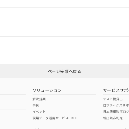
ードすることができます。
情報更新：
ログイン/会員登録
CCC認証
電波法
みください。
N/A
N/A
非含有証明書
※3
ページ先頭へ戻る
ダウンロードはこちら
型式承認
NK型式承認
ABS型式承認
韓国
（日本
（アメリカ
ソリューション
サービスサポ
舶規格）
船舶規格）
船舶規格）
解決提案
テスト機貸出
事例
ロボティクスサ
No
No
イベント
日本語相談窓口
現場データ活用サービスi-BELT
輸出該非判定
I)
PBBs
PBDEs
DBP