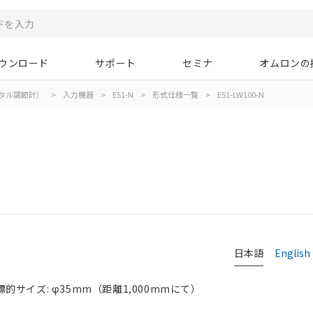
ウンロード
サポート
セミナ
オムロンの
タル調節計）
>
入力機器
>
ES1-N
>
形式仕様一覧
>
ES1-LW100-N
日本語
English
 標的サイズ: φ35mm（距離1,000mmにて）