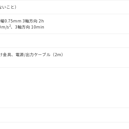
明書（当社基準）
しないこと）
日時点で非含有を証明するもので、過去に遡って非含有を証明するも
令のフタル酸エステル類４物質の対応では、対応完了までの期間は出
振幅0.75mm 3軸方向 2h
備考欄に対応日を記載しておりました。
2
0m/s
、3軸方向 10min
品への在庫切替を完了していることから、特段のことがない限り、20
す。
け金具、電源/出力ケーブル（2m）
情報更新：2