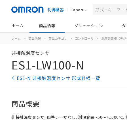
制御機器
Japan
ホーム
商品情報
ソリューション
ダ
ホーム
>
商品情報
>
商品カテゴリ
>
コントロール
>
温度調節器（デジ
非接触温度センサ
ES1-LW100-N
ES1-N 非接触温度センサ 形式仕様一覧
商品概要
非接触温度センサ, 照準レーザなし, 測温範囲 -50～+1000℃,