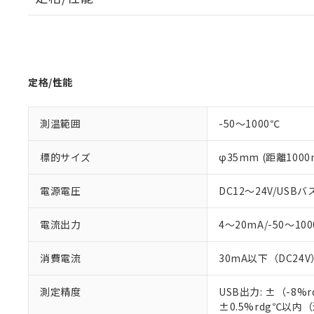
定格/性能
測温範囲
-50～1000℃
標的サイズ
φ35mm (距離100
電源電圧
DC12～24V/U
電流出力
4～20mA/-50～
※1 対応状況
対応済み：EU
消費電流
30mA以下（DC24V
対応予定：EU R
対応予定なし：EU
測定精度
USB出力: ±（-8
調査・確認中：EU
ご利用条件
±0.5%rdg℃以内（