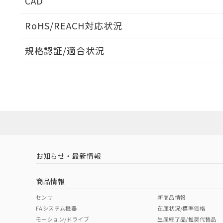
CAD
外形図
ログイン/会員登録いただくと、CADデータをダウンロ
RoHS/REACH対応状況
規格認証/適合状況
EU RoHS
注意事項・凡例
UL認証
CSA認証
CEマーキング
ダウンロードデータをご利用いただく前に、以下を必ずお読
No
No
Yes
対応状況
対応予定月
※1
※2
ソフトウェアの使用条件
対応済み
LR型式承認
DNV型式承認
BV型式承認
KR
（イギリス
（ノルウェー
（フランス
（
お知らせ・最新情報
中国 RoHS
注意事項・凡例
船舶規格）
船舶規格）
船舶規格）
船
商品情報
No
No
No
No
中国 RoHS表
※1 ※2
センサ
新商品情報
FAシステム機器
在庫状況/標準価格
Pb
Hg
Cd
Cr(V
モーション/ドライブ
生産終了品/推奨代替品