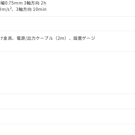
日時点で非含有を証明するもので、過去に遡って非含有を証明するも
振幅0.75mm 3軸方向 2h
令のフタル酸エステル類４物質の対応では、対応完了までの期間は出
2
0m/s
、3軸方向 10min
備考欄に対応日を記載しておりました。
品への在庫切替を完了していることから、特段のことがない限り、20
す。
け金具、電源/出力ケーブル（2m）、設置ゲージ
情報更新：2
ードすることができます。