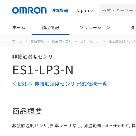
制御機器
Japan
ホーム
商品情報
ソリューション
ダ
ホーム
>
商品情報
>
商品カテゴリ
>
コントロール
>
温度調節器（デジ
非接触温度センサ
ES1-LP3-N
ES1-N 非接触温度センサ 形式仕様一覧
商品概要
非接触温度センサ, 照準レーザなし, 測温範囲 -50～+500℃,