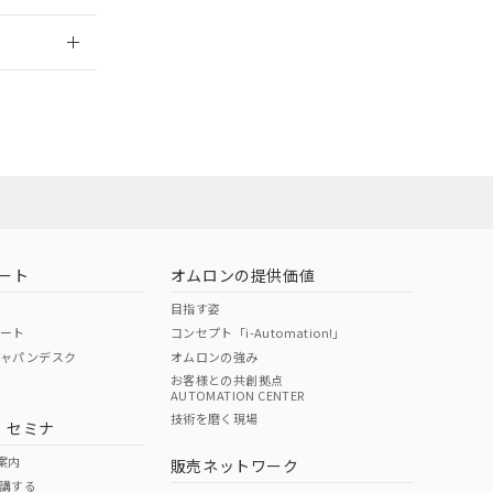
2026/7/29
ート
オムロンの提供価値
目指す姿
ポート
コンセプト「i-Automation!」
ジャパンデスク
オムロンの強み
お客様との共創拠点
AUTOMATION CENTER
DIBP
BBP
DEHP
環境保護
技術を磨く現場
・セミナ
状況ページへ
使用期限
検索ください
案内
販売ネットワーク
講する
O
O
O
10