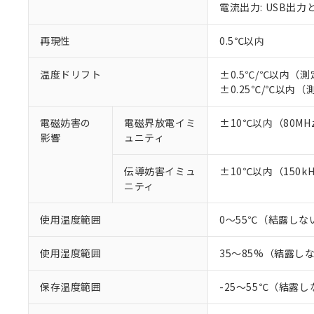
電流出力: USB出
があります。
以下の条件をお読
「○」：最大均質
「×」：最大均質
本サービスは
当社は、これ
*EU RoHS指令（10物
再現性
0.5℃以内
「－」：未確認で
鉛(Pb) 1000ppm以下、
くものです。
う）を輸出ま
記
説明
六価クロム(Cr(Ⅵ)) 1
当社制御機器
などの必要な
フタル酸ビス(2-エチルヘ
号
温度ドリフト
±0.5℃/℃以内（測定
*中国RoHS10物質の基準値 
ル（DBP） 1000ppm
在庫状況およ
当社は規制貨
Pb(鉛) :1000ppm、 Hg
±0.25℃/℃以内（測
但し、RoHS指令で産
のであり、閲
ます。
Cr(Ⅵ)(六価クロム) : 
フタル酸エステル類の４
○
一定数以
DBP(フタル酸ジブチル) :
い。
当社は貴社製
DEHP(フタル酸ビス(2-エ
電磁妨害の
電磁界放電イミ
±10℃以内（80MHz
正式な納期状
置等に一切使
影響
ュニティ
当社販売員に
※2 対応予定月
△
一定数に
当社は、貴社
オムロン制御
また当社は、
※2 環境保護使
在庫状況およ
部品在庫の切り替
伝導妨害イミュ
±10℃以内（150kH
たしません。
－
在庫なし
す。
ニティ
「ｅ」：有害物質
機器販売
マイパーツ機
「10」：通常の
ている必要が
味します。
使用温度範囲
0～55℃（結露しな
空
受注生産
お客様が当ウ
※3 非含有証明
「－」：未確認で
白
が、当社の製
使用湿度範囲
35～85%（結露し
さい。
下記の非含有証明
※当社の共同
保存温度範囲
-25～55℃（結露
いる法人を指
EU RoHS指令（
51物質の非含有証