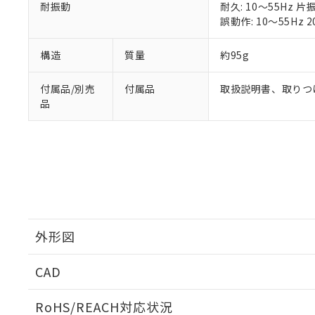
※本証明書は発行
耐振動
耐久: 10～55Hz 片
また、RoHS指
誤動作: 10～55Hz 2
混在することから
既に当社にて対応
構造
質量
約95g
り割愛しておりま
付属品/別売
付属品
取扱説明書、取りつ
品
外形図
CAD
外形図
ログイン/会員登録いただくと、CADデータをダウンロ
RoHS/REACH対応状況