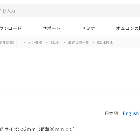
ウンロード
サポート
セミナ
オムロンの
タル調節計）
>
入力機器
>
ES1-N
>
形式仕様一覧
>
ES1-LP3-N
日本語
English
 標的サイズ: φ3mm（距離30mmにて）