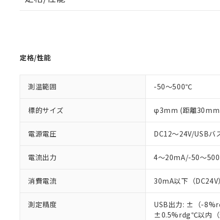
定格/性能
測温範囲
-50～500℃
標的サイズ
φ3mm (距離30m
電源電圧
DC12～24V/U
※1 対応状況
電流出力
4～20mA/-50～
対応済み：EU
対応予定：EU R
消費電流
30mA以下（DC24V
対応予定なし：EU
調査・確認中：EU
ご利用条件
測定精度
USB出力: ±（-8
非該当品：ライセ
※1 中国RoHS
±0.5%rdg℃以内（
仕入先様の事情に