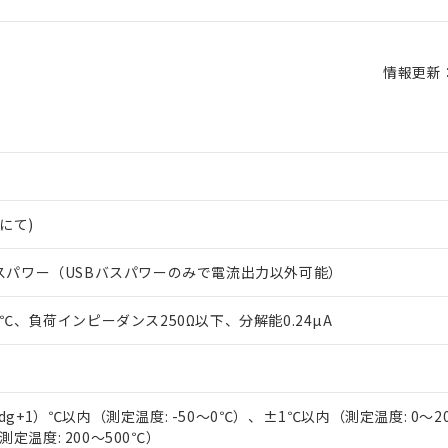
情報更新：2
mにて)
SBバスパワー（USBバスパワーのみで電流出力以外可能）
500℃、負荷インピーダンス250Ω以下、分解能0.24µA
 RoHS指令（10物質）の非含有に対応した製品が提供可能な商品です
oHS指令（10物質）の非含有に対応した製品に切り替える予定のある
）
 RoHS指令（10物質）の非含有に非対応の商品で、対応品を出す予
 RoHS指令（10物質）の非含有の対応状況を調査中または確認中の
%rdg+1）℃以内（測定温度: -50～0℃）、±1℃以内（測定温度: 0～2
ンス料など無形物で、有害物質有無と関係のない商品です。
○×表
測定温度: 200～500℃）
より、非含有部品としていたものが、含有品と判明した場合などやむ