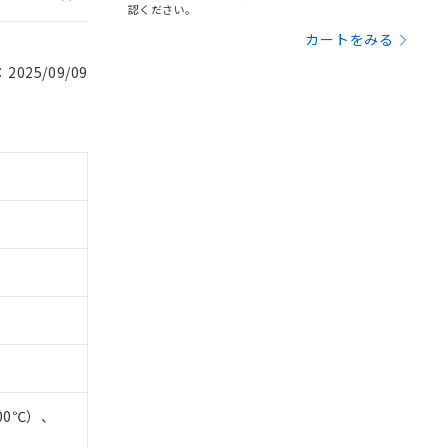
認ください。
カートをみる
025/09/09
。
商品です。
定はありません。
商品です。
00℃）、
を得ず変更すること