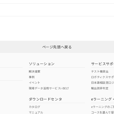
情報更新：
ログイン/会員登録
CCC認証
電波法
みください。
N/A
N/A
非含有証明書
※3
ページ先頭へ戻る
ダウンロードはこちら
型式承認
NK型式承認
ABS型式承認
韓国
（日本
（アメリカ
ソリューション
サービスサポ
舶規格）
船舶規格）
船舶規格）
解決提案
テスト機貸出
事例
ロボティクスサ
No
No
イベント
日本語相談窓口
現場データ活用サービスi-BELT
輸出該非判定
I)
PBBs
PBDEs
DBP
ダウンロードセンタ
eラーニング
この製品の規格認証/適合
その他の認証はこちらのページからご
カタログ
eラーニングのご
マニュアル
コースを選んで受
O
O
O