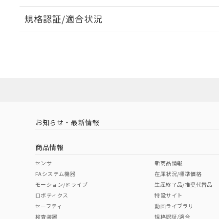
規格認証/適合状況
EU RoHS
注意事項・凡例
UL認証
CSA認証
CEマーキング
ダウンロードデータをご利用いただく前に、以下を必ずお読
No
No
Yes
対応状況
対応予定月
※1
※2
ソフトウェアの使用条件
対応済み
LR型式承認
DNV型式承認
BV型式承認
KR
（イギリス
（ノルウェー
（フランス
（
お知らせ・最新情報
中国 RoHS
注意事項・凡例
船舶規格）
船舶規格）
船舶規格）
船
商品情報
No
No
No
No
中国 RoHS表
※1 ※2
センサ
新商品情報
FAシステム機器
在庫状況/標準価格
Pb
Hg
Cd
Cr(V
モーション/ドライブ
生産終了品/推奨代替品
ロボティクス
特設サイト
セーフティ
動画ライブラリ
検査装置
規格認証/適合
X
O
O
O