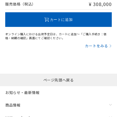
たはお客様担当のオムロン制御
ください。
¥ 308,000
販売価格（税込）
当社は、貴社製品を第三者に販売する
機器販売店・当社販売員にご確
在庫状況および標準価格結果を当社の
※2 対応予定月
「ｅ」：有害物質（10物質）のすべてが基
場合は、上記1、2および3の内容を当
認ください)
事前の承諾なく第三者に漏洩または開
"対応済み"や非含有の記載がされた商品であっても、流通
準値以下であることを示します。
該第三者に通知します。また当社は、
示しないようお願いします。
在庫等で未対応品が混在する可能性があります。
カートに追加
部品在庫の切り替え状況などにより、予定
「10」：通常の使用状況下において有害物
販売先および販売に係わる関係者が違
マイパーツ機能（部品リスト作成サー
空
受注生産機種、また在庫状況の
非含有品が必要な際は、弊社営業部門もしくは販売店へお
月が前後することがあります。
質が外部に漏えいし、環境に深刻な影響を
法に輸出するおそれがある場合は、取
ビス）をご利用いただくには、I-Web
白
情報を公開していない機種
問い合わせください。
及ぼさない年数を意味します。
り引きをいたしません。
メンバーズにご登録されている必要が
オンライン購入における出荷予定日は、カートに追加～「ご購入手続き：価
「－」：未確認です。当社販売部門へお問
格・納期の確認」画面にてご確認ください。
あります。
い合わせください。
この製品のRoHS/REACH対応状況ページへ
お客様が当ウェブサイト上で当社にご
カートをみる
※3 非含有証明書ダウンロード
登録された部品リストについて、当社
および当社の共同利用者が、当社の製
下記の非含有証明書をダウンロードするこ
品・サービスに関するお客様との取
とができます。
合意する
キャンセル
引・商談に必要な範囲で利用すること
をご了承ください。
EU RoHS指令（10物質）の非含有証明書
※当社の共同利用者とは、
"個人情報
ページ先頭へ戻る
51物質の非含有証明書（当社基準）
の共同利用に関して"
の「1.共同利
※本証明書は発行日時点で非含有を証明す
用者の範囲」に記載されている法人を
お知らせ・最新情報
るもので、過去に遡って非含有を証明する
指します。
ものではありません。
また、RoHS指令のフタル酸エステル類４
商品情報
物質の対応では、対応完了までの期間は出
荷製品に未対応品が混在することから備考