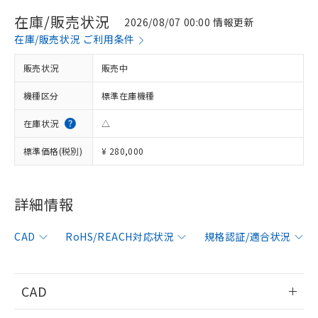
在庫/販売状況
2026/08/07 00:00 情報更新
在庫/販売状況 ご利用条件
販売状況
販売中
機種区分
標準在庫機種
在庫状況
△
標準価格(税別)
¥ 280,000
※1 対応状況
詳細情報
対応済み：EU RoHS指令（10物質）の
非含有に対応した製品が提供可能な商品で
CAD
RoHS/REACH対応状況
規格認証/適合状況
す。
対応予定：EU RoHS指令（10物質）の非含
ご利用条件
有に対応した製品に切り替える予定のある
CAD
商品です。
対応予定なし：EU RoHS指令（10物質）の
以下の条件をお読みいただき、同意のうえ
情報更新：2013/7/1