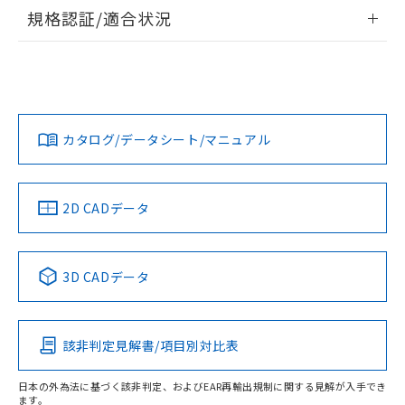
物質の対応では、対応完了までの期間は出
情報更新：2026/7/29
規格認証/適合状況
荷製品に未対応品が混在することから備考
欄に対応日を記載しておりました。
ログイン/会員登録
EU RoHS
注意事項・凡例
既に当社にて対応品への在庫切替を完了
UL認証
CSA認証
CEマーキング
していることから、特段のことがない限
端子配置
Yes
No
Yes
り、2022年1月12日より割愛しておりま
対応状況
対応予定月
※1
※2
ダウンロードデータをご利用いただく前に、以下を必ずお読
す。
タイムチャート
みください。
カタログ/データシート/マニュアル
対応済み
ソフトウェアの使用条件
LR型式承認
DNV型式承認
BV型式承認
KR型式承
（イギリス
（ノルウェー
（フランス
（韓国
船舶規格）
船舶規格）
船舶規格）
船舶規格
中国 RoHS
注意事項・凡例
2D CADデータ
No
No
No
No
中国 RoHS表
※1 ※2
3D CADデータ
この製品の規格認証/適合状況ページへ
Pb
Hg
Cd
Cr(VI)
その他の認証はこちらのページからご検索ください
該非判定見解書/項目別対比表
X
O
O
O
日本の外為法に基づく該非判定、およびEAR再輸出規制に関する見解が入手でき
ます。