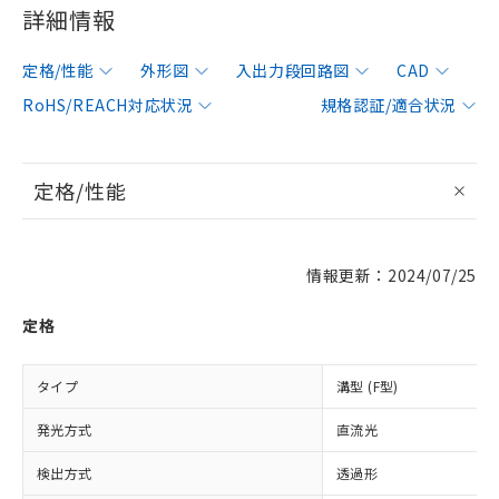
詳細情報
定格/性能
外形図
入出力段回路図
CAD
RoHS/REACH対応状況
規格認証/適合状況
定格/性能
情報更新：2024/07/25
定格
タイプ
溝型 (F型)
発光方式
直流光
検出方式
透過形