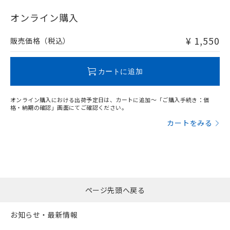
"対応済み"や非含有の記載がされた商品であっても、流通
在庫等で未対応品が混在する可能性があります。
オンライン購入
非含有品が必要な際は、弊社営業部門もしくは販売店へお
問い合わせください。
¥ 1,550
販売価格（税込）
この製品のRoHS/REACH対応状況ページへ
カートに追加
オンライン購入における出荷予定日は、カートに追加～「ご購入手続き：価
格・納期の確認」画面にてご確認ください。
カートをみる
ページ先頭へ戻る
お知らせ・最新情報