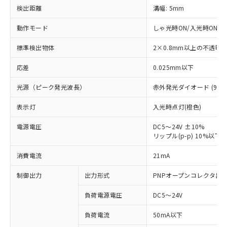
検出距離
溝幅: 5mm
動作モード
しゃ光時ON/入光時ON(2
標準検出物体
2×0.8mm以上の不透明
応差
0.025mm以下
光源（ピーク発光波長）
赤外発光ダイオード (940n
表示灯
入光時点灯(橙色)
電源電圧
DC5～24V ±10%
リップル(p-p) 10%以下
※1 対応状況
消費電流
21mA
対応済み：EU RoHS指令（10物質）の
制御出力
出力形式
PNPオープンコレクタ出
非含有に対応した製品が提供可能な商品で
す。
負荷電源電圧
DC5～24V
対応予定：EU RoHS指令（10物質）の非含
ご利用条件
有に対応した製品に切り替える予定のある
負荷電流
50mA以下
商品です。