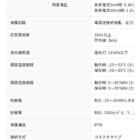
対応予定なし：EU RoHS指令（10物質）の
残留電圧
負荷電流5mA時: 0.4V以下
以下の条件をお読みいただき、同意のうえ
負荷電流50mA時: 1.0V以
非含有に非対応の商品で、対応品を出す予
ご利用ください。
定はありません。
保護回路
電源逆接続保護、出力逆
調査・確認中：EU RoHS指令（10物質）の
本サービスは、当社制御機器事業取扱
※1 中国RoHS○×表
非含有の対応状況を調査中または確認中の
商品の当社在庫状況および標準価格
応答周波数
1kHz以上
商品です。
(税抜)を提供させていただくもので
平均値: 3kHz
「○」：最大均質材料含有率が中国RoHSの
非該当品：ライセンス料など無形物で、有
す。
基準値以下であることを示します。
害物質有無と関係のない商品です。
受光面照度
蛍光灯: 1000lx以下
当社制御機器事業取扱商品の中には、
「×」：最大均質材料含有率が中国RoHSの
仕入先様の事情により、非含有部品として
本サービスの対象外となる商品もある
基準値を超えていることを示します。
いたものが、含有品と判明した場合などや
当社は、これら貴社製品のうち、外国
周囲温度範囲
動作時: -25～55℃ (
ことをご了承ください。
「－」：未確認です。当社販売部門へお問
むを得ず変更することがあります。
保存時: -30～80℃ (
為替および外国貿易法に定める商品
在庫状況および標準価格照会結果は、
い合わせください。
（以下｢規制貨物等」という）を輸出
記載している更新日時点での社内デー
周囲湿度範囲
動作時: 5～85%RH (
*EU RoHS指令（10物質）：
または国外への提供する場合は、日本
記
タに基づき作成されるものであり、閲
説明
鉛(Pb) 1000ppm以下、 水銀(Hg) 1000ppm以下、 カド
保存時: 5～95%RH (
*中国RoHS10物質の基準値 (GB/T26572)：
国政府の輸出許可(または役務取引許
号
覧された時点での実際の在庫および標
ミウム(Cd) 100ppm以下、
Pb(鉛) :1000ppm、 Hg(水銀) : 1000ppm、 Cd(カドミウ
可)を取得するなどの必要な手続きを
六価クロム(Cr(Ⅵ)) 1000ppm以下、ポリ臭化ビフェニル
ム) : 100ppm、
準価格とは異なる場合があることをご
耐振動
耐久: 10～2000Hz 片振幅
類(PBB) 1000ppm以下、ポリ臭化ジフェニルエーテル類
Cr(Ⅵ)(六価クロム) : 1000ppm、 PBBs(ポリ臭化ビフェ
とります。
了承ください。
(PBDE) 1000ppm以下、フタル酸ビス(2-エチルヘキシ
○
一定数以上の在庫あり
ニル類) : 1000ppm、 PBDEs(ポリ臭化ジフェニルエーテ
当社は規制貨物を破棄する場合は、完
ル) (DEHP)(別名：DOP) 1000ppm以下、フタル酸ブチ
正式な納期状況および標準価格はお客
2
ル類) : 1000ppm、
耐衝撃
耐久: 500m/s
X、Y、Z各
ルベンジル（BBP） 1000ppm以下、フタル酸ジブチル
全に破砕するなど、違法に輸出されな
DBP(フタル酸ジブチル) : 1000ppm、 DIBP(フタル酸ジ
様のお取引先、またはお客様担当のオ
（DBP） 1000ppm以下、フタル酸ジイソブチル
イソブチル) : 1000ppm、 BBP(フタル酸ブチルベンジ
△
一定数には満たないが在庫あり
いよう必要な手段を講じます。
保護構造
IP50
ムロン制御機器販売店・当社販売員に
(DIBP) 1000ppm以下
ル) : 1000ppm、
当社は貴社製品を、核兵器、ミサイ
但し、RoHS指令で産業用監視および制御機器に対する
DEHP(フタル酸ビス(2-エチルヘキシル)) : 1000ppm
ご相談ください。
適用除外項目は除く。
ル、化学兵器、生物兵器またはその他
接続方式
コネクタタイプ
－
在庫なし(最新の在庫状況につ
オムロン制御機器販売店や当社販売拠
フタル酸エステル類の４物質については閾値を超える意