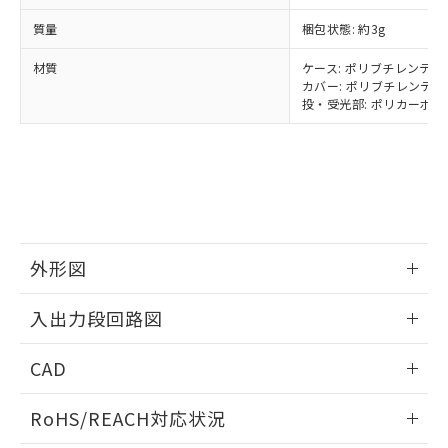
武器並びにこれらの製造装置等に一切
いては、お客様のお取引先、ま
図的な使用がないことを確認しています。
点は「
販売ネットワーク
」をご確認
※2 環境保護使用期限
質量
梱包状態: 約3g
使用いたしません。
たはお客様担当のオムロン制御
ください。
当社は、貴社製品を第三者に販売する
機器販売店・当社販売員にご確
在庫状況および標準価格結果を当社の
材質
ケース: ポリブチレンテレフ
※2 対応予定月
「ｅ」：有害物質（10物質）のすべてが基
場合は、上記1、2および3の内容を当
認ください)
事前の承諾なく第三者に漏洩または開
カバー: ポリブチレンテレフ
準値以下であることを示します。
該第三者に通知します。また当社は、
示しないようお願いします。
投・受光部: ポリカーボネー
部品在庫の切り替え状況などにより、予定
「10」：通常の使用状況下において有害物
販売先および販売に係わる関係者が違
マイパーツ機能（部品リスト作成サー
空
受注生産機種、また在庫状況の
月が前後することがあります。
質が外部に漏えいし、環境に深刻な影響を
法に輸出するおそれがある場合は、取
ビス）をご利用いただくには、I-Web
白
情報を公開していない機種
及ぼさない年数を意味します。
り引きをいたしません。
メンバーズにご登録されている必要が
「－」：未確認です。当社販売部門へお問
あります。
い合わせください。
お客様が当ウェブサイト上で当社にご
※3 非含有証明書ダウンロード
登録された部品リストについて、当社
および当社の共同利用者が、当社の製
下記の非含有証明書をダウンロードするこ
外形図
品・サービスに関するお客様との取
とができます。
合意する
キャンセル
引・商談に必要な範囲で利用すること
情報更新：2024/07/25
をご了承ください。
入出力段回路図
EU RoHS指令（10物質）の非含有証明書
※当社の共同利用者とは、
"個人情報
51物質の非含有証明書（当社基準）
の共同利用に関して"
の「1.共同利
情報更新：2024/07/25
CAD
※本証明書は発行日時点で非含有を証明す
用者の範囲」に記載されている法人を
るもので、過去に遡って非含有を証明する
指します。
出力回路
ログイン/会員登録いただくと、CADデータをダウンロー
ものではありません。
RoHS/REACH対応状況
ドすることができます。
また、RoHS指令のフタル酸エステル類４