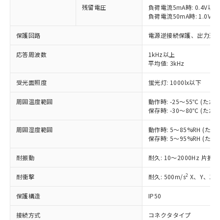
対応予定なし：EU RoHS指令（10物質）の
残留電圧
負荷電流5mA時: 0.4V以下
以下の条件をお読みいただき、同意のうえ
負荷電流50mA時: 1.0V以
非含有に非対応の商品で、対応品を出す予
ご利用ください。
定はありません。
保護回路
電源逆接続保護、出力逆接
調査・確認中：EU RoHS指令（10物質）の
本サービスは、当社制御機器事業取扱
※1 中国RoHS○×表
非含有の対応状況を調査中または確認中の
商品の当社在庫状況および標準価格
応答周波数
1kHz以上
商品です。
(税抜)を提供させていただくもので
平均値: 3kHz
「○」：最大均質材料含有率が中国RoHSの
非該当品：ライセンス料など無形物で、有
す。
基準値以下であることを示します。
害物質有無と関係のない商品です。
受光面照度
蛍光灯: 1000lx以下
当社制御機器事業取扱商品の中には、
「×」：最大均質材料含有率が中国RoHSの
仕入先様の事情により、非含有部品として
本サービスの対象外となる商品もある
基準値を超えていることを示します。
いたものが、含有品と判明した場合などや
当社は、これら貴社製品のうち、外国
周囲温度範囲
動作時: -25～55℃ (
ことをご了承ください。
「－」：未確認です。当社販売部門へお問
むを得ず変更することがあります。
保存時: -30～80℃ (
為替および外国貿易法に定める商品
在庫状況および標準価格照会結果は、
い合わせください。
（以下｢規制貨物等」という）を輸出
記載している更新日時点での社内デー
周囲湿度範囲
動作時: 5～85%RH (
*EU RoHS指令（10物質）：
または国外への提供する場合は、日本
記
タに基づき作成されるものであり、閲
説明
鉛(Pb) 1000ppm以下、 水銀(Hg) 1000ppm以下、 カド
保存時: 5～95%RH (
*中国RoHS10物質の基準値 (GB/T26572)：
国政府の輸出許可(または役務取引許
号
覧された時点での実際の在庫および標
ミウム(Cd) 100ppm以下、
Pb(鉛) :1000ppm、 Hg(水銀) : 1000ppm、 Cd(カドミウ
可)を取得するなどの必要な手続きを
六価クロム(Cr(Ⅵ)) 1000ppm以下、ポリ臭化ビフェニル
ム) : 100ppm、
準価格とは異なる場合があることをご
耐振動
耐久: 10～2000Hz 片振幅
類(PBB) 1000ppm以下、ポリ臭化ジフェニルエーテル類
Cr(Ⅵ)(六価クロム) : 1000ppm、 PBBs(ポリ臭化ビフェ
とります。
了承ください。
(PBDE) 1000ppm以下、フタル酸ビス(2-エチルヘキシ
○
一定数以上の在庫あり
ニル類) : 1000ppm、 PBDEs(ポリ臭化ジフェニルエーテ
当社は規制貨物を破棄する場合は、完
ル) (DEHP)(別名：DOP) 1000ppm以下、フタル酸ブチ
正式な納期状況および標準価格はお客
2
ル類) : 1000ppm、
耐衝撃
耐久: 500m/s
X、Y、Z各
ルベンジル（BBP） 1000ppm以下、フタル酸ジブチル
全に破砕するなど、違法に輸出されな
DBP(フタル酸ジブチル) : 1000ppm、 DIBP(フタル酸ジ
様のお取引先、またはお客様担当のオ
（DBP） 1000ppm以下、フタル酸ジイソブチル
イソブチル) : 1000ppm、 BBP(フタル酸ブチルベンジ
△
一定数には満たないが在庫あり
いよう必要な手段を講じます。
保護構造
IP50
ムロン制御機器販売店・当社販売員に
(DIBP) 1000ppm以下
ル) : 1000ppm、
当社は貴社製品を、核兵器、ミサイ
但し、RoHS指令で産業用監視および制御機器に対する
DEHP(フタル酸ビス(2-エチルヘキシル)) : 1000ppm
ご相談ください。
適用除外項目は除く。
ル、化学兵器、生物兵器またはその他
接続方式
コネクタタイプ
－
在庫なし(最新の在庫状況につ
オムロン制御機器販売店や当社販売拠
フタル酸エステル類の４物質については閾値を超える意