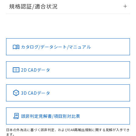
物質の対応では、対応完了までの期間は出
情報更新：2026/7/29
規格認証/適合状況
荷製品に未対応品が混在することから備考
欄に対応日を記載しておりました。
ログイン/会員登録
EU RoHS
注意事項・凡例
既に当社にて対応品への在庫切替を完了
UL認証
CSA認証
CEマーキング
端子配置
していることから、特段のことがない限
Yes
No
Yes
り、2022年1月12日より割愛しておりま
対応状況
対応予定月
※1
※2
ダウンロードデータをご利用いただく前に、以下を必ずお読
す。
みください。
カタログ/データシート/マニュアル
対応済み
タイムチャート
ソフトウェアの使用条件
LR型式承認
DNV型式承認
BV型式承認
KR型式承
（イギリス
（ノルウェー
（フランス
（韓国
船舶規格）
船舶規格）
船舶規格）
船舶規格
中国 RoHS
注意事項・凡例
2D CADデータ
No
No
No
No
中国 RoHS表
※1 ※2
3D CADデータ
この製品の規格認証/適合状況ページへ
Pb
Hg
Cd
Cr(VI)
その他の認証はこちらのページからご検索ください
該非判定見解書/項目別対比表
X
O
O
O
日本の外為法に基づく該非判定、およびEAR再輸出規制に関する見解が入手でき
ます。