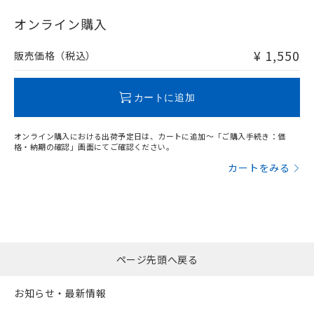
"対応済み"や非含有の記載がされた商品であっても、流通
在庫等で未対応品が混在する可能性があります。
オンライン購入
非含有品が必要な際は、弊社営業部門もしくは販売店へお
問い合わせください。
¥ 1,550
販売価格（税込）
この製品のRoHS/REACH対応状況ページへ
カートに追加
オンライン購入における出荷予定日は、カートに追加～「ご購入手続き：価
格・納期の確認」画面にてご確認ください。
カートをみる
ページ先頭へ戻る
お知らせ・最新情報