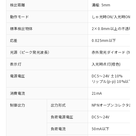
検出距離
溝幅: 5mm
動作モード
しゃ光時ON/入光時ON(2
標準検出物体
2×0.8mm以上の不透明
応差
0.025mm以下
光源（ピーク発光波長）
赤外発光ダイオード (940n
表示灯
入光時点灯(橙色)
電源電圧
DC5～24V ±10%
リップル(p-p) 10%以下
※1 対応状況
消費電流
21mA
対応済み：EU RoHS指令（10物質）の
制御出力
出力形式
NPNオープンコレクタ出
非含有に対応した製品が提供可能な商品で
す。
負荷電源電圧
DC5～24V
対応予定：EU RoHS指令（10物質）の非含
ご利用条件
有に対応した製品に切り替える予定のある
負荷電流
50mA以下
商品です。