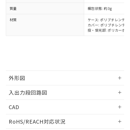
武器並びにこれらの製造装置等に一切
いては、お客様のお取引先、ま
図的な使用がないことを確認しています。
点は「
販売ネットワーク
」をご確認
※2 環境保護使用期限
質量
梱包状態: 約3g
使用いたしません。
たはお客様担当のオムロン制御
ください。
当社は、貴社製品を第三者に販売する
機器販売店・当社販売員にご確
在庫状況および標準価格結果を当社の
材質
ケース: ポリブチレンテレフ
※2 対応予定月
「ｅ」：有害物質（10物質）のすべてが基
場合は、上記1、2および3の内容を当
認ください)
事前の承諾なく第三者に漏洩または開
カバー: ポリブチレンテレフ
準値以下であることを示します。
該第三者に通知します。また当社は、
示しないようお願いします。
投・受光部: ポリカーボネー
部品在庫の切り替え状況などにより、予定
「10」：通常の使用状況下において有害物
販売先および販売に係わる関係者が違
マイパーツ機能（部品リスト作成サー
空
受注生産機種、また在庫状況の
月が前後することがあります。
質が外部に漏えいし、環境に深刻な影響を
法に輸出するおそれがある場合は、取
ビス）をご利用いただくには、I-Web
白
情報を公開していない機種
及ぼさない年数を意味します。
り引きをいたしません。
メンバーズにご登録されている必要が
「－」：未確認です。当社販売部門へお問
あります。
い合わせください。
お客様が当ウェブサイト上で当社にご
※3 非含有証明書ダウンロード
登録された部品リストについて、当社
および当社の共同利用者が、当社の製
下記の非含有証明書をダウンロードするこ
外形図
品・サービスに関するお客様との取
とができます。
合意する
キャンセル
引・商談に必要な範囲で利用すること
情報更新：2024/07/25
をご了承ください。
入出力段回路図
EU RoHS指令（10物質）の非含有証明書
※当社の共同利用者とは、
"個人情報
51物質の非含有証明書（当社基準）
の共同利用に関して"
の「1.共同利
情報更新：2024/07/25
CAD
※本証明書は発行日時点で非含有を証明す
用者の範囲」に記載されている法人を
るもので、過去に遡って非含有を証明する
指します。
出力回路
ログイン/会員登録いただくと、CADデータをダウンロー
ものではありません。
RoHS/REACH対応状況
ドすることができます。
また、RoHS指令のフタル酸エステル類４