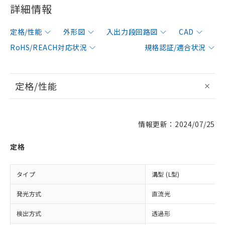
詳細情報
定格/性能
外形図
入出力段回路図
CAD
RoHS/REACH対応状況
規格認証/適合状況
定格/性能
情報更新：2024/07/25
定格
タイプ
溝型 (L型)
発光方式
直流光
検出方式
透過形