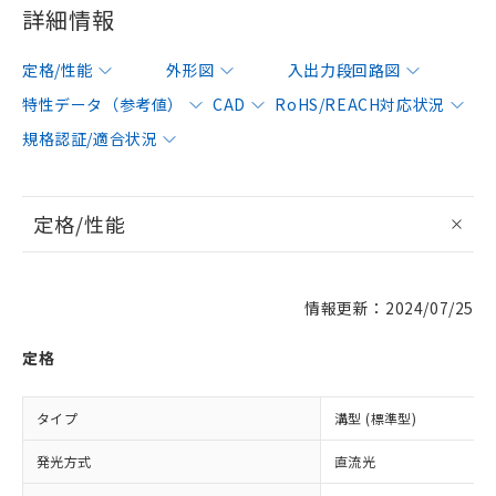
詳細情報
定格/性能
外形図
入出力段回路図
特性データ（参考値）
CAD
RoHS/REACH対応状況
規格認証/適合状況
定格/性能
情報更新：2024/07/25
定格
タイプ
溝型 (標準型)
発光方式
直流光