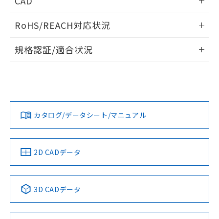
CAD
ものではありません。
また、RoHS指令のフタル酸エステル類４
ログイン/会員登録いただくと、CADデータをダウンロー
物質の対応では、対応完了までの期間は出
RoHS/REACH対応状況
ドすることができます。
荷製品に未対応品が混在することから備考
欄に対応日を記載しておりました。
情報更新：2026/7/29
規格認証/適合状況
既に当社にて対応品への在庫切替を完了
していることから、特段のことがない限
端子配置
ログイン/会員登録
EU RoHS
注意事項・凡例
り、2022年1月12日より割愛しておりま
UL認証
CSA認証
CEマーキング
す。
Yes
No
Yes
タイムチャート
対応状況
対応予定月
※1
※2
ダウンロードデータをご利用いただく前に、以下を必ずお読
みください。
カタログ/データシート/マニュアル
対応済み
ソフトウェアの使用条件
LR型式承認
DNV型式承認
BV型式承認
KR型式承
（イギリス
（ノルウェー
（フランス
（韓国
船舶規格）
船舶規格）
船舶規格）
船舶規格
中国 RoHS
注意事項・凡例
2D CADデータ
No
No
No
No
中国 RoHS表
※1 ※2
3D CADデータ
この製品の規格認証/適合状況ページへ
Pb
Hg
Cd
Cr(VI)
その他の認証はこちらのページからご検索ください