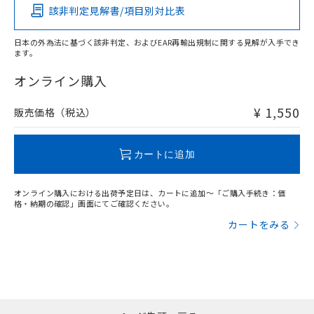
該非判定見解書/項目別対比表
X
O
O
O
日本の外為法に基づく該非判定、およびEAR再輸出規制に関する見解が入手でき
ます。
"対応済み"や非含有の記載がされた商品であっても、流通
在庫等で未対応品が混在する可能性があります。
オンライン購入
非含有品が必要な際は、弊社営業部門もしくは販売店へお
問い合わせください。
¥ 1,550
販売価格（税込）
この製品のRoHS/REACH対応状況ページへ
カートに追加
オンライン購入における出荷予定日は、カートに追加～「ご購入手続き：価
格・納期の確認」画面にてご確認ください。
カートをみる