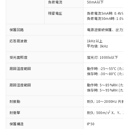
ご利用条件
負荷電流
50mA以下
有に対応した製品に切り替える予定のある
商品です。
残留電圧
負荷電流5mA時: 0.4V以下
対応予定なし：EU RoHS指令（10物質）の
負荷電流50mA時: 1.0V以
以下の条件をお読みいただき、同意のうえ
非含有に非対応の商品で、対応品を出す予
ご利用ください。
定はありません。
保護回路
電源逆接続保護、出力逆接
調査・確認中：EU RoHS指令（10物質）の
本サービスは、当社制御機器事業取扱
※1 中国RoHS○×表
非含有の対応状況を調査中または確認中の
応答周波数
1kHz以上
商品の当社在庫状況および標準価格
商品です。
平均値: 3kHz
(税抜)を提供させていただくもので
「○」：最大均質材料含有率が中国RoHSの
非該当品：ライセンス料など無形物で、有
す。
基準値以下であることを示します。
受光面照度
蛍光灯: 1000lx以下
害物質有無と関係のない商品です。
当社制御機器事業取扱商品の中には、
「×」：最大均質材料含有率が中国RoHSの
仕入先様の事情により、非含有部品として
本サービスの対象外となる商品もある
周囲温度範囲
動作時: -25～55℃ (
基準値を超えていることを示します。
いたものが、含有品と判明した場合などや
当社は、これら貴社製品のうち、外国
ことをご了承ください。
保存時: -30～80℃ (
「－」：未確認です。当社販売部門へお問
むを得ず変更することがあります。
為替および外国貿易法に定める商品
在庫状況および標準価格照会結果は、
い合わせください。
（以下｢規制貨物等」という）を輸出
記載している更新日時点での社内デー
周囲湿度範囲
動作時: 5～85%RH (
*EU RoHS指令（10物質）：
または国外への提供する場合は、日本
保存時: 5～95%RH (
記
タに基づき作成されるものであり、閲
説明
鉛(Pb) 1000ppm以下、 水銀(Hg) 1000ppm以下、 カド
*中国RoHS10物質の基準値 (GB/T26572)：
国政府の輸出許可(または役務取引許
号
覧された時点での実際の在庫および標
ミウム(Cd) 100ppm以下、
Pb(鉛) :1000ppm、 Hg(水銀) : 1000ppm、 Cd(カドミウ
可)を取得するなどの必要な手続きを
耐振動
六価クロム(Cr(Ⅵ)) 1000ppm以下、ポリ臭化ビフェニル
耐久: 10～2000Hz 片振幅
ム) : 100ppm、
準価格とは異なる場合があることをご
類(PBB) 1000ppm以下、ポリ臭化ジフェニルエーテル類
Cr(Ⅵ)(六価クロム) : 1000ppm、 PBBs(ポリ臭化ビフェ
とります。
了承ください。
(PBDE) 1000ppm以下、フタル酸ビス(2-エチルヘキシ
○
一定数以上の在庫あり
ニル類) : 1000ppm、 PBDEs(ポリ臭化ジフェニルエーテ
2
耐衝撃
耐久: 500m/s
X、Y、Z各
当社は規制貨物を破棄する場合は、完
ル) (DEHP)(別名：DOP) 1000ppm以下、フタル酸ブチ
正式な納期状況および標準価格はお客
ル類) : 1000ppm、
ルベンジル（BBP） 1000ppm以下、フタル酸ジブチル
全に破砕するなど、違法に輸出されな
DBP(フタル酸ジブチル) : 1000ppm、 DIBP(フタル酸ジ
様のお取引先、またはお客様担当のオ
（DBP） 1000ppm以下、フタル酸ジイソブチル
保護構造
イソブチル) : 1000ppm、 BBP(フタル酸ブチルベンジ
IP50
△
一定数には満たないが在庫あり
いよう必要な手段を講じます。
ムロン制御機器販売店・当社販売員に
(DIBP) 1000ppm以下
ル) : 1000ppm、