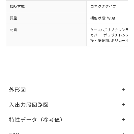
当社は貴社製品を、核兵器、ミサイ
但し、RoHS指令で産業用監視および制御機器に対する
DEHP(フタル酸ビス(2-エチルヘキシル)) : 1000ppm
ご相談ください。
接続方式
コネクタタイプ
適用除外項目は除く。
ル、化学兵器、生物兵器またはその他
－
在庫なし(最新の在庫状況につ
オムロン制御機器販売店や当社販売拠
フタル酸エステル類の４物質については閾値を超える意
武器並びにこれらの製造装置等に一切
いては、お客様のお取引先、ま
図的な使用がないことを確認しています。
点は「
販売ネットワーク
」をご確認
質量
梱包状態: 約3g
※2 環境保護使用期限
使用いたしません。
たはお客様担当のオムロン制御
ください。
当社は、貴社製品を第三者に販売する
機器販売店・当社販売員にご確
在庫状況および標準価格結果を当社の
材質
ケース: ポリブチレンテレフ
※2 対応予定月
「ｅ」：有害物質（10物質）のすべてが基
場合は、上記1、2および3の内容を当
認ください)
カバー: ポリブチレンテレフ
事前の承諾なく第三者に漏洩または開
準値以下であることを示します。
該第三者に通知します。また当社は、
投・受光部: ポリカーボネー
示しないようお願いします。
部品在庫の切り替え状況などにより、予定
「10」：通常の使用状況下において有害物
販売先および販売に係わる関係者が違
マイパーツ機能（部品リスト作成サー
空
受注生産機種、また在庫状況の
月が前後することがあります。
質が外部に漏えいし、環境に深刻な影響を
法に輸出するおそれがある場合は、取
ビス）をご利用いただくには、I-Web
白
情報を公開していない機種
及ぼさない年数を意味します。
り引きをいたしません。
メンバーズにご登録されている必要が
「－」：未確認です。当社販売部門へお問
あります。
い合わせください。
お客様が当ウェブサイト上で当社にご
※3 非含有証明書ダウンロード
登録された部品リストについて、当社
および当社の共同利用者が、当社の製
外形図
下記の非含有証明書をダウンロードするこ
品・サービスに関するお客様との取
とができます。
合意する
キャンセル
引・商談に必要な範囲で利用すること
情報更新：2024/07/25
入出力段回路図
をご了承ください。
EU RoHS指令（10物質）の非含有証明書
※当社の共同利用者とは、
"個人情報
51物質の非含有証明書（当社基準）
情報更新：2024/07/25
の共同利用に関して"
の「1.共同利
特性データ（参考値）
※本証明書は発行日時点で非含有を証明す
用者の範囲」に記載されている法人を
るもので、過去に遡って非含有を証明する
出力回路
指します。
情報更新：2024/07/25