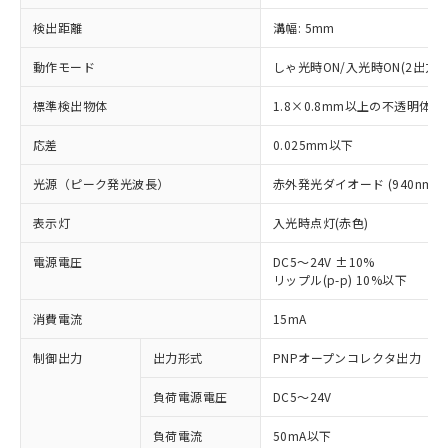
検出距離
溝幅: 5mm
動作モード
しゃ光時ON/入光時ON(2出力装
標準検出物体
1.8×0.8mm以上の不透明体
応差
0.025mm以下
光源（ピーク発光波長）
赤外発光ダイオード (940nm)
表示灯
入光時点灯(赤色)
電源電圧
DC5～24V ±10%
リップル(p-p) 10%以下
消費電流
15mA
※1 対応状況
制御出力
出力形式
PNPオープンコレクタ出力
対応済み：EU RoHS指令（10物質）の
負荷電源電圧
DC5～24V
非含有に対応した製品が提供可能な商品で
す。
負荷電流
50mA以下