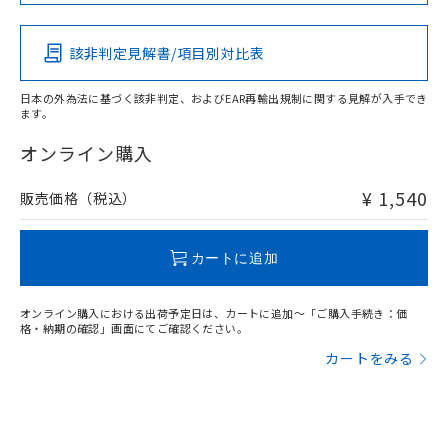
この製品の規格認証/適合状況ページへ
Pb
Hg
Cd
Cr(VI)
その他の認証はこちらのページからご検索ください
該非判定見解書/項目別対比表
X
O
O
O
日本の外為法に基づく該非判定、およびEAR再輸出規制に関する見解が入手でき
ます。
"対応済み"や非含有の記載がされた商品であっても、流通
在庫等で未対応品が混在する可能性があります。
オンライン購入
非含有品が必要な際は、弊社営業部門もしくは販売店へお
問い合わせください。
¥ 1,540
販売価格（税込）
この製品のRoHS/REACH対応状況ページへ
カートに追加
オンライン購入における出荷予定日は、カートに追加～「ご購入手続き：価
格・納期の確認」画面にてご確認ください。
カートをみる