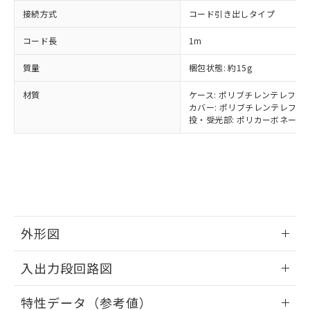
イソブチル) : 1000ppm、 BBP(フタル酸ブチルベンジ
△
一定数には満たないが在庫あり
いよう必要な手段を講じます。
ムロン制御機器販売店・当社販売員に
(DIBP) 1000ppm以下
ル) : 1000ppm、
接続方式
コード引き出しタイプ
当社は貴社製品を、核兵器、ミサイ
但し、RoHS指令で産業用監視および制御機器に対する
DEHP(フタル酸ビス(2-エチルヘキシル)) : 1000ppm
ご相談ください。
適用除外項目は除く。
ル、化学兵器、生物兵器またはその他
－
在庫なし(最新の在庫状況につ
オムロン制御機器販売店や当社販売拠
フタル酸エステル類の４物質については閾値を超える意
コード長
1m
武器並びにこれらの製造装置等に一切
いては、お客様のお取引先、ま
図的な使用がないことを確認しています。
点は「
販売ネットワーク
」をご確認
※2 環境保護使用期限
使用いたしません。
たはお客様担当のオムロン制御
ください。
質量
梱包状態: 約15g
当社は、貴社製品を第三者に販売する
機器販売店・当社販売員にご確
在庫状況および標準価格結果を当社の
※2 対応予定月
「ｅ」：有害物質（10物質）のすべてが基
場合は、上記1、2および3の内容を当
認ください)
材質
ケース: ポリブチレンテレフタレ
事前の承諾なく第三者に漏洩または開
準値以下であることを示します。
該第三者に通知します。また当社は、
カバー: ポリブチレンテレフタレ
示しないようお願いします。
部品在庫の切り替え状況などにより、予定
「10」：通常の使用状況下において有害物
投・受光部: ポリカーボネート(P
販売先および販売に係わる関係者が違
マイパーツ機能（部品リスト作成サー
空
受注生産機種、また在庫状況の
月が前後することがあります。
質が外部に漏えいし、環境に深刻な影響を
法に輸出するおそれがある場合は、取
ビス）をご利用いただくには、I-Web
白
情報を公開していない機種
及ぼさない年数を意味します。
り引きをいたしません。
メンバーズにご登録されている必要が
「－」：未確認です。当社販売部門へお問
あります。
い合わせください。
お客様が当ウェブサイト上で当社にご
※3 非含有証明書ダウンロード
登録された部品リストについて、当社
および当社の共同利用者が、当社の製
下記の非含有証明書をダウンロードするこ
品・サービスに関するお客様との取
外形図
とができます。
合意する
キャンセル
引・商談に必要な範囲で利用すること
をご了承ください。
情報更新：2025/09/04
EU RoHS指令（10物質）の非含有証明書
入出力段回路図
※当社の共同利用者とは、
"個人情報
51物質の非含有証明書（当社基準）
の共同利用に関して"
の「1.共同利
情報更新：2025/09/04
※本証明書は発行日時点で非含有を証明す
用者の範囲」に記載されている法人を
特性データ（参考値）
るもので、過去に遡って非含有を証明する