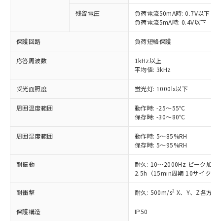
対応予定：EU RoHS指令（10物質）の非含
ご利用条件
残留電圧
負荷電流50mA時: 0.7V以下
有に対応した製品に切り替える予定のある
負荷電流5mA時: 0.4V以下
商品です。
対応予定なし：EU RoHS指令（10物質）の
保護回路
負荷短絡保護
以下の条件をお読みいただき、同意のうえ
非含有に非対応の商品で、対応品を出す予
ご利用ください。
定はありません。
応答周波数
1kHz以上
調査・確認中：EU RoHS指令（10物質）の
平均値: 3kHz
本サービスは、当社制御機器事業取扱
※1 中国RoHS○×表
非含有の対応状況を調査中または確認中の
商品の当社在庫状況および標準価格
商品です。
受光面照度
蛍光灯: 1000lx以下
(税抜)を提供させていただくもので
「○」：最大均質材料含有率が中国RoHSの
非該当品：ライセンス料など無形物で、有
す。
基準値以下であることを示します。
周囲温度範囲
害物質有無と関係のない商品です。
動作時: -25～55℃
当社制御機器事業取扱商品の中には、
「×」：最大均質材料含有率が中国RoHSの
保存時: -30～80℃
仕入先様の事情により、非含有部品として
本サービスの対象外となる商品もある
基準値を超えていることを示します。
いたものが、含有品と判明した場合などや
当社は、これら貴社製品のうち、外国
ことをご了承ください。
周囲湿度範囲
動作時: 5～85%RH
「－」：未確認です。当社販売部門へお問
むを得ず変更することがあります。
為替および外国貿易法に定める商品
在庫状況および標準価格照会結果は、
保存時: 5～95%RH
い合わせください。
（以下｢規制貨物等」という）を輸出
記載している更新日時点での社内デー
*EU RoHS指令（10物質）：
または国外への提供する場合は、日本
耐振動
耐久: 10～2000Hz ピーク加速度
記
タに基づき作成されるものであり、閲
説明
鉛(Pb) 1000ppm以下、 水銀(Hg) 1000ppm以下、 カド
*中国RoHS10物質の基準値 (GB/T26572)：
国政府の輸出許可(または役務取引許
2.5h（15min周期 10サイクル
号
覧された時点での実際の在庫および標
ミウム(Cd) 100ppm以下、
Pb(鉛) :1000ppm、 Hg(水銀) : 1000ppm、 Cd(カドミウ
可)を取得するなどの必要な手続きを
六価クロム(Cr(Ⅵ)) 1000ppm以下、ポリ臭化ビフェニル
ム) : 100ppm、
準価格とは異なる場合があることをご
類(PBB) 1000ppm以下、ポリ臭化ジフェニルエーテル類
Cr(Ⅵ)(六価クロム) : 1000ppm、 PBBs(ポリ臭化ビフェ
2
耐衝撃
耐久: 500m/s
X、Y、Z各方向 
とります。
了承ください。
(PBDE) 1000ppm以下、フタル酸ビス(2-エチルヘキシ
○
一定数以上の在庫あり
ニル類) : 1000ppm、 PBDEs(ポリ臭化ジフェニルエーテ
当社は規制貨物を破棄する場合は、完
ル) (DEHP)(別名：DOP) 1000ppm以下、フタル酸ブチ
正式な納期状況および標準価格はお客
ル類) : 1000ppm、
保護構造
IP50
ルベンジル（BBP） 1000ppm以下、フタル酸ジブチル
全に破砕するなど、違法に輸出されな
DBP(フタル酸ジブチル) : 1000ppm、 DIBP(フタル酸ジ
様のお取引先、またはお客様担当のオ
（DBP） 1000ppm以下、フタル酸ジイソブチル