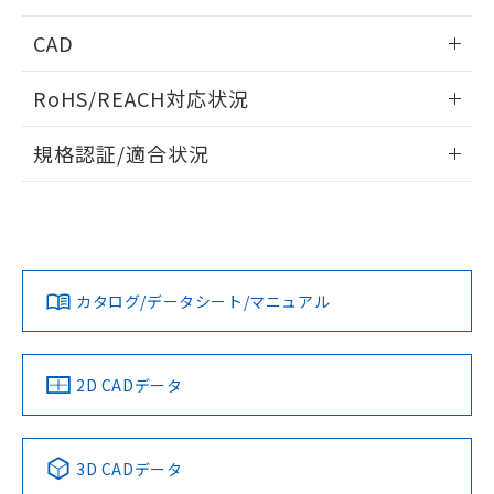
指します。
ものではありません。
出力回路
情報更新：2025/09/04
CAD
また、RoHS指令のフタル酸エステル類４
物質の対応では、対応完了までの期間は出
ログイン/会員登録いただくと、CADデータをダウンロー
荷製品に未対応品が混在することから備考
RoHS/REACH対応状況
ドすることができます。
欄に対応日を記載しておりました。
既に当社にて対応品への在庫切替を完了
情報更新：2026/7/29
規格認証/適合状況
していることから、特段のことがない限
り、2022年1月12日より割愛しておりま
ログイン/会員登録
EU RoHS
注意事項・凡例
UL認証
CSA認証
CEマーキング
す。
Yes
No
Yes
タイムチャート
対応状況
対応予定月
※1
※2
ダウンロードデータをご利用いただく前に、以下を必ずお読
みください。
カタログ/データシート/マニュアル
対応済み
ソフトウェアの使用条件
LR型式承認
DNV型式承認
BV型式承認
KR型式承
（イギリス
（ノルウェー
（フランス
（韓国
船舶規格）
船舶規格）
船舶規格）
船舶規格
中国 RoHS
注意事項・凡例
2D CADデータ
No
No
No
No
中国 RoHS表
※1 ※2
3D CADデータ