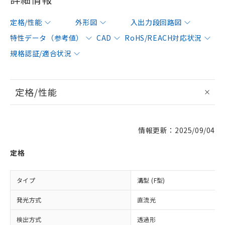
定格/性能
外形図
入出力段回路図
特性データ（参考値）
CAD
RoHS/REACH対応状況
規格認証/適合状況
定格/性能
情報更新：2025/09/04
定格
タイプ
溝型 (F型)
発光方式
直流光
検出方式
透過形