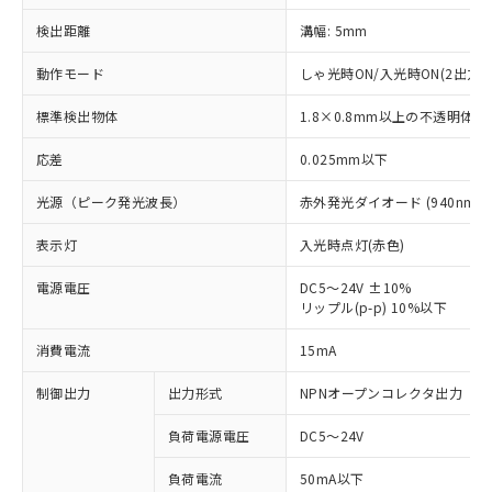
検出距離
溝幅: 5mm
動作モード
しゃ光時ON/入光時ON(2出力装
標準検出物体
1.8×0.8mm以上の不透明体
応差
0.025mm以下
光源（ピーク発光波長）
赤外発光ダイオード (940nm)
表示灯
入光時点灯(赤色)
電源電圧
DC5～24V ±10%
リップル(p-p) 10%以下
消費電流
15mA
※1 対応状況
制御出力
出力形式
NPNオープンコレクタ出力
対応済み：EU RoHS指令（10物質）の
負荷電源電圧
DC5～24V
非含有に対応した製品が提供可能な商品で
す。
負荷電流
50mA以下