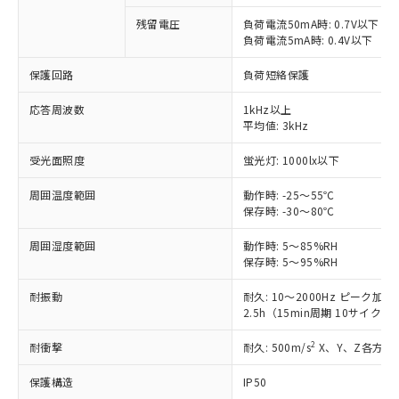
対応予定：EU RoHS指令（10物質）の非含
ご利用条件
残留電圧
負荷電流50mA時: 0.7V以下
有に対応した製品に切り替える予定のある
負荷電流5mA時: 0.4V以下
商品です。
対応予定なし：EU RoHS指令（10物質）の
保護回路
負荷短絡保護
以下の条件をお読みいただき、同意のうえ
非含有に非対応の商品で、対応品を出す予
ご利用ください。
定はありません。
応答周波数
1kHz以上
調査・確認中：EU RoHS指令（10物質）の
平均値: 3kHz
本サービスは、当社制御機器事業取扱
※1 中国RoHS○×表
非含有の対応状況を調査中または確認中の
商品の当社在庫状況および標準価格
商品です。
受光面照度
蛍光灯: 1000lx以下
(税抜)を提供させていただくもので
「○」：最大均質材料含有率が中国RoHSの
非該当品：ライセンス料など無形物で、有
す。
基準値以下であることを示します。
周囲温度範囲
害物質有無と関係のない商品です。
動作時: -25～55℃
当社制御機器事業取扱商品の中には、
「×」：最大均質材料含有率が中国RoHSの
保存時: -30～80℃
仕入先様の事情により、非含有部品として
本サービスの対象外となる商品もある
基準値を超えていることを示します。
いたものが、含有品と判明した場合などや
当社は、これら貴社製品のうち、外国
ことをご了承ください。
周囲湿度範囲
動作時: 5～85%RH
「－」：未確認です。当社販売部門へお問
むを得ず変更することがあります。
為替および外国貿易法に定める商品
在庫状況および標準価格照会結果は、
保存時: 5～95%RH
い合わせください。
（以下｢規制貨物等」という）を輸出
記載している更新日時点での社内デー
*EU RoHS指令（10物質）：
または国外への提供する場合は、日本
耐振動
耐久: 10～2000Hz ピーク加速度
記
タに基づき作成されるものであり、閲
説明
鉛(Pb) 1000ppm以下、 水銀(Hg) 1000ppm以下、 カド
*中国RoHS10物質の基準値 (GB/T26572)：
国政府の輸出許可(または役務取引許
2.5h（15min周期 10サイクル
号
覧された時点での実際の在庫および標
ミウム(Cd) 100ppm以下、
Pb(鉛) :1000ppm、 Hg(水銀) : 1000ppm、 Cd(カドミウ
可)を取得するなどの必要な手続きを
六価クロム(Cr(Ⅵ)) 1000ppm以下、ポリ臭化ビフェニル
ム) : 100ppm、
準価格とは異なる場合があることをご
類(PBB) 1000ppm以下、ポリ臭化ジフェニルエーテル類
Cr(Ⅵ)(六価クロム) : 1000ppm、 PBBs(ポリ臭化ビフェ
2
耐衝撃
耐久: 500m/s
X、Y、Z各方向 
とります。
了承ください。
(PBDE) 1000ppm以下、フタル酸ビス(2-エチルヘキシ
○
一定数以上の在庫あり
ニル類) : 1000ppm、 PBDEs(ポリ臭化ジフェニルエーテ
当社は規制貨物を破棄する場合は、完
ル) (DEHP)(別名：DOP) 1000ppm以下、フタル酸ブチ
正式な納期状況および標準価格はお客
ル類) : 1000ppm、
保護構造
IP50
ルベンジル（BBP） 1000ppm以下、フタル酸ジブチル
全に破砕するなど、違法に輸出されな
DBP(フタル酸ジブチル) : 1000ppm、 DIBP(フタル酸ジ
様のお取引先、またはお客様担当のオ
（DBP） 1000ppm以下、フタル酸ジイソブチル