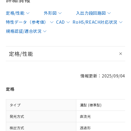
定格/性能
外形図
入出力段回路図
特性データ（参考値）
CAD
RoHS/REACH対応状況
規格認証/適合状況
定格/性能
情報更新：2025/09/04
定格
タイプ
溝型 (標準型)
発光方式
直流光
検出方式
透過形