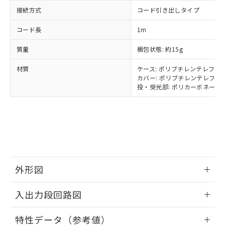
イソブチル) : 1000ppm、 BBP(フタル酸ブチルベンジ
△
一定数には満たないが在庫あり
いよう必要な手段を講じます。
ムロン制御機器販売店・当社販売員に
(DIBP) 1000ppm以下
ル) : 1000ppm、
接続方式
コード引き出しタイプ
当社は貴社製品を、核兵器、ミサイ
但し、RoHS指令で産業用監視および制御機器に対する
DEHP(フタル酸ビス(2-エチルヘキシル)) : 1000ppm
ご相談ください。
適用除外項目は除く。
ル、化学兵器、生物兵器またはその他
－
在庫なし(最新の在庫状況につ
オムロン制御機器販売店や当社販売拠
フタル酸エステル類の４物質については閾値を超える意
コード長
1m
武器並びにこれらの製造装置等に一切
いては、お客様のお取引先、ま
図的な使用がないことを確認しています。
点は「
販売ネットワーク
」をご確認
※2 環境保護使用期限
使用いたしません。
たはお客様担当のオムロン制御
ください。
質量
梱包状態: 約15g
当社は、貴社製品を第三者に販売する
機器販売店・当社販売員にご確
在庫状況および標準価格結果を当社の
※2 対応予定月
「ｅ」：有害物質（10物質）のすべてが基
場合は、上記1、2および3の内容を当
認ください)
材質
ケース: ポリブチレンテレフタレ
事前の承諾なく第三者に漏洩または開
準値以下であることを示します。
該第三者に通知します。また当社は、
カバー: ポリブチレンテレフタレ
示しないようお願いします。
部品在庫の切り替え状況などにより、予定
「10」：通常の使用状況下において有害物
投・受光部: ポリカーボネート(P
販売先および販売に係わる関係者が違
マイパーツ機能（部品リスト作成サー
空
受注生産機種、また在庫状況の
月が前後することがあります。
質が外部に漏えいし、環境に深刻な影響を
法に輸出するおそれがある場合は、取
ビス）をご利用いただくには、I-Web
白
情報を公開していない機種
及ぼさない年数を意味します。
り引きをいたしません。
メンバーズにご登録されている必要が
「－」：未確認です。当社販売部門へお問
あります。
い合わせください。
お客様が当ウェブサイト上で当社にご
※3 非含有証明書ダウンロード
登録された部品リストについて、当社
および当社の共同利用者が、当社の製
下記の非含有証明書をダウンロードするこ
品・サービスに関するお客様との取
外形図
とができます。
合意する
キャンセル
引・商談に必要な範囲で利用すること
をご了承ください。
情報更新：2025/09/04
EU RoHS指令（10物質）の非含有証明書
入出力段回路図
※当社の共同利用者とは、
"個人情報
51物質の非含有証明書（当社基準）
の共同利用に関して"
の「1.共同利
情報更新：2025/09/04
※本証明書は発行日時点で非含有を証明す
用者の範囲」に記載されている法人を
特性データ（参考値）
るもので、過去に遡って非含有を証明する