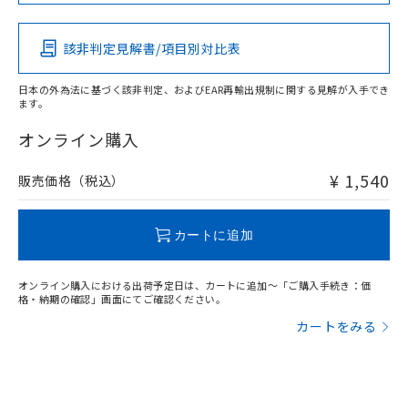
この製品の規格認証/適合状況ページへ
Pb
Hg
Cd
Cr(VI)
その他の認証はこちらのページからご検索ください
該非判定見解書/項目別対比表
O
O
O
O
日本の外為法に基づく該非判定、およびEAR再輸出規制に関する見解が入手でき
ます。
"対応済み"や非含有の記載がされた商品であっても、流通
在庫等で未対応品が混在する可能性があります。
オンライン購入
非含有品が必要な際は、弊社営業部門もしくは販売店へお
問い合わせください。
¥ 1,540
販売価格（税込）
この製品のRoHS/REACH対応状況ページへ
カートに追加
オンライン購入における出荷予定日は、カートに追加～「ご購入手続き：価
格・納期の確認」画面にてご確認ください。
カートをみる