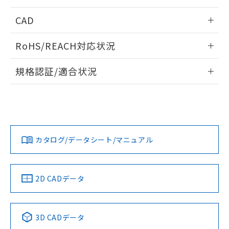
指します。
ものではありません。
出力回路
情報更新：2025/09/04
CAD
また、RoHS指令のフタル酸エステル類４
物質の対応では、対応完了までの期間は出
ログイン/会員登録いただくと、CADデータをダウンロー
荷製品に未対応品が混在することから備考
RoHS/REACH対応状況
ドすることができます。
欄に対応日を記載しておりました。
既に当社にて対応品への在庫切替を完了
情報更新：2026/7/29
規格認証/適合状況
していることから、特段のことがない限
り、2022年1月12日より割愛しておりま
ログイン/会員登録
EU RoHS
注意事項・凡例
UL認証
CSA認証
CEマーキング
す。
Yes
No
Yes
タイムチャート
対応状況
対応予定月
※1
※2
ダウンロードデータをご利用いただく前に、以下を必ずお読
みください。
カタログ/データシート/マニュアル
対応済み
ソフトウェアの使用条件
LR型式承認
DNV型式承認
BV型式承認
KR型式承
（イギリス
（ノルウェー
（フランス
（韓国
船舶規格）
船舶規格）
船舶規格）
船舶規格
中国 RoHS
注意事項・凡例
2D CADデータ
No
No
No
No
中国 RoHS表
※1 ※2
3D CADデータ