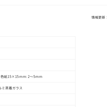
情報更新：2
色紙15×15mm: 2～5mm
アルミ蒸着ガラス