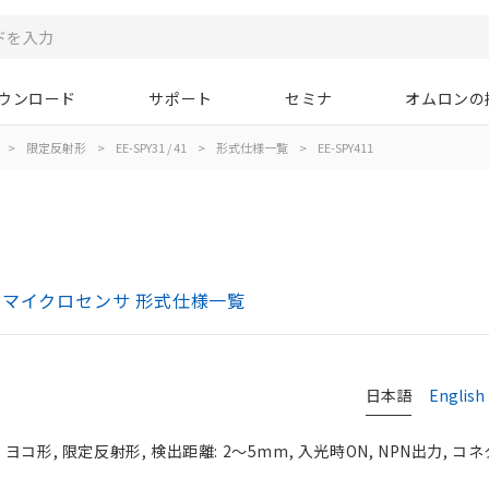
ウンロード
サポート
セミナ
オムロンの
>
限定反射形
>
EE-SPY31 / 41
>
形式仕様一覧
>
EE-SPY411
ォト・マイクロセンサ 形式仕様一覧
日本語
English
コ形, 限定反射形, 検出距離: 2～5mm, 入光時ON, NPN出力, コ