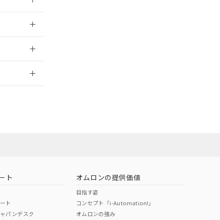
024/07/25
2026/7/29
ート
オムロンの提供価値
目指す姿
ポート
コンセプト「i-Automation!」
ジャパンデスク
オムロンの強み