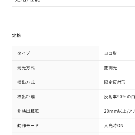
定格
タイプ
ヨコ形
発光方式
変調光
検出方式
限定反射形
検出距離
反射率90%の白
非検出距離
20mm以上/
動作モード
入光時ON