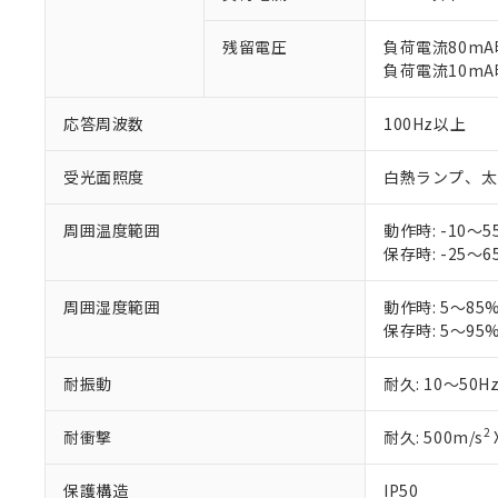
DEHP(フタル酸ビス(2-エ
正式な納期状
置等に一切使
当社販売員に
※2 対応予定月
△
一定数に
当社は、貴社
残留電圧
負荷電流80mA時
オムロン制御
また当社は、
※2 環境保護使
負荷電流10mA時
在庫状況およ
部品在庫の切り替
たしません。
－
在庫なし
す。
「ｅ」：有害物質
機器販売
応答周波数
100Hz以上
マイパーツ機
「10」：通常の
ている必要が
味します。
空
受注生産
お客様が当ウ
受光面照度
※3 非含有証明
白熱ランプ、太陽光
「－」：未確認で
白
が、当社の製
さい。
下記の非含有証明
周囲温度範囲
動作時: -10～5
※当社の共同
保存時: -25～6
いる法人を指
EU RoHS指令（
51物質の非含有証
周囲湿度範囲
動作時: 5～85
※本証明書は発行
保存時: 5～95
また、RoHS指
混在することから
耐振動
耐久: 10～50H
既に当社にて対応
り割愛しておりま
2
耐衝撃
耐久: 500m/s
保護構造
IP50