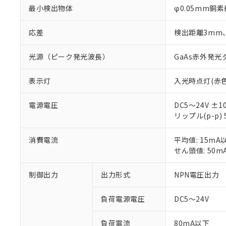
最小検出物体
φ0.05mm銅素
応差
検出距離3mm、
光源（ピーク発光波長）
GaAs赤外発光ダ
※1 対応状況
表示灯
入光時点灯(赤色
対応済み：EU
対応予定：EU R
対応予定なし：EU
電源電圧
DC5～24V ±1
調査・確認中：EU
リップル(p-p)
ご利用条件
非該当品：ライセ
※1 中国RoHS
仕入先様の事情に
消費電流
平均値: 15mA
があります。
以下の条件をお読
せん頭値: 50m
「○」：最大均質
「×」：最大均質
本サービスは
当社は、これ
*EU RoHS指令（10物
制御出力
出力形式
NPN電圧出力
「－」：未確認で
鉛(Pb) 1000ppm以下、
くものです。
う）を輸出ま
記
説明
六価クロム(Cr(Ⅵ)) 1
当社制御機器
などの必要な
フタル酸ビス(2-エチルヘ
号
*中国RoHS10物質の基準値 
負荷電源電圧
DC5～24V
ル（DBP） 1000ppm
在庫状況およ
当社は規制貨
Pb(鉛) :1000ppm、 Hg
但し、RoHS指令で産
のであり、閲
ます。
Cr(Ⅵ)(六価クロム) : 
フタル酸エステル類の４
○
一定数以
DBP(フタル酸ジブチル) :
い。
当社は貴社製
負荷電流
80mA以下