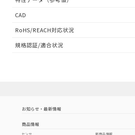
出力回路
CAD
ログイン/会員登録いただくと、CADデータをダウンロ
RoHS/REACH対応状況
規格認証/適合状況
タイムチャート
EU RoHS
注意事項・凡例
UL認証
CSA認証
CEマーキング
ダウンロードデータをご利用いただく前に、以下を必ずお読
端子配置
Yes
No
Yes
対応状況
対応予定月
※1
※2
ソフトウェアの使用条件
対応済み
LR型式承認
DNV型式承認
BV型式承認
KR
（イギリス
（ノルウェー
（フランス
（
お知らせ・最新情報
中国 RoHS
注意事項・凡例
船舶規格）
船舶規格）
船舶規格）
船
商品情報
No
No
No
No
中国 RoHS表
※1 ※2
センサ
新商品情報