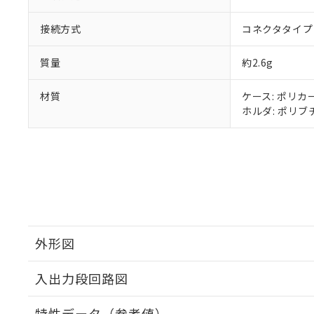
接続方式
コネクタタイプ 
質量
約2.6g
材質
ケース: ポリカ
ホルダ: ポリブ
外形図
入出力段回路図
特性データ（参考値）