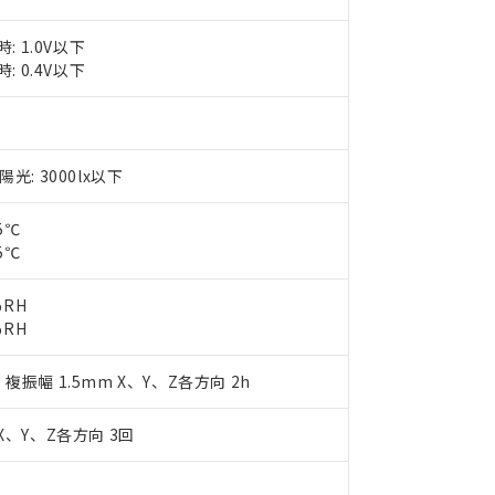
チルヘキシル)) : 1000ppm
況および標準価格はお客様のお取引先、またはお客様担当のオムロ
用いたしません。
ご相談ください。
は満たないが在庫あり
製品を第三者に販売する場合は、上記1、2および3の内容を当該第
: 1.0V以下
機器販売店や当社販売拠点は「
販売ネットワーク
」をご確認くだ
販売先および販売に係わる関係者が違法に輸出するおそれがある場
用期限
: 0.4V以下
び標準価格結果を当社の事前の承諾なく第三者に漏洩または開示し
え状況などにより、予定月が前後することがあります。
(最新の在庫状況については、お客様のお取引先、またはお客様担当
（10物質）のすべてが基準値以下であることを示します。
店・当社販売員にご確認ください)
能（部品リスト作成サービス）をご利用いただくには、I-Webメン
使用状況下において有害物質が外部に漏えいし、環境に深刻な影響を
あります。
機種、また在庫状況の情報を公開していない機種
ェブサイト上で当社にご登録された部品リストについて、当社およ
書ダウンロード
: 3000lx以下
す。当社販売部門へお問い合わせください。
品・サービスに関するお客様との取引・商談に必要な範囲で利用す
合意する
キャンセル
書をダウンロードすることができます。
5℃
利用者とは、
"個人情報の共同利用に関して"
の「1.共同利用者の
5℃
します。
10物質）の非含有証明書
明書（当社基準）
%RH
日時点で非含有を証明するもので、過去に遡って非含有を証明するも
%RH
令のフタル酸エステル類４物質の対応では、対応完了までの期間は出
備考欄に対応日を記載しておりました。
z 複振幅 1.5mm X、Y、Z各方向 2h
品への在庫切替を完了していることから、特段のことがない限り、20
す。
X、Y、Z各方向 3回