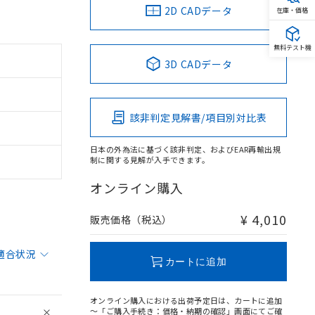
2D CADデータ
在庫・価格
無料テスト機
3D CADデータ
該非判定見解書/項目別対比表
日本の外為法に基づく該非判定、およびEAR再輸出規
制に関する見解が入手できます。
オンライン購入
¥ 4,010
販売価格（税込）
適合状況
カートに追加
オンライン購入における出荷予定日は、カートに追加
～「ご購入手続き：価格・納期の確認」画面にてご確