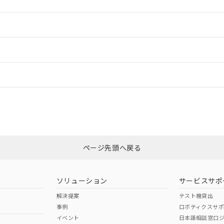
情報更新：2
ードすることができます。
情報更新：
ログイン/会員登録
CCC認証
電波法
みください。
N/A
N/A
非含有証明書
※3
ページ先頭へ戻る
ダウンロードはこちら
型式承認
NK型式承認
ABS型式承認
韓国
（日本
（アメリカ
ソリューション
サービスサポ
舶規格）
船舶規格）
船舶規格）
解決提案
テスト機貸出
事例
ロボティクスサ
No
No
イベント
日本語相談窓口