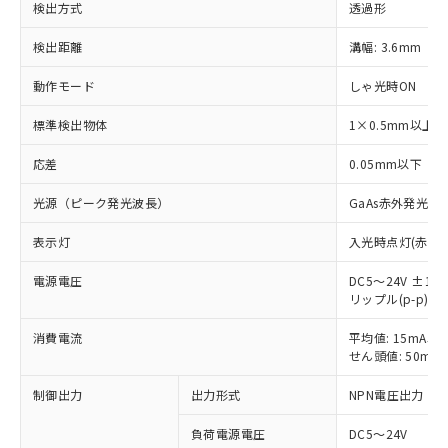
検出方式
透過形
検出距離
溝幅: 3.6mm
動作モード
しゃ光時ON
標準検出物体
1×0.5mm以上
応差
0.05mm以下
光源（ピーク発光波長）
GaAs赤外発光ダ
表示灯
入光時点灯(赤色)
電源電圧
DC5～24V ±10
リップル(p-p) 
※1 対応状況
消費電流
平均値: 15mA以
対応済み：EU RoHS指令（10物質）の
せん頭値: 50mA
非含有に対応した製品が提供可能な商品で
す。
制御出力
出力形式
NPN電圧出力
対応予定：EU RoHS指令（10物質）の非含
ご利用条件
有に対応した製品に切り替える予定のある
負荷電源電圧
DC5～24V