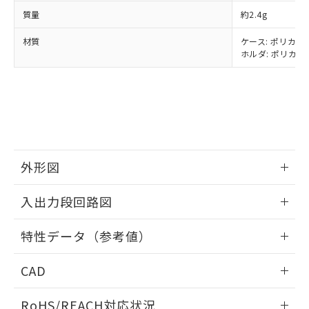
ル、化学兵器、生物兵器またはその他
－
在庫なし(最新の在庫状況につ
オムロン制御機器販売店や当社販売拠
フタル酸エステル類の４物質については閾値を超える意
質量
約2.4g
武器並びにこれらの製造装置等に一切
いては、お客様のお取引先、ま
図的な使用がないことを確認しています。
点は「
販売ネットワーク
」をご確認
※2 環境保護使用期限
使用いたしません。
たはお客様担当のオムロン制御
ください。
材質
ケース: ポリカーボ
当社は、貴社製品を第三者に販売する
機器販売店・当社販売員にご確
在庫状況および標準価格結果を当社の
ホルダ: ポリカー
※2 対応予定月
「ｅ」：有害物質（10物質）のすべてが基
場合は、上記1、2および3の内容を当
認ください)
事前の承諾なく第三者に漏洩または開
準値以下であることを示します。
該第三者に通知します。また当社は、
示しないようお願いします。
部品在庫の切り替え状況などにより、予定
「10」：通常の使用状況下において有害物
販売先および販売に係わる関係者が違
マイパーツ機能（部品リスト作成サー
空
受注生産機種、また在庫状況の
月が前後することがあります。
質が外部に漏えいし、環境に深刻な影響を
法に輸出するおそれがある場合は、取
ビス）をご利用いただくには、I-Web
白
情報を公開していない機種
及ぼさない年数を意味します。
り引きをいたしません。
メンバーズにご登録されている必要が
「－」：未確認です。当社販売部門へお問
あります。
い合わせください。
お客様が当ウェブサイト上で当社にご
※3 非含有証明書ダウンロード
登録された部品リストについて、当社
外形図
および当社の共同利用者が、当社の製
下記の非含有証明書をダウンロードするこ
情報更新：2024/07/25
品・サービスに関するお客様との取
入出力段回路図
とができます。
合意する
キャンセル
引・商談に必要な範囲で利用すること
をご了承ください。
情報更新：2024/07/25
EU RoHS指令（10物質）の非含有証明書
特性データ（参考値）
※当社の共同利用者とは、
"個人情報
51物質の非含有証明書（当社基準）
の共同利用に関して"
の「1.共同利
出力回路
※本証明書は発行日時点で非含有を証明す
情報更新：2024/07/25
用者の範囲」に記載されている法人を
CAD
るもので、過去に遡って非含有を証明する
指します。
ものではありません。
ログイン/会員登録いただくと、CADデータをダウンロー
RoHS/REACH対応状況
また、RoHS指令のフタル酸エステル類４