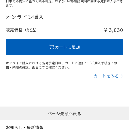
日本の外為法に基づく該非判定、およびEAR再輸出規制に関する見解が入手でき
ます。
"対応済み"や非含有の記載がされた商品であっても、流通
在庫等で未対応品が混在する可能性があります。
オンライン購入
非含有品が必要な際は、弊社営業部門もしくは販売店へお
問い合わせください。
¥ 3,630
販売価格（税込）
この製品のRoHS/REACH対応状況ページへ
カートに追加
オンライン購入における出荷予定日は、カートに追加～「ご購入手続き：価
格・納期の確認」画面にてご確認ください。
カートをみる
ページ先頭へ戻る
お知らせ・最新情報