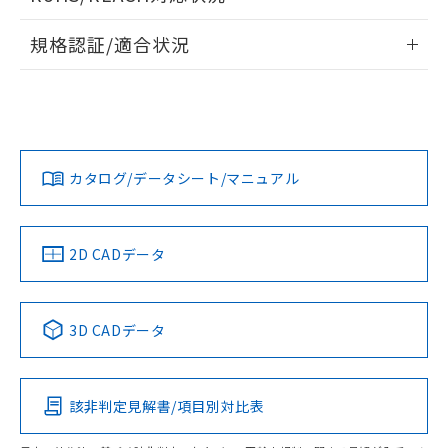
ドすることができます。
物質の対応では、対応完了までの期間は出
情報更新：2026/7/29
荷製品に未対応品が混在することから備考
規格認証/適合状況
欄に対応日を記載しておりました。
端子配置
タイムチャート
ログイン/会員登録
EU RoHS
注意事項・凡例
既に当社にて対応品への在庫切替を完了
UL認証
CSA認証
CEマーキング
していることから、特段のことがない限
り、2022年1月12日より割愛しておりま
Yes
No
Yes
す。
対応状況
対応予定月
※1
※2
ダウンロードデータをご利用いただく前に、以下を必ずお読
みください。
カタログ/データシート/マニュアル
対応済み
ソフトウェアの使用条件
LR型式承認
DNV型式承認
BV型式承認
KR型式承
（イギリス
（ノルウェー
（フランス
（韓国
船舶規格）
船舶規格）
船舶規格）
船舶規格
中国 RoHS
注意事項・凡例
2D CADデータ
No
No
No
No
中国 RoHS表
※1 ※2
3D CADデータ
この製品の規格認証/適合状況ページへ
Pb
Hg
Cd
Cr(VI)
その他の認証はこちらのページからご検索ください
該非判定見解書/項目別対比表
X
O
O
O