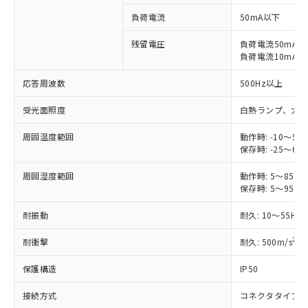
商品です。
対応予定なし：EU RoHS指令（10物質）の
負荷電流
50mA以下
以下の条件をお読みいただき、同意のうえ
非含有に非対応の商品で、対応品を出す予
ご利用ください。
残留電圧
負荷電流50mA時: 
定はありません。
負荷電流10mA時: 
調査・確認中：EU RoHS指令（10物質）の
本サービスは、当社制御機器事業取扱
※1 中国RoHS○×表
非含有の対応状況を調査中または確認中の
商品の当社在庫状況および標準価格
応答周波数
500Hz以上
商品です。
(税抜)を提供させていただくもので
「○」：最大均質材料含有率が中国RoHSの
非該当品：ライセンス料など無形物で、有
受光面照度
白熱ランプ、太陽光:
す。
基準値以下であることを示します。
害物質有無と関係のない商品です。
当社制御機器事業取扱商品の中には、
「×」：最大均質材料含有率が中国RoHSの
仕入先様の事情により、非含有部品として
周囲温度範囲
動作時: -10～55
本サービスの対象外となる商品もある
基準値を超えていることを示します。
いたものが、含有品と判明した場合などや
保存時: -25～65
当社は、これら貴社製品のうち、外国
ことをご了承ください。
「－」：未確認です。当社販売部門へお問
むを得ず変更することがあります。
為替および外国貿易法に定める商品
在庫状況および標準価格照会結果は、
い合わせください。
周囲湿度範囲
動作時: 5～85%R
（以下｢規制貨物等」という）を輸出
記載している更新日時点での社内デー
保存時: 5～95%R
*EU RoHS指令（10物質）：
または国外への提供する場合は、日本
記
タに基づき作成されるものであり、閲
説明
鉛(Pb) 1000ppm以下、 水銀(Hg) 1000ppm以下、 カド
*中国RoHS10物質の基準値 (GB/T26572)：
国政府の輸出許可(または役務取引許
号
覧された時点での実際の在庫および標
ミウム(Cd) 100ppm以下、
Pb(鉛) :1000ppm、 Hg(水銀) : 1000ppm、 Cd(カドミウ
耐振動
耐久: 10～55Hz
可)を取得するなどの必要な手続きを
六価クロム(Cr(Ⅵ)) 1000ppm以下、ポリ臭化ビフェニル
ム) : 100ppm、
準価格とは異なる場合があることをご
類(PBB) 1000ppm以下、ポリ臭化ジフェニルエーテル類
Cr(Ⅵ)(六価クロム) : 1000ppm、 PBBs(ポリ臭化ビフェ
とります。
了承ください。
2
耐衝撃
耐久: 500m/s
X
(PBDE) 1000ppm以下、フタル酸ビス(2-エチルヘキシ
○
一定数以上の在庫あり
ニル類) : 1000ppm、 PBDEs(ポリ臭化ジフェニルエーテ
当社は規制貨物を破棄する場合は、完
ル) (DEHP)(別名：DOP) 1000ppm以下、フタル酸ブチ
正式な納期状況および標準価格はお客
ル類) : 1000ppm、
ルベンジル（BBP） 1000ppm以下、フタル酸ジブチル
全に破砕するなど、違法に輸出されな
DBP(フタル酸ジブチル) : 1000ppm、 DIBP(フタル酸ジ
保護構造
IP50
様のお取引先、またはお客様担当のオ
（DBP） 1000ppm以下、フタル酸ジイソブチル
イソブチル) : 1000ppm、 BBP(フタル酸ブチルベンジ
△
一定数には満たないが在庫あり
いよう必要な手段を講じます。
ムロン制御機器販売店・当社販売員に
(DIBP) 1000ppm以下
ル) : 1000ppm、
当社は貴社製品を、核兵器、ミサイ
但し、RoHS指令で産業用監視および制御機器に対する
接続方式
コネクタタイプ
DEHP(フタル酸ビス(2-エチルヘキシル)) : 1000ppm
ご相談ください。
適用除外項目は除く。