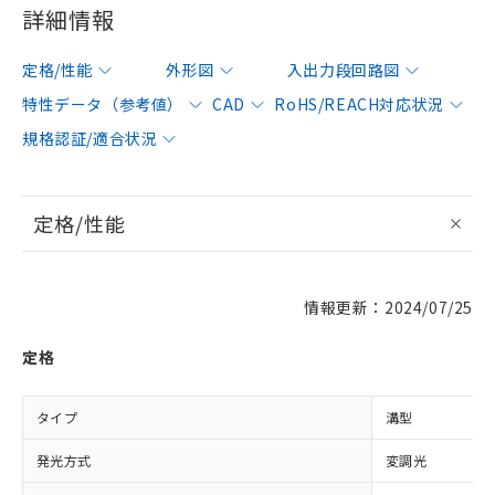
詳細情報
定格/性能
外形図
入出力段回路図
特性データ（参考値）
CAD
RoHS/REACH対応状況
規格認証/適合状況
定格/性能
情報更新：2024/07/25
定格
タイプ
溝型
発光方式
変調光