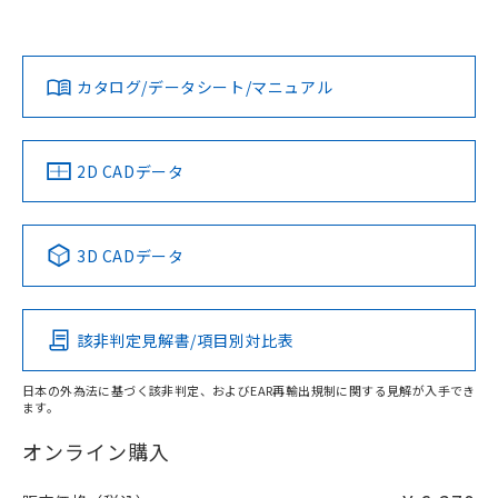
欄に対応日を記載しておりました。
タイムチャート
既に当社にて対応品への在庫切替を完了
Yes
No
Yes
対応状況
対応予定月
※1
※2
していることから、特段のことがない限
ダウンロードデータをご利用いただく前に、以下を必ずお読
り、2022年1月12日より割愛しておりま
みください。
カタログ/データシート/マニュアル
対応済み
す。
ソフトウェアの使用条件
LR型式承認
DNV型式承認
BV型式承認
KR型式承
（イギリス
（ノルウェー
（フランス
（韓国
船舶規格）
船舶規格）
船舶規格）
船舶規格
中国 RoHS
注意事項・凡例
2D CADデータ
No
No
No
No
中国 RoHS表
※1 ※2
3D CADデータ
この製品の規格認証/適合状況ページへ
Pb
Hg
Cd
Cr(VI)
その他の認証はこちらのページからご検索ください
該非判定見解書/項目別対比表
O
O
O
O
日本の外為法に基づく該非判定、およびEAR再輸出規制に関する見解が入手でき
ます。
"対応済み"や非含有の記載がされた商品であっても、流通
在庫等で未対応品が混在する可能性があります。
オンライン購入
非含有品が必要な際は、弊社営業部門もしくは販売店へお
問い合わせください。