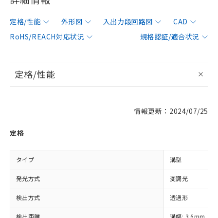
定格/性能
外形図
入出力段回路図
CAD
RoHS/REACH対応状況
規格認証/適合状況
定格/性能
情報更新：2024/07/25
定格
タイプ
溝型
発光方式
変調光
検出方式
透過形
検出距離
溝幅: 3.6mm