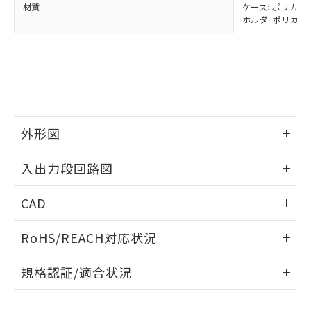
材質
ケース: ポリカーボ
当社は、貴社製品を第三者に販売する
機器販売店・当社販売員にご確
在庫状況および標準価格結果を当社の
ホルダ: ポリカー
※2 対応予定月
「ｅ」：有害物質（10物質）のすべてが基
場合は、上記1、2および3の内容を当
認ください)
事前の承諾なく第三者に漏洩または開
準値以下であることを示します。
該第三者に通知します。また当社は、
示しないようお願いします。
部品在庫の切り替え状況などにより、予定
「10」：通常の使用状況下において有害物
販売先および販売に係わる関係者が違
マイパーツ機能（部品リスト作成サー
空
受注生産機種、また在庫状況の
月が前後することがあります。
質が外部に漏えいし、環境に深刻な影響を
法に輸出するおそれがある場合は、取
ビス）をご利用いただくには、I-Web
白
情報を公開していない機種
及ぼさない年数を意味します。
り引きをいたしません。
メンバーズにご登録されている必要が
「－」：未確認です。当社販売部門へお問
あります。
い合わせください。
お客様が当ウェブサイト上で当社にご
※3 非含有証明書ダウンロード
登録された部品リストについて、当社
外形図
および当社の共同利用者が、当社の製
下記の非含有証明書をダウンロードするこ
情報更新：2024/07/25
品・サービスに関するお客様との取
入出力段回路図
とができます。
合意する
キャンセル
引・商談に必要な範囲で利用すること
をご了承ください。
情報更新：2024/07/25
EU RoHS指令（10物質）の非含有証明書
CAD
※当社の共同利用者とは、
"個人情報
51物質の非含有証明書（当社基準）
の共同利用に関して"
の「1.共同利
出力回路
※本証明書は発行日時点で非含有を証明す
ログイン/会員登録いただくと、CADデータをダウンロー
用者の範囲」に記載されている法人を
RoHS/REACH対応状況
るもので、過去に遡って非含有を証明する
ドすることができます。
指します。
ものではありません。
情報更新：2026/7/29
規格認証/適合状況
また、RoHS指令のフタル酸エステル類４
物質の対応では、対応完了までの期間は出
ログイン/会員登録
EU RoHS
注意事項・凡例
荷製品に未対応品が混在することから備考
UL認証
CSA認証
CEマーキング