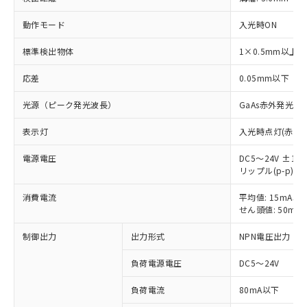
動作モード
入光時ON
標準検出物体
1×0.5mm以上
応差
0.05mm以下
光源（ピーク発光波長）
GaAs赤外発光ダ
表示灯
入光時点灯(赤色)
電源電圧
DC5～24V ±10
リップル(p-p) 
※1 対応状況
消費電流
平均値: 15mA以
対応済み：EU RoHS指令（10物質）の
せん頭値: 50mA
非含有に対応した製品が提供可能な商品で
す。
制御出力
出力形式
NPN電圧出力
対応予定：EU RoHS指令（10物質）の非含
ご利用条件
有に対応した製品に切り替える予定のある
負荷電源電圧
DC5～24V
商品です。
対応予定なし：EU RoHS指令（10物質）の
負荷電流
80mA以下
以下の条件をお読みいただき、同意のうえ
非含有に非対応の商品で、対応品を出す予