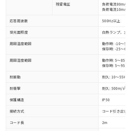
ご利用ください。
残留電圧
負荷電流80mA時: 
定はありません。
負荷電流10mA時: 
調査・確認中：EU RoHS指令（10物質）の
本サービスは、当社制御機器事業取扱
※1 中国RoHS○×表
非含有の対応状況を調査中または確認中の
商品の当社在庫状況および標準価格
応答周波数
500Hz以上
商品です。
(税抜)を提供させていただくもので
「○」：最大均質材料含有率が中国RoHSの
非該当品：ライセンス料など無形物で、有
受光面照度
白熱ランプ、太陽光:
す。
基準値以下であることを示します。
害物質有無と関係のない商品です。
当社制御機器事業取扱商品の中には、
「×」：最大均質材料含有率が中国RoHSの
仕入先様の事情により、非含有部品として
周囲温度範囲
動作時: -10～55
本サービスの対象外となる商品もある
基準値を超えていることを示します。
いたものが、含有品と判明した場合などや
保存時: -25～65
当社は、これら貴社製品のうち、外国
ことをご了承ください。
「－」：未確認です。当社販売部門へお問
むを得ず変更することがあります。
為替および外国貿易法に定める商品
在庫状況および標準価格照会結果は、
い合わせください。
周囲湿度範囲
動作時: 5～85%R
（以下｢規制貨物等」という）を輸出
記載している更新日時点での社内デー
保存時: 5～95%R
*EU RoHS指令（10物質）：
または国外への提供する場合は、日本
記
タに基づき作成されるものであり、閲
説明
鉛(Pb) 1000ppm以下、 水銀(Hg) 1000ppm以下、 カド
*中国RoHS10物質の基準値 (GB/T26572)：
国政府の輸出許可(または役務取引許
号
覧された時点での実際の在庫および標
ミウム(Cd) 100ppm以下、
Pb(鉛) :1000ppm、 Hg(水銀) : 1000ppm、 Cd(カドミウ
耐振動
耐久: 10～55Hz
可)を取得するなどの必要な手続きを
六価クロム(Cr(Ⅵ)) 1000ppm以下、ポリ臭化ビフェニル
ム) : 100ppm、
準価格とは異なる場合があることをご
類(PBB) 1000ppm以下、ポリ臭化ジフェニルエーテル類
Cr(Ⅵ)(六価クロム) : 1000ppm、 PBBs(ポリ臭化ビフェ
とります。
了承ください。
2
耐衝撃
耐久: 500m/s
X
(PBDE) 1000ppm以下、フタル酸ビス(2-エチルヘキシ
○
一定数以上の在庫あり
ニル類) : 1000ppm、 PBDEs(ポリ臭化ジフェニルエーテ
当社は規制貨物を破棄する場合は、完
ル) (DEHP)(別名：DOP) 1000ppm以下、フタル酸ブチ
正式な納期状況および標準価格はお客
ル類) : 1000ppm、
ルベンジル（BBP） 1000ppm以下、フタル酸ジブチル
全に破砕するなど、違法に輸出されな
DBP(フタル酸ジブチル) : 1000ppm、 DIBP(フタル酸ジ
保護構造
IP50
様のお取引先、またはお客様担当のオ
（DBP） 1000ppm以下、フタル酸ジイソブチル
イソブチル) : 1000ppm、 BBP(フタル酸ブチルベンジ
△
一定数には満たないが在庫あり
いよう必要な手段を講じます。
ムロン制御機器販売店・当社販売員に
(DIBP) 1000ppm以下
ル) : 1000ppm、
当社は貴社製品を、核兵器、ミサイ
但し、RoHS指令で産業用監視および制御機器に対する
接続方式
コード引き出し
DEHP(フタル酸ビス(2-エチルヘキシル)) : 1000ppm
ご相談ください。
適用除外項目は除く。
ル、化学兵器、生物兵器またはその他
－
在庫なし(最新の在庫状況につ
オムロン制御機器販売店や当社販売拠
フタル酸エステル類の４物質については閾値を超える意
コード長
2m
武器並びにこれらの製造装置等に一切
いては、お客様のお取引先、ま
図的な使用がないことを確認しています。
点は「
販売ネットワーク
」をご確認
※2 環境保護使用期限
使用いたしません。
たはお客様担当のオムロン制御
ください。