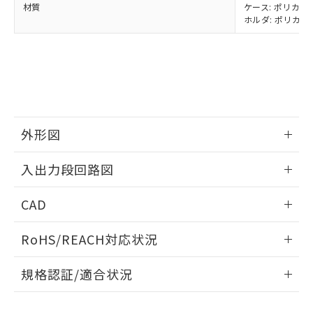
材質
ケース: ポリカーボ
当社は、貴社製品を第三者に販売する
機器販売店・当社販売員にご確
在庫状況および標準価格結果を当社の
ホルダ: ポリカー
※2 対応予定月
「ｅ」：有害物質（10物質）のすべてが基
場合は、上記1、2および3の内容を当
認ください)
事前の承諾なく第三者に漏洩または開
準値以下であることを示します。
該第三者に通知します。また当社は、
示しないようお願いします。
部品在庫の切り替え状況などにより、予定
「10」：通常の使用状況下において有害物
販売先および販売に係わる関係者が違
マイパーツ機能（部品リスト作成サー
空
受注生産機種、また在庫状況の
月が前後することがあります。
質が外部に漏えいし、環境に深刻な影響を
法に輸出するおそれがある場合は、取
ビス）をご利用いただくには、I-Web
白
情報を公開していない機種
及ぼさない年数を意味します。
り引きをいたしません。
メンバーズにご登録されている必要が
「－」：未確認です。当社販売部門へお問
あります。
い合わせください。
お客様が当ウェブサイト上で当社にご
※3 非含有証明書ダウンロード
登録された部品リストについて、当社
外形図
および当社の共同利用者が、当社の製
下記の非含有証明書をダウンロードするこ
情報更新：2024/07/25
品・サービスに関するお客様との取
入出力段回路図
とができます。
合意する
キャンセル
引・商談に必要な範囲で利用すること
をご了承ください。
情報更新：2024/07/25
EU RoHS指令（10物質）の非含有証明書
CAD
※当社の共同利用者とは、
"個人情報
51物質の非含有証明書（当社基準）
の共同利用に関して"
の「1.共同利
出力回路
※本証明書は発行日時点で非含有を証明す
ログイン/会員登録いただくと、CADデータをダウンロー
用者の範囲」に記載されている法人を
RoHS/REACH対応状況
るもので、過去に遡って非含有を証明する
ドすることができます。
指します。
ものではありません。
情報更新：2026/7/29
規格認証/適合状況
また、RoHS指令のフタル酸エステル類４
物質の対応では、対応完了までの期間は出
ログイン/会員登録
EU RoHS
注意事項・凡例
荷製品に未対応品が混在することから備考
UL認証
CSA認証
CEマーキング