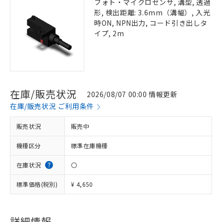
フォト・マイクロセンサ, 溝型, 透過
形, 検出距離: 3.6mm（溝幅）, 入光
時ON, NPN出力, コード引き出しタ
イプ, 2m
在庫/販売状況
2026/08/07 00:00 情報更新
在庫/販売状況 ご利用条件
販売状況
販売中
機種区分
標準在庫機種
在庫状況
〇
標準価格(税別)
¥ 4,650
詳細情報