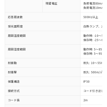
ご利用ください。
残留電圧
負荷電流80mA時: 
定はありません。
負荷電流10mA時: 
調査・確認中：EU RoHS指令（10物質）の
本サービスは、当社制御機器事業取扱
※1 中国RoHS○×表
非含有の対応状況を調査中または確認中の
商品の当社在庫状況および標準価格
応答周波数
500Hz以上
商品です。
(税抜)を提供させていただくもので
「○」：最大均質材料含有率が中国RoHSの
非該当品：ライセンス料など無形物で、有
受光面照度
白熱ランプ、太陽光:
す。
基準値以下であることを示します。
害物質有無と関係のない商品です。
当社制御機器事業取扱商品の中には、
「×」：最大均質材料含有率が中国RoHSの
仕入先様の事情により、非含有部品として
周囲温度範囲
動作時: -10～55
本サービスの対象外となる商品もある
基準値を超えていることを示します。
いたものが、含有品と判明した場合などや
保存時: -25～65
当社は、これら貴社製品のうち、外国
ことをご了承ください。
「－」：未確認です。当社販売部門へお問
むを得ず変更することがあります。
為替および外国貿易法に定める商品
在庫状況および標準価格照会結果は、
い合わせください。
周囲湿度範囲
動作時: 5～85%R
（以下｢規制貨物等」という）を輸出
記載している更新日時点での社内デー
保存時: 5～95%R
*EU RoHS指令（10物質）：
または国外への提供する場合は、日本
記
タに基づき作成されるものであり、閲
説明
鉛(Pb) 1000ppm以下、 水銀(Hg) 1000ppm以下、 カド
*中国RoHS10物質の基準値 (GB/T26572)：
国政府の輸出許可(または役務取引許
号
覧された時点での実際の在庫および標
ミウム(Cd) 100ppm以下、
Pb(鉛) :1000ppm、 Hg(水銀) : 1000ppm、 Cd(カドミウ
耐振動
耐久: 10～55Hz
可)を取得するなどの必要な手続きを
六価クロム(Cr(Ⅵ)) 1000ppm以下、ポリ臭化ビフェニル
ム) : 100ppm、
準価格とは異なる場合があることをご
類(PBB) 1000ppm以下、ポリ臭化ジフェニルエーテル類
Cr(Ⅵ)(六価クロム) : 1000ppm、 PBBs(ポリ臭化ビフェ
とります。
了承ください。
2
耐衝撃
耐久: 500m/s
X
(PBDE) 1000ppm以下、フタル酸ビス(2-エチルヘキシ
○
一定数以上の在庫あり
ニル類) : 1000ppm、 PBDEs(ポリ臭化ジフェニルエーテ
当社は規制貨物を破棄する場合は、完
ル) (DEHP)(別名：DOP) 1000ppm以下、フタル酸ブチ
正式な納期状況および標準価格はお客
ル類) : 1000ppm、
ルベンジル（BBP） 1000ppm以下、フタル酸ジブチル
全に破砕するなど、違法に輸出されな
DBP(フタル酸ジブチル) : 1000ppm、 DIBP(フタル酸ジ
保護構造
IP50
様のお取引先、またはお客様担当のオ
（DBP） 1000ppm以下、フタル酸ジイソブチル
イソブチル) : 1000ppm、 BBP(フタル酸ブチルベンジ
△
一定数には満たないが在庫あり
いよう必要な手段を講じます。
ムロン制御機器販売店・当社販売員に
(DIBP) 1000ppm以下
ル) : 1000ppm、
当社は貴社製品を、核兵器、ミサイ
但し、RoHS指令で産業用監視および制御機器に対する
接続方式
コード引き出し
DEHP(フタル酸ビス(2-エチルヘキシル)) : 1000ppm
ご相談ください。
適用除外項目は除く。
ル、化学兵器、生物兵器またはその他
－
在庫なし(最新の在庫状況につ
オムロン制御機器販売店や当社販売拠
フタル酸エステル類の４物質については閾値を超える意
コード長
2m
武器並びにこれらの製造装置等に一切
いては、お客様のお取引先、ま
図的な使用がないことを確認しています。
点は「
販売ネットワーク
」をご確認
※2 環境保護使用期限
使用いたしません。
たはお客様担当のオムロン制御
ください。