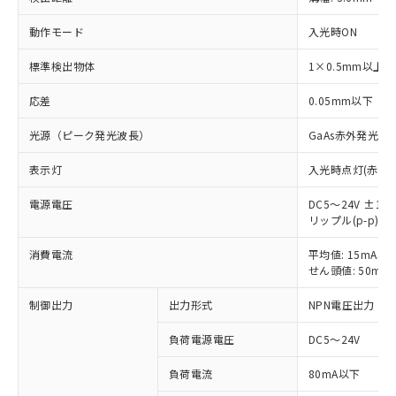
動作モード
入光時ON
標準検出物体
1×0.5mm以上
応差
0.05mm以下
光源（ピーク発光波長）
GaAs赤外発光ダ
表示灯
入光時点灯(赤色)
電源電圧
DC5～24V ±10
リップル(p-p) 
※1 対応状況
消費電流
平均値: 15mA以
対応済み：EU RoHS指令（10物質）の
せん頭値: 50mA
非含有に対応した製品が提供可能な商品で
す。
制御出力
出力形式
NPN電圧出力
対応予定：EU RoHS指令（10物質）の非含
ご利用条件
有に対応した製品に切り替える予定のある
負荷電源電圧
DC5～24V
商品です。
対応予定なし：EU RoHS指令（10物質）の
負荷電流
80mA以下
以下の条件をお読みいただき、同意のうえ
非含有に非対応の商品で、対応品を出す予