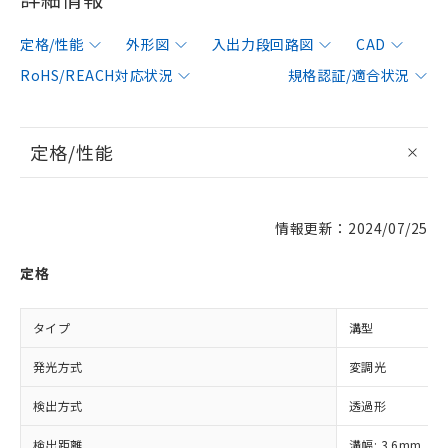
定格/性能
外形図
入出力段回路図
CAD
RoHS/REACH対応状況
規格認証/適合状況
定格/性能
情報更新：2024/07/25
定格
タイプ
溝型
発光方式
変調光
検出方式
透過形
検出距離
溝幅: 3.6mm