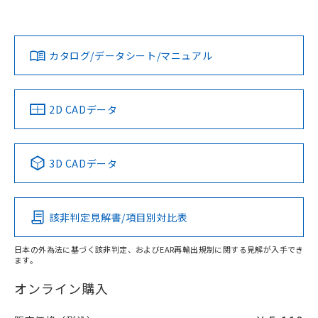
欄に対応日を記載しておりました。
タイムチャート
既に当社にて対応品への在庫切替を完了
Yes
No
Yes
対応状況
対応予定月
※1
※2
していることから、特段のことがない限
ダウンロードデータをご利用いただく前に、以下を必ずお読
り、2022年1月12日より割愛しておりま
みください。
カタログ/データシート/マニュアル
対応済み
す。
ソフトウェアの使用条件
LR型式承認
DNV型式承認
BV型式承認
KR型式承
（イギリス
（ノルウェー
（フランス
（韓国
船舶規格）
船舶規格）
船舶規格）
船舶規格
中国 RoHS
注意事項・凡例
2D CADデータ
No
No
No
No
中国 RoHS表
※1 ※2
3D CADデータ
この製品の規格認証/適合状況ページへ
Pb
Hg
Cd
Cr(VI)
その他の認証はこちらのページからご検索ください
該非判定見解書/項目別対比表
O
O
O
O
日本の外為法に基づく該非判定、およびEAR再輸出規制に関する見解が入手でき
ます。
"対応済み"や非含有の記載がされた商品であっても、流通
在庫等で未対応品が混在する可能性があります。
オンライン購入
非含有品が必要な際は、弊社営業部門もしくは販売店へお
問い合わせください。