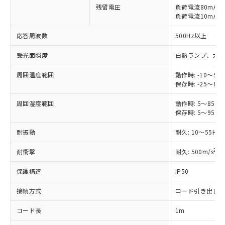
以下の条件をお読みいただき、同意のうえ
残留電圧
負荷電流80mA時: 
非含有に非対応の商品で、対応品を出す予
ご利用ください。
負荷電流10mA時: 
定はありません。
調査・確認中：EU RoHS指令（10物質）の
本サービスは、当社制御機器事業取扱
応答周波数
500Hz以上
※1 中国RoHS○×表
非含有の対応状況を調査中または確認中の
商品の当社在庫状況および標準価格
商品です。
(税抜)を提供させていただくもので
受光面照度
白熱ランプ、太陽光:
「○」：最大均質材料含有率が中国RoHSの
非該当品：ライセンス料など無形物で、有
す。
基準値以下であることを示します。
害物質有無と関係のない商品です。
周囲温度範囲
動作時: -10～55
当社制御機器事業取扱商品の中には、
「×」：最大均質材料含有率が中国RoHSの
仕入先様の事情により、非含有部品として
保存時: -25～65
本サービスの対象外となる商品もある
基準値を超えていることを示します。
いたものが、含有品と判明した場合などや
当社は、これら貴社製品のうち、外国
ことをご了承ください。
「－」：未確認です。当社販売部門へお問
むを得ず変更することがあります。
周囲湿度範囲
動作時: 5～85%R
為替および外国貿易法に定める商品
在庫状況および標準価格照会結果は、
い合わせください。
保存時: 5～95%R
（以下｢規制貨物等」という）を輸出
記載している更新日時点での社内デー
*EU RoHS指令（10物質）：
または国外への提供する場合は、日本
記
タに基づき作成されるものであり、閲
説明
耐振動
鉛(Pb) 1000ppm以下、 水銀(Hg) 1000ppm以下、 カド
耐久: 10～55Hz
*中国RoHS10物質の基準値 (GB/T26572)：
国政府の輸出許可(または役務取引許
号
覧された時点での実際の在庫および標
ミウム(Cd) 100ppm以下、
Pb(鉛) :1000ppm、 Hg(水銀) : 1000ppm、 Cd(カドミウ
可)を取得するなどの必要な手続きを
六価クロム(Cr(Ⅵ)) 1000ppm以下、ポリ臭化ビフェニル
ム) : 100ppm、
準価格とは異なる場合があることをご
2
耐衝撃
耐久: 500m/s
X
類(PBB) 1000ppm以下、ポリ臭化ジフェニルエーテル類
Cr(Ⅵ)(六価クロム) : 1000ppm、 PBBs(ポリ臭化ビフェ
とります。
了承ください。
(PBDE) 1000ppm以下、フタル酸ビス(2-エチルヘキシ
○
一定数以上の在庫あり
ニル類) : 1000ppm、 PBDEs(ポリ臭化ジフェニルエーテ
当社は規制貨物を破棄する場合は、完
ル) (DEHP)(別名：DOP) 1000ppm以下、フタル酸ブチ
正式な納期状況および標準価格はお客
保護構造
ル類) : 1000ppm、
IP50
ルベンジル（BBP） 1000ppm以下、フタル酸ジブチル
全に破砕するなど、違法に輸出されな
DBP(フタル酸ジブチル) : 1000ppm、 DIBP(フタル酸ジ
様のお取引先、またはお客様担当のオ
（DBP） 1000ppm以下、フタル酸ジイソブチル
イソブチル) : 1000ppm、 BBP(フタル酸ブチルベンジ
△
一定数には満たないが在庫あり
いよう必要な手段を講じます。
接続方式
コード引き出し
ムロン制御機器販売店・当社販売員に
(DIBP) 1000ppm以下
ル) : 1000ppm、
当社は貴社製品を、核兵器、ミサイ
但し、RoHS指令で産業用監視および制御機器に対する
DEHP(フタル酸ビス(2-エチルヘキシル)) : 1000ppm
ご相談ください。
適用除外項目は除く。
ル、化学兵器、生物兵器またはその他
コード長
1m
－
在庫なし(最新の在庫状況につ
オムロン制御機器販売店や当社販売拠
フタル酸エステル類の４物質については閾値を超える意
武器並びにこれらの製造装置等に一切
いては、お客様のお取引先、ま
図的な使用がないことを確認しています。
点は「
販売ネットワーク
」をご確認