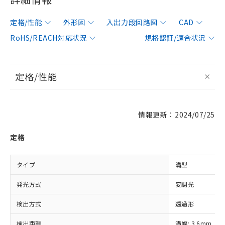
定格/性能
外形図
入出力段回路図
CAD
RoHS/REACH対応状況
規格認証/適合状況
定格/性能
情報更新：2024/07/25
定格
タイプ
溝型
発光方式
変調光
検出方式
透過形
検出距離
溝幅: 3.6mm