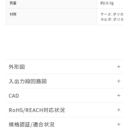
※2 環境保護使用期限
質量
約18.5g
使用いたしません。
たはお客様担当のオムロン制御
ください。
当社は、貴社製品を第三者に販売する
機器販売店・当社販売員にご確
在庫状況および標準価格結果を当社の
材質
ケース: ポリカーボ
※2 対応予定月
「ｅ」：有害物質（10物質）のすべてが基
場合は、上記1、2および3の内容を当
認ください)
事前の承諾なく第三者に漏洩または開
ホルダ: ポリカー
準値以下であることを示します。
該第三者に通知します。また当社は、
示しないようお願いします。
部品在庫の切り替え状況などにより、予定
「10」：通常の使用状況下において有害物
販売先および販売に係わる関係者が違
マイパーツ機能（部品リスト作成サー
空
受注生産機種、また在庫状況の
月が前後することがあります。
質が外部に漏えいし、環境に深刻な影響を
法に輸出するおそれがある場合は、取
ビス）をご利用いただくには、I-Web
白
情報を公開していない機種
及ぼさない年数を意味します。
り引きをいたしません。
メンバーズにご登録されている必要が
「－」：未確認です。当社販売部門へお問
あります。
い合わせください。
お客様が当ウェブサイト上で当社にご
※3 非含有証明書ダウンロード
登録された部品リストについて、当社
外形図
および当社の共同利用者が、当社の製
下記の非含有証明書をダウンロードするこ
品・サービスに関するお客様との取
とができます。
情報更新：2024/07/25
合意する
キャンセル
引・商談に必要な範囲で利用すること
入出力段回路図
をご了承ください。
EU RoHS指令（10物質）の非含有証明書
※当社の共同利用者とは、
"個人情報
情報更新：2024/07/25
51物質の非含有証明書（当社基準）
CAD
の共同利用に関して"
の「1.共同利
※本証明書は発行日時点で非含有を証明す
用者の範囲」に記載されている法人を
出力回路
ログイン/会員登録いただくと、CADデータをダウンロー
るもので、過去に遡って非含有を証明する
指します。
RoHS/REACH対応状況
ドすることができます。
ものではありません。
また、RoHS指令のフタル酸エステル類４
情報更新：2026/7/29
規格認証/適合状況
物質の対応では、対応完了までの期間は出