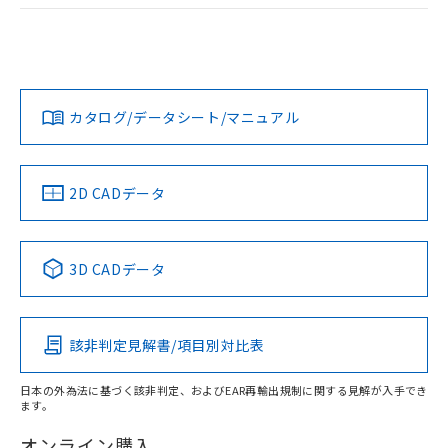
荷製品に未対応品が混在することから備考
ログイン/会員登録
EU RoHS
注意事項・凡例
欄に対応日を記載しておりました。
UL認証
CSA認証
CEマーキング
既に当社にて対応品への在庫切替を完了
タイムチャート
していることから、特段のことがない限
Yes
No
Yes
対応状況
対応予定月
※1
※2
り、2022年1月12日より割愛しておりま
ダウンロードデータをご利用いただく前に、以下を必ずお読
す。
みください。
カタログ/データシート/マニュアル
対応済み
ソフトウェアの使用条件
LR型式承認
DNV型式承認
BV型式承認
KR型式承
（イギリス
（ノルウェー
（フランス
（韓国
船舶規格）
船舶規格）
船舶規格）
船舶規格
中国 RoHS
注意事項・凡例
2D CADデータ
No
No
No
No
中国 RoHS表
※1 ※2
3D CADデータ
この製品の規格認証/適合状況ページへ
Pb
Hg
Cd
Cr(VI)
その他の認証はこちらのページからご検索ください
該非判定見解書/項目別対比表
O
O
O
O
日本の外為法に基づく該非判定、およびEAR再輸出規制に関する見解が入手でき
ます。
"対応済み"や非含有の記載がされた商品であっても、流通
在庫等で未対応品が混在する可能性があります。
オンライン購入