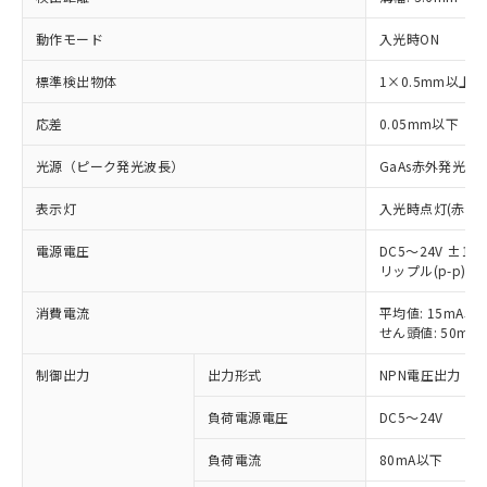
動作モード
入光時ON
標準検出物体
1×0.5mm以上
応差
0.05mm以下
光源（ピーク発光波長）
GaAs赤外発光ダ
表示灯
入光時点灯(赤色)
電源電圧
DC5～24V ±10
リップル(p-p) 
※1 対応状況
消費電流
平均値: 15mA以
せん頭値: 50mA
対応済み：EU RoHS指令（10物質）の
非含有に対応した製品が提供可能な商品で
制御出力
出力形式
NPN電圧出力
す。
対応予定：EU RoHS指令（10物質）の非含
負荷電源電圧
DC5～24V
ご利用条件
有に対応した製品に切り替える予定のある
商品です。
負荷電流
80mA以下
対応予定なし：EU RoHS指令（10物質）の