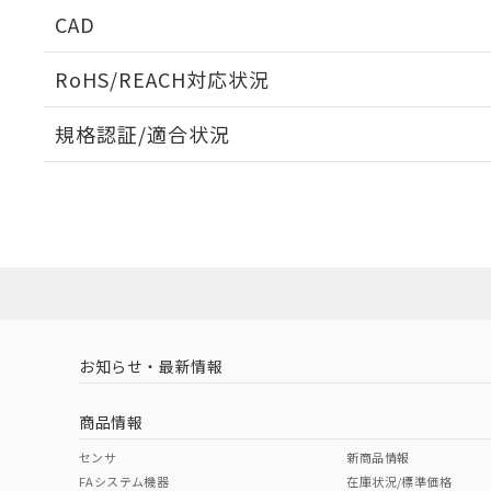
出力回路
CAD
ログイン/会員登録いただくと、CADデータをダウンロ
RoHS/REACH対応状況
規格認証/適合状況
タイムチャート
EU RoHS
注意事項・凡例
UL認証
CSA認証
CEマーキング
ダウンロードデータをご利用いただく前に、以下を必ずお読
Yes
No
No
対応状況
対応予定月
※1
※2
ソフトウェアの使用条件
対応済み
LR型式承認
DNV型式承認
BV型式承認
KR
（イギリス
（ノルウェー
（フランス
（
お知らせ・最新情報
中国 RoHS
注意事項・凡例
船舶規格）
船舶規格）
船舶規格）
船
商品情報
No
No
No
No
中国 RoHS表
※1 ※2
センサ
新商品情報
FAシステム機器
在庫状況/標準価格