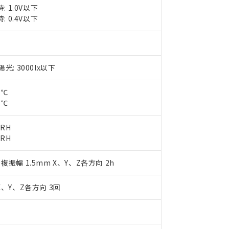
: 1.0V以下
ご相談ください。
は満たないが在庫あり
製品を第三者に販売する場合は、上記1、2および3の内容を当該第
: 0.4V以下
機器販売店や当社販売拠点は「
販売ネットワーク
」をご確認くだ
販売先および販売に係わる関係者が違法に輸出するおそれがある場
用期限
び標準価格結果を当社の事前の承諾なく第三者に漏洩または開示し
え状況などにより、予定月が前後することがあります。
(最新の在庫状況については、お客様のお取引先、またはお客様担当
（10物質）のすべてが基準値以下であることを示します。
店・当社販売員にご確認ください)
能（部品リスト作成サービス）をご利用いただくには、I-Webメン
使用状況下において有害物質が外部に漏えいし、環境に深刻な影響を
あります。
: 3000lx以下
機種、また在庫状況の情報を公開していない機種
ェブサイト上で当社にご登録された部品リストについて、当社およ
書ダウンロード
す。当社販売部門へお問い合わせください。
品・サービスに関するお客様との取引・商談に必要な範囲で利用す
合意する
キャンセル
5℃
書をダウンロードすることができます。
5℃
利用者とは、
"個人情報の共同利用に関して"
の「1.共同利用者の
します。
10物質）の非含有証明書
%RH
明書（当社基準）
%RH
日時点で非含有を証明するもので、過去に遡って非含有を証明するも
令のフタル酸エステル類４物質の対応では、対応完了までの期間は出
備考欄に対応日を記載しておりました。
z 複振幅 1.5mm X、Y、Z各方向 2h
品への在庫切替を完了していることから、特段のことがない限り、20
す。
X、Y、Z各方向 3回