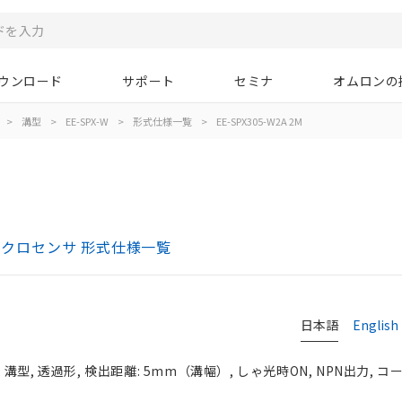
ウンロード
サポート
セミナ
オムロンの
>
溝型
>
EE-SPX-W
>
形式仕様一覧
>
EE-SPX305-W2A 2M
マイクロセンサ 形式仕様一覧
日本語
English
型, 透過形, 検出距離: 5mm（溝幅）, しゃ光時ON, NPN出力, 