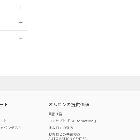
024/07/25
2026/7/29
ート
オムロンの提供価値
目指す姿
ポート
コンセプト「i-Automation!」
ジャパンデスク
オムロンの強み
お客様との共創拠点
AUTOMATION CENTER