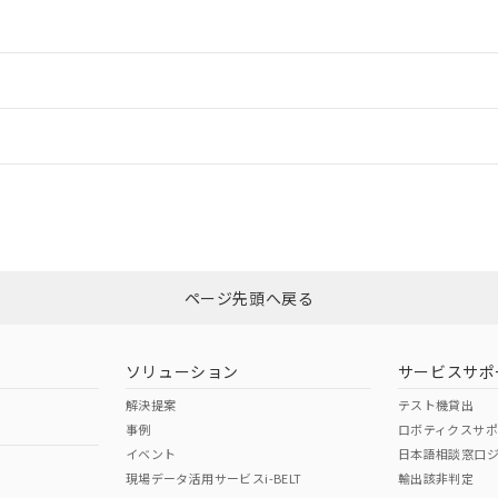
情報更新：2
ードすることができます。
情報更新：
ログイン/会員登録
CCC認証
電波法
みください。
N/A
N/A
非含有証明書
※3
ページ先頭へ戻る
ダウンロードはこちら
型式承認
NK型式承認
ABS型式承認
韓国
（日本
（アメリカ
ソリューション
サービスサポ
舶規格）
船舶規格）
船舶規格）
解決提案
テスト機貸出
事例
ロボティクスサ
No
No
イベント
日本語相談窓口
現場データ活用サービスi-BELT
輸出該非判定