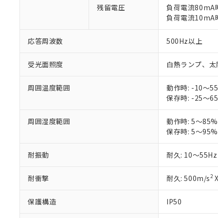
残留電圧
負荷電流80mA時
当社販売員に
※2 対応予定月
△
一定数に
当社は、貴社
負荷電流10mA時
オムロン制御
また当社は、
※2 環境保護使
在庫状況およ
部品在庫の切り替
たしません。
－
在庫なし
す。
応答周波数
500Hz以上
「ｅ」：有害物質
機器販売
マイパーツ機
「10」：通常の
ている必要が
味します。
受光面照度
白熱ランプ、太陽光
空
受注生産
お客様が当ウ
※3 非含有証明
「－」：未確認で
白
が、当社の製
周囲温度範囲
動作時: -10～5
さい。
下記の非含有証明
保存時: -25～6
※当社の共同
いる法人を指
EU RoHS指令（
周囲湿度範囲
動作時: 5～85
51物質の非含有証
保存時: 5～95
※本証明書は発行
また、RoHS指
混在することから
耐振動
耐久: 10～55H
既に当社にて対応
り割愛しておりま
2
耐衝撃
耐久: 500m/s
保護構造
IP50