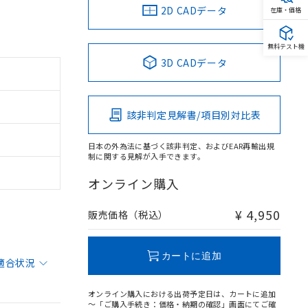
2D CADデータ
在庫・価格
無料テスト機
3D CADデータ
該非判定見解書/項目別対比表
日本の外為法に基づく該非判定、およびEAR再輸出規
制に関する見解が入手できます。
オンライン購入
¥ 4,950
販売価格（税込）
カートに追加
適合状況
オンライン購入における出荷予定日は、カートに追加
～「ご購入手続き：価格・納期の確認」画面にてご確