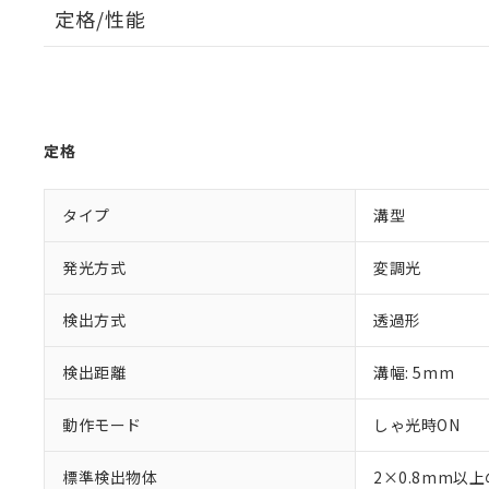
定格/性能
定格
タイプ
溝型
発光方式
変調光
検出方式
透過形
検出距離
溝幅: 5mm
動作モード
しゃ光時ON
標準検出物体
2×0.8mm以