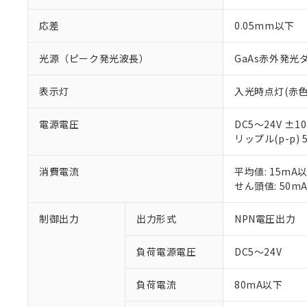
応差
0.05mm以下
光源（ピーク発光波長）
GaAs赤外発光
※1 対応状況
表示灯
入光時点灯(赤色
対応済み：EU
対応予定：EU R
電源電圧
DC5～24V ±1
対応予定なし：EU
リップル(p-p)
調査・確認中：EU
ご利用条件
非該当品：ライセ
※1 中国RoHS
消費電流
平均値: 15mA
仕入先様の事情に
せん頭値: 50m
があります。
以下の条件をお読
「○」：最大均質
「×」：最大均質
制御出力
出力形式
NPN電圧出力
本サービスは
当社は、これ
*EU RoHS指令（10物
「－」：未確認で
鉛(Pb) 1000ppm以下、
くものです。
う）を輸出ま
記
説明
六価クロム(Cr(Ⅵ)) 1
当社制御機器
などの必要な
フタル酸ビス(2-エチルヘ
負荷電源電圧
DC5～24V
号
*中国RoHS10物質の基準値 
ル（DBP） 1000ppm
在庫状況およ
当社は規制貨
Pb(鉛) :1000ppm、 Hg
但し、RoHS指令で産
のであり、閲
ます。
Cr(Ⅵ)(六価クロム) : 
フタル酸エステル類の４
負荷電流
80mA以下
○
一定数以
DBP(フタル酸ジブチル) :
い。
当社は貴社製
DEHP(フタル酸ビス(2-エ
正式な納期状
置等に一切使