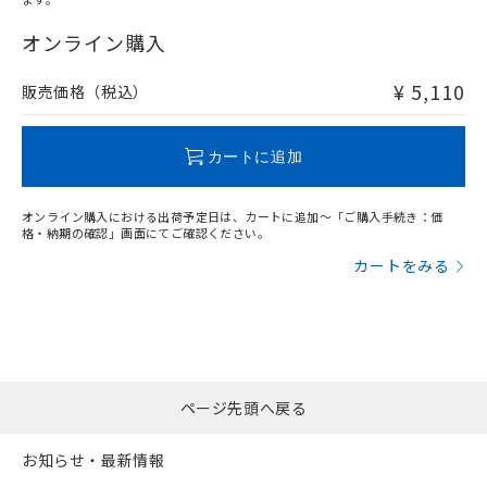
"対応済み"や非含有の記載がされた商品であっても、流通
在庫等で未対応品が混在する可能性があります。
オンライン購入
非含有品が必要な際は、弊社営業部門もしくは販売店へお
問い合わせください。
¥ 5,110
販売価格（税込）
この製品のRoHS/REACH対応状況ページへ
カートに追加
オンライン購入における出荷予定日は、カートに追加～「ご購入手続き：価
格・納期の確認」画面にてご確認ください。
カートをみる
ページ先頭へ戻る
お知らせ・最新情報