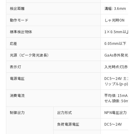
検出距離
溝幅: 3.6mm
動作モード
しゃ光時ON
標準検出物体
1×0.5mm以上
応差
0.05mm以下
光源（ピーク発光波長）
GaAs赤外発光ダ
表示灯
入光時点灯(赤色)
電源電圧
DC5～24V ±10
リップル(p-p) 
※1 対応状況
消費電流
平均値: 15mA以
対応済み：EU RoHS指令（10物質）の
せん頭値: 50mA
非含有に対応した製品が提供可能な商品で
制御出力
出力形式
NPN電圧出力
す。
対応予定：EU RoHS指令（10物質）の非含
ご利用条件
負荷電源電圧
DC5～24V
有に対応した製品に切り替える予定のある
商品です。