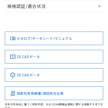
物質の対応では、対応完了までの期間は出
情報更新：2026/7/29
規格認証/適合状況
荷製品に未対応品が混在することから備考
タイムチャート
欄に対応日を記載しておりました。
ログイン/会員登録
EU RoHS
注意事項・凡例
既に当社にて対応品への在庫切替を完了
UL認証
CSA認証
CEマーキング
していることから、特段のことがない限
り、2022年1月12日より割愛しておりま
Yes
No
Yes
対応状況
対応予定月
※1
※2
す。
ダウンロードデータをご利用いただく前に、以下を必ずお読
みください。
カタログ/データシート/マニュアル
対応済み
ソフトウェアの使用条件
LR型式承認
DNV型式承認
BV型式承認
KR型式承
（イギリス
（ノルウェー
（フランス
（韓国
船舶規格）
船舶規格）
船舶規格）
船舶規格
中国 RoHS
注意事項・凡例
2D CADデータ
No
No
No
No
中国 RoHS表
※1 ※2
3D CADデータ
この製品の規格認証/適合状況ページへ
Pb
Hg
Cd
Cr(VI)
その他の認証はこちらのページからご検索ください
該非判定見解書/項目別対比表
X
O
O
O
日本の外為法に基づく該非判定、およびEAR再輸出規制に関する見解が入手でき
ます。