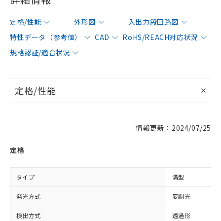
定格/性能
外形図
入出力段回路図
特性データ（参考値）
CAD
RoHS/REACH対応状況
規格認証/適合状況
定格/性能
情報更新：2024/07/25
定格
タイプ
溝型
発光方式
変調光
検出方式
透過形