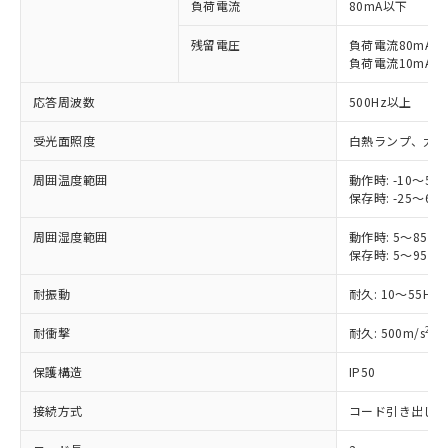
負荷電流
80mA以下
対応予定なし：EU RoHS指令（10物質）の
以下の条件をお読みいただき、同意のうえ
非含有に非対応の商品で、対応品を出す予
残留電圧
負荷電流80mA時: 
ご利用ください。
定はありません。
負荷電流10mA時: 
調査・確認中：EU RoHS指令（10物質）の
本サービスは、当社制御機器事業取扱
※1 中国RoHS○×表
非含有の対応状況を調査中または確認中の
応答周波数
500Hz以上
商品の当社在庫状況および標準価格
商品です。
(税抜)を提供させていただくもので
「○」：最大均質材料含有率が中国RoHSの
受光面照度
非該当品：ライセンス料など無形物で、有
白熱ランプ、太陽光:
す。
基準値以下であることを示します。
害物質有無と関係のない商品です。
当社制御機器事業取扱商品の中には、
周囲温度範囲
「×」：最大均質材料含有率が中国RoHSの
動作時: -10～55
仕入先様の事情により、非含有部品として
本サービスの対象外となる商品もある
保存時: -25～65
基準値を超えていることを示します。
いたものが、含有品と判明した場合などや
当社は、これら貴社製品のうち、外国
ことをご了承ください。
「－」：未確認です。当社販売部門へお問
むを得ず変更することがあります。
為替および外国貿易法に定める商品
在庫状況および標準価格照会結果は、
周囲湿度範囲
動作時: 5～85%R
い合わせください。
（以下｢規制貨物等」という）を輸出
保存時: 5～95%R
記載している更新日時点での社内デー
*EU RoHS指令（10物質）：
または国外への提供する場合は、日本
記
タに基づき作成されるものであり、閲
説明
鉛(Pb) 1000ppm以下、 水銀(Hg) 1000ppm以下、 カド
*中国RoHS10物質の基準値 (GB/T26572)：
国政府の輸出許可(または役務取引許
耐振動
耐久: 10～55Hz
号
覧された時点での実際の在庫および標
ミウム(Cd) 100ppm以下、
Pb(鉛) :1000ppm、 Hg(水銀) : 1000ppm、 Cd(カドミウ
可)を取得するなどの必要な手続きを
六価クロム(Cr(Ⅵ)) 1000ppm以下、ポリ臭化ビフェニル
ム) : 100ppm、
準価格とは異なる場合があることをご
類(PBB) 1000ppm以下、ポリ臭化ジフェニルエーテル類
Cr(Ⅵ)(六価クロム) : 1000ppm、 PBBs(ポリ臭化ビフェ
2
耐衝撃
耐久: 500m/s
X
とります。
了承ください。
(PBDE) 1000ppm以下、フタル酸ビス(2-エチルヘキシ
○
一定数以上の在庫あり
ニル類) : 1000ppm、 PBDEs(ポリ臭化ジフェニルエーテ
当社は規制貨物を破棄する場合は、完
ル) (DEHP)(別名：DOP) 1000ppm以下、フタル酸ブチ
正式な納期状況および標準価格はお客
ル類) : 1000ppm、
保護構造
IP50
ルベンジル（BBP） 1000ppm以下、フタル酸ジブチル
全に破砕するなど、違法に輸出されな
DBP(フタル酸ジブチル) : 1000ppm、 DIBP(フタル酸ジ
様のお取引先、またはお客様担当のオ
（DBP） 1000ppm以下、フタル酸ジイソブチル
イソブチル) : 1000ppm、 BBP(フタル酸ブチルベンジ
△
一定数には満たないが在庫あり
いよう必要な手段を講じます。
ムロン制御機器販売店・当社販売員に
(DIBP) 1000ppm以下
ル) : 1000ppm、
接続方式
コード引き出し
当社は貴社製品を、核兵器、ミサイ
但し、RoHS指令で産業用監視および制御機器に対する
DEHP(フタル酸ビス(2-エチルヘキシル)) : 1000ppm
ご相談ください。
適用除外項目は除く。
ル、化学兵器、生物兵器またはその他
－
在庫なし(最新の在庫状況につ
オムロン制御機器販売店や当社販売拠