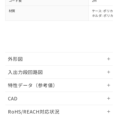
フタル酸エステル類の４物質については閾値を超える意
コード長
2m
武器並びにこれらの製造装置等に一切
いては、お客様のお取引先、ま
図的な使用がないことを確認しています。
点は「
販売ネットワーク
」をご確認
※2 環境保護使用期限
使用いたしません。
たはお客様担当のオムロン制御
ください。
材質
ケース: ポリカーボ
当社は、貴社製品を第三者に販売する
機器販売店・当社販売員にご確
ホルダ: ポリカー
在庫状況および標準価格結果を当社の
※2 対応予定月
「ｅ」：有害物質（10物質）のすべてが基
場合は、上記1、2および3の内容を当
認ください)
事前の承諾なく第三者に漏洩または開
準値以下であることを示します。
該第三者に通知します。また当社は、
示しないようお願いします。
部品在庫の切り替え状況などにより、予定
「10」：通常の使用状況下において有害物
販売先および販売に係わる関係者が違
マイパーツ機能（部品リスト作成サー
空
受注生産機種、また在庫状況の
月が前後することがあります。
質が外部に漏えいし、環境に深刻な影響を
法に輸出するおそれがある場合は、取
ビス）をご利用いただくには、I-Web
白
情報を公開していない機種
及ぼさない年数を意味します。
り引きをいたしません。
メンバーズにご登録されている必要が
「－」：未確認です。当社販売部門へお問
あります。
い合わせください。
お客様が当ウェブサイト上で当社にご
外形図
※3 非含有証明書ダウンロード
登録された部品リストについて、当社
および当社の共同利用者が、当社の製
情報更新：2024/07/25
下記の非含有証明書をダウンロードするこ
入出力段回路図
品・サービスに関するお客様との取
とができます。
合意する
キャンセル
引・商談に必要な範囲で利用すること
情報更新：2024/07/25
をご了承ください。
特性データ（参考値）
EU RoHS指令（10物質）の非含有証明書
※当社の共同利用者とは、
"個人情報
51物質の非含有証明書（当社基準）
出力回路
の共同利用に関して"
の「1.共同利
情報更新：2024/07/25
※本証明書は発行日時点で非含有を証明す
CAD
用者の範囲」に記載されている法人を
るもので、過去に遡って非含有を証明する
指します。
ログイン/会員登録いただくと、CADデータをダウンロー
ものではありません。
RoHS/REACH対応状況
ドすることができます。
また、RoHS指令のフタル酸エステル類４