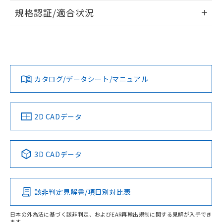
物質の対応では、対応完了までの期間は出
情報更新：2026/7/29
規格認証/適合状況
荷製品に未対応品が混在することから備考
タイムチャート
欄に対応日を記載しておりました。
ログイン/会員登録
EU RoHS
注意事項・凡例
既に当社にて対応品への在庫切替を完了
UL認証
CSA認証
CEマーキング
していることから、特段のことがない限
り、2022年1月12日より割愛しておりま
Yes
No
Yes
対応状況
対応予定月
※1
※2
す。
ダウンロードデータをご利用いただく前に、以下を必ずお読
みください。
カタログ/データシート/マニュアル
対応済み
ソフトウェアの使用条件
LR型式承認
DNV型式承認
BV型式承認
KR型式承
（イギリス
（ノルウェー
（フランス
（韓国
船舶規格）
船舶規格）
船舶規格）
船舶規格
中国 RoHS
注意事項・凡例
2D CADデータ
No
No
No
No
中国 RoHS表
※1 ※2
3D CADデータ
この製品の規格認証/適合状況ページへ
Pb
Hg
Cd
Cr(VI)
その他の認証はこちらのページからご検索ください
該非判定見解書/項目別対比表
X
O
O
O
日本の外為法に基づく該非判定、およびEAR再輸出規制に関する見解が入手でき
ます。