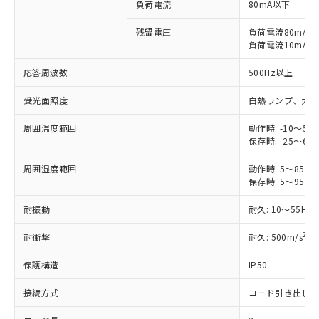
負荷電流
80mA以下
対応予定なし：EU RoHS指令（10物質）の
以下の条件をお読みいただき、同意のうえ
非含有に非対応の商品で、対応品を出す予
残留電圧
負荷電流80mA時: 
ご利用ください。
定はありません。
負荷電流10mA時: 
調査・確認中：EU RoHS指令（10物質）の
本サービスは、当社制御機器事業取扱
※1 中国RoHS○×表
非含有の対応状況を調査中または確認中の
応答周波数
500Hz以上
商品の当社在庫状況および標準価格
商品です。
(税抜)を提供させていただくもので
「○」：最大均質材料含有率が中国RoHSの
受光面照度
非該当品：ライセンス料など無形物で、有
白熱ランプ、太陽光:
す。
基準値以下であることを示します。
害物質有無と関係のない商品です。
当社制御機器事業取扱商品の中には、
周囲温度範囲
「×」：最大均質材料含有率が中国RoHSの
動作時: -10～55
仕入先様の事情により、非含有部品として
本サービスの対象外となる商品もある
保存時: -25～65
基準値を超えていることを示します。
いたものが、含有品と判明した場合などや
当社は、これら貴社製品のうち、外国
ことをご了承ください。
「－」：未確認です。当社販売部門へお問
むを得ず変更することがあります。
為替および外国貿易法に定める商品
在庫状況および標準価格照会結果は、
周囲湿度範囲
動作時: 5～85%R
い合わせください。
（以下｢規制貨物等」という）を輸出
保存時: 5～95%R
記載している更新日時点での社内デー
*EU RoHS指令（10物質）：
または国外への提供する場合は、日本
記
タに基づき作成されるものであり、閲
説明
鉛(Pb) 1000ppm以下、 水銀(Hg) 1000ppm以下、 カド
*中国RoHS10物質の基準値 (GB/T26572)：
国政府の輸出許可(または役務取引許
耐振動
耐久: 10～55Hz
号
覧された時点での実際の在庫および標
ミウム(Cd) 100ppm以下、
Pb(鉛) :1000ppm、 Hg(水銀) : 1000ppm、 Cd(カドミウ
可)を取得するなどの必要な手続きを
六価クロム(Cr(Ⅵ)) 1000ppm以下、ポリ臭化ビフェニル
ム) : 100ppm、
準価格とは異なる場合があることをご
類(PBB) 1000ppm以下、ポリ臭化ジフェニルエーテル類
Cr(Ⅵ)(六価クロム) : 1000ppm、 PBBs(ポリ臭化ビフェ
2
耐衝撃
耐久: 500m/s
X
とります。
了承ください。
(PBDE) 1000ppm以下、フタル酸ビス(2-エチルヘキシ
○
一定数以上の在庫あり
ニル類) : 1000ppm、 PBDEs(ポリ臭化ジフェニルエーテ
当社は規制貨物を破棄する場合は、完
ル) (DEHP)(別名：DOP) 1000ppm以下、フタル酸ブチ
正式な納期状況および標準価格はお客
ル類) : 1000ppm、
保護構造
IP50
ルベンジル（BBP） 1000ppm以下、フタル酸ジブチル
全に破砕するなど、違法に輸出されな
DBP(フタル酸ジブチル) : 1000ppm、 DIBP(フタル酸ジ
様のお取引先、またはお客様担当のオ
（DBP） 1000ppm以下、フタル酸ジイソブチル
イソブチル) : 1000ppm、 BBP(フタル酸ブチルベンジ
△
一定数には満たないが在庫あり
いよう必要な手段を講じます。
ムロン制御機器販売店・当社販売員に
(DIBP) 1000ppm以下
ル) : 1000ppm、
接続方式
コード引き出し
当社は貴社製品を、核兵器、ミサイ
但し、RoHS指令で産業用監視および制御機器に対する
DEHP(フタル酸ビス(2-エチルヘキシル)) : 1000ppm
ご相談ください。
適用除外項目は除く。
ル、化学兵器、生物兵器またはその他
－
在庫なし(最新の在庫状況につ
オムロン制御機器販売店や当社販売拠