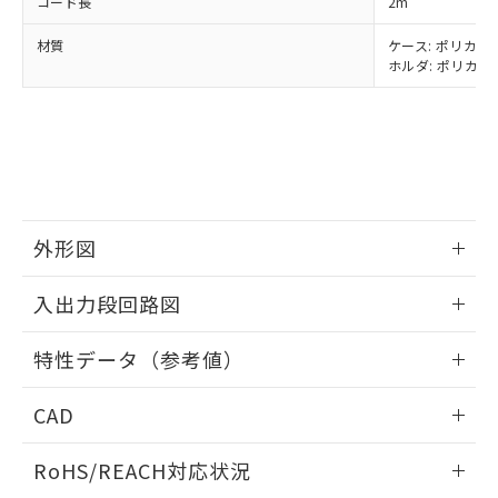
フタル酸エステル類の４物質については閾値を超える意
コード長
2m
武器並びにこれらの製造装置等に一切
いては、お客様のお取引先、ま
図的な使用がないことを確認しています。
点は「
販売ネットワーク
」をご確認
※2 環境保護使用期限
使用いたしません。
たはお客様担当のオムロン制御
ください。
材質
ケース: ポリカーボ
当社は、貴社製品を第三者に販売する
機器販売店・当社販売員にご確
ホルダ: ポリカー
在庫状況および標準価格結果を当社の
※2 対応予定月
「ｅ」：有害物質（10物質）のすべてが基
場合は、上記1、2および3の内容を当
認ください)
事前の承諾なく第三者に漏洩または開
準値以下であることを示します。
該第三者に通知します。また当社は、
示しないようお願いします。
部品在庫の切り替え状況などにより、予定
「10」：通常の使用状況下において有害物
販売先および販売に係わる関係者が違
マイパーツ機能（部品リスト作成サー
空
受注生産機種、また在庫状況の
月が前後することがあります。
質が外部に漏えいし、環境に深刻な影響を
法に輸出するおそれがある場合は、取
ビス）をご利用いただくには、I-Web
白
情報を公開していない機種
及ぼさない年数を意味します。
り引きをいたしません。
メンバーズにご登録されている必要が
「－」：未確認です。当社販売部門へお問
あります。
い合わせください。
お客様が当ウェブサイト上で当社にご
外形図
※3 非含有証明書ダウンロード
登録された部品リストについて、当社
および当社の共同利用者が、当社の製
情報更新：2024/07/25
下記の非含有証明書をダウンロードするこ
入出力段回路図
品・サービスに関するお客様との取
とができます。
合意する
キャンセル
引・商談に必要な範囲で利用すること
情報更新：2024/07/25
をご了承ください。
特性データ（参考値）
EU RoHS指令（10物質）の非含有証明書
※当社の共同利用者とは、
"個人情報
51物質の非含有証明書（当社基準）
出力回路
の共同利用に関して"
の「1.共同利
情報更新：2024/07/25
※本証明書は発行日時点で非含有を証明す
CAD
用者の範囲」に記載されている法人を
るもので、過去に遡って非含有を証明する
指します。
ログイン/会員登録いただくと、CADデータをダウンロー
ものではありません。
RoHS/REACH対応状況
ドすることができます。
また、RoHS指令のフタル酸エステル類４