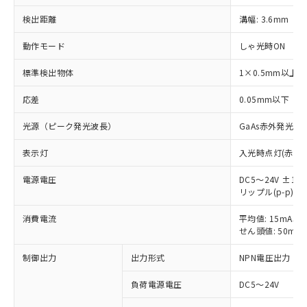
検出距離
溝幅: 3.6mm
動作モード
しゃ光時ON
標準検出物体
1×0.5mm以上
応差
0.05mm以下
光源（ピーク発光波長）
GaAs赤外発光ダ
表示灯
入光時点灯(赤色)
電源電圧
DC5～24V ±10
リップル(p-p) 
※1 対応状況
消費電流
平均値: 15mA以
対応済み：EU RoHS指令（10物質）の
せん頭値: 50mA
非含有に対応した製品が提供可能な商品で
制御出力
出力形式
NPN電圧出力
す。
対応予定：EU RoHS指令（10物質）の非含
ご利用条件
負荷電源電圧
DC5～24V
有に対応した製品に切り替える予定のある
商品です。