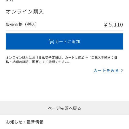
"対応済み"や非含有の記載がされた商品であっても、流通
在庫等で未対応品が混在する可能性があります。
オンライン購入
非含有品が必要な際は、弊社営業部門もしくは販売店へお
問い合わせください。
¥ 5,110
販売価格（税込）
この製品のRoHS/REACH対応状況ページへ
カートに追加
オンライン購入における出荷予定日は、カートに追加～「ご購入手続き：価
格・納期の確認」画面にてご確認ください。
カートをみる
ページ先頭へ戻る
お知らせ・最新情報