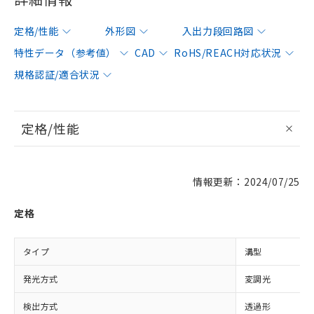
定格/性能
外形図
入出力段回路図
特性データ（参考値）
CAD
RoHS/REACH対応状況
規格認証/適合状況
定格/性能
情報更新：2024/07/25
定格
タイプ
溝型
発光方式
変調光
検出方式
透過形