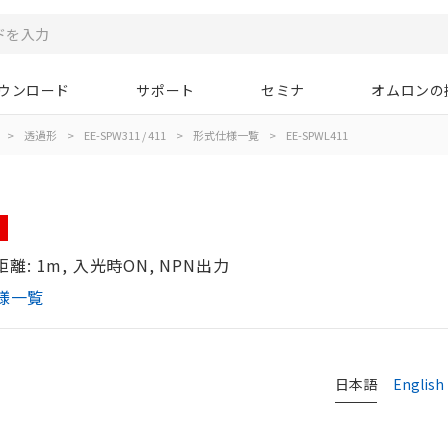
ウンロード
サポート
セミナ
オムロンの
>
透過形
>
EE-SPW311 / 411
>
形式仕様一覧
>
EE-SPWL411
: 1m, 入光時ON, NPN出力
仕様一覧
日本語
English