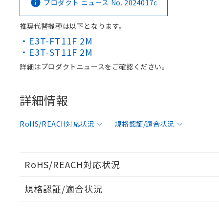
プロダクト ニュース No. 2024017c
※1 対応状況
推奨代替機種は以下となります。
対応済み：EU
・E3T-FT11F 2M
対応予定：EU R
対応予定なし：EU
・E3T-ST11F 2M
調査・確認中：EU
ご利用条件
詳細はプロダクトニュースをご確認ください。
非該当品：ライセ
※1 中国RoHS
仕入先様の事情に
があります。
以下の条件をお読
詳細情報
「○」：最大均質
「×」：最大均質
本サービスは
当社は、これ
*EU RoHS指令（10物
「－」：未確認で
鉛(Pb) 1000ppm以下、
くものです。
う）を輸出ま
RoHS/REACH対応状況
規格認証/適合状況
記
説明
六価クロム(Cr(Ⅵ)) 1
当社制御機器
などの必要な
フタル酸ビス(2-エチルヘ
号
*中国RoHS10物質の基準値 
ル（DBP） 1000ppm
在庫状況およ
当社は規制貨
Pb(鉛) :1000ppm、 Hg
但し、RoHS指令で産
のであり、閲
ます。
Cr(Ⅵ)(六価クロム) : 
フタル酸エステル類の４
○
一定数以
DBP(フタル酸ジブチル) :
い。
RoHS/REACH対応状況
当社は貴社製
DEHP(フタル酸ビス(2-エ
正式な納期状
置等に一切使
当社販売員に
※2 対応予定月
△
一定数に
当社は、貴社
規格認証/適合状況
オムロン制御
また当社は、
※2 環境保護使
在庫状況およ
部品在庫の切り替
たしません。
EE-SPWL411のRoHS対応状況については、営業部門もし
－
在庫なし
EE-SPWL411についての規格認証/適合状況については、
す。
「ｅ」：有害物質
機器販売