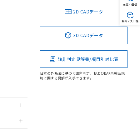
在庫・価格
2D CADデータ
。
無料テスト機
商品です。
定はありません。
3D CADデータ
商品です。
を得ず変更すること
該非判定見解書/項目別対比表
を提供させていただ
規制貨物等」とい
日本の外為法に基づく該非判定、およびEAR再輸出規
引許可)を取得する
制に関する見解が入手できます。
BDE) 1000ppm以下、
をご了承ください。
0ppm以下、フタル酸ジブチ
基づき作成されるも
う必要な手段を講じ
ことをご了承くださ
) : 1000ppm、
 1000ppm、
びにこれらの製造装
ン制御機器販売店・
2026/7/29
三者に通知します。
さい。
合は、取り引きをい
ないようお願いしま
のオムロン制御
業員または販