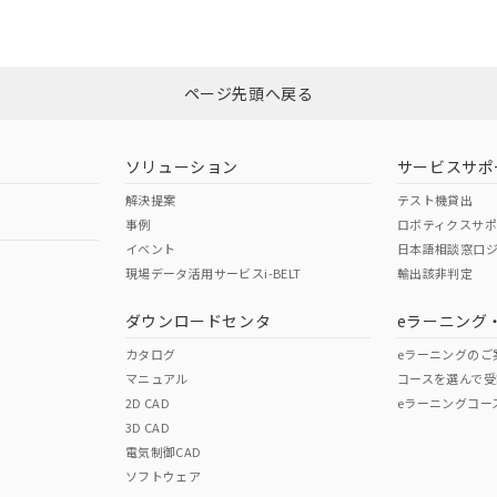
能（部品リスト作成サービス）をご利用いただくには、I-Webメン
使用状況下において有害物質が外部に漏えいし、環境に深刻な影響を
この製品のRoHS/REACH対応
あります。
機種、また在庫状況の情報を公開していない機種
ェブサイト上で当社にご登録された部品リストについて、当社およ
書ダウンロード
す。当社販売部門へお問い合わせください。
品・サービスに関するお客様との取引・商談に必要な範囲で利用す
合意する
キャンセル
ページ先頭へ戻る
書をダウンロードすることができます。
利用者とは、
"個人情報の共同利用に関して"
の「1.共同利用者の
します。
10物質）の非含有証明書
ソリューション
サービスサポ
明書（当社基準）
日時点で非含有を証明するもので、過去に遡って非含有を証明するも
解決提案
テスト機貸出
令のフタル酸エステル類４物質の対応では、対応完了までの期間は出
事例
ロボティクスサ
備考欄に対応日を記載しておりました。
イベント
日本語相談窓口
品への在庫切替を完了していることから、特段のことがない限り、20
現場データ活用サービスi-BELT
輸出該非判定
す。
ダウンロードセンタ
eラーニング
カタログ
eラーニングのご
マニュアル
コースを選んで受
2D CAD
eラーニングコー
3D CAD
電気制御CAD
ソフトウェア