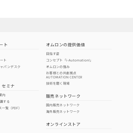
バーズにご登録され
及ぼさない年数を意
状況ページへ
び当社の共同利用者
お問い合わせ
ることをご了承くだ
範囲」に記載されて
ート
オムロンの提供価値
のではありません。
目指す姿
荷製品に未対応品が
ポート
コンセプト「i-Automation!」
ジャパンデスク
オムロンの強み
22年1月12日よ
お客様との共創拠点
AUTOMATION CENTER
技術を磨く現場
・セミナ
案内
販売ネットワーク
講する
国内販売ネットワーク
ス一覧（PDF）
海外販売ネットワーク
オンラインストア