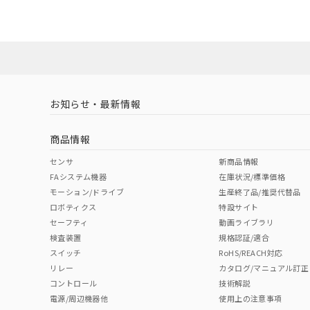
売店にお問い合わせください。
マイパーツ機
「10」：通常の
ている必要が
味します。
空
受注生産
お客様が当ウ
※3 非含有証明
「－」：未確認で
白
が、当社の製
さい。
下記の非含有証明
※当社の共同
いる法人を指
EU RoHS指令（
お知らせ・最新情報
51物質の非含有証
※本証明書は発行
商品情報
また、RoHS指
混在することから
センサ
新商品情報
既に当社にて対応
FAシステム機器
在庫状況/標準価格
り割愛しておりま
モーション/ドライブ
生産終了品/推奨代替品
ロボティクス
特設サイト
セーフティ
動画ライブラリ
検査装置
規格認証/適合
スイッチ
RoHS/REACH対応
リレー
カタログ/マニュアル訂正
コントロール
技術解説
電源/周辺機器他
使用上の注意事項