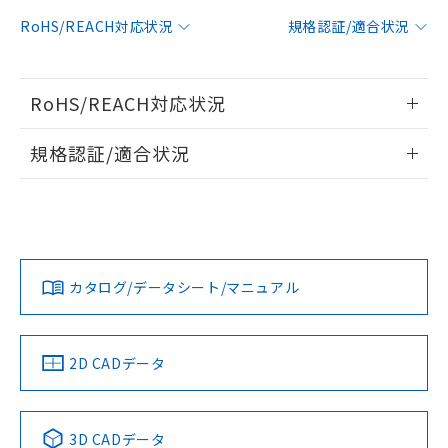
対応予定：EU RoHS指令（10物質）の非含
RoHS/REACH対応状況
規格認証/適合状況
ご利用条件
有に対応した製品に切り替える予定のある
商品です。
対応予定なし：EU RoHS指令（10物質）の
以下の条件をお読みいただき、同意のうえ
RoHS/REACH対応状況
非含有に非対応の商品で、対応品を出す予
ご利用ください。
定はありません。
情報更新：2026/7/29
調査・確認中：EU RoHS指令（10物質）の
規格認証/適合状況
本サービスは、当社制御機器事業取扱
※1 中国RoHS○×表
非含有の対応状況を調査中または確認中の
商品の当社在庫状況および標準価格
EU RoHS
注意事項・凡例
商品です。
(税抜)を提供させていただくもので
UL認証
CSA認証
CEマーキング
「○」：最大均質材料含有率が中国RoHSの
非該当品：ライセンス料など無形物で、有
す。
基準値以下であることを示します。
害物質有無と関係のない商品です。
当社制御機器事業取扱商品の中には、
Yes
No
N/A
「×」：最大均質材料含有率が中国RoHSの
仕入先様の事情により、非含有部品として
対応状況
対応予定月
※1
※2
本サービスの対象外となる商品もある
基準値を超えていることを示します。
いたものが、含有品と判明した場合などや
当社は、これら貴社製品のうち、外国
ことをご了承ください。
カタログ/データシート/マニュアル
「－」：未確認です。当社販売部門へお問
むを得ず変更することがあります。
対応済み
為替および外国貿易法に定める商品
在庫状況および標準価格照会結果は、
い合わせください。
（以下｢規制貨物等」という）を輸出
LR型式承認
DNV型式承認
BV型式承認
KR型式承
記載している更新日時点での社内デー
*EU RoHS指令（10物質）：
または国外への提供する場合は、日本
（イギリス
（ノルウェー
（フランス
（韓国
記
タに基づき作成されるものであり、閲
説明
鉛(Pb) 1000ppm以下、 水銀(Hg) 1000ppm以下、 カド
*中国RoHS10物質の基準値 (GB/T26572)：
船舶規格）
船舶規格）
船舶規格）
船舶規格
国政府の輸出許可(または役務取引許
中国 RoHS
注意事項・凡例
2D CADデータ
号
覧された時点での実際の在庫および標
ミウム(Cd) 100ppm以下、
Pb(鉛) :1000ppm、 Hg(水銀) : 1000ppm、 Cd(カドミウ
可)を取得するなどの必要な手続きを
六価クロム(Cr(Ⅵ)) 1000ppm以下、ポリ臭化ビフェニル
ム) : 100ppm、
準価格とは異なる場合があることをご
No
類(PBB) 1000ppm以下、ポリ臭化ジフェニルエーテル類
No
No
No
Cr(Ⅵ)(六価クロム) : 1000ppm、 PBBs(ポリ臭化ビフェ
とります。
了承ください。
(PBDE) 1000ppm以下、フタル酸ビス(2-エチルヘキシ
○
一定数以上の在庫あり
ニル類) : 1000ppm、 PBDEs(ポリ臭化ジフェニルエーテ
当社は規制貨物を破棄する場合は、完
ル) (DEHP)(別名：DOP) 1000ppm以下、フタル酸ブチ
中国 RoHS表
※1 ※2
正式な納期状況および標準価格はお客
ル類) : 1000ppm、
3D CADデータ
ルベンジル（BBP） 1000ppm以下、フタル酸ジブチル
全に破砕するなど、違法に輸出されな
DBP(フタル酸ジブチル) : 1000ppm、 DIBP(フタル酸ジ
様のお取引先、またはお客様担当のオ