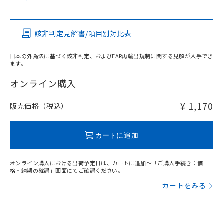
（DBP） 1000ppm以下、フタル酸ジイソブチル
イソブチル) : 1000ppm、 BBP(フタル酸ブチルベンジ
△
一定数には満たないが在庫あり
いよう必要な手段を講じます。
この製品の規格認証/適合状況ページへ
Pb
Hg
Cd
Cr(VI)
ムロン制御機器販売店・当社販売員に
(DIBP) 1000ppm以下
ル) : 1000ppm、
当社は貴社製品を、核兵器、ミサイ
その他の認証はこちらのページからご検索ください
但し、RoHS指令で産業用監視および制御機器に対する
DEHP(フタル酸ビス(2-エチルヘキシル)) : 1000ppm
ご相談ください。
適用除外項目は除く。
ル、化学兵器、生物兵器またはその他
－
在庫なし(最新の在庫状況につ
オムロン制御機器販売店や当社販売拠
フタル酸エステル類の４物質については閾値を超える意
該非判定見解書/項目別対比表
O
O
O
O
武器並びにこれらの製造装置等に一切
いては、お客様のお取引先、ま
図的な使用がないことを確認しています。
点は「
販売ネットワーク
」をご確認
※2 環境保護使用期限
使用いたしません。
たはお客様担当のオムロン制御
ください。
日本の外為法に基づく該非判定、およびEAR再輸出規制に関する見解が入手でき
当社は、貴社製品を第三者に販売する
機器販売店・当社販売員にご確
在庫状況および標準価格結果を当社の
ます。
※2 対応予定月
「ｅ」：有害物質（10物質）のすべてが基
場合は、上記1、2および3の内容を当
"対応済み"や非含有の記載がされた商品であっても、流通
認ください)
事前の承諾なく第三者に漏洩または開
準値以下であることを示します。
該第三者に通知します。また当社は、
在庫等で未対応品が混在する可能性があります。
オンライン購入
示しないようお願いします。
部品在庫の切り替え状況などにより、予定
「10」：通常の使用状況下において有害物
販売先および販売に係わる関係者が違
非含有品が必要な際は、弊社営業部門もしくは販売店へお
マイパーツ機能（部品リスト作成サー
空
受注生産機種、また在庫状況の
月が前後することがあります。
質が外部に漏えいし、環境に深刻な影響を
法に輸出するおそれがある場合は、取
問い合わせください。
ビス）をご利用いただくには、I-Web
¥ 1,170
販売価格（税込）
白
情報を公開していない機種
及ぼさない年数を意味します。
り引きをいたしません。
メンバーズにご登録されている必要が
「－」：未確認です。当社販売部門へお問
あります。
この製品のRoHS/REACH対応状況ページへ
い合わせください。
お客様が当ウェブサイト上で当社にご
カートに追加
※3 非含有証明書ダウンロード
登録された部品リストについて、当社
および当社の共同利用者が、当社の製
下記の非含有証明書をダウンロードするこ
オンライン購入における出荷予定日は、カートに追加～「ご購入手続き：価
品・サービスに関するお客様との取
格・納期の確認」画面にてご確認ください。
とができます。
合意する
キャンセル
引・商談に必要な範囲で利用すること
カートをみる
をご了承ください。
EU RoHS指令（10物質）の非含有証明書
※当社の共同利用者とは、
"個人情報
51物質の非含有証明書（当社基準）
の共同利用に関して"
の「1.共同利
※本証明書は発行日時点で非含有を証明す
用者の範囲」に記載されている法人を