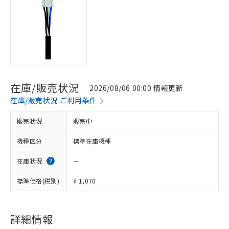
在庫/販売状況
2026/08/06 00:00 情報更新
在庫/販売状況 ご利用条件
販売状況
販売中
機種区分
標準在庫機種
在庫状況
－
標準価格(税別)
¥ 1,070
※1 対応状況
対応済み：EU RoHS指令（10物質）の
非含有に対応した製品が提供可能な商品で
詳細情報
す。