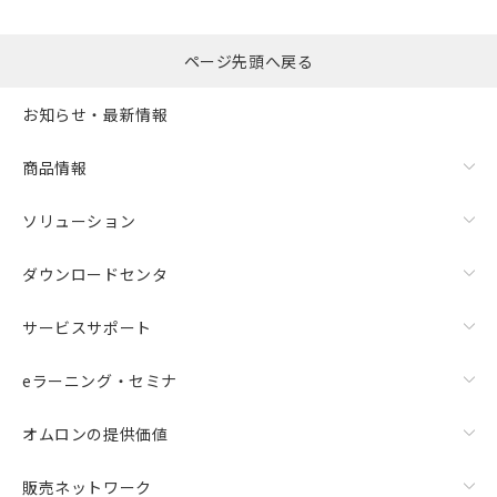
るもので、過去に遡って非含有を証明する
指します。
ものではありません。
また、RoHS指令のフタル酸エステル類４
ページ先頭へ戻る
物質の対応では、対応完了までの期間は出
荷製品に未対応品が混在することから備考
お知らせ・最新情報
欄に対応日を記載しておりました。
既に当社にて対応品への在庫切替を完了
商品情報
していることから、特段のことがない限
り、2022年1月12日より割愛しておりま
す。
ソリューション
ダウンロードセンタ
サービスサポート
eラーニング・セミナ
オムロンの提供価値
販売ネットワーク