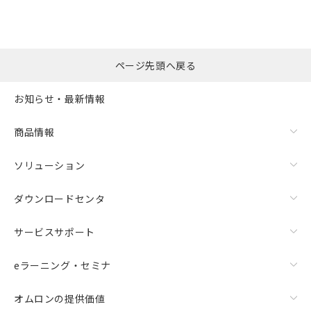
ビス）をご利用いただくには、I-Web
白
情報を公開していない機種
及ぼさない年数を意味します。
り引きをいたしません。
メンバーズにご登録されている必要が
「－」：未確認です。当社販売部門へお問
あります。
い合わせください。
お客様が当ウェブサイト上で当社にご
※3 非含有証明書ダウンロード
登録された部品リストについて、当社
ページ先頭へ戻る
および当社の共同利用者が、当社の製
下記の非含有証明書をダウンロードするこ
品・サービスに関するお客様との取
お知らせ・最新情報
とができます。
合意する
キャンセル
引・商談に必要な範囲で利用すること
をご了承ください。
EU RoHS指令（10物質）の非含有証明書
商品情報
※当社の共同利用者とは、
"個人情報
51物質の非含有証明書（当社基準）
の共同利用に関して"
の「1.共同利
※本証明書は発行日時点で非含有を証明す
用者の範囲」に記載されている法人を
ソリューション
るもので、過去に遡って非含有を証明する
指します。
ものではありません。
ダウンロードセンタ
また、RoHS指令のフタル酸エステル類４
物質の対応では、対応完了までの期間は出
荷製品に未対応品が混在することから備考
サービスサポート
欄に対応日を記載しておりました。
既に当社にて対応品への在庫切替を完了
eラーニング・セミナ
していることから、特段のことがない限
り、2022年1月12日より割愛しておりま
オムロンの提供価値
す。