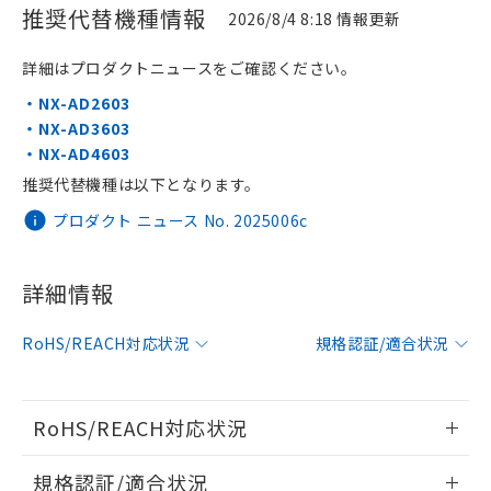
推奨代替機種情報
2026/8/4 8:18 情報更新
詳細はプロダクトニュースをご確認ください。
・NX-AD2603
・NX-AD3603
・NX-AD4603
※1 対応状況
推奨代替機種は以下となります。
対応済み：EU RoHS指令（10物質）の
プロダクト ニュース No. 2025006c
非含有に対応した製品が提供可能な商品で
す。
対応予定：EU RoHS指令（10物質）の非含
詳細情報
ご利用条件
有に対応した製品に切り替える予定のある
商品です。
RoHS/REACH対応状況
規格認証/適合状況
対応予定なし：EU RoHS指令（10物質）の
以下の条件をお読みいただき、同意のうえ
非含有に非対応の商品で、対応品を出す予
ご利用ください。
定はありません。
調査・確認中：EU RoHS指令（10物質）の
RoHS/REACH対応状況
本サービスは、当社制御機器事業取扱
※1 中国RoHS○×表
非含有の対応状況を調査中または確認中の
商品の当社在庫状況および標準価格
情報更新：2026/7/29
商品です。
規格認証/適合状況
(税抜)を提供させていただくもので
「○」：最大均質材料含有率が中国RoHSの