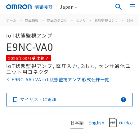
制御機器
Japan
ホーム
>
商品情報
>
商品カテゴリ
>
センサ
>
状態監視センサ
>
E9NC-AA
IoT状態監視アンプ
E9NC-VA0
2026年03月受注終了
IoT状態監視アンプ, 電圧入力, 2出力, センサ通信ユ
ニット用コネクタ
E9NC-AA / VA IoT状態監視アンプ 形式仕様一覧
マイリストに追加
日本語
English
PDF出力