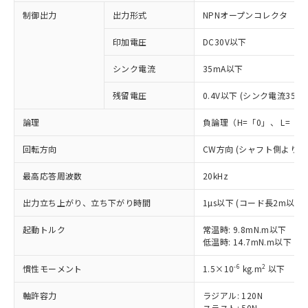
制御出力
出力形式
NPNオープンコレクタ
印加電圧
DC30V以下
シンク電流
35mA以下
残留電圧
0.4V以下 (シンク電流35mA
論理
負論理（H=「0」、 L=「1
回転方向
CW方向 (シャフト側より
※1 対応状況
最高応答周波数
20kHz
対応済み：EU RoHS指令（10物質）の
非含有に対応した製品が提供可能な商品で
出力立ち上がり、立ち下がり時間
1µs以下 (コード長2m以下
す。
起動トルク
常温時: 9.8mN.m以下
対応予定：EU RoHS指令（10物質）の非含
ご利用条件
低温時: 14.7mN.m以下
有に対応した製品に切り替える予定のある
商品です。
-6
2
慣性モーメント
1.5×10
kg.m
以下
対応予定なし：EU RoHS指令（10物質）の
以下の条件をお読みいただき、同意のうえ
非含有に非対応の商品で、対応品を出す予
軸許容力
ラジアル: 120N
ご利用ください。
定はありません。
スラスト: 50N