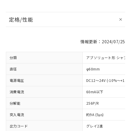
定格/性能
情報更新：2024/07/25
分類
アブソリュート形 シャフ
直径
φ60mm
電源電圧
DC12～24V (-10%～+15
消費電流
60mA以下
分解能
256P/R
突入電流
約9A (5µs)
出力コード
グレイ2進