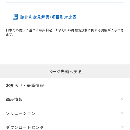
この製品の規格認証/適合状況ページへ
Pb
Hg
Cd
Cr(VI)
その他の認証はこちらのページからご検索ください
該非判定見解書/項目別対比表
X
O
O
O
日本の外為法に基づく該非判定、およびEAR再輸出規制に関する見解が入手でき
ます。
"対応済み"や非含有の記載がされた商品であっても、流通
在庫等で未対応品が混在する可能性があります。
非含有品が必要な際は、弊社営業部門もしくは販売店へお
問い合わせください。
ページ先頭へ戻る
この製品のRoHS/REACH対応状況ページへ
お知らせ・最新情報
商品情報
ソリューション
ダウンロードセンタ