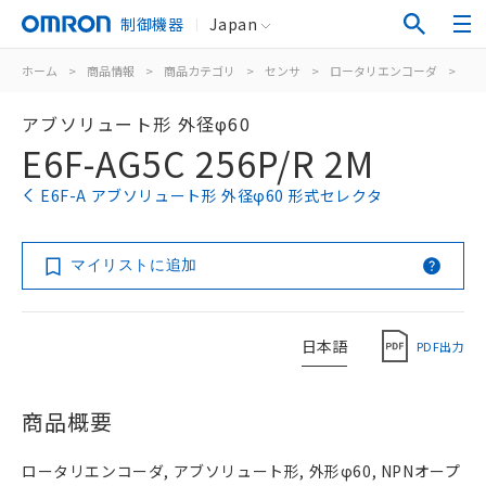
制御機器
Japan
ホーム
>
商品情報
>
商品カテゴリ
>
センサ
>
ロータリエンコーダ
>
ア
アブソリュート形 外径φ60
E6F-AG5C 256P/R 2M
E6F-A アブソリュート形 外径φ60 形式セレクタ
マイリストに追加
日本語
PDF出力
商品概要
ロータリエンコーダ, アブソリュート形, 外形φ60, NPNオープ