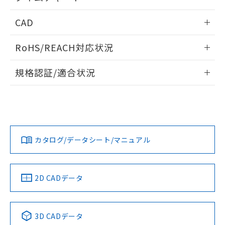
既に当社にて対応品への在庫切替を完了
していることから、特段のことがない限
情報更新：2024/07/25
CAD
り、2022年1月12日より割愛しておりま
す。
ログイン/会員登録いただくと、CADデータをダウンロー
RoHS/REACH対応状況
ドすることができます。
情報更新：2026/7/29
規格認証/適合状況
ログイン/会員登録
EU RoHS
注意事項・凡例
UL認証
CSA認証
CEマーキング
No
No
Yes
対応状況
対応予定月
※1
※2
ダウンロードデータをご利用いただく前に、以下を必ずお読
みください。
カタログ/データシート/マニュアル
対応済み
ソフトウェアの使用条件
LR型式承認
DNV型式承認
BV型式承認
KR型式承
（イギリス
（ノルウェー
（フランス
（韓国
船舶規格）
船舶規格）
船舶規格）
船舶規格
中国 RoHS
注意事項・凡例
2D CADデータ
No
No
No
No
中国 RoHS表
※1 ※2
3D CADデータ