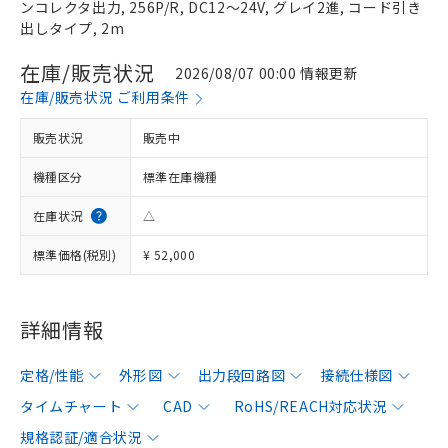
ンコレクタ出力, 256P/R, DC12～24V, グレイ2進, コード引き
出しタイプ, 2m
在庫/販売状況
2026/08/07 00:00 情報更新
在庫/販売状況 ご利用条件
販売状況
販売中
機種区分
標準在庫機種
在庫状況
△
標準価格(税別)
¥ 52,000
詳細情報
定格/性能
外形図
出力段回路図
接続仕様図
タイムチャート
CAD
RoHS/REACH対応状況
規格認証/適合状況