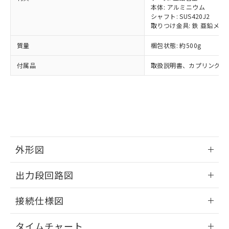
※2 対応予定月
「ｅ」：有害物質（10物質）のすべてが基
場合は、上記1、2および3の内容を当
認ください)
本体: アルミニウム
事前の承諾なく第三者に漏洩または開
準値以下であることを示します。
該第三者に通知します。また当社は、
シャフト: SUS420J2
示しないようお願いします。
部品在庫の切り替え状況などにより、予定
「10」：通常の使用状況下において有害物
取りつけ金具: 鉄 亜鉛メッ
販売先および販売に係わる関係者が違
マイパーツ機能（部品リスト作成サー
空
受注生産機種、また在庫状況の
月が前後することがあります。
質が外部に漏えいし、環境に深刻な影響を
法に輸出するおそれがある場合は、取
ビス）をご利用いただくには、I-Web
白
情報を公開していない機種
質量
梱包状態: 約500g
及ぼさない年数を意味します。
り引きをいたしません。
メンバーズにご登録されている必要が
「－」：未確認です。当社販売部門へお問
あります。
付属品
取扱説明書、カプリング、
い合わせください。
お客様が当ウェブサイト上で当社にご
※3 非含有証明書ダウンロード
登録された部品リストについて、当社
および当社の共同利用者が、当社の製
下記の非含有証明書をダウンロードするこ
品・サービスに関するお客様との取
とができます。
合意する
キャンセル
引・商談に必要な範囲で利用すること
をご了承ください。
EU RoHS指令（10物質）の非含有証明書
※当社の共同利用者とは、
"個人情報
51物質の非含有証明書（当社基準）
外形図
の共同利用に関して"
の「1.共同利
※本証明書は発行日時点で非含有を証明す
用者の範囲」に記載されている法人を
るもので、過去に遡って非含有を証明する
情報更新：2024/07/25
指します。
出力段回路図
ものではありません。
また、RoHS指令のフタル酸エステル類４
情報更新：2024/07/25
物質の対応では、対応完了までの期間は出
接続仕様図
荷製品に未対応品が混在することから備考
情報更新：2024/07/25
欄に対応日を記載しておりました。
タイムチャート