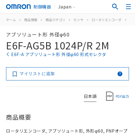
制御機器
Japan
ホーム
>
商品情報
>
商品カテゴリ
>
センサ
>
ロータリエンコーダ
>
ア
アブソリュート形 外径φ60
E6F-AG5B 1024P/R 2M
E6F-A アブソリュート形 外径φ60 形式セレクタ
マイリストに追加
日本語
PDF出力
商品概要
ロータリエンコーダ, アブソリュート形, 外形φ60, PNPオープ