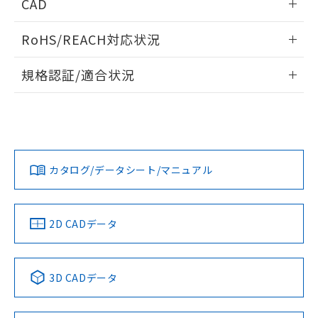
CAD
していることから、特段のことがない限
り、2022年1月12日より割愛しておりま
ログイン/会員登録いただくと、CADデータをダウンロー
す。
RoHS/REACH対応状況
ドすることができます。
情報更新：2026/7/29
規格認証/適合状況
ログイン/会員登録
EU RoHS
注意事項・凡例
UL認証
CSA認証
CEマーキング
No
No
Yes
対応状況
対応予定月
※1
※2
ダウンロードデータをご利用いただく前に、以下を必ずお読
みください。
カタログ/データシート/マニュアル
対応済み
ソフトウェアの使用条件
LR型式承認
DNV型式承認
BV型式承認
KR型式承
（イギリス
（ノルウェー
（フランス
（韓国
船舶規格）
船舶規格）
船舶規格）
船舶規格
中国 RoHS
注意事項・凡例
2D CADデータ
No
No
No
No
中国 RoHS表
※1 ※2
3D CADデータ
この製品の規格認証/適合状況ページへ
Pb
Hg
Cd
Cr(VI)
その他の認証はこちらのページからご検索ください