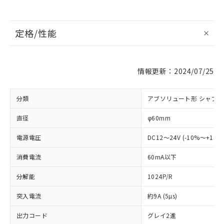
定格/性能
情報更新：2024/07/25
分類
アブソリュート形 シャフ
直径
φ60mm
電源電圧
DC12～24V (-10%～+15
消費電流
60mA以下
分解能
1024P/R
突入電流
約9A (5µs)
出力コード
グレイ2進