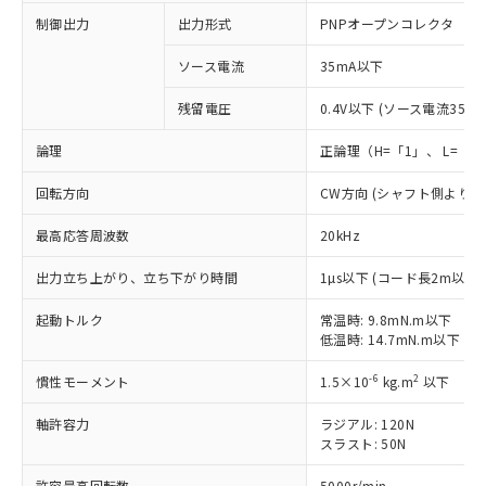
制御出力
出力形式
PNPオープンコレクタ
ソース電流
35mA以下
残留電圧
0.4V以下 (ソース電流35mA
論理
正論理（H=「1」、 L=「0
回転方向
CW方向 (シャフト側より
※1 対応状況
最高応答周波数
20kHz
対応済み：EU RoHS指令（10物質）の
出力立ち上がり、立ち下がり時間
1µs以下 (コード長2m以下
非含有に対応した製品が提供可能な商品で
起動トルク
す。
常温時: 9.8mN.m以下
低温時: 14.7mN.m以下
対応予定：EU RoHS指令（10物質）の非含
ご利用条件
有に対応した製品に切り替える予定のある
-6
2
慣性モーメント
1.5×10
kg.m
以下
商品です。
対応予定なし：EU RoHS指令（10物質）の
軸許容力
ラジアル: 120N
以下の条件をお読みいただき、同意のうえ
非含有に非対応の商品で、対応品を出す予
スラスト: 50N
ご利用ください。
定はありません。
調査・確認中：EU RoHS指令（10物質）の
許容最高回転数
5000r/min