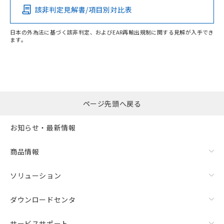
該非判定見解書/項目別対比表
X
O
O
O
日本の外為法に基づく該非判定、およびEAR再輸出規制に関する見解が入手でき
ます。
"対応済み"や非含有の記載がされた商品であっても、流通
在庫等で未対応品が混在する可能性があります。
非含有品が必要な際は、弊社営業部門もしくは販売店へお
問い合わせください。
ページ先頭へ戻る
この製品のRoHS/REACH対応状況ページへ
お知らせ・最新情報
商品情報
ソリューション
ダウンロードセンタ
サービスサポート