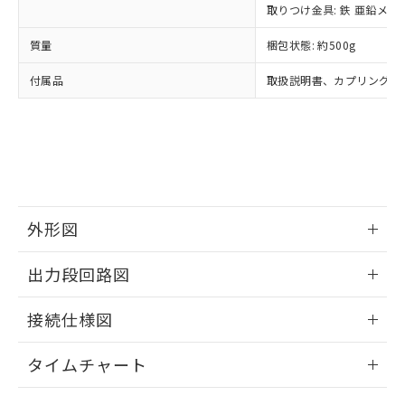
準値以下であることを示します。
取りつけ金具: 鉄 亜鉛メッ
該第三者に通知します。また当社は、
示しないようお願いします。
部品在庫の切り替え状況などにより、予定
「10」：通常の使用状況下において有害物
販売先および販売に係わる関係者が違
マイパーツ機能（部品リスト作成サー
空
受注生産機種、また在庫状況の
質量
梱包状態: 約500g
月が前後することがあります。
質が外部に漏えいし、環境に深刻な影響を
法に輸出するおそれがある場合は、取
ビス）をご利用いただくには、I-Web
白
情報を公開していない機種
及ぼさない年数を意味します。
り引きをいたしません。
メンバーズにご登録されている必要が
付属品
取扱説明書、カプリング、
「－」：未確認です。当社販売部門へお問
あります。
い合わせください。
お客様が当ウェブサイト上で当社にご
※3 非含有証明書ダウンロード
登録された部品リストについて、当社
および当社の共同利用者が、当社の製
下記の非含有証明書をダウンロードするこ
品・サービスに関するお客様との取
とができます。
合意する
キャンセル
引・商談に必要な範囲で利用すること
をご了承ください。
EU RoHS指令（10物質）の非含有証明書
外形図
※当社の共同利用者とは、
"個人情報
51物質の非含有証明書（当社基準）
の共同利用に関して"
の「1.共同利
※本証明書は発行日時点で非含有を証明す
情報更新：2024/07/25
用者の範囲」に記載されている法人を
出力段回路図
るもので、過去に遡って非含有を証明する
指します。
ものではありません。
情報更新：2024/07/25
また、RoHS指令のフタル酸エステル類４
接続仕様図
物質の対応では、対応完了までの期間は出
荷製品に未対応品が混在することから備考
情報更新：2024/07/25
タイムチャート
欄に対応日を記載しておりました。
既に当社にて対応品への在庫切替を完了
情報更新：2024/07/25