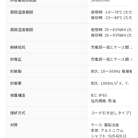
本サービスは、当社制御機器事業取扱
※1 中国RoHS○×表
非含有の対応状況を調査中または確認中の
商品の当社在庫状況および標準価格
商品です。
周囲温度範囲
使用時: -10～70℃ (た
(税抜)を提供させていただくもので
「○」：最大均質材料含有率が中国RoHSの
非該当品：ライセンス料など無形物で、有
保存時: -25～80℃ (た
す。
基準値以下であることを示します。
害物質有無と関係のない商品です。
当社制御機器事業取扱商品の中には、
周囲湿度範囲
「×」：最大均質材料含有率が中国RoHSの
使用時: 35～85%RH (
仕入先様の事情により、非含有部品として
本サービスの対象外となる商品もある
保存時: 35～95%RH (
基準値を超えていることを示します。
いたものが、含有品と判明した場合などや
当社は、これら貴社製品のうち、外国
ことをご了承ください。
「－」：未確認です。当社販売部門へお問
むを得ず変更することがあります。
為替および外国貿易法に定める商品
在庫状況および標準価格照会結果は、
絶縁抵抗
充電部一括とケース間: 20M
い合わせください。
（以下｢規制貨物等」という）を輸出
記載している更新日時点での社内デー
*EU RoHS指令（10物質）：
または国外への提供する場合は、日本
耐電圧
充電部一括とケース間: AC500V
記
タに基づき作成されるものであり、閲
説明
鉛(Pb) 1000ppm以下、 水銀(Hg) 1000ppm以下、 カド
*中国RoHS10物質の基準値 (GB/T26572)：
国政府の輸出許可(または役務取引許
号
覧された時点での実際の在庫および標
ミウム(Cd) 100ppm以下、
Pb(鉛) :1000ppm、 Hg(水銀) : 1000ppm、 Cd(カドミウ
可)を取得するなどの必要な手続きを
六価クロム(Cr(Ⅵ)) 1000ppm以下、ポリ臭化ビフェニル
耐振動
耐久: 10～500Hz 複振幅 
ム) : 100ppm、
準価格とは異なる場合があることをご
類(PBB) 1000ppm以下、ポリ臭化ジフェニルエーテル類
Cr(Ⅵ)(六価クロム) : 1000ppm、 PBBs(ポリ臭化ビフェ
とります。
了承ください。
(PBDE) 1000ppm以下、フタル酸ビス(2-エチルヘキシ
○
一定数以上の在庫あり
ニル類) : 1000ppm、 PBDEs(ポリ臭化ジフェニルエーテ
2
耐衝撃
耐久: 1000m/s
X、Y、Z 
当社は規制貨物を破棄する場合は、完
ル) (DEHP)(別名：DOP) 1000ppm以下、フタル酸ブチ
正式な納期状況および標準価格はお客
ル類) : 1000ppm、
ルベンジル（BBP） 1000ppm以下、フタル酸ジブチル
全に破砕するなど、違法に輸出されな
DBP(フタル酸ジブチル) : 1000ppm、 DIBP(フタル酸ジ
様のお取引先、またはお客様担当のオ
（DBP） 1000ppm以下、フタル酸ジイソブチル
イソブチル) : 1000ppm、 BBP(フタル酸ブチルベンジ
保護構造
IEC: IP65
△
一定数には満たないが在庫あり
いよう必要な手段を講じます。
ムロン制御機器販売店・当社販売員に
(DIBP) 1000ppm以下
ル) : 1000ppm、
社内規格: 防油
当社は貴社製品を、核兵器、ミサイ
但し、RoHS指令で産業用監視および制御機器に対する
DEHP(フタル酸ビス(2-エチルヘキシル)) : 1000ppm
ご相談ください。
適用除外項目は除く。
ル、化学兵器、生物兵器またはその他
－
在庫なし(最新の在庫状況につ
オムロン制御機器販売店や当社販売拠
フタル酸エステル類の４物質については閾値を超える意
接続方式
コード引き出しタイプ (コード
武器並びにこれらの製造装置等に一切
いては、お客様のお取引先、ま
図的な使用がないことを確認しています。
点は「
販売ネットワーク
」をご確認
※2 環境保護使用期限
使用いたしません。
たはお客様担当のオムロン制御
ください。
材質
ケース: 亜鉛合金
当社は、貴社製品を第三者に販売する
機器販売店・当社販売員にご確
本体: アルミニウム
在庫状況および標準価格結果を当社の
※2 対応予定月
「ｅ」：有害物質（10物質）のすべてが基
場合は、上記1、2および3の内容を当
シャフト: SUS420J2
認ください)
事前の承諾なく第三者に漏洩または開