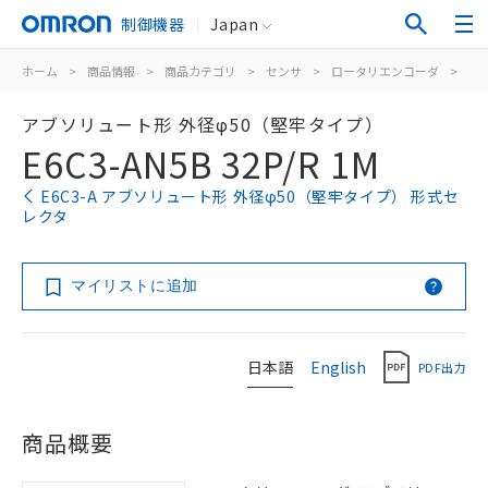
制御機器
Japan
ホーム
>
商品情報
>
商品カテゴリ
>
センサ
>
ロータリエンコーダ
>
ア
アブソリュート形 外径φ50（堅牢タイプ）
E6C3-AN5B 32P/R 1M
E6C3-A アブソリュート形 外径φ50（堅牢タイプ） 形式セ
レクタ
マイリストに追加
日本語
English
PDF出力
商品概要