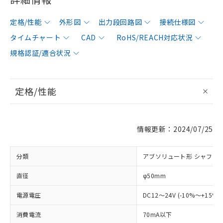
定格/性能
外形図
出力段回路図
接続仕様図
タイムチャート
CAD
RoHS/REACH対応状況
規格認証/適合状況
定格/性能
情報更新：2024/07/25
分類
アブソリュート形 シャフト
直径
φ50mm
電源電圧
DC12～24V (-10%～+15%
消費電流
70mA以下