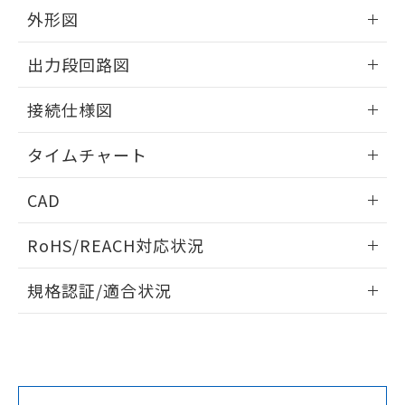
をご了承ください。
外形図
EU RoHS指令（10物質）の非含有証明書
※当社の共同利用者とは、
"個人情報
51物質の非含有証明書（当社基準）
の共同利用に関して"
の「1.共同利
情報更新：2024/07/25
出力段回路図
※本証明書は発行日時点で非含有を証明す
用者の範囲」に記載されている法人を
るもので、過去に遡って非含有を証明する
指します。
情報更新：2024/07/25
ものではありません。
接続仕様図
また、RoHS指令のフタル酸エステル類４
物質の対応では、対応完了までの期間は出
情報更新：2024/07/25
タイムチャート
荷製品に未対応品が混在することから備考
欄に対応日を記載しておりました。
情報更新：2024/07/25
既に当社にて対応品への在庫切替を完了
CAD
していることから、特段のことがない限
ログイン/会員登録いただくと、CADデータをダウンロー
り、2022年1月12日より割愛しておりま
RoHS/REACH対応状況
ドすることができます。
す。
情報更新：2026/7/29
規格認証/適合状況
ログイン/会員登録
EU RoHS
注意事項・凡例
UL認証
CSA認証
CEマーキング
No
No
Yes
対応状況
対応予定月
※1
※2
ダウンロードデータをご利用いただく前に、以下を必ずお読