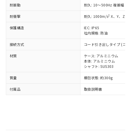
Pb(鉛) :1000ppm、 Hg(水銀) : 1000ppm、 Cd(カドミウ
可)を取得するなどの必要な手続きを
六価クロム(Cr(Ⅵ)) 1000ppm以下、ポリ臭化ビフェニル
耐振動
ム) : 100ppm、
耐久: 10～500Hz 複振幅 2
準価格とは異なる場合があることをご
類(PBB) 1000ppm以下、ポリ臭化ジフェニルエーテル類
Cr(Ⅵ)(六価クロム) : 1000ppm、 PBBs(ポリ臭化ビフェ
とります。
了承ください。
(PBDE) 1000ppm以下、フタル酸ビス(2-エチルヘキシ
○
一定数以上の在庫あり
ニル類) : 1000ppm、 PBDEs(ポリ臭化ジフェニルエーテ
当社は規制貨物を破棄する場合は、完
2
耐衝撃
耐久: 1000m/s
X、Y、Z 各
ル) (DEHP)(別名：DOP) 1000ppm以下、フタル酸ブチ
正式な納期状況および標準価格はお客
ル類) : 1000ppm、
ルベンジル（BBP） 1000ppm以下、フタル酸ジブチル
全に破砕するなど、違法に輸出されな
DBP(フタル酸ジブチル) : 1000ppm、 DIBP(フタル酸ジ
様のお取引先、またはお客様担当のオ
（DBP） 1000ppm以下、フタル酸ジイソブチル
イソブチル) : 1000ppm、 BBP(フタル酸ブチルベンジ
△
一定数には満たないが在庫あり
保護構造
IEC: IP65
いよう必要な手段を講じます。
ムロン制御機器販売店・当社販売員に
(DIBP) 1000ppm以下
ル) : 1000ppm、
社内規格: 防油
当社は貴社製品を、核兵器、ミサイ
但し、RoHS指令で産業用監視および制御機器に対する
DEHP(フタル酸ビス(2-エチルヘキシル)) : 1000ppm
ご相談ください。
適用除外項目は除く。
ル、化学兵器、生物兵器またはその他
－
在庫なし(最新の在庫状況につ
オムロン制御機器販売店や当社販売拠
フタル酸エステル類の４物質については閾値を超える意
接続方式
コード引き出しタイプ (コード
武器並びにこれらの製造装置等に一切
いては、お客様のお取引先、ま
図的な使用がないことを確認しています。
点は「
販売ネットワーク
」をご確認
※2 環境保護使用期限
使用いたしません。
たはお客様担当のオムロン制御
ください。
材質
ケース: アルミニウム
当社は、貴社製品を第三者に販売する
機器販売店・当社販売員にご確
在庫状況および標準価格結果を当社の
本体: アルミニウム
※2 対応予定月
「ｅ」：有害物質（10物質）のすべてが基
場合は、上記1、2および3の内容を当
認ください)
シャフト: SUS303
事前の承諾なく第三者に漏洩または開
準値以下であることを示します。
該第三者に通知します。また当社は、
示しないようお願いします。
部品在庫の切り替え状況などにより、予定
「10」：通常の使用状況下において有害物
販売先および販売に係わる関係者が違
質量
梱包状態: 約300g
マイパーツ機能（部品リスト作成サー
空
受注生産機種、また在庫状況の
月が前後することがあります。
質が外部に漏えいし、環境に深刻な影響を
法に輸出するおそれがある場合は、取
ビス）をご利用いただくには、I-Web
白
情報を公開していない機種
及ぼさない年数を意味します。
付属品
取扱説明書
り引きをいたしません。
メンバーズにご登録されている必要が
「－」：未確認です。当社販売部門へお問
あります。
い合わせください。
お客様が当ウェブサイト上で当社にご
※3 非含有証明書ダウンロード
登録された部品リストについて、当社
および当社の共同利用者が、当社の製
下記の非含有証明書をダウンロードするこ
品・サービスに関するお客様との取
とができます。
合意する
キャンセル
引・商談に必要な範囲で利用すること