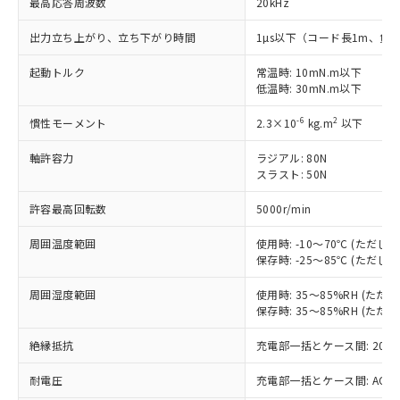
最高応答周波数
20kHz
対応済み：EU RoHS指令（10物質）の
出力立ち上がり、立ち下がり時間
1µs以下（コード長1m、負荷
非含有に対応した製品が提供可能な商品で
す。
起動トルク
常温時: 10mN.m以下
低温時: 30mN.m以下
対応予定：EU RoHS指令（10物質）の非含
ご利用条件
有に対応した製品に切り替える予定のある
-6
2
慣性モーメント
2.3×10
kg.m
以下
商品です。
対応予定なし：EU RoHS指令（10物質）の
軸許容力
ラジアル: 80N
以下の条件をお読みいただき、同意のうえ
非含有に非対応の商品で、対応品を出す予
スラスト: 50N
ご利用ください。
定はありません。
調査・確認中：EU RoHS指令（10物質）の
許容最高回転数
5000r/min
本サービスは、当社制御機器事業取扱
※1 中国RoHS○×表
非含有の対応状況を調査中または確認中の
商品の当社在庫状況および標準価格
商品です。
周囲温度範囲
使用時: -10～70℃ (ただ
(税抜)を提供させていただくもので
「○」：最大均質材料含有率が中国RoHSの
非該当品：ライセンス料など無形物で、有
保存時: -25～85℃ (ただ
す。
基準値以下であることを示します。
害物質有無と関係のない商品です。
当社制御機器事業取扱商品の中には、
「×」：最大均質材料含有率が中国RoHSの
周囲湿度範囲
使用時: 35～85%RH (た
仕入先様の事情により、非含有部品として
本サービスの対象外となる商品もある
保存時: 35～85%RH (た
基準値を超えていることを示します。
いたものが、含有品と判明した場合などや
当社は、これら貴社製品のうち、外国
ことをご了承ください。
「－」：未確認です。当社販売部門へお問
むを得ず変更することがあります。
為替および外国貿易法に定める商品
在庫状況および標準価格照会結果は、
絶縁抵抗
充電部一括とケース間: 20MΩ
い合わせください。
（以下｢規制貨物等」という）を輸出
記載している更新日時点での社内デー
*EU RoHS指令（10物質）：
または国外への提供する場合は、日本
記
タに基づき作成されるものであり、閲
説明
耐電圧
充電部一括とケース間: AC500V 
鉛(Pb) 1000ppm以下、 水銀(Hg) 1000ppm以下、 カド
*中国RoHS10物質の基準値 (GB/T26572)：
国政府の輸出許可(または役務取引許
号
覧された時点での実際の在庫および標
ミウム(Cd) 100ppm以下、