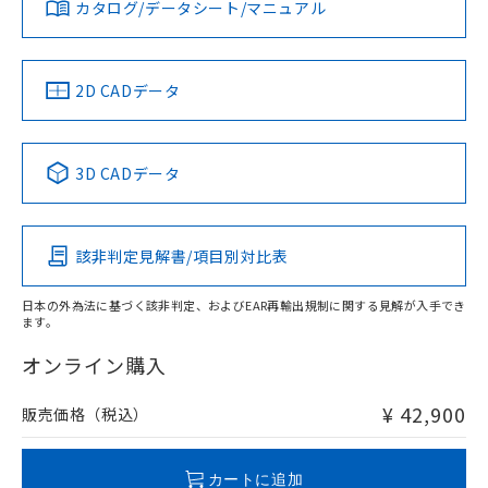
みください。
カタログ/データシート/マニュアル
対応済み
ソフトウェアの使用条件
LR型式承認
DNV型式承認
BV型式承認
KR型式承
（イギリス
（ノルウェー
（フランス
（韓国
船舶規格）
船舶規格）
船舶規格）
船舶規格
中国 RoHS
注意事項・凡例
2D CADデータ
No
No
No
No
中国 RoHS表
※1 ※2
3D CADデータ
この製品の規格認証/適合状況ページへ
Pb
Hg
Cd
Cr(VI)
その他の認証はこちらのページからご検索ください
該非判定見解書/項目別対比表
X
O
O
O
日本の外為法に基づく該非判定、およびEAR再輸出規制に関する見解が入手でき
ます。
"対応済み"や非含有の記載がされた商品であっても、流通
在庫等で未対応品が混在する可能性があります。
オンライン購入
非含有品が必要な際は、弊社営業部門もしくは販売店へお
問い合わせください。
¥ 42,900
販売価格（税込）
この製品のRoHS/REACH対応状況ページへ
カートに追加