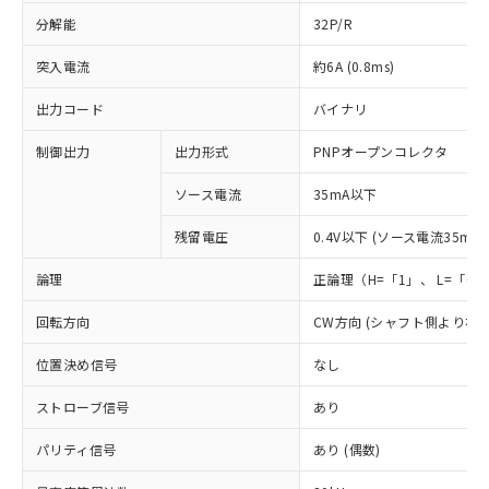
分解能
32P/R
突入電流
約6A (0.8ms)
出力コード
バイナリ
制御出力
出力形式
PNPオープンコレクタ
ソース電流
35mA以下
残留電圧
0.4V以下 (ソース電流35mA時
論理
正論理（H=「1」、 L=「0
回転方向
CW方向 (シャフト側より右
位置決め信号
なし
ストローブ信号
あり
パリティ信号
あり (偶数)
※1 対応状況