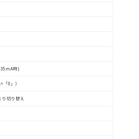
35mA時)
L=「0」）
より切り替え
 RoHS指令（10物質）の非含有に対応した製品が提供可能な商品です
oHS指令（10物質）の非含有に対応した製品に切り替える予定のある
 RoHS指令（10物質）の非含有に非対応の商品で、対応品を出す予
 RoHS指令（10物質）の非含有の対応状況を調査中または確認中の
ンス料など無形物で、有害物質有無と関係のない商品です。