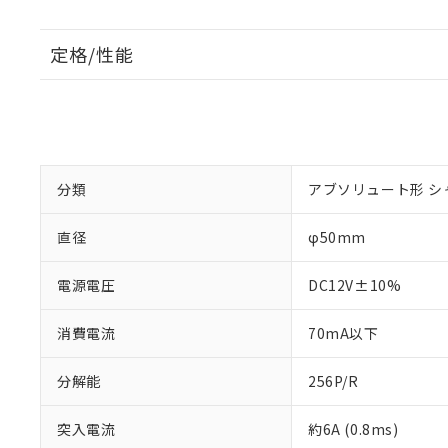
定格/性能
分類
アブソリュート形 シ
直径
φ50mm
電源電圧
DC12V±10%
消費電流
70mA以下
分解能
256P/R
突入電流
約6A (0.8ms)