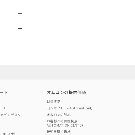
2026/7/29
ート
オムロンの提供価値
目指す姿
ポート
コンセプト「i-Automation!」
ジャパンデスク
オムロンの強み
お客様との共創拠点
AUTOMATION CENTER
DIBP
BBP
DEHP
環境保護
技術を磨く現場
・セミナ
状況ページへ