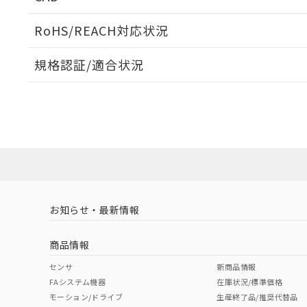
ログイン/会員登録いただくと、CADデータをダウンロ
RoHS/REACH対応状況
規格認証/適合状況
EU RoHS
注意事項・凡例
UL認証
CSA認証
CEマーキング
ダウンロードデータをご利用いただく前に、以下を必ずお読
No
No
Yes
対応状況
対応予定月
※1
※2
ソフトウェアの使用条件
対応済み
LR型式承認
DNV型式承認
BV型式承認
KR
（イギリス
（ノルウェー
（フランス
（
お知らせ・最新情報
中国 RoHS
注意事項・凡例
船舶規格）
船舶規格）
船舶規格）
船
商品情報
No
No
No
No
中国 RoHS表
※1 ※2
センサ
新商品情報
FAシステム機器
在庫状況/標準価格
Pb
Hg
Cd
Cr(V
モーション/ドライブ
生産終了品/推奨代替品