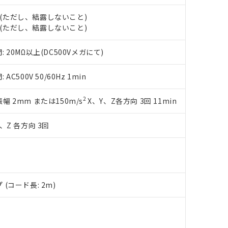
明書（当社基準）
H (ただし、結露しないこと)
日時点で非含有を証明するもので、過去に遡って非含有を証明するも
H (ただし、結露しないこと)
令のフタル酸エステル類４物質の対応では、対応完了までの期間は出
備考欄に対応日を記載しておりました。
品への在庫切替を完了していることから、特段のことがない限り、20
20MΩ以上(DC500Vメガにて)
す。
500V 50/60Hz 1min
2
複振幅 2mm または150m/s
X、Y、Z各方向 3回 11min
、Z 各方向 3回
(コード長: 2m)