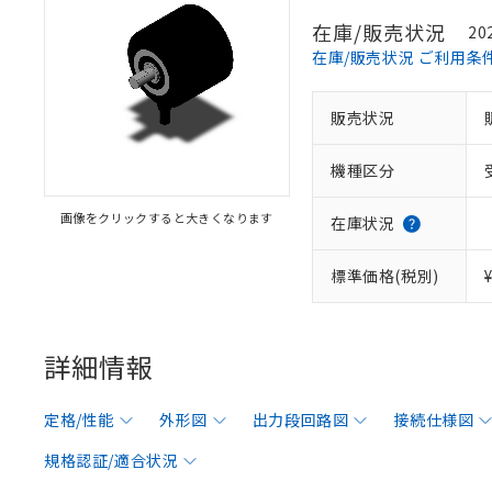
在庫/販売状況
20
在庫/販売状況 ご利用条
販売状況
機種区分
画像をクリックすると大きくなります
在庫状況
標準価格(税別)
詳細情報
定格/性能
外形図
出力段回路図
接続仕様図
規格認証/適合状況