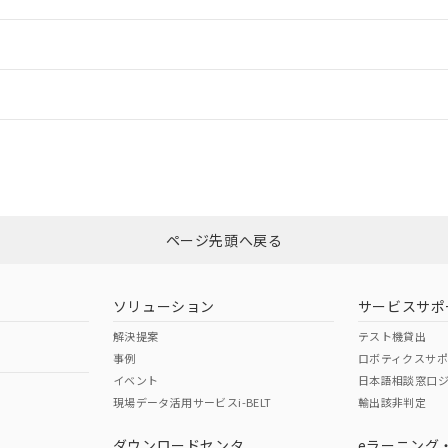
ードすることができます。
情報更新：
ログイン/会員登録
CCC認証
電波法
みください。
N/A
N/A
非含有証明書
※3
ページ先頭へ戻る
ダウンロードはこちら
型式承認
NK型式承認
ABS型式承認
韓国
（日本
（アメリカ
ソリューション
サービスサポ
舶規格）
船舶規格）
船舶規格）
解決提案
テスト機貸出
事例
ロボティクスサ
No
No
イベント
日本語相談窓口
現場データ活用サービスi-BELT
輸出該非判定
I)
PBBs
PBDEs
DBP
ダウンロードセンタ
eラーニング
この製品の規格認証/適合