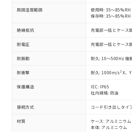
51物質の非含有証
周囲湿度範囲
使用時: 35～85%R
※本証明書は発行
保存時: 35～85%R
また、RoHS指
混在することから
既に当社にて対応
絶縁抵抗
充電部一括とケース間: 
り割愛しておりま
耐電圧
充電部一括とケース間: AC
耐振動
耐久: 10～500Hz 
2
耐衝撃
耐久: 1000m/s
X、Y
保護構造
IEC: IP65
社内規格: 防油
接続方式
コード引き出しタイプ 
材質
ケース: アルミニウム
本体: アルミニウム