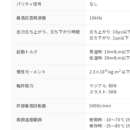
※1 中国RoHS
パリティ信号
なし
仕入先様の事情に
があります。
以下の条件をお読
「○」：最大均質
最高応答周波数
10kHz
「×」：最大均質
本サービスは
当社は、これ
*EU RoHS指令（10物
「－」：未確認で
鉛(Pb) 1000ppm以下、
くものです。
う）を輸出ま
出力立ち上がり、立ち下がり時間
立ち上がり: 10µs以
記
説明
六価クロム(Cr(Ⅵ)) 1
当社制御機器
などの必要な
フタル酸ビス(2-エチルヘ
立ち下がり: 1µs以下
号
*中国RoHS10物質の基準値 
ル（DBP） 1000ppm
在庫状況およ
当社は規制貨
Pb(鉛) :1000ppm、 Hg
但し、RoHS指令で産
のであり、閲
ます。
Cr(Ⅵ)(六価クロム) : 
フタル酸エステル類の４
起動トルク
常温時: 10mN.m以
○
一定数以
DBP(フタル酸ジブチル) :
い。
当社は貴社製
低温時: 30mN.m以
DEHP(フタル酸ビス(2-エ
正式な納期状
置等に一切使
当社販売員に
※2 対応予定月
△
一定数に
当社は、貴社
-6
2
慣性モーメント
2.3×10
kg.m
以
オムロン制御
また当社は、
※2 環境保護使
在庫状況およ
部品在庫の切り替
たしません。
－
在庫なし
す。
軸許容力
ラジアル: 80N
「ｅ」：有害物質
機器販売
マイパーツ機
スラスト: 50N
「10」：通常の
ている必要が
味します。
空
受注生産
お客様が当ウ
※3 非含有証明
「－」：未確認で
許容最高回転数
5000r/min
白
が、当社の製
さい。
下記の非含有証明
周囲温度範囲
使用時: -10～70℃
※当社の共同
保存時: -25～85℃
いる法人を指
EU RoHS指令（