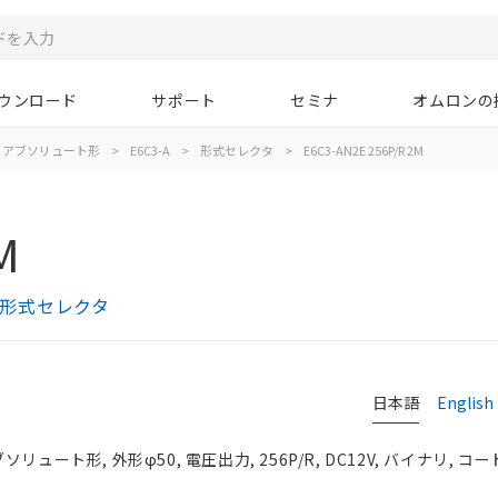
ウンロード
サポート
セミナ
オムロンの
アブソリュート形
>
E6C3-A
>
形式セレクタ
>
E6C3-AN2E 256P/R 2M
M
） 形式セレクタ
日本語
English
リュート形, 外形φ50, 電圧出力, 256P/R, DC12V, バイナリ, 