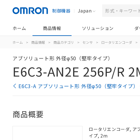
制御機器
Japan
ホーム
商品情報
ソリューション
ダ
ホーム
>
商品情報
>
商品カテゴリ
>
センサ
>
ロータリエンコーダ
>
アブソリュート形 外径φ50（堅牢タイプ）
E6C3-AN2E 256P/R 2
E6C3-A アブソリュート形 外径φ50（堅牢タイプ
商品概要
ロータリエンコーダ, アブソ
イプ, 2m