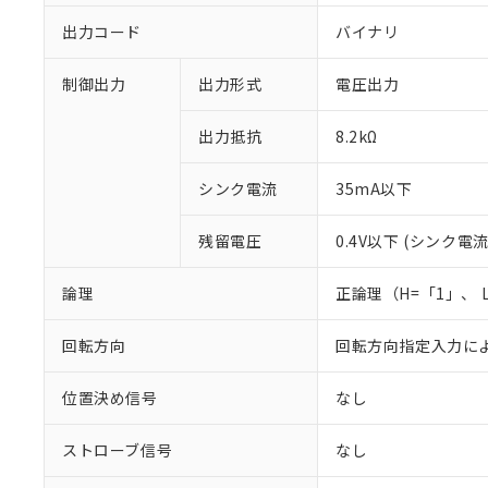
出力コード
バイナリ
制御出力
出力形式
電圧出力
出力抵抗
8.2kΩ
シンク電流
35mA以下
残留電圧
0.4V以下 (シンク電流
論理
正論理（H=「1」、 
回転方向
回転方向指定入力に
※1 対応状況
対応済み：EU
位置決め信号
なし
対応予定：EU R
対応予定なし：EU
ストローブ信号
なし
調査・確認中：EU
ご利用条件
非該当品：ライセ