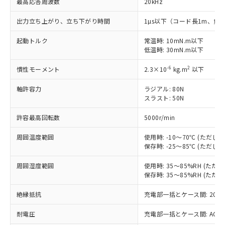
最高応答周波数
20kHz
対応済み：EU RoHS指令（10物質）の
出力立ち上がり、立ち下がり時間
1µs以下（コード長1m、負荷
非含有に対応した製品が提供可能な商品で
す。
起動トルク
常温時: 10mN.m以下
低温時: 30mN.m以下
対応予定：EU RoHS指令（10物質）の非含
ご利用条件
有に対応した製品に切り替える予定のある
-6
2
慣性モーメント
2.3×10
kg.m
以下
商品です。
対応予定なし：EU RoHS指令（10物質）の
軸許容力
ラジアル: 80N
以下の条件をお読みいただき、同意のうえ
非含有に非対応の商品で、対応品を出す予
スラスト: 50N
ご利用ください。
定はありません。
調査・確認中：EU RoHS指令（10物質）の
許容最高回転数
5000r/min
本サービスは、当社制御機器事業取扱
※1 中国RoHS○×表
非含有の対応状況を調査中または確認中の
商品の当社在庫状況および標準価格
商品です。
周囲温度範囲
使用時: -10～70℃ (ただ
(税抜)を提供させていただくもので
「○」：最大均質材料含有率が中国RoHSの
非該当品：ライセンス料など無形物で、有
保存時: -25～85℃ (ただ
す。
基準値以下であることを示します。
害物質有無と関係のない商品です。
当社制御機器事業取扱商品の中には、
「×」：最大均質材料含有率が中国RoHSの
周囲湿度範囲
使用時: 35～85%RH (た
仕入先様の事情により、非含有部品として
本サービスの対象外となる商品もある
保存時: 35～85%RH (た
基準値を超えていることを示します。
いたものが、含有品と判明した場合などや
当社は、これら貴社製品のうち、外国
ことをご了承ください。
「－」：未確認です。当社販売部門へお問
むを得ず変更することがあります。
為替および外国貿易法に定める商品
在庫状況および標準価格照会結果は、
絶縁抵抗
充電部一括とケース間: 20MΩ
い合わせください。
（以下｢規制貨物等」という）を輸出
記載している更新日時点での社内デー
*EU RoHS指令（10物質）：
または国外への提供する場合は、日本
記
タに基づき作成されるものであり、閲
説明
耐電圧
充電部一括とケース間: AC500V 
鉛(Pb) 1000ppm以下、 水銀(Hg) 1000ppm以下、 カド
*中国RoHS10物質の基準値 (GB/T26572)：
国政府の輸出許可(または役務取引許
号
覧された時点での実際の在庫および標
ミウム(Cd) 100ppm以下、