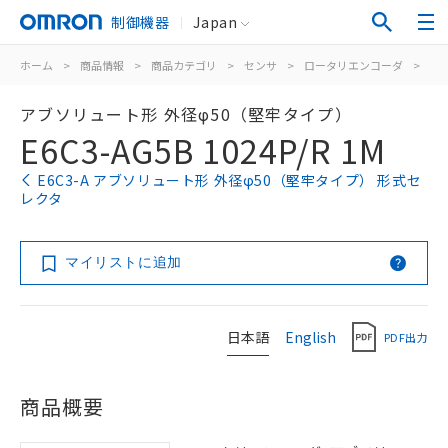
制御機器
Japan
ホーム
>
商品情報
>
商品カテゴリ
>
センサ
>
ロータリエンコーダ
>
ア
アブソリュート形 外径φ50（堅牢タイプ）
E6C3-AG5B 1024P/R 1M
E6C3-A アブソリュート形 外径φ50（堅牢タイプ） 形式セ
レクタ
マイリストに追加
日本語
English
PDF出力
商品概要