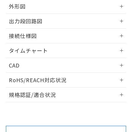
をご了承ください。
外形図
EU RoHS指令（10物質）の非含有証明書
※当社の共同利用者とは、
"個人情報
51物質の非含有証明書（当社基準）
の共同利用に関して"
の「1.共同利
情報更新：2024/07/25
出力段回路図
※本証明書は発行日時点で非含有を証明す
用者の範囲」に記載されている法人を
るもので、過去に遡って非含有を証明する
指します。
情報更新：2024/07/25
ものではありません。
接続仕様図
また、RoHS指令のフタル酸エステル類４
物質の対応では、対応完了までの期間は出
情報更新：2024/07/25
タイムチャート
荷製品に未対応品が混在することから備考
欄に対応日を記載しておりました。
情報更新：2024/07/25
既に当社にて対応品への在庫切替を完了
CAD
していることから、特段のことがない限
ログイン/会員登録いただくと、CADデータをダウンロー
り、2022年1月12日より割愛しておりま
RoHS/REACH対応状況
ドすることができます。
す。
情報更新：2026/7/29
規格認証/適合状況
ログイン/会員登録
EU RoHS
注意事項・凡例
UL認証
CSA認証
CEマーキング
No
No
Yes
対応状況
対応予定月
※1
※2
ダウンロードデータをご利用いただく前に、以下を必ずお読