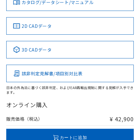
みください。
カタログ/データシート/マニュアル
対応済み
ソフトウェアの使用条件
LR型式承認
DNV型式承認
BV型式承認
KR型式承
（イギリス
（ノルウェー
（フランス
（韓国
船舶規格）
船舶規格）
船舶規格）
船舶規格
中国 RoHS
注意事項・凡例
2D CADデータ
No
No
No
No
中国 RoHS表
※1 ※2
3D CADデータ
この製品の規格認証/適合状況ページへ
Pb
Hg
Cd
Cr(VI)
その他の認証はこちらのページからご検索ください
該非判定見解書/項目別対比表
X
O
O
O
日本の外為法に基づく該非判定、およびEAR再輸出規制に関する見解が入手でき
ます。
"対応済み"や非含有の記載がされた商品であっても、流通
在庫等で未対応品が混在する可能性があります。
オンライン購入
非含有品が必要な際は、弊社営業部門もしくは販売店へお
問い合わせください。
¥ 42,900
販売価格（税込）
この製品のRoHS/REACH対応状況ページへ
カートに追加