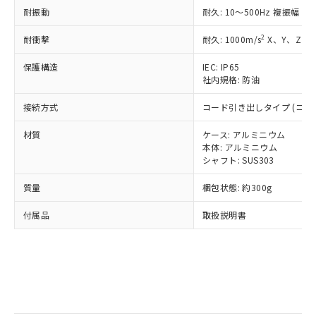
Pb(鉛) :1000ppm、 Hg(水銀) : 1000ppm、 Cd(カドミウ
可)を取得するなどの必要な手続きを
六価クロム(Cr(Ⅵ)) 1000ppm以下、ポリ臭化ビフェニル
耐振動
ム) : 100ppm、
耐久: 10～500Hz 複振幅 2
準価格とは異なる場合があることをご
類(PBB) 1000ppm以下、ポリ臭化ジフェニルエーテル類
Cr(Ⅵ)(六価クロム) : 1000ppm、 PBBs(ポリ臭化ビフェ
とります。
了承ください。
(PBDE) 1000ppm以下、フタル酸ビス(2-エチルヘキシ
○
一定数以上の在庫あり
ニル類) : 1000ppm、 PBDEs(ポリ臭化ジフェニルエーテ
当社は規制貨物を破棄する場合は、完
2
耐衝撃
耐久: 1000m/s
X、Y、Z 各
ル) (DEHP)(別名：DOP) 1000ppm以下、フタル酸ブチ
正式な納期状況および標準価格はお客
ル類) : 1000ppm、
ルベンジル（BBP） 1000ppm以下、フタル酸ジブチル
全に破砕するなど、違法に輸出されな
DBP(フタル酸ジブチル) : 1000ppm、 DIBP(フタル酸ジ
様のお取引先、またはお客様担当のオ
（DBP） 1000ppm以下、フタル酸ジイソブチル
イソブチル) : 1000ppm、 BBP(フタル酸ブチルベンジ
△
一定数には満たないが在庫あり
保護構造
IEC: IP65
いよう必要な手段を講じます。
ムロン制御機器販売店・当社販売員に
(DIBP) 1000ppm以下
ル) : 1000ppm、
社内規格: 防油
当社は貴社製品を、核兵器、ミサイ
但し、RoHS指令で産業用監視および制御機器に対する
DEHP(フタル酸ビス(2-エチルヘキシル)) : 1000ppm
ご相談ください。
適用除外項目は除く。
ル、化学兵器、生物兵器またはその他
－
在庫なし(最新の在庫状況につ
オムロン制御機器販売店や当社販売拠
フタル酸エステル類の４物質については閾値を超える意
接続方式
コード引き出しタイプ (コード
武器並びにこれらの製造装置等に一切
いては、お客様のお取引先、ま
図的な使用がないことを確認しています。
点は「
販売ネットワーク
」をご確認
※2 環境保護使用期限
使用いたしません。
たはお客様担当のオムロン制御
ください。
材質
ケース: アルミニウム
当社は、貴社製品を第三者に販売する
機器販売店・当社販売員にご確
在庫状況および標準価格結果を当社の
本体: アルミニウム
※2 対応予定月
「ｅ」：有害物質（10物質）のすべてが基
場合は、上記1、2および3の内容を当
認ください)
シャフト: SUS303
事前の承諾なく第三者に漏洩または開
準値以下であることを示します。
該第三者に通知します。また当社は、
示しないようお願いします。
部品在庫の切り替え状況などにより、予定
「10」：通常の使用状況下において有害物
販売先および販売に係わる関係者が違
質量
梱包状態: 約300g
マイパーツ機能（部品リスト作成サー
空
受注生産機種、また在庫状況の
月が前後することがあります。
質が外部に漏えいし、環境に深刻な影響を
法に輸出するおそれがある場合は、取
ビス）をご利用いただくには、I-Web
白
情報を公開していない機種
及ぼさない年数を意味します。
付属品
取扱説明書
り引きをいたしません。
メンバーズにご登録されている必要が
「－」：未確認です。当社販売部門へお問
あります。
い合わせください。
お客様が当ウェブサイト上で当社にご
※3 非含有証明書ダウンロード
登録された部品リストについて、当社
および当社の共同利用者が、当社の製
下記の非含有証明書をダウンロードするこ
品・サービスに関するお客様との取
とができます。
合意する
キャンセル
引・商談に必要な範囲で利用すること