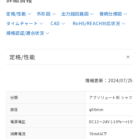
定格/性能
外形図
出力段回路図
接続仕様図
タイムチャート
CAD
RoHS/REACH対応状況
規格認証/適合状況
定格/性能
情報更新：2024/07/25
分類
アブソリュート形 シャフト
直径
φ50mm
電源電圧
DC12～24V (-10%～+15%
消費電流
70mA以下