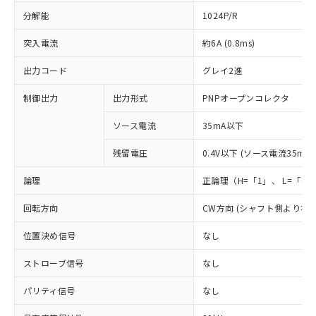
分解能
1024P/R
突入電流
約6A (0.8ms)
出力コード
グレイ2進
制御出力
出力形式
PNPオープンコレクタ
ソース電流
35mA以下
残留電圧
0.4V以下 (ソース電流35mA時
論理
正論理（H=「1」、 L=「0
回転方向
CW方向 (シャフト側より右
位置決め信号
なし
ストローブ信号
なし
パリティ信号
なし
※1 対応状況