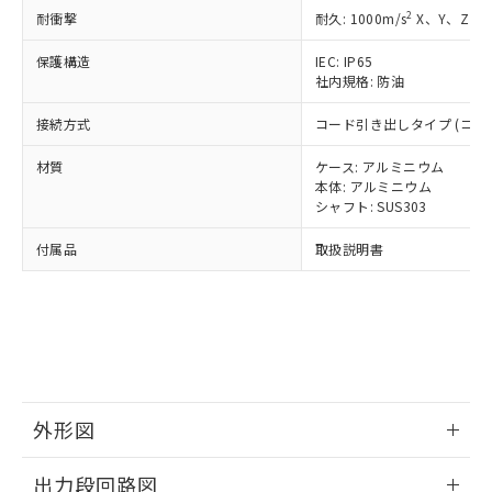
了承ください。
(PBDE) 1000ppm以下、フタル酸ビス(2-エチルヘキシ
○
一定数以上の在庫あり
ニル類) : 1000ppm、 PBDEs(ポリ臭化ジフェニルエーテ
当社は規制貨物を破棄する場合は、完
2
耐衝撃
耐久: 1000m/s
X、Y、Z 各
ル) (DEHP)(別名：DOP) 1000ppm以下、フタル酸ブチ
正式な納期状況および標準価格はお客
ル類) : 1000ppm、
ルベンジル（BBP） 1000ppm以下、フタル酸ジブチル
全に破砕するなど、違法に輸出されな
DBP(フタル酸ジブチル) : 1000ppm、 DIBP(フタル酸ジ
様のお取引先、またはお客様担当のオ
（DBP） 1000ppm以下、フタル酸ジイソブチル
イソブチル) : 1000ppm、 BBP(フタル酸ブチルベンジ
△
一定数には満たないが在庫あり
保護構造
IEC: IP65
いよう必要な手段を講じます。
ムロン制御機器販売店・当社販売員に
(DIBP) 1000ppm以下
ル) : 1000ppm、
社内規格: 防油
当社は貴社製品を、核兵器、ミサイ
但し、RoHS指令で産業用監視および制御機器に対する
DEHP(フタル酸ビス(2-エチルヘキシル)) : 1000ppm
ご相談ください。
適用除外項目は除く。
ル、化学兵器、生物兵器またはその他
－
在庫なし(最新の在庫状況につ
オムロン制御機器販売店や当社販売拠
フタル酸エステル類の４物質については閾値を超える意
接続方式
コード引き出しタイプ (コード
武器並びにこれらの製造装置等に一切
いては、お客様のお取引先、ま
図的な使用がないことを確認しています。
点は「
販売ネットワーク
」をご確認
※2 環境保護使用期限
使用いたしません。
たはお客様担当のオムロン制御
ください。
材質
ケース: アルミニウム
当社は、貴社製品を第三者に販売する
機器販売店・当社販売員にご確
在庫状況および標準価格結果を当社の
本体: アルミニウム
※2 対応予定月
「ｅ」：有害物質（10物質）のすべてが基
場合は、上記1、2および3の内容を当
認ください)
シャフト: SUS303
事前の承諾なく第三者に漏洩または開
準値以下であることを示します。
該第三者に通知します。また当社は、
示しないようお願いします。
部品在庫の切り替え状況などにより、予定
「10」：通常の使用状況下において有害物
販売先および販売に係わる関係者が違
付属品
取扱説明書
マイパーツ機能（部品リスト作成サー
空
受注生産機種、また在庫状況の
月が前後することがあります。
質が外部に漏えいし、環境に深刻な影響を
法に輸出するおそれがある場合は、取
ビス）をご利用いただくには、I-Web
白
情報を公開していない機種
及ぼさない年数を意味します。
り引きをいたしません。
メンバーズにご登録されている必要が
「－」：未確認です。当社販売部門へお問
あります。
い合わせください。
お客様が当ウェブサイト上で当社にご
※3 非含有証明書ダウンロード
登録された部品リストについて、当社
および当社の共同利用者が、当社の製
下記の非含有証明書をダウンロードするこ
品・サービスに関するお客様との取
外形図
とができます。
合意する
キャンセル
引・商談に必要な範囲で利用すること
をご了承ください。
情報更新：2024/07/25
EU RoHS指令（10物質）の非含有証明書
出力段回路図
※当社の共同利用者とは、
"個人情報