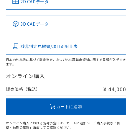
中国 RoHS
注意事項・凡例
2D CADデータ
No
No
No
No
中国 RoHS表
※1 ※2
3D CADデータ
この製品の規格認証/適合状況ページへ
Pb
Hg
Cd
Cr(VI)
その他の認証はこちらのページからご検索ください
該非判定見解書/項目別対比表
X
O
O
O
日本の外為法に基づく該非判定、およびEAR再輸出規制に関する見解が入手でき
ます。
"対応済み"や非含有の記載がされた商品であっても、流通
在庫等で未対応品が混在する可能性があります。
オンライン購入
非含有品が必要な際は、弊社営業部門もしくは販売店へお
問い合わせください。
¥ 44,000
販売価格（税込）
この製品のRoHS/REACH対応状況ページへ
カートに追加
オンライン購入における出荷予定日は、カートに追加～「ご購入手続き：価
格・納期の確認」画面にてご確認ください。