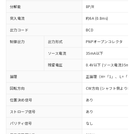
分解能
8P/R
突入電流
約6A (0.8ms)
出力コード
BCD
制御出力
出力形式
PNPオープンコレクタ
ソース電流
35mA以下
残留電圧
0.4V以下 (ソース電流35mA時
論理
正論理（H=「1」、 L=「0
回転方向
CW方向 (シャフト側より右
位置決め信号
あり
ストローブ信号
あり
※1 対応状況
パリティ信号
なし
対応済み：EU RoHS指令（10物質）の