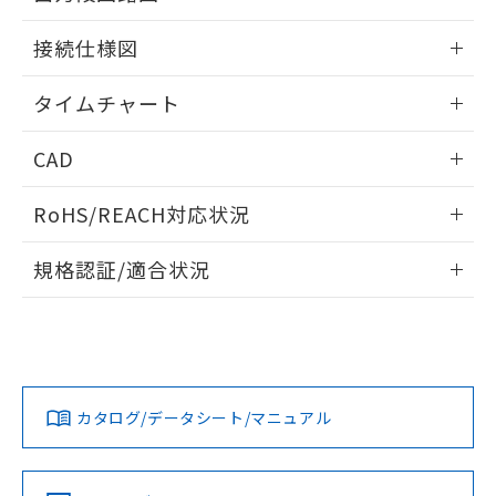
51物質の非含有証明書（当社基準）
の共同利用に関して"
の「1.共同利
※本証明書は発行日時点で非含有を証明す
情報更新：2024/07/25
用者の範囲」に記載されている法人を
接続仕様図
るもので、過去に遡って非含有を証明する
指します。
ものではありません。
情報更新：2024/07/25
タイムチャート
また、RoHS指令のフタル酸エステル類４
物質の対応では、対応完了までの期間は出
情報更新：2024/07/25
荷製品に未対応品が混在することから備考
CAD
欄に対応日を記載しておりました。
既に当社にて対応品への在庫切替を完了
ログイン/会員登録いただくと、CADデータをダウンロー
RoHS/REACH対応状況
していることから、特段のことがない限
ドすることができます。
り、2022年1月12日より割愛しておりま
情報更新：2026/7/29
す。
規格認証/適合状況
ログイン/会員登録
EU RoHS
注意事項・凡例
UL認証
CSA認証
CEマーキング
No
No
Yes
対応状況
対応予定月
※1
※2
ダウンロードデータをご利用いただく前に、以下を必ずお読
みください。
カタログ/データシート/マニュアル
対応済み
ソフトウェアの使用条件
LR型式承認
DNV型式承認
BV型式承認
KR型式承
（イギリス
（ノルウェー
（フランス
（韓国
船舶規格）
船舶規格）
船舶規格）
船舶規格