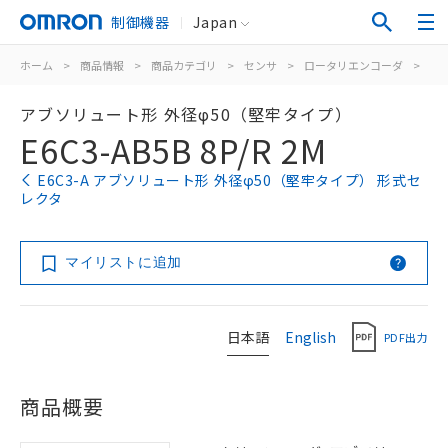
制御機器
Japan
ホーム
>
商品情報
>
商品カテゴリ
>
センサ
>
ロータリエンコーダ
>
ア
アブソリュート形 外径φ50（堅牢タイプ）
E6C3-AB5B 8P/R 2M
E6C3-A アブソリュート形 外径φ50（堅牢タイプ） 形式セ
レクタ
マイリストに追加
日本語
English
PDF出力
商品概要