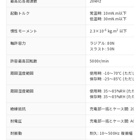
最高応答周波数
20kHz
非含有に対応した製品が提供可能な商品で
す。
起動トルク
常温時: 10mN.m以下
低温時: 30mN.m以下
対応予定：EU RoHS指令（10物質）の非含
ご利用条件
有に対応した製品に切り替える予定のある
-6
2
慣性モーメント
2.3×10
kg.m
以下
商品です。
対応予定なし：EU RoHS指令（10物質）の
軸許容力
ラジアル: 80N
以下の条件をお読みいただき、同意のうえ
非含有に非対応の商品で、対応品を出す予
スラスト: 50N
ご利用ください。
定はありません。
調査・確認中：EU RoHS指令（10物質）の
許容最高回転数
5000r/min
本サービスは、当社制御機器事業取扱
※1 中国RoHS○×表
非含有の対応状況を調査中または確認中の
商品の当社在庫状況および標準価格
商品です。
周囲温度範囲
使用時: -10～70℃ (ただ
(税抜)を提供させていただくもので
「○」：最大均質材料含有率が中国RoHSの
非該当品：ライセンス料など無形物で、有
保存時: -25～85℃ (ただ
す。
基準値以下であることを示します。
害物質有無と関係のない商品です。
当社制御機器事業取扱商品の中には、
「×」：最大均質材料含有率が中国RoHSの
周囲湿度範囲
使用時: 35～85%RH (た
仕入先様の事情により、非含有部品として
本サービスの対象外となる商品もある
保存時: 35～85%RH (た
基準値を超えていることを示します。
いたものが、含有品と判明した場合などや
当社は、これら貴社製品のうち、外国
ことをご了承ください。
「－」：未確認です。当社販売部門へお問
むを得ず変更することがあります。
為替および外国貿易法に定める商品
在庫状況および標準価格照会結果は、
絶縁抵抗
充電部一括とケース間: 20MΩ
い合わせください。
（以下｢規制貨物等」という）を輸出
記載している更新日時点での社内デー
*EU RoHS指令（10物質）：
または国外への提供する場合は、日本
記
タに基づき作成されるものであり、閲
説明
耐電圧
充電部一括とケース間: AC500V 
鉛(Pb) 1000ppm以下、 水銀(Hg) 1000ppm以下、 カド
*中国RoHS10物質の基準値 (GB/T26572)：
国政府の輸出許可(または役務取引許
号
覧された時点での実際の在庫および標
ミウム(Cd) 100ppm以下、
Pb(鉛) :1000ppm、 Hg(水銀) : 1000ppm、 Cd(カドミウ
可)を取得するなどの必要な手続きを
六価クロム(Cr(Ⅵ)) 1000ppm以下、ポリ臭化ビフェニル
耐振動
ム) : 100ppm、
耐久: 10～500Hz 複振幅 2
準価格とは異なる場合があることをご
類(PBB) 1000ppm以下、ポリ臭化ジフェニルエーテル類
Cr(Ⅵ)(六価クロム) : 1000ppm、 PBBs(ポリ臭化ビフェ
とります。