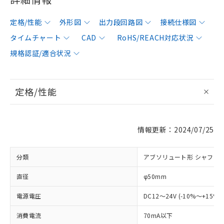
定格/性能
外形図
出力段回路図
接続仕様図
タイムチャート
CAD
RoHS/REACH対応状況
規格認証/適合状況
定格/性能
情報更新：2024/07/25
分類
アブソリュート形 シャフト
直径
φ50mm
電源電圧
DC12～24V (-10%～+15%
消費電流
70mA以下