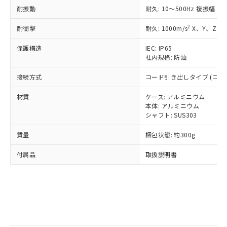
Pb(鉛) :1000ppm、 Hg(水銀) : 1000ppm、 Cd(カドミウ
可)を取得するなどの必要な手続きを
六価クロム(Cr(Ⅵ)) 1000ppm以下、ポリ臭化ビフェニル
耐振動
ム) : 100ppm、
耐久: 10～500Hz 複振幅 2
準価格とは異なる場合があることをご
類(PBB) 1000ppm以下、ポリ臭化ジフェニルエーテル類
Cr(Ⅵ)(六価クロム) : 1000ppm、 PBBs(ポリ臭化ビフェ
とります。
了承ください。
(PBDE) 1000ppm以下、フタル酸ビス(2-エチルヘキシ
○
一定数以上の在庫あり
ニル類) : 1000ppm、 PBDEs(ポリ臭化ジフェニルエーテ
当社は規制貨物を破棄する場合は、完
2
耐衝撃
耐久: 1000m/s
X、Y、Z 各
ル) (DEHP)(別名：DOP) 1000ppm以下、フタル酸ブチ
正式な納期状況および標準価格はお客
ル類) : 1000ppm、
ルベンジル（BBP） 1000ppm以下、フタル酸ジブチル
全に破砕するなど、違法に輸出されな
DBP(フタル酸ジブチル) : 1000ppm、 DIBP(フタル酸ジ
様のお取引先、またはお客様担当のオ
（DBP） 1000ppm以下、フタル酸ジイソブチル
イソブチル) : 1000ppm、 BBP(フタル酸ブチルベンジ
△
一定数には満たないが在庫あり
保護構造
IEC: IP65
いよう必要な手段を講じます。
ムロン制御機器販売店・当社販売員に
(DIBP) 1000ppm以下
ル) : 1000ppm、
社内規格: 防油
当社は貴社製品を、核兵器、ミサイ
但し、RoHS指令で産業用監視および制御機器に対する
DEHP(フタル酸ビス(2-エチルヘキシル)) : 1000ppm
ご相談ください。
適用除外項目は除く。
ル、化学兵器、生物兵器またはその他
－
在庫なし(最新の在庫状況につ
オムロン制御機器販売店や当社販売拠
フタル酸エステル類の４物質については閾値を超える意
接続方式
コード引き出しタイプ (コード
武器並びにこれらの製造装置等に一切
いては、お客様のお取引先、ま
図的な使用がないことを確認しています。
点は「
販売ネットワーク
」をご確認
※2 環境保護使用期限
使用いたしません。
たはお客様担当のオムロン制御
ください。
材質
ケース: アルミニウム
当社は、貴社製品を第三者に販売する
機器販売店・当社販売員にご確
在庫状況および標準価格結果を当社の
本体: アルミニウム
※2 対応予定月
「ｅ」：有害物質（10物質）のすべてが基
場合は、上記1、2および3の内容を当
認ください)
シャフト: SUS303
事前の承諾なく第三者に漏洩または開
準値以下であることを示します。
該第三者に通知します。また当社は、
示しないようお願いします。
部品在庫の切り替え状況などにより、予定
「10」：通常の使用状況下において有害物
販売先および販売に係わる関係者が違
質量
梱包状態: 約300g
マイパーツ機能（部品リスト作成サー
空
受注生産機種、また在庫状況の
月が前後することがあります。
質が外部に漏えいし、環境に深刻な影響を
法に輸出するおそれがある場合は、取
ビス）をご利用いただくには、I-Web
白
情報を公開していない機種
及ぼさない年数を意味します。
付属品
取扱説明書
り引きをいたしません。
メンバーズにご登録されている必要が
「－」：未確認です。当社販売部門へお問
あります。
い合わせください。
お客様が当ウェブサイト上で当社にご
※3 非含有証明書ダウンロード
登録された部品リストについて、当社
および当社の共同利用者が、当社の製
下記の非含有証明書をダウンロードするこ
品・サービスに関するお客様との取
とができます。
合意する
キャンセル
引・商談に必要な範囲で利用すること