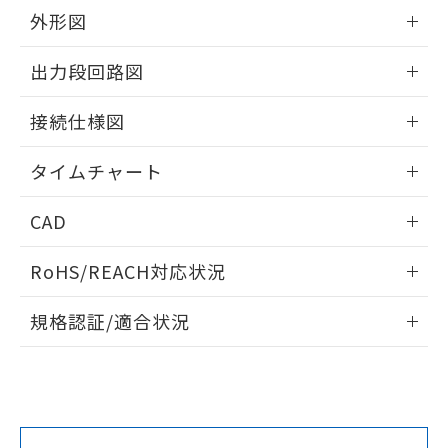
をご了承ください。
外形図
EU RoHS指令（10物質）の非含有証明書
※当社の共同利用者とは、
"個人情報
51物質の非含有証明書（当社基準）
の共同利用に関して"
の「1.共同利
情報更新：2024/07/25
出力段回路図
※本証明書は発行日時点で非含有を証明す
用者の範囲」に記載されている法人を
るもので、過去に遡って非含有を証明する
指します。
情報更新：2024/07/25
ものではありません。
接続仕様図
また、RoHS指令のフタル酸エステル類４
物質の対応では、対応完了までの期間は出
情報更新：2024/07/25
タイムチャート
荷製品に未対応品が混在することから備考
欄に対応日を記載しておりました。
情報更新：2024/07/25
既に当社にて対応品への在庫切替を完了
CAD
していることから、特段のことがない限
ログイン/会員登録いただくと、CADデータをダウンロー
り、2022年1月12日より割愛しておりま
RoHS/REACH対応状況
ドすることができます。
す。
情報更新：2026/7/29
規格認証/適合状況
ログイン/会員登録
EU RoHS
注意事項・凡例
UL認証
CSA認証
CEマーキング
No
No
Yes
対応状況
対応予定月
※1
※2
ダウンロードデータをご利用いただく前に、以下を必ずお読