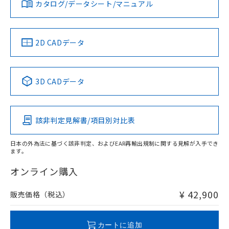
みください。
カタログ/データシート/マニュアル
対応済み
ソフトウェアの使用条件
LR型式承認
DNV型式承認
BV型式承認
KR型式承
（イギリス
（ノルウェー
（フランス
（韓国
船舶規格）
船舶規格）
船舶規格）
船舶規格
中国 RoHS
注意事項・凡例
2D CADデータ
No
No
No
No
中国 RoHS表
※1 ※2
3D CADデータ
この製品の規格認証/適合状況ページへ
Pb
Hg
Cd
Cr(VI)
その他の認証はこちらのページからご検索ください
該非判定見解書/項目別対比表
X
O
O
O
日本の外為法に基づく該非判定、およびEAR再輸出規制に関する見解が入手でき
ます。
"対応済み"や非含有の記載がされた商品であっても、流通
在庫等で未対応品が混在する可能性があります。
オンライン購入
非含有品が必要な際は、弊社営業部門もしくは販売店へお
問い合わせください。
¥ 42,900
販売価格（税込）
この製品のRoHS/REACH対応状況ページへ
カートに追加