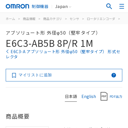
制御機器
Japan
ホーム
>
商品情報
>
商品カテゴリ
>
センサ
>
ロータリエンコーダ
>
ア
アブソリュート形 外径φ50（堅牢タイプ）
E6C3-AB5B 8P/R 1M
E6C3-A アブソリュート形 外径φ50（堅牢タイプ） 形式セ
レクタ
マイリストに追加
日本語
English
PDF出力
商品概要