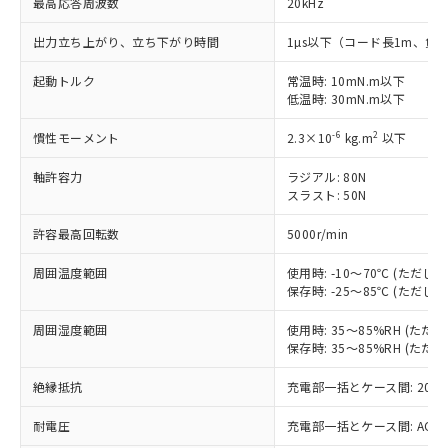
最高応答周波数
20kHz
対応済み：EU RoHS指令（10物質）の
出力立ち上がり、立ち下がり時間
1µs以下（コード長1m、負荷
非含有に対応した製品が提供可能な商品で
す。
起動トルク
常温時: 10mN.m以下
低温時: 30mN.m以下
対応予定：EU RoHS指令（10物質）の非含
ご利用条件
有に対応した製品に切り替える予定のある
-6
2
慣性モーメント
2.3×10
kg.m
以下
商品です。
対応予定なし：EU RoHS指令（10物質）の
軸許容力
ラジアル: 80N
以下の条件をお読みいただき、同意のうえ
非含有に非対応の商品で、対応品を出す予
スラスト: 50N
ご利用ください。
定はありません。
調査・確認中：EU RoHS指令（10物質）の
許容最高回転数
5000r/min
本サービスは、当社制御機器事業取扱
※1 中国RoHS○×表
非含有の対応状況を調査中または確認中の
商品の当社在庫状況および標準価格
商品です。
周囲温度範囲
使用時: -10～70℃ (ただ
(税抜)を提供させていただくもので
「○」：最大均質材料含有率が中国RoHSの
非該当品：ライセンス料など無形物で、有
保存時: -25～85℃ (ただ
す。
基準値以下であることを示します。
害物質有無と関係のない商品です。
当社制御機器事業取扱商品の中には、
「×」：最大均質材料含有率が中国RoHSの
周囲湿度範囲
使用時: 35～85%RH (た
仕入先様の事情により、非含有部品として
本サービスの対象外となる商品もある
保存時: 35～85%RH (た
基準値を超えていることを示します。
いたものが、含有品と判明した場合などや
当社は、これら貴社製品のうち、外国
ことをご了承ください。
「－」：未確認です。当社販売部門へお問
むを得ず変更することがあります。
為替および外国貿易法に定める商品
在庫状況および標準価格照会結果は、
絶縁抵抗
充電部一括とケース間: 20MΩ
い合わせください。
（以下｢規制貨物等」という）を輸出
記載している更新日時点での社内デー
*EU RoHS指令（10物質）：
または国外への提供する場合は、日本
記
タに基づき作成されるものであり、閲
説明
耐電圧
充電部一括とケース間: AC500V 
鉛(Pb) 1000ppm以下、 水銀(Hg) 1000ppm以下、 カド
*中国RoHS10物質の基準値 (GB/T26572)：
国政府の輸出許可(または役務取引許
号
覧された時点での実際の在庫および標
ミウム(Cd) 100ppm以下、