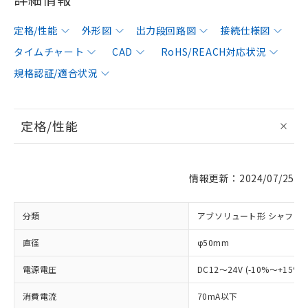
定格/性能
外形図
出力段回路図
接続仕様図
タイムチャート
CAD
RoHS/REACH対応状況
規格認証/適合状況
定格/性能
情報更新：2024/07/25
分類
アブソリュート形 シャフト
直径
φ50mm
電源電圧
DC12～24V (-10%～+15%
消費電流
70mA以下