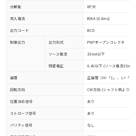
分解能
8P/R
突入電流
約6A (0.8ms)
出力コード
BCD
制御出力
出力形式
PNPオープンコレクタ
ソース電流
35mA以下
残留電圧
0.4V以下 (ソース電流35mA時
論理
正論理（H=「1」、 L=「0
回転方向
CW方向 (シャフト側より右
位置決め信号
あり
ストローブ信号
あり
パリティ信号
なし
※1 対応状況