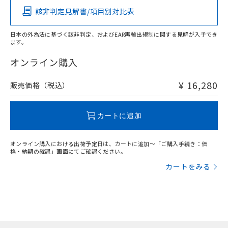
該非判定見解書/項目別対比表
X
O
O
O
日本の外為法に基づく該非判定、およびEAR再輸出規制に関する見解が入手でき
ます。
"対応済み"や非含有の記載がされた商品であっても、流通
在庫等で未対応品が混在する可能性があります。
オンライン購入
非含有品が必要な際は、弊社営業部門もしくは販売店へお
問い合わせください。
¥ 16,280
販売価格（税込）
この製品のRoHS/REACH対応状況ページへ
カートに追加
オンライン購入における出荷予定日は、カートに追加～「ご購入手続き：価
格・納期の確認」画面にてご確認ください。
カートをみる