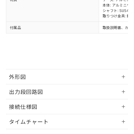
当社は貴社製品を、核兵器、ミサイ
但し、RoHS指令で産業用監視および制御機器に対する
DEHP(フタル酸ビス(2-エチルヘキシル)) : 1000ppm
本体: アルミニウ
ご相談ください。
適用除外項目は除く。
ル、化学兵器、生物兵器またはその他
シャフト: SUS420
－
在庫なし(最新の在庫状況につ
オムロン制御機器販売店や当社販売拠
フタル酸エステル類の４物質については閾値を超える意
取りつけ金具: 鉄
武器並びにこれらの製造装置等に一切
いては、お客様のお取引先、ま
図的な使用がないことを確認しています。
点は「
販売ネットワーク
」をご確認
※2 環境保護使用期限
使用いたしません。
たはお客様担当のオムロン制御
ください。
付属品
取扱説明書、カプ
当社は、貴社製品を第三者に販売する
機器販売店・当社販売員にご確
在庫状況および標準価格結果を当社の
※2 対応予定月
「ｅ」：有害物質（10物質）のすべてが基
場合は、上記1、2および3の内容を当
認ください)
事前の承諾なく第三者に漏洩または開
準値以下であることを示します。
該第三者に通知します。また当社は、
示しないようお願いします。
部品在庫の切り替え状況などにより、予定
「10」：通常の使用状況下において有害物
販売先および販売に係わる関係者が違
マイパーツ機能（部品リスト作成サー
空
受注生産機種、また在庫状況の
月が前後することがあります。
質が外部に漏えいし、環境に深刻な影響を
法に輸出するおそれがある場合は、取
ビス）をご利用いただくには、I-Web
白
情報を公開していない機種
及ぼさない年数を意味します。
り引きをいたしません。
メンバーズにご登録されている必要が
「－」：未確認です。当社販売部門へお問
あります。
い合わせください。
お客様が当ウェブサイト上で当社にご
外形図
※3 非含有証明書ダウンロード
登録された部品リストについて、当社
および当社の共同利用者が、当社の製
情報更新：2024/07/25
出力段回路図
下記の非含有証明書をダウンロードするこ
品・サービスに関するお客様との取
とができます。
合意する
キャンセル
引・商談に必要な範囲で利用すること
情報更新：2024/07/25
接続仕様図
をご了承ください。
EU RoHS指令（10物質）の非含有証明書
※当社の共同利用者とは、
"個人情報
51物質の非含有証明書（当社基準）
情報更新：2024/07/25
の共同利用に関して"
の「1.共同利
タイムチャート
※本証明書は発行日時点で非含有を証明す
用者の範囲」に記載されている法人を
るもので、過去に遡って非含有を証明する
指します。
情報更新：2024/07/25