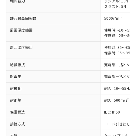
軸許容力
ラジアル: 10N
ご利用条件
有に対応した製品に切り替える予定のある
スラスト: 5N
商品です。
対応予定なし：EU RoHS指令（10物質）の
許容最高回転数
5000r/min
以下の条件をお読みいただき、同意のうえ
非含有に非対応の商品で、対応品を出す予
ご利用ください。
定はありません。
周囲温度範囲
使用時: -10～5
保存時: -25～8
調査・確認中：EU RoHS指令（10物質）の
本サービスは、当社制御機器事業取扱
※1 中国RoHS○×表
非含有の対応状況を調査中または確認中の
商品の当社在庫状況および標準価格
周囲湿度範囲
使用時: 35～85
商品です。
(税抜)を提供させていただくもので
保存時: 35～85
「○」：最大均質材料含有率が中国RoHSの
非該当品：ライセンス料など無形物で、有
す。
基準値以下であることを示します。
害物質有無と関係のない商品です。
絶縁抵抗
充電部一括とケース間
当社制御機器事業取扱商品の中には、
「×」：最大均質材料含有率が中国RoHSの
仕入先様の事情により、非含有部品として
本サービスの対象外となる商品もある
基準値を超えていることを示します。
いたものが、含有品と判明した場合などや
当社は、これら貴社製品のうち、外国
耐電圧
充電部一括とケース間: 
ことをご了承ください。
「－」：未確認です。当社販売部門へお問
むを得ず変更することがあります。
為替および外国貿易法に定める商品
在庫状況および標準価格照会結果は、
い合わせください。
耐振動
耐久: 10～55Hz 
（以下｢規制貨物等」という）を輸出
記載している更新日時点での社内デー
*EU RoHS指令（10物質）：
または国外への提供する場合は、日本
記
タに基づき作成されるものであり、閲
説明
鉛(Pb) 1000ppm以下、 水銀(Hg) 1000ppm以下、 カド
*中国RoHS10物質の基準値 (GB/T26572)：
2
耐衝撃
耐久: 500m/s
X、
国政府の輸出許可(または役務取引許
号
覧された時点での実際の在庫および標
ミウム(Cd) 100ppm以下、
Pb(鉛) :1000ppm、 Hg(水銀) : 1000ppm、 Cd(カドミウ
可)を取得するなどの必要な手続きを
六価クロム(Cr(Ⅵ)) 1000ppm以下、ポリ臭化ビフェニル
ム) : 100ppm、
準価格とは異なる場合があることをご
保護構造
IEC: IP50
類(PBB) 1000ppm以下、ポリ臭化ジフェニルエーテル類
Cr(Ⅵ)(六価クロム) : 1000ppm、 PBBs(ポリ臭化ビフェ
とります。
了承ください。
(PBDE) 1000ppm以下、フタル酸ビス(2-エチルヘキシ
○
一定数以上の在庫あり
ニル類) : 1000ppm、 PBDEs(ポリ臭化ジフェニルエーテ
当社は規制貨物を破棄する場合は、完
ル) (DEHP)(別名：DOP) 1000ppm以下、フタル酸ブチ
正式な納期状況および標準価格はお客
ル類) : 1000ppm、
接続方式
コード引き出しタイプ
ルベンジル（BBP） 1000ppm以下、フタル酸ジブチル
全に破砕するなど、違法に輸出されな
DBP(フタル酸ジブチル) : 1000ppm、 DIBP(フタル酸ジ
様のお取引先、またはお客様担当のオ
（DBP） 1000ppm以下、フタル酸ジイソブチル
イソブチル) : 1000ppm、 BBP(フタル酸ブチルベンジ
△
一定数には満たないが在庫あり
いよう必要な手段を講じます。
ムロン制御機器販売店・当社販売員に
(DIBP) 1000ppm以下
材質
ケース: アルミニ
ル) : 1000ppm、