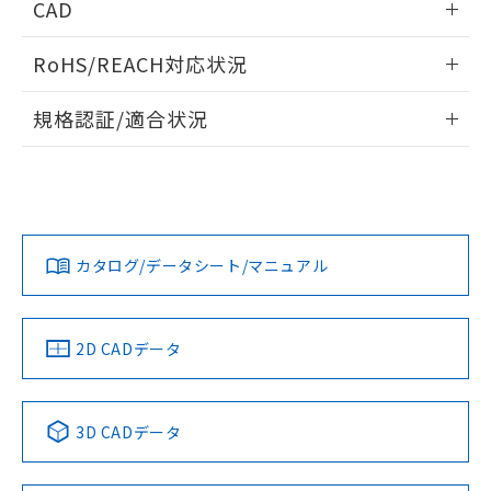
ものではありません。
CAD
また、RoHS指令のフタル酸エステル類４
ログイン/会員登録いただくと、CADデータをダウンロー
物質の対応では、対応完了までの期間は出
RoHS/REACH対応状況
ドすることができます。
荷製品に未対応品が混在することから備考
欄に対応日を記載しておりました。
情報更新：2026/7/29
規格認証/適合状況
既に当社にて対応品への在庫切替を完了
していることから、特段のことがない限
ログイン/会員登録
EU RoHS
注意事項・凡例
り、2022年1月12日より割愛しておりま
UL認証
CSA認証
CEマーキング
す。
No
No
Yes
対応状況
対応予定月
※1
※2
ダウンロードデータをご利用いただく前に、以下を必ずお読
みください。
カタログ/データシート/マニュアル
対応済み
ソフトウェアの使用条件
LR型式承認
DNV型式承認
BV型式承認
KR型式承
（イギリス
（ノルウェー
（フランス
（韓国
船舶規格）
船舶規格）
船舶規格）
船舶規格
中国 RoHS
注意事項・凡例
2D CADデータ
No
No
No
No
中国 RoHS表
※1 ※2
3D CADデータ
この製品の規格認証/適合状況ページへ
Pb
Hg
Cd
Cr(VI)
その他の認証はこちらのページからご検索ください