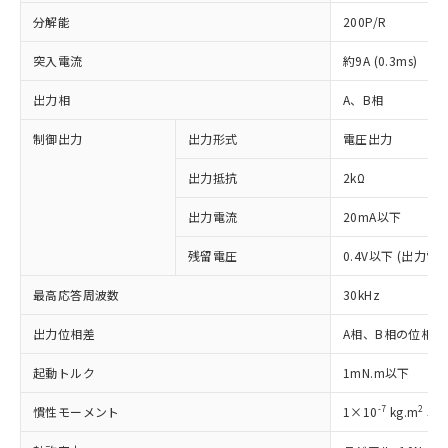
分解能
200P/R
突入電流
約9A (0.3ms)
出力相
A、B相
制御出力
出力形式
電圧出力
出力抵抗
2kΩ
出力電流
20mA以下
残留電圧
0.4V以下 (出力電
最高応答周波数
30kHz
出力位相差
A相、B相の位相差 
※1 対応状況
起動トルク
1mN.m以下
対応済み：EU RoHS指令（10物質）の
非含有に対応した製品が提供可能な商品で
-7
2
慣性モーメント
1×10
kg.m
以
す。
対応予定：EU RoHS指令（10物質）の非含