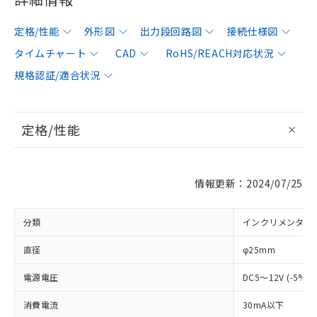
定格/性能
外形図
出力段回路図
接続仕様図
タイムチャート
CAD
RoHS/REACH対応状況
規格認証/適合状況
定格/性能
情報更新：2024/07/25
分類
インクリメンタル
直径
φ25mm
電源電圧
DC5～12V (-5%
消費電流
30mA以下