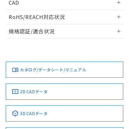
ものではありません。
CAD
また、RoHS指令のフタル酸エステル類４
ログイン/会員登録いただくと、CADデータをダウンロー
物質の対応では、対応完了までの期間は出
RoHS/REACH対応状況
ドすることができます。
荷製品に未対応品が混在することから備考
欄に対応日を記載しておりました。
情報更新：2026/7/29
規格認証/適合状況
既に当社にて対応品への在庫切替を完了
していることから、特段のことがない限
ログイン/会員登録
EU RoHS
注意事項・凡例
り、2022年1月12日より割愛しておりま
UL認証
CSA認証
CEマーキング
す。
No
No
Yes
対応状況
対応予定月
※1
※2
ダウンロードデータをご利用いただく前に、以下を必ずお読
みください。
カタログ/データシート/マニュアル
対応済み
ソフトウェアの使用条件
LR型式承認
DNV型式承認
BV型式承認
KR型式承
（イギリス
（ノルウェー
（フランス
（韓国
船舶規格）
船舶規格）
船舶規格）
船舶規格
中国 RoHS
注意事項・凡例
2D CADデータ
No
No
No
No
中国 RoHS表
※1 ※2
3D CADデータ
この製品の規格認証/適合状況ページへ
Pb
Hg
Cd
Cr(VI)
その他の認証はこちらのページからご検索ください