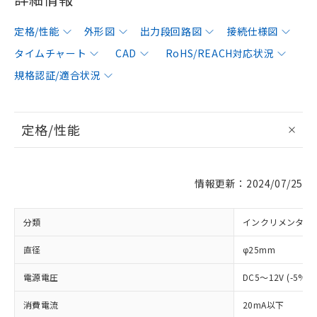
定格/性能
外形図
出力段回路図
接続仕様図
タイムチャート
CAD
RoHS/REACH対応状況
規格認証/適合状況
定格/性能
情報更新：2024/07/25
分類
インクリメンタル
直径
φ25mm
電源電圧
DC5～12V (-5%
消費電流
20mA以下