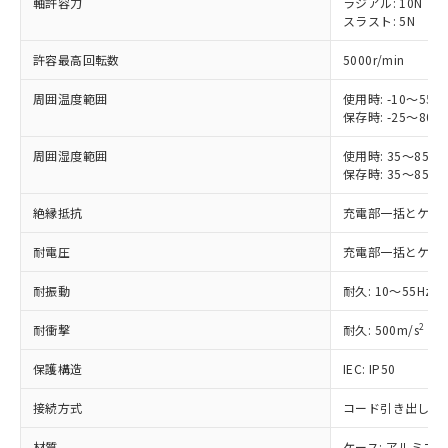
軸許容力
ラジアル: 10N
ご利用条件
有に対応した製品に切り替える予定のある
スラスト: 5N
商品です。
対応予定なし：EU RoHS指令（10物質）の
許容最高回転数
5000r/min
以下の条件をお読みいただき、同意のうえ
非含有に非対応の商品で、対応品を出す予
ご利用ください。
定はありません。
周囲温度範囲
使用時: -10～5
保存時: -25～8
調査・確認中：EU RoHS指令（10物質）の
本サービスは、当社制御機器事業取扱
※1 中国RoHS○×表
非含有の対応状況を調査中または確認中の
商品の当社在庫状況および標準価格
周囲湿度範囲
使用時: 35～85
商品です。
(税抜)を提供させていただくもので
保存時: 35～85
「○」：最大均質材料含有率が中国RoHSの
非該当品：ライセンス料など無形物で、有
す。
基準値以下であることを示します。
害物質有無と関係のない商品です。
絶縁抵抗
充電部一括とケース間
当社制御機器事業取扱商品の中には、
「×」：最大均質材料含有率が中国RoHSの
仕入先様の事情により、非含有部品として
本サービスの対象外となる商品もある
基準値を超えていることを示します。
いたものが、含有品と判明した場合などや
当社は、これら貴社製品のうち、外国
耐電圧
充電部一括とケース間: 
ことをご了承ください。
「－」：未確認です。当社販売部門へお問
むを得ず変更することがあります。
為替および外国貿易法に定める商品
在庫状況および標準価格照会結果は、
い合わせください。
耐振動
耐久: 10～55Hz 
（以下｢規制貨物等」という）を輸出
記載している更新日時点での社内デー
*EU RoHS指令（10物質）：
または国外への提供する場合は、日本
記
タに基づき作成されるものであり、閲
説明
鉛(Pb) 1000ppm以下、 水銀(Hg) 1000ppm以下、 カド
*中国RoHS10物質の基準値 (GB/T26572)：
2
耐衝撃
耐久: 500m/s
X、
国政府の輸出許可(または役務取引許
号
覧された時点での実際の在庫および標
ミウム(Cd) 100ppm以下、
Pb(鉛) :1000ppm、 Hg(水銀) : 1000ppm、 Cd(カドミウ
可)を取得するなどの必要な手続きを
六価クロム(Cr(Ⅵ)) 1000ppm以下、ポリ臭化ビフェニル
ム) : 100ppm、
準価格とは異なる場合があることをご
保護構造
IEC: IP50
類(PBB) 1000ppm以下、ポリ臭化ジフェニルエーテル類
Cr(Ⅵ)(六価クロム) : 1000ppm、 PBBs(ポリ臭化ビフェ
とります。
了承ください。
(PBDE) 1000ppm以下、フタル酸ビス(2-エチルヘキシ
○
一定数以上の在庫あり
ニル類) : 1000ppm、 PBDEs(ポリ臭化ジフェニルエーテ
当社は規制貨物を破棄する場合は、完
ル) (DEHP)(別名：DOP) 1000ppm以下、フタル酸ブチ
正式な納期状況および標準価格はお客
ル類) : 1000ppm、
接続方式
コード引き出しタイプ
ルベンジル（BBP） 1000ppm以下、フタル酸ジブチル
全に破砕するなど、違法に輸出されな
DBP(フタル酸ジブチル) : 1000ppm、 DIBP(フタル酸ジ
様のお取引先、またはお客様担当のオ
（DBP） 1000ppm以下、フタル酸ジイソブチル
イソブチル) : 1000ppm、 BBP(フタル酸ブチルベンジ
△
一定数には満たないが在庫あり
いよう必要な手段を講じます。
ムロン制御機器販売店・当社販売員に
(DIBP) 1000ppm以下
材質
ケース: アルミニ
ル) : 1000ppm、