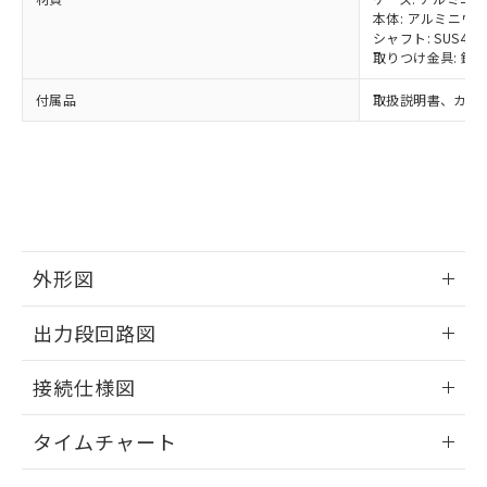
当社は貴社製品を、核兵器、ミサイ
但し、RoHS指令で産業用監視および制御機器に対する
DEHP(フタル酸ビス(2-エチルヘキシル)) : 1000ppm
本体: アルミニウ
ご相談ください。
適用除外項目は除く。
ル、化学兵器、生物兵器またはその他
シャフト: SUS420
－
在庫なし(最新の在庫状況につ
オムロン制御機器販売店や当社販売拠
フタル酸エステル類の４物質については閾値を超える意
取りつけ金具: 鉄
武器並びにこれらの製造装置等に一切
いては、お客様のお取引先、ま
図的な使用がないことを確認しています。
点は「
販売ネットワーク
」をご確認
※2 環境保護使用期限
使用いたしません。
たはお客様担当のオムロン制御
ください。
付属品
取扱説明書、カプ
当社は、貴社製品を第三者に販売する
機器販売店・当社販売員にご確
在庫状況および標準価格結果を当社の
※2 対応予定月
「ｅ」：有害物質（10物質）のすべてが基
場合は、上記1、2および3の内容を当
認ください)
事前の承諾なく第三者に漏洩または開
準値以下であることを示します。
該第三者に通知します。また当社は、
示しないようお願いします。
部品在庫の切り替え状況などにより、予定
「10」：通常の使用状況下において有害物
販売先および販売に係わる関係者が違
マイパーツ機能（部品リスト作成サー
空
受注生産機種、また在庫状況の
月が前後することがあります。
質が外部に漏えいし、環境に深刻な影響を
法に輸出するおそれがある場合は、取
ビス）をご利用いただくには、I-Web
白
情報を公開していない機種
及ぼさない年数を意味します。
り引きをいたしません。
メンバーズにご登録されている必要が
「－」：未確認です。当社販売部門へお問
あります。
い合わせください。
お客様が当ウェブサイト上で当社にご
外形図
※3 非含有証明書ダウンロード
登録された部品リストについて、当社
および当社の共同利用者が、当社の製
情報更新：2024/07/25
出力段回路図
下記の非含有証明書をダウンロードするこ
品・サービスに関するお客様との取
とができます。
合意する
キャンセル
引・商談に必要な範囲で利用すること
情報更新：2024/07/25
接続仕様図
をご了承ください。
EU RoHS指令（10物質）の非含有証明書
※当社の共同利用者とは、
"個人情報
51物質の非含有証明書（当社基準）
情報更新：2024/07/25
の共同利用に関して"
の「1.共同利
タイムチャート
※本証明書は発行日時点で非含有を証明す
用者の範囲」に記載されている法人を
るもので、過去に遡って非含有を証明する
指します。
情報更新：2024/07/25