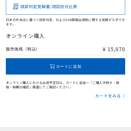
該非判定見解書/項目別対比表
X
O
O
O
日本の外為法に基づく該非判定、およびEAR再輸出規制に関する見解が入手でき
ます。
"対応済み"や非含有の記載がされた商品であっても、流通
在庫等で未対応品が混在する可能性があります。
オンライン購入
非含有品が必要な際は、弊社営業部門もしくは販売店へお
問い合わせください。
¥ 15,070
販売価格（税込）
この製品のRoHS/REACH対応状況ページへ
カートに追加
オンライン購入における出荷予定日は、カートに追加～「ご購入手続き：価
格・納期の確認」画面にてご確認ください。
カートをみる