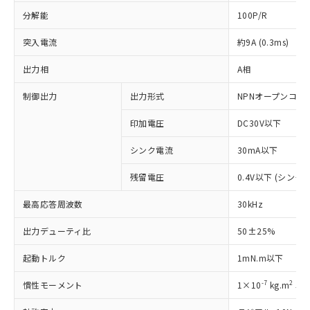
分解能
100P/R
突入電流
約9A (0.3ms)
出力相
A相
制御出力
出力形式
NPNオープンコレ
印加電圧
DC30V以下
シンク電流
30mA以下
残留電圧
0.4V以下 (シンク
最高応答周波数
30kHz
出力デューティ比
50±25%
※1 対応状況
起動トルク
1mN.m以下
対応済み：EU RoHS指令（10物質）の
非含有に対応した製品が提供可能な商品で
-7
2
慣性モーメント
1×10
kg.m
以
す。
対応予定：EU RoHS指令（10物質）の非含