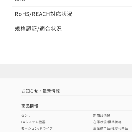
当社販売員に
※2 対応予定月
△
一定数に
当社は、貴社
オムロン制御
また当社は、
※2 環境保護使
RoHS/REACH対応状況
在庫状況およ
部品在庫の切り替
たしません。
－
在庫なし
す。
「ｅ」：有害物質
機器販売
ログイン/会員登録いただくと、CADデータをダウンロ
マイパーツ機
規格認証/適合状況
「10」：通常の
ている必要が
味します。
空
受注生産
EU RoHS
注意事項・凡例
お客様が当ウ
※3 非含有証明
「－」：未確認で
白
UL認証
CSA認証
CEマーキング
が、当社の製
さい。
下記の非含有証明
No
No
N/A
※当社の共同
対応状況
対応予定月
※1
※2
いる法人を指
EU RoHS指令（
ダウンロードデータをご利用いただく前に、以下を必ずお読
51物質の非含有証
対応済み
ソフトウェアの使用条件
※本証明書は発行
また、RoHS指
LR型式承認
DNV型式承認
BV型式承認
KR
混在することから
（イギリス
（ノルウェー
（フランス
（
お知らせ・最新情報
中国 RoHS
注意事項・凡例
既に当社にて対応
船舶規格）
船舶規格）
船舶規格）
船
り割愛しておりま
商品情報
No
No
No
No
中国 RoHS表
※1 ※2
センサ
新商品情報
FAシステム機器
在庫状況/標準価格
Pb
Hg
Cd
Cr(V
モーション/ドライブ
生産終了品/推奨代替品