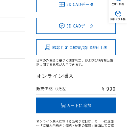
2D CADデータ
在庫・価格
無料テスト機
3D CADデータ
。
商品です。
該非判定見解書/項目別対比表
定はありません。
商品です。
日本の外為法に基づく該非判定、およびEAR再輸出規
制に関する見解が入手できます。
を得ず変更すること
オンライン購入
を提供させていただ
規制貨物等」とい
¥ 990
販売価格（税込）
引許可)を取得する
BDE) 1000ppm以下、
をご了承ください。
0ppm以下、フタル酸ジブチ
基づき作成されるも
う必要な手段を講じ
カートに追加
ことをご了承くださ
) : 1000ppm、
 1000ppm、
びにこれらの製造装
オンライン購入における出荷予定日は、カートに追加
ン制御機器販売店・
～「ご購入手続き：価格・納期の確認」画面にてご確