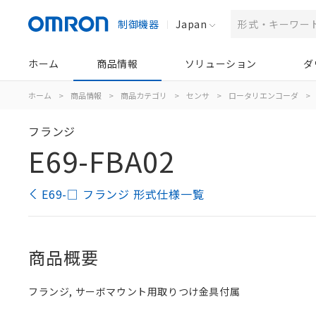
制御機器
Japan
ホーム
商品情報
ソリューション
ダ
ホーム
>
商品情報
>
商品カテゴリ
>
センサ
>
ロータリエンコーダ
>
フランジ
E69-FBA02
E69-□ フランジ 形式仕様一覧
商品概要
フランジ, サーボマウント用取りつけ金具付属