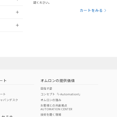
三者に通知します。
認ください。
さい。
合は、取り引きをい
：2006/4/1
カートをみる
ないようお願いしま
のオムロン制御
2026/7/29
バーズにご登録され
及ぼさない年数を意
び当社の共同利用者
ることをご了承くだ
範囲」に記載されて
のではありません。
荷製品に未対応品が
ート
オムロンの提供価値
22年1月12日よ
目指す姿
ポート
コンセプト「i-Automation!」
ジャパンデスク
オムロンの強み
お客様との共創拠点
AUTOMATION CENTER
DIBP
BBP
DEHP
環境保護
技術を磨く現場
・セミナ