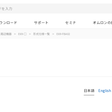
ウンロード
サポート
セミナ
オムロンの
周辺機器
>
E69-□
>
形式仕様一覧
>
E69-FBA02
日本語
English