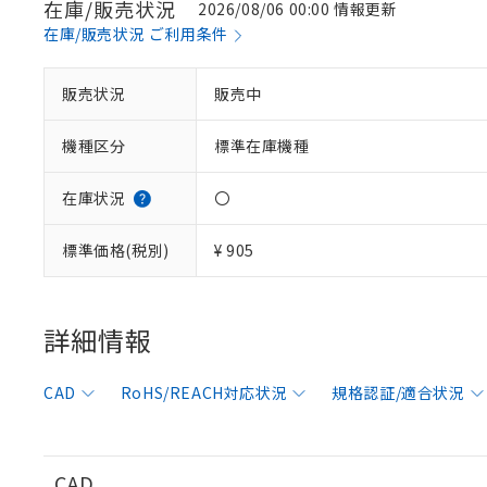
在庫/販売状況
2026/08/06 00:00 情報更新
在庫/販売状況 ご利用条件
販売状況
販売中
※1 対応状況
機種区分
標準在庫機種
対応済み：EU
対応予定：EU R
対応予定なし：EU
在庫状況
〇
調査・確認中：EU
ご利用条件
非該当品：ライセ
標準価格(税別)
¥ 905
※1 中国RoHS
仕入先様の事情に
があります。
以下の条件をお読
「○」：最大均質
「×」：最大均質
詳細情報
本サービスは
当社は、これ
*EU RoHS指令（10物
「－」：未確認で
鉛(Pb) 1000ppm以下、
くものです。
う）を輸出ま
記
説明
六価クロム(Cr(Ⅵ)) 1
当社制御機器
などの必要な
フタル酸ビス(2-エチルヘ
号
CAD
RoHS/REACH対応状況
規格認証/適合状況
*中国RoHS10物質の基準値 
ル（DBP） 1000ppm
在庫状況およ
当社は規制貨
Pb(鉛) :1000ppm、 Hg
但し、RoHS指令で産
のであり、閲
ます。
Cr(Ⅵ)(六価クロム) : 
フタル酸エステル類の４
○
一定数以
DBP(フタル酸ジブチル) :
い。
当社は貴社製
DEHP(フタル酸ビス(2-エ
正式な納期状
置等に一切使
CAD