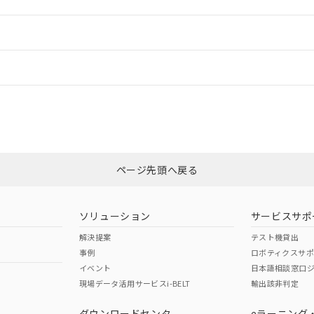
ご相談ください。
は満たないが在庫あり
製品を第三者に販売する場合は、上記1、2および3の内容を当該第
機器販売店や当社販売拠点は「
販売ネットワーク
」をご確認くだ
販売先および販売に係わる関係者が違法に輸出するおそれがある場
用期限
情報更新
び標準価格結果を当社の事前の承諾なく第三者に漏洩または開示し
え状況などにより、予定月が前後することがあります。
(最新の在庫状況については、お客様のお取引先、またはお客様担当
（10物質）のすべてが基準値以下であることを示します。
店・当社販売員にご確認ください)
ードすることができます。
情報更新：
能（部品リスト作成サービス）をご利用いただくには、I-Webメン
使用状況下において有害物質が外部に漏えいし、環境に深刻な影響を
あります。
機種、また在庫状況の情報を公開していない機種
ェブサイト上で当社にご登録された部品リストについて、当社およ
書ダウンロード
す。当社販売部門へお問い合わせください。
CCC認証
電波法
ログイン/会員登録
品・サービスに関するお客様との取引・商談に必要な範囲で利用す
合意する
キャンセル
書をダウンロードすることができます。
利用者とは、
N/A
"個人情報の共同利用に関して"
N/A
の「1.共同利用者の
非含有証明書
※3
します。
10物質）の非含有証明書
みください。
明書（当社基準）
ページ先頭へ戻る
ダウンロードはこちら
日時点で非含有を証明するもので、過去に遡って非含有を証明するも
令のフタル酸エステル類４物質の対応では、対応完了までの期間は出
型式承認
NK型式承認
ABS型式承認
備考欄に対応日を記載しておりました。
韓国
（日本
（アメリカ
ソリューション
サービスサポ
品への在庫切替を完了していることから、特段のことがない限り、20
舶規格）
船舶規格）
船舶規格）
解決提案
テスト機貸出
す。
事例
ロボティクスサ
No
No
イベント
日本語相談窓口
現場データ活用サービスi-BELT
輸出該非判定
I)
PBBs
PBDEs
DBP
ダウンロードセンタ
eラーニング