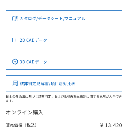
No
No
Yes
対応状況
対応予定月
※1
※2
ダウンロードデータをご利用いただく前に、以下を必ずお読
みください。
カタログ/データシート/マニュアル
対応済み
ソフトウェアの使用条件
LR型式承認
DNV型式承認
BV型式承認
KR型式承
（イギリス
（ノルウェー
（フランス
（韓国
船舶規格）
船舶規格）
船舶規格）
船舶規格
中国 RoHS
注意事項・凡例
2D CADデータ
No
No
No
No
中国 RoHS表
※1 ※2
3D CADデータ
この製品の規格認証/適合状況ページへ
Pb
Hg
Cd
Cr(VI)
その他の認証はこちらのページからご検索ください
該非判定見解書/項目別対比表
X
O
O
O
日本の外為法に基づく該非判定、およびEAR再輸出規制に関する見解が入手でき
ます。
"対応済み"や非含有の記載がされた商品であっても、流通
在庫等で未対応品が混在する可能性があります。
オンライン購入
非含有品が必要な際は、弊社営業部門もしくは販売店へお
問い合わせください。
¥ 13,420
販売価格（税込）