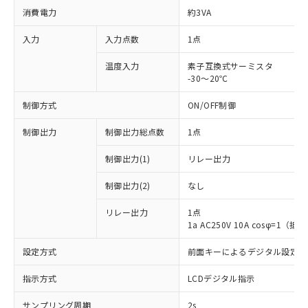
消費電力
約3VA
入力
入力点数
1点
温度入力
素子互換式サーミスタ
-30～20℃
制御方式
ON/OFF制御
制御出力
制御出力総点数
1点
制御出力(1)
リレー出力
制御出力(2)
なし
リレー出力
1点
1a AC250V 10A cosφ=1（
設定方式
前面キーによるデジタル設定
指示方式
LCDデジタル指示
サンプリング周期
2s