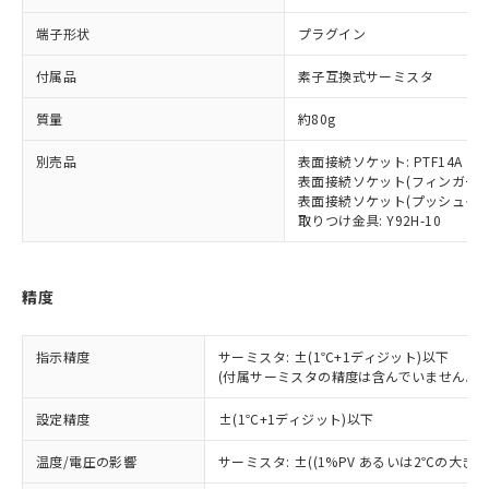
または国外への提供する場合は、日本
記
タに基づき作成されるものであり、閲
説明
鉛(Pb) 1000ppm以下、 水銀(Hg) 1000ppm以下、 カド
*中国RoHS10物質の基準値 (GB/T26572)：
国政府の輸出許可(または役務取引許
号
覧された時点での実際の在庫および標
ミウム(Cd) 100ppm以下、
Pb(鉛) :1000ppm、 Hg(水銀) : 1000ppm、 Cd(カドミウ
端子形状
プラグイン
可)を取得するなどの必要な手続きを
六価クロム(Cr(Ⅵ)) 1000ppm以下、ポリ臭化ビフェニル
ム) : 100ppm、
準価格とは異なる場合があることをご
類(PBB) 1000ppm以下、ポリ臭化ジフェニルエーテル類
Cr(Ⅵ)(六価クロム) : 1000ppm、 PBBs(ポリ臭化ビフェ
とります。
了承ください。
付属品
素子互換式サーミスタ
(PBDE) 1000ppm以下、フタル酸ビス(2-エチルヘキシ
○
一定数以上の在庫あり
ニル類) : 1000ppm、 PBDEs(ポリ臭化ジフェニルエーテ
当社は規制貨物を破棄する場合は、完
ル) (DEHP)(別名：DOP) 1000ppm以下、フタル酸ブチ
正式な納期状況および標準価格はお客
ル類) : 1000ppm、
ルベンジル（BBP） 1000ppm以下、フタル酸ジブチル
全に破砕するなど、違法に輸出されな
DBP(フタル酸ジブチル) : 1000ppm、 DIBP(フタル酸ジ
質量
約80g
様のお取引先、またはお客様担当のオ
（DBP） 1000ppm以下、フタル酸ジイソブチル
イソブチル) : 1000ppm、 BBP(フタル酸ブチルベンジ
△
一定数には満たないが在庫あり
いよう必要な手段を講じます。
ムロン制御機器販売店・当社販売員に
(DIBP) 1000ppm以下
ル) : 1000ppm、
当社は貴社製品を、核兵器、ミサイ
但し、RoHS指令で産業用監視および制御機器に対する
別売品
表面接続ソケット: PTF14A
DEHP(フタル酸ビス(2-エチルヘキシル)) : 1000ppm
ご相談ください。
適用除外項目は除く。
表面接続ソケット(フィンガープロテ
ル、化学兵器、生物兵器またはその他
－
在庫なし(最新の在庫状況につ
オムロン制御機器販売店や当社販売拠
フタル酸エステル類の４物質については閾値を超える意
表面接続ソケット(プッシュインPlu
武器並びにこれらの製造装置等に一切
いては、お客様のお取引先、ま
図的な使用がないことを確認しています。
点は「
販売ネットワーク
」をご確認
取りつけ金具: Y92H-10
※2 環境保護使用期限
使用いたしません。
たはお客様担当のオムロン制御
ください。
当社は、貴社製品を第三者に販売する
機器販売店・当社販売員にご確
在庫状況および標準価格結果を当社の
※2 対応予定月
「ｅ」：有害物質（10物質）のすべてが基
場合は、上記1、2および3の内容を当
認ください)
事前の承諾なく第三者に漏洩または開
準値以下であることを示します。
精度
該第三者に通知します。また当社は、
示しないようお願いします。
部品在庫の切り替え状況などにより、予定
「10」：通常の使用状況下において有害物
販売先および販売に係わる関係者が違
マイパーツ機能（部品リスト作成サー
空
受注生産機種、また在庫状況の
月が前後することがあります。
質が外部に漏えいし、環境に深刻な影響を
法に輸出するおそれがある場合は、取
ビス）をご利用いただくには、I-Web
白
情報を公開していない機種
指示精度
サーミスタ: ±(1℃+1ディジット)以下
及ぼさない年数を意味します。
り引きをいたしません。
メンバーズにご登録されている必要が
(付属サーミスタの精度は含んでいません。)
「－」：未確認です。当社販売部門へお問
あります。
い合わせください。
お客様が当ウェブサイト上で当社にご
設定精度
±(1℃+1ディジット)以下
※3 非含有証明書ダウンロード
登録された部品リストについて、当社
温度/電圧の影響
サーミスタ: ±((1%PV あるいは2℃の大きい
および当社の共同利用者が、当社の製
下記の非含有証明書をダウンロードするこ
品・サービスに関するお客様との取