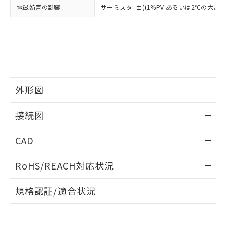
とができます。
電磁妨害の影響
サーミスタ: ±((1%PV あるいは2℃の大きい
合意する
キャンセル
引・商談に必要な範囲で利用すること
をご了承ください。
EU RoHS指令（10物質）の非含有証明書
※当社の共同利用者とは、
"個人情報
51物質の非含有証明書（当社基準）
の共同利用に関して"
の「1.共同利
※本証明書は発行日時点で非含有を証明す
用者の範囲」に記載されている法人を
るもので、過去に遡って非含有を証明する
指します。
ものではありません。
また、RoHS指令のフタル酸エステル類４
外形図
物質の対応では、対応完了までの期間は出
荷製品に未対応品が混在することから備考
情報更新：2025/11/04
欄に対応日を記載しておりました。
接続図
既に当社にて対応品への在庫切替を完了
情報更新：2025/11/04
していることから、特段のことがない限
CAD
り、2022年1月12日より割愛しておりま
す。
ログイン/会員登録いただくと、CADデータをダウンロー
RoHS/REACH対応状況
ドすることができます。
情報更新：2026/7/29
規格認証/適合状況
ログイン/会員登録
EU RoHS
注意事項・凡例
UL認証
CSA認証
CEマーキング