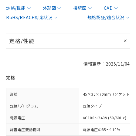
定格/性能
外形図
接続図
CAD
RoHS/REACH対応状況
規格認証/適合状況
定格/性能
情報更新：2025/11/04
定格
形状
45×35×70mm（ソケットタ
定値/プログラム
定値タイプ
電源電圧
AC100～240V (50/60Hz)
許容電圧変動範囲
電源電圧の85～110%