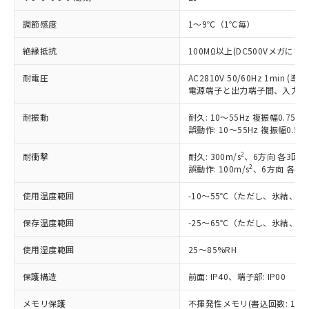
※1 対応状況
調節感度
1～9℃（1℃毎）
対応済み：EU RoHS指令（10物質）の
絶縁抵抗
100MΩ以上(DC500Vメガにて)
非含有に対応した製品が提供可能な商品で
す。
耐電圧
AC2810V 50/60Hz 1
対応予定：EU RoHS指令（10物質）の非含
電源端子と出力端子間、入力端
ご利用条件
有に対応した製品に切り替える予定のある
耐振動
耐久: 10～55Hz 複振幅0.75m
商品です。
誤動作: 10～55Hz 複振幅0.5m
対応予定なし：EU RoHS指令（10物質）の
以下の条件をお読みいただき、同意のうえ
非含有に非対応の商品で、対応品を出す予
2
耐衝撃
耐久: 300m/s
、6方向 各3回
ご利用ください。
定はありません。
2
誤動作: 100m/s
、6方向 各3回
調査・確認中：EU RoHS指令（10物質）の
本サービスは、当社制御機器事業取扱
※1 中国RoHS○×表
非含有の対応状況を調査中または確認中の
使用温度範囲
-10～55℃（ただし、氷結、
商品の当社在庫状況および標準価格
商品です。
(税抜)を提供させていただくもので
「○」：最大均質材料含有率が中国RoHSの
非該当品：ライセンス料など無形物で、有
保存温度範囲
-25～65℃（ただし、氷結、
す。
基準値以下であることを示します。
害物質有無と関係のない商品です。
当社制御機器事業取扱商品の中には、
「×」：最大均質材料含有率が中国RoHSの
仕入先様の事情により、非含有部品として
使用湿度範囲
25～85%RH
本サービスの対象外となる商品もある
基準値を超えていることを示します。
いたものが、含有品と判明した場合などや
当社は、これら貴社製品のうち、外国
ことをご了承ください。
「－」：未確認です。当社販売部門へお問
保護構造
前面: IP40、端子部: IP00
むを得ず変更することがあります。
為替および外国貿易法に定める商品
在庫状況および標準価格照会結果は、
い合わせください。
（以下｢規制貨物等」という）を輸出
記載している更新日時点での社内デー
メモリ保護
不揮発性メモリ(書込回数: 10万
*EU RoHS指令（10物質）：