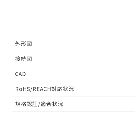
外形図
接続図
CAD
ログイン/会員登録いただくと、CADデータをダウンロ
RoHS/REACH対応状況
規格認証/適合状況
EU RoHS
注意事項・凡例
UL認証
CSA認証
CEマーキング
ダウンロードデータをご利用いただく前に、以下を必ずお読
No
No
Yes
対応状況
対応予定月
※1
※2