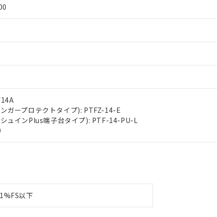
00
す。
14A
ガープロテクトタイプ): PTFZ-14-E
インPlus端子台タイプ): PTF-14-PU-L
0
1%FS以下