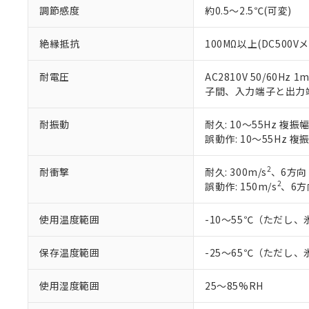
くものです。
う）を輸出ま
記
説明
六価クロム(Cr(Ⅵ)) 1
調節感度
約0.5～2.5℃(可変)
当社制御機器
などの必要な
フタル酸ビス(2-エチルヘ
号
*中国RoHS10物質の基準値 
ル（DBP） 1000ppm
在庫状況およ
当社は規制貨
Pb(鉛) :1000ppm、 Hg
但し、RoHS指令で産
絶縁抵抗
100MΩ以上(DC500V
のであり、閲
ます。
Cr(Ⅵ)(六価クロム) : 
フタル酸エステル類の４
○
一定数以
DBP(フタル酸ジブチル) :
い。
当社は貴社製
DEHP(フタル酸ビス(2-エ
正式な納期状
置等に一切使
耐電圧
AC2810V 50/6
当社販売員に
※2 対応予定月
△
一定数に
当社は、貴社
子間、入力端子と出力
オムロン制御
また当社は、
※2 環境保護使
在庫状況およ
部品在庫の切り替
たしません。
－
在庫なし
耐振動
耐久: 10～55Hz 複振
す。
「ｅ」：有害物質
機器販売
誤動作: 10～55Hz 複
マイパーツ機
「10」：通常の
ている必要が
味します。
空
受注生産
2
耐衝撃
耐久: 300m/s
、6方向
お客様が当ウ
※3 非含有証明
「－」：未確認で
白
2
誤動作: 150m/s
、6方
が、当社の製
さい。
下記の非含有証明
使用温度範囲
-10～55℃（ただし
※当社の共同
いる法人を指
EU RoHS指令（
51物質の非含有証
保存温度範囲
-25～65℃（ただし
※本証明書は発行
また、RoHS指
使用湿度範囲
25～85%RH
混在することから
既に当社にて対応