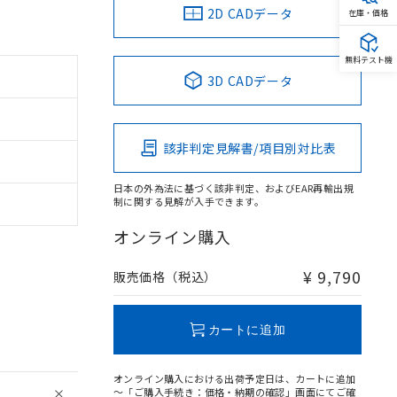
2D CADデータ
在庫・価格
無料テスト機
3D CADデータ
該非判定見解書/項目別対比表
日本の外為法に基づく該非判定、およびEAR再輸出規
制に関する見解が入手できます。
オンライン購入
¥ 9,790
販売価格（税込）
カートに追加
オンライン購入における出荷予定日は、カートに追加
～「ご購入手続き：価格・納期の確認」画面にてご確