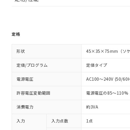
定格
形状
45×35×75mm（
定値/プログラム
定値タイプ
電源電圧
AC100～240V (50/60
許容電圧変動範囲
電源電圧の85～110%
消費電力
約3VA
入力
入力点数
1点