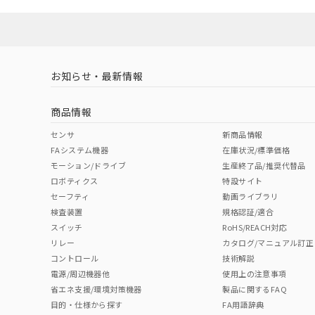
ソフトウェアの使用条件
対応済み
LR型式承認
DNV型式承認
BV型式承認
KR
（イギリス
（ノルウェー
（フランス
（
お知らせ・最新情報
中国 RoHS
注意事項・凡例
船舶規格）
船舶規格）
船舶規格）
船
商品情報
No
No
No
No
中国 RoHS表
※1 ※2
センサ
新商品情報
FAシステム機器
在庫状況/標準価格
Pb
Hg
Cd
Cr(V
モーション/ドライブ
生産終了品/推奨代替品
ロボティクス
特設サイト
セーフティ
動画ライブラリ
検査装置
規格認証/適合
X
O
O
O
スイッチ
RoHS/REACH対応
リレー
カタログ/マニュアル訂正
コントロール
技術解説
"対応済み"や非含有の記載がされた商品であっても、流通
電源/周辺機器他
使用上の注意事項
非含有品が必要な際は、弊社営業部門もしくは販売店へお
省エネ支援/環境対策機器
製品に関するFAQ
目的・仕様から探す
FA用語辞典