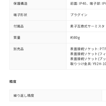
保護構造
前面: IP40、端子部: IP
り割愛しておりま
端子形状
プラグイン
付属品
素子互換式サーミスタ
質量
約80g
別売品
表面接続ソケット: PTF
表面接続ソケット(フィン
表面接続ソケット(プッシュ
取りつけ金具: Y92H-1
精度
繰り返し精度