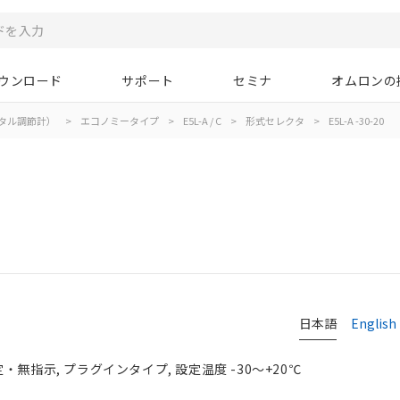
ウンロード
サポート
セミナ
オムロンの
タル調節計）
>
エコノミータイプ
>
E5L-A / C
>
形式セレクタ
>
E5L-A -30-20
日本語
English
・無指示, プラグインタイプ, 設定温度 -30～+20℃