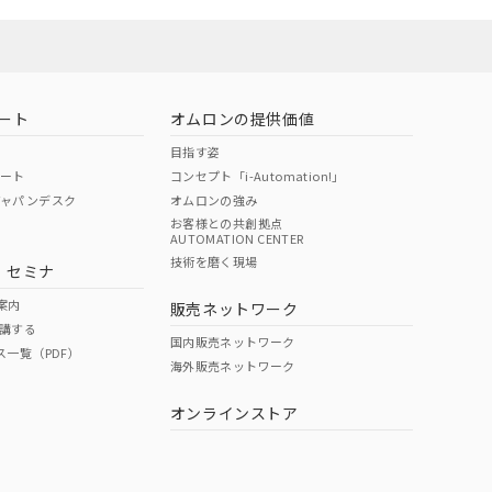
ート
オムロンの提供価値
目指す姿
ポート
コンセプト「i-Automation!」
ジャパンデスク
オムロンの強み
お客様との共創拠点
AUTOMATION CENTER
DIBP
BBP
DEHP
環境保護
技術を磨く現場
・セミナ
状況ページへ
使用期限
検索ください
案内
販売ネットワーク
講する
O
O
O
10
国内販売ネットワーク
ス一覧（PDF）
海外販売ネットワーク
オンラインストア