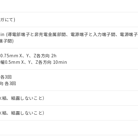
たは国外への提供する場合は、日本国政府の輸出許可(または役務取
000ppm以下、ポリ臭化ビフェニル類(PBB) 1000ppm以下、ポリ臭化ジフェニルエーテル類(P
事業取扱商品の中には、本サービスの対象外となる商品もあること
手続きをとります。
キシル) (DEHP)(別名：DOP) 1000ppm以下、フタル酸ブチルベンジル（BBP） 100
(GB/T26572)：
以下、フタル酸ジイソブチル (DIBP) 1000ppm以下
び標準価格照会結果は、記載している更新日時点での社内データに
物を破棄する場合は、完全に破砕するなど、違法に輸出されないよ
(水銀) : 1000ppm、 Cd(カドミウム) : 100ppm、
業用監視および制御機器に対する適用除外項目は除く。
メガにて)
覧された時点での実際の在庫および標準価格とは異なる場合がある
1000ppm、 PBBs(ポリ臭化ビフェニル類) : 1000ppm、 PBDEs(ポリ臭化ジフェニルエーテル類
物質については閾値を超える意図的な使用がないことを確認しています。
上の在庫あり
 1000ppm、 DIBP(フタル酸ジイソブチル) : 1000ppm、 BBP(フタル酸ブチルベンジル) :
品を、核兵器、ミサイル、化学兵器、生物兵器またはその他武器並
チルヘキシル)) : 1000ppm
況および標準価格はお客様のお取引先、またはお客様担当のオムロ
用いたしません。
0Hz 1min (導電部端子と非充電金属部間、電源端子と入力端子間、電源端
ご相談ください。
は満たないが在庫あり
製品を第三者に販売する場合は、上記1、2および3の内容を当該第
端子間)
機器販売店や当社販売拠点は「
販売ネットワーク
」をご確認くだ
販売先および販売に係わる関係者が違法に輸出するおそれがある場
用期限
び標準価格結果を当社の事前の承諾なく第三者に漏洩または開示し
え状況などにより、予定月が前後することがあります。
(最新の在庫状況については、お客様のお取引先、またはお客様担当
幅0.75mm X、Y、Z各方向 2h
（10物質）のすべてが基準値以下であることを示します。
店・当社販売員にご確認ください)
振幅0.5mm X、Y、Z各方向 10min
能（部品リスト作成サービス）をご利用いただくには、I-Webメン
使用状況下において有害物質が外部に漏えいし、環境に深刻な影響を
あります。
機種、また在庫状況の情報を公開していない機種
 各3回
ェブサイト上で当社にご登録された部品リストについて、当社およ
書ダウンロード
す。当社販売部門へお問い合わせください。
向 各3回
品・サービスに関するお客様との取引・商談に必要な範囲で利用す
合意する
キャンセル
書をダウンロードすることができます。
、氷結、結露しないこと）
利用者とは、
"個人情報の共同利用に関して"
の「1.共同利用者の
します。
10物質）の非含有証明書
明書（当社基準）
、氷結、結露しないこと）
日時点で非含有を証明するもので、過去に遡って非含有を証明するも
令のフタル酸エステル類４物質の対応では、対応完了までの期間は出
備考欄に対応日を記載しておりました。
品への在庫切替を完了していることから、特段のことがない限り、20