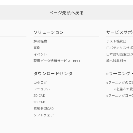
ページ先頭へ戻る
ダウンロードはこちら
型式承認
NK型式承認
ABS型式承認
韓国
（日本
（アメリカ
ソリューション
サービスサポ
舶規格）
船舶規格）
船舶規格）
解決提案
テスト機貸出
事例
ロボティクスサ
No
No
イベント
日本語相談窓口
現場データ活用サービスi-BELT
輸出該非判定
I)
PBBs
PBDEs
DBP
ダウンロードセンタ
eラーニング
この製品の規格認証/適合
その他の認証はこちらのページからご
カタログ
eラーニングのご
マニュアル
コースを選んで受
O
O
O
2D CAD
eラーニングコー
3D CAD
電気制御CAD
在庫等で未対応品が混在する可能性があります。
ソフトウェア
問い合わせください。