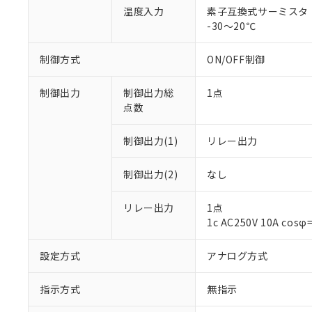
温度入力
素子互換式サーミスタ
-30～20℃
制御方式
ON/OFF制御
制御出力
制御出力総
1点
点数
制御出力(1)
リレー出力
※1 対応状況
制御出力(2)
なし
対応済み：EU
対応予定：EU R
リレー出力
1点
対応予定なし：EU
1c AC250V 10A c
調査・確認中：EU
ご利用条件
非該当品：ライセ
※1 中国RoHS
設定方式
アナログ方式
仕入先様の事情に
があります。
以下の条件をお読
「○」：最大均質
指示方式
無指示
「×」：最大均質
本サービスは
当社は、これ
*EU RoHS指令（10物
「－」：未確認で
鉛(Pb) 1000ppm以下、