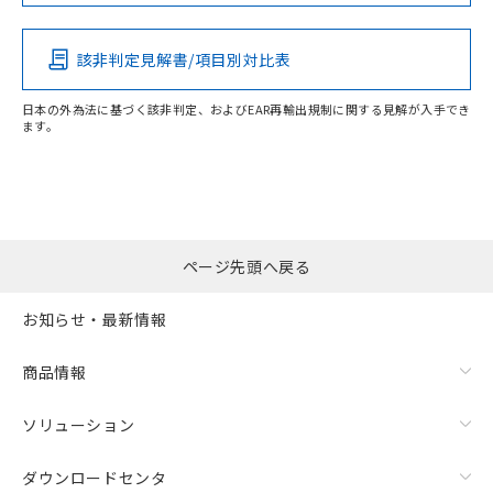
この製品の規格認証/適合状況ページへ
Pb
Hg
Cd
Cr(VI)
その他の認証はこちらのページからご検索ください
該非判定見解書/項目別対比表
X
O
O
O
日本の外為法に基づく該非判定、およびEAR再輸出規制に関する見解が入手でき
ます。
"対応済み"や非含有の記載がされた商品であっても、流通
在庫等で未対応品が混在する可能性があります。
非含有品が必要な際は、弊社営業部門もしくは販売店へお
問い合わせください。
ページ先頭へ戻る
この製品のRoHS/REACH対応状況ページへ
お知らせ・最新情報
商品情報
ソリューション
ダウンロードセンタ