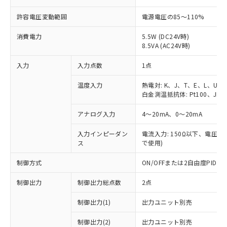
許容電圧変動範囲
電源電圧の85～110%
消費電力
5.5W (DC24V時)
8.5VA (AC24V時)
入力
入力点数
1点
温度入力
熱電対: K、J、T、E、L、U、
白金測温抵抗体: Pt100、JPt1
アナログ入力
4～20mA、0～20mA
入力インピーダン
電流入力: 150Ω以下、電圧入力
ス
で使用)
制御方式
ON/OFFまたは2自由度PI
制御出力
制御出力総点数
2点
制御出力(1)
出力ユニット別売
制御出力(2)
出力ユニット別売