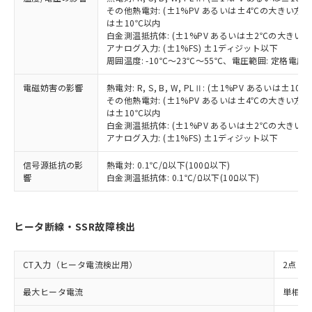
既に当社にて対応品への在庫切替を完了
その他熱電対: (±1%PV あるいは±4℃の大きい方
していることから、特段のことがない限
は±10℃以内
り、2022年1月12日より割愛しておりま
白金測温抵抗体: (±1%PV あるいは±2℃の大きい
す。
アナログ入力: (±1%FS) ±1ディジット以下
周囲温度: -10℃～23℃～55℃、電圧範囲: 定格電圧の
電磁妨害の影響
熱電対: R, S, B, W, PLⅡ: (±1%PV あるいは
その他熱電対: (±1%PV あるいは±4℃の大きい方
は±10℃以内
白金測温抵抗体: (±1%PV あるいは±2℃の大きい
アナログ入力: (±1%FS) ±1ディジット以下
信号源抵抗の影
熱電対: 0.1℃/Ω以下(100Ω以下)
響
白金測温抵抗体: 0.1℃/Ω以下(10Ω以下)
ヒータ断線・SSR故障検出
CT入力（ヒータ電流検出用）
2点
最大ヒータ電流
単相また