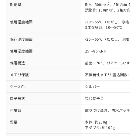
調査・確認中：EU RoHS指令（10物質）の
2
耐衝撃
耐久: 300m/s
、3軸方向 各3
本サービスは、当社制御機器事業取扱
※1 中国RoHS○×表
2
非含有の対応状況を調査中または確認中の
誤動作: 100m/s
、3軸方向 各
商品の当社在庫状況および標準価格
商品です。
(税抜)を提供させていただくもので
「○」：最大均質材料含有率が中国RoHSの
使用温度範囲
-10～55℃（ただし、氷結、
非該当品：ライセンス料など無形物で、有
す。
3年保証時: -10～50℃
基準値以下であることを示します。
害物質有無と関係のない商品です。
当社制御機器事業取扱商品の中には、
「×」：最大均質材料含有率が中国RoHSの
仕入先様の事情により、非含有部品として
本サービスの対象外となる商品もある
保存温度範囲
-25～65℃（ただし、氷結、
基準値を超えていることを示します。
いたものが、含有品と判明した場合などや
当社は、これら貴社製品のうち、外国
ことをご了承ください。
「－」：未確認です。当社販売部門へお問
むを得ず変更することがあります。
為替および外国貿易法に定める商品
使用湿度範囲
25～85%RH
在庫状況および標準価格照会結果は、
い合わせください。
（以下｢規制貨物等」という）を輸出
記載している更新日時点での社内デー
*EU RoHS指令（10物質）：
または国外への提供する場合は、日本
保護構造
前面: IP66、リアケース: IP20
記
タに基づき作成されるものであり、閲
説明
鉛(Pb) 1000ppm以下、 水銀(Hg) 1000ppm以下、 カド
*中国RoHS10物質の基準値 (GB/T26572)：
国政府の輸出許可(または役務取引許
号
覧された時点での実際の在庫および標
ミウム(Cd) 100ppm以下、
Pb(鉛) :1000ppm、 Hg(水銀) : 1000ppm、 Cd(カドミウ
メモリ保護
不揮発性メモリ(書込回数: 10
可)を取得するなどの必要な手続きを
六価クロム(Cr(Ⅵ)) 1000ppm以下、ポリ臭化ビフェニル
ム) : 100ppm、
準価格とは異なる場合があることをご
類(PBB) 1000ppm以下、ポリ臭化ジフェニルエーテル類
Cr(Ⅵ)(六価クロム) : 1000ppm、 PBBs(ポリ臭化ビフェ
とります。
了承ください。
(PBDE) 1000ppm以下、フタル酸ビス(2-エチルヘキシ
○
一定数以上の在庫あり
ニル類) : 1000ppm、 PBDEs(ポリ臭化ジフェニルエーテ
ケース色
シルバー
当社は規制貨物を破棄する場合は、完
ル) (DEHP)(別名：DOP) 1000ppm以下、フタル酸ブチ
正式な納期状況および標準価格はお客
ル類) : 1000ppm、
ルベンジル（BBP） 1000ppm以下、フタル酸ジブチル
全に破砕するなど、違法に輸出されな
DBP(フタル酸ジブチル) : 1000ppm、 DIBP(フタル酸ジ
様のお取引先、またはお客様担当のオ
（DBP） 1000ppm以下、フタル酸ジイソブチル
端子形状
ねじ端子台
イソブチル) : 1000ppm、 BBP(フタル酸ブチルベンジ
△
一定数には満たないが在庫あり
いよう必要な手段を講じます。
ムロン制御機器販売店・当社販売員に
(DIBP) 1000ppm以下
ル) : 1000ppm、
当社は貴社製品を、核兵器、ミサイ
但し、RoHS指令で産業用監視および制御機器に対する
DEHP(フタル酸ビス(2-エチルヘキシル)) : 1000ppm
ご相談ください。
付属品
取りつけ金具、防水パッキン
適用除外項目は除く。
ル、化学兵器、生物兵器またはその他
－
在庫なし(最新の在庫状況につ
オムロン制御機器販売店や当社販売拠
フタル酸エステル類の４物質については閾値を超える意
武器並びにこれらの製造装置等に一切
いては、お客様のお取引先、ま
図的な使用がないことを確認しています。
点は「
販売ネットワーク
」をご確認
質量
本体: 約260g
※2 環境保護使用期限
使用いたしません。
たはお客様担当のオムロン制御
アダプタ: 約100g
ください。
当社は、貴社製品を第三者に販売する
機器販売店・当社販売員にご確
在庫状況および標準価格結果を当社の