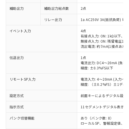
補助出力
補助出力総点数
2点
リレー出力
1a AC250V 3A(抵抗負荷) 電
イベント入力
4点
有接点入力: ON: 1kΩ以下、OF
無接点入力: ON: 残留電圧1.5
流出電流: 約7mA(1接点あたり
伝送出力
1点
電流出力: DC4～20mA (負荷: 
精度: ±0.3%FS以下
リモートSP入力
電流入力: 4～20mA (入力イ
精度: （±0.2%FS）±1デ
設定方式
前面キーによるデジタル設定
指示方式
11セグメントデジタル表示お
パンク切替機能
あり（バンク数: 8）
ローカルSP、警報設定値、PI