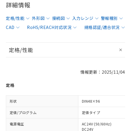
詳細情報
定格/性能
外形図
接続図
入力レンジ
警報種別
CAD
RoHS/REACH対応状況
規格認証/適合状況
定格/性能
情報更新：2025/11/04
定格
形状
DIN48×96
定値/プログラム
定値タイプ
電源電圧
AC24V (50/60Hz)
DC24V