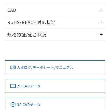
情報更新：2025/11/04
CAD
ログイン/会員登録いただくと、CADデータをダウンロー
RoHS/REACH対応状況
ドすることができます。
情報更新：2026/7/29
規格認証/適合状況
ログイン/会員登録
EU RoHS
注意事項・凡例
UL認証
CSA認証
CEマーキング
Yes
Yes
Yes
対応状況
対応予定月
※1
※2
ダウンロードデータをご利用いただく前に、以下を必ずお読
みください。
カタログ/データシート/マニュアル
対応済み
ソフトウェアの使用条件
LR型式承認
DNV型式承認
BV型式承認
KR型式承
（イギリス
（ノルウェー
（フランス
（韓国
船舶規格）
船舶規格）
船舶規格）
船舶規格
中国 RoHS
注意事項・凡例
2D CADデータ
Yes
No
No
No
中国 RoHS表
※1 ※2
3D CADデータ