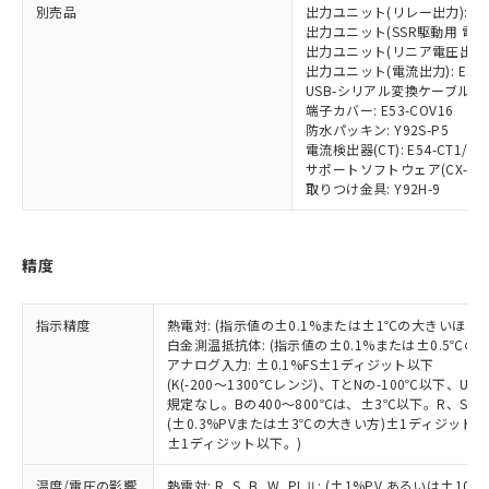
※2 対応予定月
「ｅ」：有害物質（10物質）のすべてが基
場合は、上記1、2および3の内容を当
別売品
出力ユニット(リレー出力): E53
認ください)
事前の承諾なく第三者に漏洩または開
準値以下であることを示します。
出力ユニット(SSR駆動用 電圧出力)
該第三者に通知します。また当社は、
示しないようお願いします。
出力ユニット(リニア電圧出力): E5
部品在庫の切り替え状況などにより、予定
「10」：通常の使用状況下において有害物
販売先および販売に係わる関係者が違
マイパーツ機能（部品リスト作成サー
空
受注生産機種、また在庫状況の
出力ユニット(電流出力): E53-C
月が前後することがあります。
質が外部に漏えいし、環境に深刻な影響を
法に輸出するおそれがある場合は、取
ビス）をご利用いただくには、I-Web
白
情報を公開していない機種
USB-シリアル変換ケーブル: E58
及ぼさない年数を意味します。
り引きをいたしません。
メンバーズにご登録されている必要が
端子カバー: E53-COV16
「－」：未確認です。当社販売部門へお問
防水パッキン: Y92S-P5
あります。
い合わせください。
電流検出器(CT): E54-CT1/E54
お客様が当ウェブサイト上で当社にご
※3 非含有証明書ダウンロード
サポートソフトウェア(CX-Thermo
登録された部品リストについて、当社
取りつけ金具: Y92H-9
および当社の共同利用者が、当社の製
下記の非含有証明書をダウンロードするこ
品・サービスに関するお客様との取
とができます。
合意する
キャンセル
引・商談に必要な範囲で利用すること
精度
をご了承ください。
EU RoHS指令（10物質）の非含有証明書
※当社の共同利用者とは、
"個人情報
51物質の非含有証明書（当社基準）
の共同利用に関して"
の「1.共同利
指示精度
熱電対: (指示値の±0.1%または±1℃の大きいほう
※本証明書は発行日時点で非含有を証明す
用者の範囲」に記載されている法人を
白金測温抵抗体: (指示値の±0.1%または±0.5℃
るもので、過去に遡って非含有を証明する
指します。
アナログ入力: ±0.1%FS±1ディジット以下
ものではありません。
(K(-200～1300℃レンジ)、TとNの-100℃以下、
また、RoHS指令のフタル酸エステル類４
規定なし。Bの400～800℃は、±3℃以下。R、S 
物質の対応では、対応完了までの期間は出
(±0.3%PVまたは±3℃の大きい方)±1ディジット以
荷製品に未対応品が混在することから備考
±1ディジット以下。)
欄に対応日を記載しておりました。
温度/電圧の影響
熱電対: R, S, B, W, PLⅡ: (±1%PV あるいは