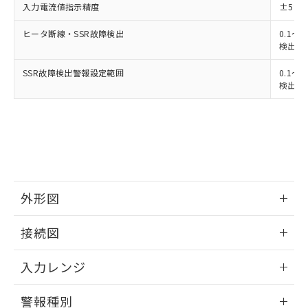
入力電流値指示精度
±5%
ヒータ断線・SSR故障検出
0.1～4
検出最小
SSR故障検出警報設定範囲
0.1～4
検出最小
外形図
情報更新：2025/11/04
接続図
情報更新：2025/11/04
入力レンジ
情報更新：2025/11/04
警報種別