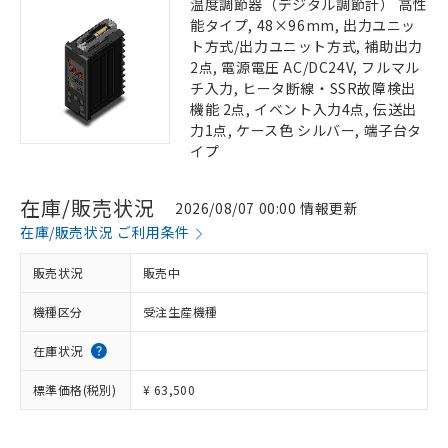
温度調節器（デジタル調節計） 高性
能タイプ, 48×96mm, 出力ユニッ
ト方式/出力ユニット方式, 補助出力
2点, 電源電圧 AC/DC24V, フルマル
チ入力, ヒータ断線・SSR故障検出
機能 2点, イベント入力4点, 伝送出
力1点, ケース色 シルバー, 端子台タ
イプ
在庫/販売状況
2026/08/07 00:00 情報更新
在庫/販売状況 ご利用条件
販売状況
販売中
機種区分
受注生産機種
在庫状況
標準価格(税別)
¥ 63,500