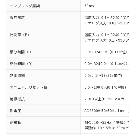
サンプリング周期
60ms
調節感度
温度入力: 0.1～3240.0℃/°F
アナログ入力: 0.01～99.99%
比例帯（P）
温度入力: 0.1～3240.0℃/°F
アナログ入力: 0.1～999.9%F
積分時間（I）
0.0～3240.0s（0.1s単位）
微分時間（D）
0.0～3240.0s（0.1s単位）
※1 対応状況
制御周期
0.5s、1～99s (1s単位)
対応済み：EU RoHS指令（10物質）の
マニュアルリセット値
0.0～100.0%(0.1%単位)
非含有に対応した製品が提供可能な商品で
す。
絶縁抵抗
20MΩ以上(DC500Vメガにて)
対応予定：EU RoHS指令（10物質）の非含
ご利用条件
有に対応した製品に切り替える予定のある
耐電圧
AC2300V 50/60Hz 1min
商品です。
対応予定なし：EU RoHS指令（10物質）の
耐振動
耐久: 10～55Hz 片振幅0.75
以下の条件をお読みいただき、同意のうえ
非含有に非対応の商品で、対応品を出す予
2
誤動作: 10～55Hz 20m/s
、3
ご利用ください。
定はありません。