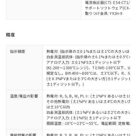
月が前後することがあります。
質が外部に漏えいし、環境に深刻な影響を
法に輸出するおそれがある場合は、取
電流検出器(CT): E54-CT1/E54
ビス）をご利用いただくには、I-Web
白
情報を公開していない機種
及ぼさない年数を意味します。
サポートソフトウェア(CX-Thermo
り引きをいたしません。
メンバーズにご登録されている必要が
取りつけ金具: Y92H-9
「－」：未確認です。当社販売部門へお問
あります。
い合わせください。
お客様が当ウェブサイト上で当社にご
※3 非含有証明書ダウンロード
登録された部品リストについて、当社
精度
および当社の共同利用者が、当社の製
下記の非含有証明書をダウンロードするこ
品・サービスに関するお客様との取
とができます。
合意する
キャンセル
引・商談に必要な範囲で利用すること
指示精度
熱電対: (指示値の±0.1%または±1℃の大きいほう
をご了承ください。
白金測温抵抗体: (指示値の±0.1%または±0.5℃
EU RoHS指令（10物質）の非含有証明書
※当社の共同利用者とは、
"個人情報
アナログ入力: ±0.1%FS±1ディジット以下
51物質の非含有証明書（当社基準）
の共同利用に関して"
(K(-200～1300℃レンジ)、TとNの-100℃以下、
の「1.共同利
※本証明書は発行日時点で非含有を証明す
規定なし。Bの400～800℃は、±3℃以下。R、S 
用者の範囲」に記載されている法人を
るもので、過去に遡って非含有を証明する
(±0.3%PVまたは±3℃の大きい方)±1ディジット以
指します。
±1ディジット以下。)
ものではありません。
また、RoHS指令のフタル酸エステル類４
温度/電圧の影響
熱電対: R, S, B, W, PLⅡ: (±1%PV あるいは
物質の対応では、対応完了までの期間は出
その他熱電対: (±1%PV あるいは±4℃の大きい方
荷製品に未対応品が混在することから備考
は±10℃以内
欄に対応日を記載しておりました。
白金測温抵抗体: (±1%PV あるいは±2℃の大きい
既に当社にて対応品への在庫切替を完了
アナログ入力: (±1%FS) ±1ディジット以下
していることから、特段のことがない限
周囲温度: -10℃～23℃～55℃、電圧範囲: 定格電圧の
り、2022年1月12日より割愛しておりま
電磁妨害の影響
熱電対: R, S, B, W, PLⅡ: (±1%PV あるいは
す。