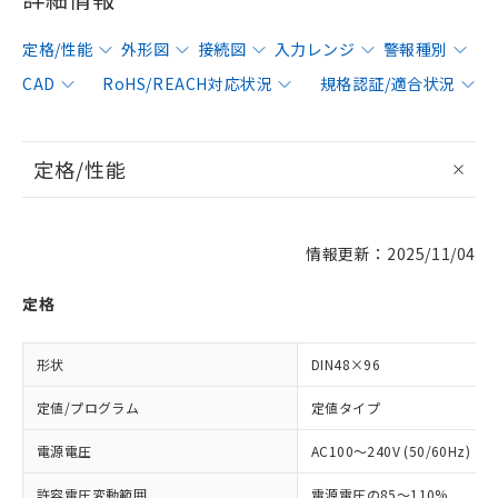
定格/性能
外形図
接続図
入力レンジ
警報種別
CAD
RoHS/REACH対応状況
規格認証/適合状況
定格/性能
情報更新：2025/11/04
定格
形状
DIN48×96
定値/プログラム
定値タイプ
電源電圧
AC100～240V (50/60Hz)
許容電圧変動範囲
電源電圧の85～110%