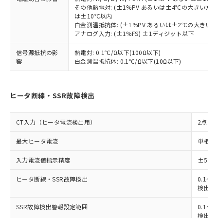
その他熱電対: (±1%PV あるいは±4℃の大きい方
は±10℃以内
白金測温抵抗体: (±1%PV あるいは±2℃の大きい
アナログ入力: (±1%FS) ±1ディジット以下
信号源抵抗の影
熱電対: 0.1℃/Ω以下(100Ω以下)
響
白金測温抵抗体: 0.1℃/Ω以下(10Ω以下)
ヒータ断線・SSR故障検出
CT入力（ヒータ電流検出用）
2点
最大ヒータ電流
単相また
入力電流値指示精度
±5%
ヒータ断線・SSR故障検出
0.1～4
検出最小
SSR故障検出警報設定範囲
0.1～4
検出最小