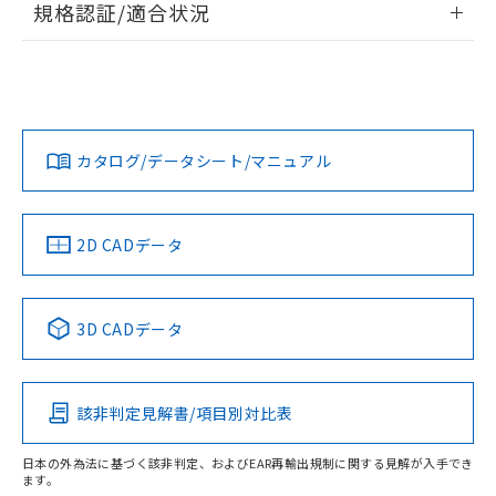
規格認証/適合状況
ログイン/会員登録
EU RoHS
注意事項・凡例
UL認証
CSA認証
CEマーキング
Yes
Yes
Yes
対応状況
対応予定月
※1
※2
ダウンロードデータをご利用いただく前に、以下を必ずお読
みください。
カタログ/データシート/マニュアル
対応済み
ソフトウェアの使用条件
LR型式承認
DNV型式承認
BV型式承認
KR型式承
（イギリス
（ノルウェー
（フランス
（韓国
船舶規格）
船舶規格）
船舶規格）
船舶規格
中国 RoHS
注意事項・凡例
2D CADデータ
Yes
No
No
No
中国 RoHS表
※1 ※2
3D CADデータ
この製品の規格認証/適合状況ページへ
Pb
Hg
Cd
Cr(VI)
その他の認証はこちらのページからご検索ください
該非判定見解書/項目別対比表
X
O
O
O
日本の外為法に基づく該非判定、およびEAR再輸出規制に関する見解が入手でき
ます。