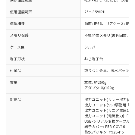
(税抜)を提供させていただくもので
「○」：最大均質材料含有率が中国RoHSの
非該当品：ライセンス料など無形物で、有
す。
基準値以下であることを示します。
害物質有無と関係のない商品です。
使用湿度範囲
25～85%RH
当社制御機器事業取扱商品の中には、
「×」：最大均質材料含有率が中国RoHSの
仕入先様の事情により、非含有部品として
本サービスの対象外となる商品もある
基準値を超えていることを示します。
いたものが、含有品と判明した場合などや
当社は、これら貴社製品のうち、外国
保護構造
前面: IP66、リアケース: IP20
ことをご了承ください。
「－」：未確認です。当社販売部門へお問
むを得ず変更することがあります。
為替および外国貿易法に定める商品
在庫状況および標準価格照会結果は、
い合わせください。
メモリ保護
不揮発性メモリ(書込回数: 10
（以下｢規制貨物等」という）を輸出
記載している更新日時点での社内デー
*EU RoHS指令（10物質）：
または国外への提供する場合は、日本
記
タに基づき作成されるものであり、閲
説明
鉛(Pb) 1000ppm以下、 水銀(Hg) 1000ppm以下、 カド
ケース色
*中国RoHS10物質の基準値 (GB/T26572)：
シルバー
国政府の輸出許可(または役務取引許
号
覧された時点での実際の在庫および標
ミウム(Cd) 100ppm以下、
Pb(鉛) :1000ppm、 Hg(水銀) : 1000ppm、 Cd(カドミウ
可)を取得するなどの必要な手続きを
六価クロム(Cr(Ⅵ)) 1000ppm以下、ポリ臭化ビフェニル
ム) : 100ppm、
準価格とは異なる場合があることをご
端子形状
ねじ端子台
類(PBB) 1000ppm以下、ポリ臭化ジフェニルエーテル類
Cr(Ⅵ)(六価クロム) : 1000ppm、 PBBs(ポリ臭化ビフェ
とります。
了承ください。
(PBDE) 1000ppm以下、フタル酸ビス(2-エチルヘキシ
○
一定数以上の在庫あり
ニル類) : 1000ppm、 PBDEs(ポリ臭化ジフェニルエーテ
当社は規制貨物を破棄する場合は、完
ル) (DEHP)(別名：DOP) 1000ppm以下、フタル酸ブチ
正式な納期状況および標準価格はお客
ル類) : 1000ppm、
付属品
取りつけ金具、防水パッキン
ルベンジル（BBP） 1000ppm以下、フタル酸ジブチル
全に破砕するなど、違法に輸出されな
DBP(フタル酸ジブチル) : 1000ppm、 DIBP(フタル酸ジ
様のお取引先、またはお客様担当のオ
（DBP） 1000ppm以下、フタル酸ジイソブチル
イソブチル) : 1000ppm、 BBP(フタル酸ブチルベンジ
△
一定数には満たないが在庫あり
いよう必要な手段を講じます。
ムロン制御機器販売店・当社販売員に
質量
(DIBP) 1000ppm以下
本体: 約260g
ル) : 1000ppm、
当社は貴社製品を、核兵器、ミサイ
但し、RoHS指令で産業用監視および制御機器に対する
DEHP(フタル酸ビス(2-エチルヘキシル)) : 1000ppm
アダプタ: 約100g
ご相談ください。
適用除外項目は除く。
ル、化学兵器、生物兵器またはその他
－
在庫なし(最新の在庫状況につ
オムロン制御機器販売店や当社販売拠
フタル酸エステル類の４物質については閾値を超える意
武器並びにこれらの製造装置等に一切
別売品
出力ユニット(リレー出力): E53
いては、お客様のお取引先、ま
図的な使用がないことを確認しています。
点は「
販売ネットワーク
」をご確認
※2 環境保護使用期限
出力ユニット(SSR駆動用 電圧出力)
使用いたしません。
たはお客様担当のオムロン制御
ください。
出力ユニット(リニア電圧出力): E5
当社は、貴社製品を第三者に販売する
機器販売店・当社販売員にご確
在庫状況および標準価格結果を当社の
出力ユニット(電流出力): E53-C
※2 対応予定月
「ｅ」：有害物質（10物質）のすべてが基
場合は、上記1、2および3の内容を当
認ください)
事前の承諾なく第三者に漏洩または開
USB-シリアル変換ケーブル: E58
準値以下であることを示します。
該第三者に通知します。また当社は、
示しないようお願いします。
端子カバー: E53-COV16
部品在庫の切り替え状況などにより、予定
「10」：通常の使用状況下において有害物
販売先および販売に係わる関係者が違
防水パッキン: Y92S-P5
マイパーツ機能（部品リスト作成サー
空
受注生産機種、また在庫状況の