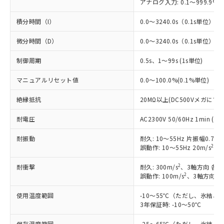
アナログ入力: 0.1～999.9%F
積分時間（I）
0.0～3240.0s（0.1s単位）
微分時間（D）
0.0～3240.0s（0.1s単位）
制御周期
0.5s、1～99s (1s単位)
マニュアルリセット値
0.0～100.0%(0.1%単位)
※1 対応状況
絶縁抵抗
20MΩ以上(DC500Vメガにて)
対応済み：EU RoHS指令（10物質）の
非含有に対応した製品が提供可能な商品で
耐電圧
AC2300V 50/60Hz 1min
す。
対応予定：EU RoHS指令（10物質）の非含
耐振動
耐久: 10～55Hz 片振幅0.75
ご利用条件
有に対応した製品に切り替える予定のある
2
誤動作: 10～55Hz 20m/s
、3
商品です。
対応予定なし：EU RoHS指令（10物質）の
2
耐衝撃
耐久: 300m/s
、3軸方向 各3
以下の条件をお読みいただき、同意のうえ
2
誤動作: 100m/s
、3軸方向 各
非含有に非対応の商品で、対応品を出す予
ご利用ください。
定はありません。
使用温度範囲
-10～55℃（ただし、氷結、
調査・確認中：EU RoHS指令（10物質）の
本サービスは、当社制御機器事業取扱
3年保証時: -10～50℃
※1 中国RoHS○×表
非含有の対応状況を調査中または確認中の
商品の当社在庫状況および標準価格
商品です。
保存温度範囲
-25～65℃（ただし、氷結、