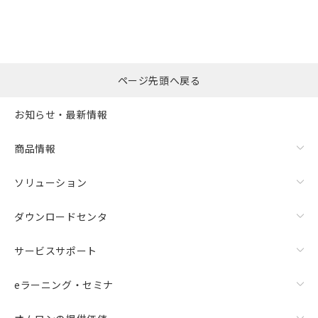
"対応済み"や非含有の記載がされた商品であっても、流通
在庫等で未対応品が混在する可能性があります。
非含有品が必要な際は、弊社営業部門もしくは販売店へお
問い合わせください。
ページ先頭へ戻る
この製品のRoHS/REACH対応状況ページへ
お知らせ・最新情報
商品情報
ソリューション
ダウンロードセンタ
サービスサポート
eラーニング・セミナ