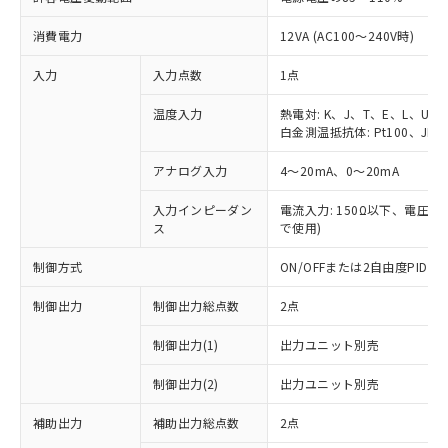
消費電力
12VA (AC100～240V時)
入力
入力点数
1点
温度入力
熱電対: K、J、T、E、L、U、
白金測温抵抗体: Pt100、JPt1
アナログ入力
4～20mA、0～20mA
入力インピーダン
電流入力: 150Ω以下、電圧入力
ス
で使用)
制御方式
ON/OFFまたは2自由度PI
制御出力
制御出力総点数
2点
制御出力(1)
出力ユニット別売
制御出力(2)
出力ユニット別売
補助出力
補助出力総点数
2点