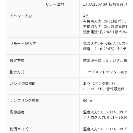
リレー出力
1a AC250V 3A(抵抗負荷) 電
イベント入力
4点
有接点入力: ON: 1kΩ以下、OF
無接点入力: ON: 残留電圧1.5
流出電流: 約7mA(1接点あたり
リモートSP入力
電流入力: 4～20mA (入力イ
精度: （±0.2%FS）±1デ
設定方式
前面キーによるデジタル設定
指示方式
11セグメントデジタル表示お
パンク切替機能
あり（バンク数: 8）
ローカルSP、警報設定値、PI
サンプリング周期
60ms
調節感度
温度入力: 0.1～3240.0℃/°F
アナログ入力: 0.01～99.99%
比例帯（P）
温度入力: 0.1～3240.0℃/°F