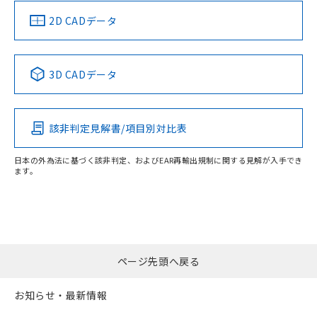
（イギリス
（ノルウェー
（フランス
（韓国
船舶規格）
船舶規格）
船舶規格）
船舶規格
中国 RoHS
注意事項・凡例
2D CADデータ
Yes
No
No
No
中国 RoHS表
※1 ※2
3D CADデータ
この製品の規格認証/適合状況ページへ
Pb
Hg
Cd
Cr(VI)
その他の認証はこちらのページからご検索ください
該非判定見解書/項目別対比表
X
O
O
O
日本の外為法に基づく該非判定、およびEAR再輸出規制に関する見解が入手でき
ます。
"対応済み"や非含有の記載がされた商品であっても、流通
在庫等で未対応品が混在する可能性があります。
非含有品が必要な際は、弊社営業部門もしくは販売店へお
問い合わせください。
ページ先頭へ戻る
この製品のRoHS/REACH対応状況ページへ
お知らせ・最新情報