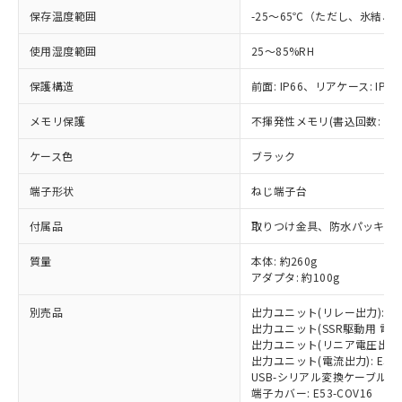
保存温度範囲
-25～65℃（ただし、氷結、
使用湿度範囲
25～85%RH
※1 対応状況
保護構造
前面: IP66、リアケース: IP20
対応済み：EU RoHS指令（10物質）の
非含有に対応した製品が提供可能な商品で
メモリ保護
不揮発性メモリ(書込回数: 10
す。
対応予定：EU RoHS指令（10物質）の非含
ケース色
ブラック
ご利用条件
有に対応した製品に切り替える予定のある
端子形状
ねじ端子台
商品です。
対応予定なし：EU RoHS指令（10物質）の
以下の条件をお読みいただき、同意のうえ
付属品
取りつけ金具、防水パッキン
非含有に非対応の商品で、対応品を出す予
ご利用ください。
定はありません。
質量
本体: 約260g
調査・確認中：EU RoHS指令（10物質）の
本サービスは、当社制御機器事業取扱
アダプタ: 約100g
※1 中国RoHS○×表
非含有の対応状況を調査中または確認中の
商品の当社在庫状況および標準価格
商品です。
別売品
出力ユニット(リレー出力): E53
(税抜)を提供させていただくもので
「○」：最大均質材料含有率が中国RoHSの
非該当品：ライセンス料など無形物で、有
出力ユニット(SSR駆動用 電圧出力)
す。
基準値以下であることを示します。
害物質有無と関係のない商品です。
出力ユニット(リニア電圧出力): E5
当社制御機器事業取扱商品の中には、
「×」：最大均質材料含有率が中国RoHSの
出力ユニット(電流出力): E53-C
仕入先様の事情により、非含有部品として
本サービスの対象外となる商品もある
USB-シリアル変換ケーブル: E58
基準値を超えていることを示します。
いたものが、含有品と判明した場合などや
当社は、これら貴社製品のうち、外国
ことをご了承ください。
端子カバー: E53-COV16
「－」：未確認です。当社販売部門へお問
むを得ず変更することがあります。