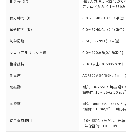
比例帯（P）
温度入力: 0.1～3240.0℃/°F
アナログ入力: 0.1～999.9%F
積分時間（I）
0.0～3240.0s（0.1s単位）
微分時間（D）
0.0～3240.0s（0.1s単位）
制御周期
0.5s、1～99s (1s単位)
マニュアルリセット値
0.0～100.0%(0.1%単位)
絶縁抵抗
20MΩ以上(DC500Vメガにて)
耐電圧
AC2300V 50/60Hz 1min
耐振動
耐久: 10～55Hz 片振幅0.75
2
誤動作: 10～55Hz 20m/s
、3
2
耐衝撃
耐久: 300m/s
、3軸方向 各3
2
誤動作: 100m/s
、3軸方向 各
使用温度範囲
-10～55℃（ただし、氷結、
3年保証時: -10～50℃