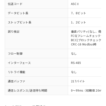
伝送コード
ASCⅡ
データビット長
7、8ビット
ストップビット長
1、2ビット
誤り検出
垂直パリティ(なし、偶数、
FCS(フレームチェックシー
BCC(ブロックチェックキャ
CRC-16 Modbus時
フロー制御
なし
インターフェース
RS-485
リトライ機能
なし
通信バッファ
217バイト
通信レスポンス/送信待ち時間
0～99ms（初期値 20ms