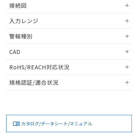
情報更新：2025/11/04
接続図
情報更新：2025/11/04
入力レンジ
情報更新：2025/11/04
警報種別
情報更新：2025/11/04
CAD
ログイン/会員登録いただくと、CADデータをダウンロー
RoHS/REACH対応状況
ドすることができます。
情報更新：2026/7/29
規格認証/適合状況
ログイン/会員登録
EU RoHS
注意事項・凡例
UL認証
CSA認証
CEマーキング
Yes
Yes
Yes
対応状況
対応予定月
※1
※2
ダウンロードデータをご利用いただく前に、以下を必ずお読
みください。
カタログ/データシート/マニュアル
対応済み
ソフトウェアの使用条件
LR型式承認
DNV型式承認
BV型式承認
KR型式承