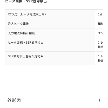
ヒータ断線・SSR故障検出
CT入力（ヒータ電流検出用）
2点
最大ヒータ電流
単相また
入力電流値指示精度
±5%
ヒータ断線・SSR故障検出
0.1～4
検出最小
SSR故障検出警報設定範囲
0.1～4
検出最小
外形図