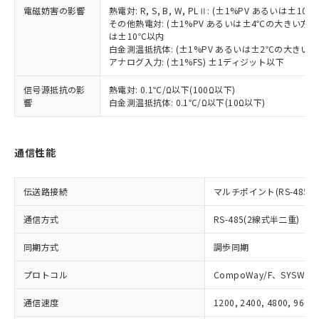
登録された部品リストについて、当社
電磁妨害の影響
熱電対: R, S, B, W, PLⅡ: (±1%PV あるいは
および当社の共同利用者が、当社の製
その他熱電対: (±1%PV あるいは±4℃の大きい方
下記の非含有証明書をダウンロードするこ
品・サービスに関するお客様との取
は±10℃以内
とができます。
合意する
キャンセル
引・商談に必要な範囲で利用すること
白金測温抵抗体: (±1%PV あるいは±2℃の大きい
をご了承ください。
アナログ入力: (±1%FS) ±1ディジット以下
EU RoHS指令（10物質）の非含有証明書
※当社の共同利用者とは、
"個人情報
51物質の非含有証明書（当社基準）
信号源抵抗の影
熱電対: 0.1℃/Ω以下(100Ω以下)
の共同利用に関して"
の「1.共同利
※本証明書は発行日時点で非含有を証明す
響
白金測温抵抗体: 0.1℃/Ω以下(10Ω以下)
用者の範囲」に記載されている法人を
るもので、過去に遡って非含有を証明する
指します。
ものではありません。
また、RoHS指令のフタル酸エステル類４
通信性能
物質の対応では、対応完了までの期間は出
荷製品に未対応品が混在することから備考
欄に対応日を記載しておりました。
伝送路接続
マルチポイント(RS-485)
既に当社にて対応品への在庫切替を完了
通信方式
していることから、特段のことがない限
RS-485(2線式半二重)
り、2022年1月12日より割愛しておりま
同期方式
調歩同期
す。
プロトコル
CompoWay/F、SYSWAY
通信速度
1200, 2400, 4800, 9600,