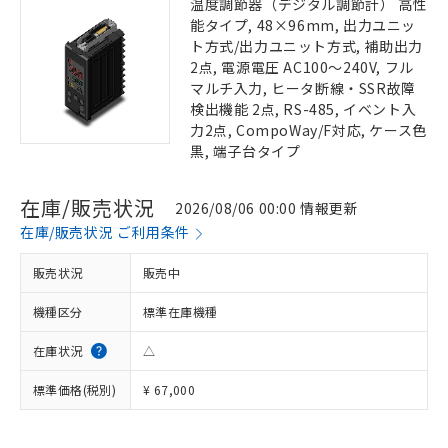
温度調節器（デジタル調節計） 高性
能タイプ, 48×96mm, 出力ユニッ
ト方式/出力ユニット方式, 補助出力
2点, 電源電圧 AC100～240V, フル
マルチ入力, ヒータ断線・SSR故障
検出機能 2点, RS-485, イベント入
力2点, CompoWay/F対応, ケース色
黒, 端子台タイプ
在庫/販売状況
2026/08/06 00:00 情報更新
在庫/販売状況 ご利用条件
販売状況
販売中
機種区分
標準在庫機種
在庫状況
△
標準価格(税別)
¥ 67,000