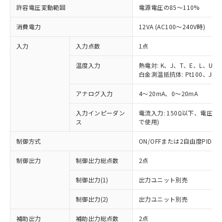
許容電圧変動範囲
電源電圧の85～110%
消費電力
12VA (AC100～240V時)
入力
入力点数
1点
温度入力
熱電対: K、J、T、E、L、U、
白金測温抵抗体: Pt100、JPt1
アナログ入力
4～20mA、0～20mA
入力インピーダン
電流入力: 150Ω以下、電圧入力
ス
で使用)
制御方式
ON/OFFまたは2自由度PI
制御出力
制御出力総点数
2点
制御出力(1)
出力ユニット別売
制御出力(2)
出力ユニット別売
補助出力
補助出力総点数
2点