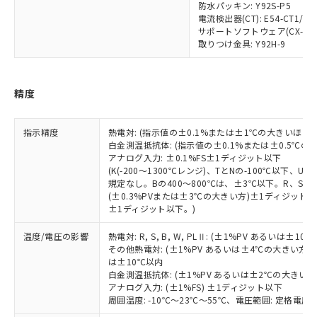
為替および外国貿易法に定める商品
在庫状況および標準価格照会結果は、
防水パッキン: Y92S-P5
い合わせください。
（以下｢規制貨物等」という）を輸出
電流検出器(CT): E54-CT1/E54
記載している更新日時点での社内デー
*EU RoHS指令（10物質）：
または国外への提供する場合は、日本
サポートソフトウェア(CX-Thermo
記
タに基づき作成されるものであり、閲
説明
鉛(Pb) 1000ppm以下、 水銀(Hg) 1000ppm以下、 カド
*中国RoHS10物質の基準値 (GB/T26572)：
取りつけ金具: Y92H-9
国政府の輸出許可(または役務取引許
号
覧された時点での実際の在庫および標
ミウム(Cd) 100ppm以下、
Pb(鉛) :1000ppm、 Hg(水銀) : 1000ppm、 Cd(カドミウ
可)を取得するなどの必要な手続きを
六価クロム(Cr(Ⅵ)) 1000ppm以下、ポリ臭化ビフェニル
ム) : 100ppm、
準価格とは異なる場合があることをご
類(PBB) 1000ppm以下、ポリ臭化ジフェニルエーテル類
Cr(Ⅵ)(六価クロム) : 1000ppm、 PBBs(ポリ臭化ビフェ
とります。
了承ください。
(PBDE) 1000ppm以下、フタル酸ビス(2-エチルヘキシ
○
一定数以上の在庫あり
ニル類) : 1000ppm、 PBDEs(ポリ臭化ジフェニルエーテ
当社は規制貨物を破棄する場合は、完
精度
ル) (DEHP)(別名：DOP) 1000ppm以下、フタル酸ブチ
正式な納期状況および標準価格はお客
ル類) : 1000ppm、
ルベンジル（BBP） 1000ppm以下、フタル酸ジブチル
全に破砕するなど、違法に輸出されな
DBP(フタル酸ジブチル) : 1000ppm、 DIBP(フタル酸ジ
様のお取引先、またはお客様担当のオ
（DBP） 1000ppm以下、フタル酸ジイソブチル
イソブチル) : 1000ppm、 BBP(フタル酸ブチルベンジ
△
一定数には満たないが在庫あり
いよう必要な手段を講じます。
ムロン制御機器販売店・当社販売員に
(DIBP) 1000ppm以下
ル) : 1000ppm、
指示精度
熱電対: (指示値の±0.1%または±1℃の大きいほう
当社は貴社製品を、核兵器、ミサイ
但し、RoHS指令で産業用監視および制御機器に対する
DEHP(フタル酸ビス(2-エチルヘキシル)) : 1000ppm
ご相談ください。
白金測温抵抗体: (指示値の±0.1%または±0.5℃
適用除外項目は除く。
ル、化学兵器、生物兵器またはその他
－
在庫なし(最新の在庫状況につ
オムロン制御機器販売店や当社販売拠
フタル酸エステル類の４物質については閾値を超える意
アナログ入力: ±0.1%FS±1ディジット以下
武器並びにこれらの製造装置等に一切
いては、お客様のお取引先、ま
図的な使用がないことを確認しています。
点は「
販売ネットワーク
」をご確認
(K(-200～1300℃レンジ)、TとNの-100℃以下、
※2 環境保護使用期限
使用いたしません。
たはお客様担当のオムロン制御
規定なし。Bの400～800℃は、±3℃以下。R、S 
ください。
当社は、貴社製品を第三者に販売する
(±0.3%PVまたは±3℃の大きい方)±1ディジット以
機器販売店・当社販売員にご確
在庫状況および標準価格結果を当社の
※2 対応予定月
「ｅ」：有害物質（10物質）のすべてが基
±1ディジット以下。)
場合は、上記1、2および3の内容を当
認ください)
事前の承諾なく第三者に漏洩または開
準値以下であることを示します。
該第三者に通知します。また当社は、
示しないようお願いします。
温度/電圧の影響
熱電対: R, S, B, W, PLⅡ: (±1%PV あるいは
部品在庫の切り替え状況などにより、予定
「10」：通常の使用状況下において有害物
販売先および販売に係わる関係者が違
マイパーツ機能（部品リスト作成サー
空
受注生産機種、また在庫状況の
その他熱電対: (±1%PV あるいは±4℃の大きい方
月が前後することがあります。
質が外部に漏えいし、環境に深刻な影響を
法に輸出するおそれがある場合は、取
ビス）をご利用いただくには、I-Web
白
情報を公開していない機種
は±10℃以内
及ぼさない年数を意味します。
り引きをいたしません。
メンバーズにご登録されている必要が
白金測温抵抗体: (±1%PV あるいは±2℃の大きい
「－」：未確認です。当社販売部門へお問
アナログ入力: (±1%FS) ±1ディジット以下
あります。
い合わせください。
周囲温度: -10℃～23℃～55℃、電圧範囲: 定格電圧の
お客様が当ウェブサイト上で当社にご
※3 非含有証明書ダウンロード