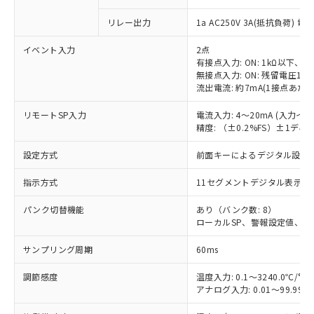
リレー出力
1a AC250V 3A(抵抗負荷) 電
イベント入力
2点
有接点入力: ON: 1kΩ以下、OF
無接点入力: ON: 残留電圧1.5
流出電流: 約7mA(1接点あたり
リモートSP入力
電流入力: 4～20mA (入力イ
精度: （±0.2%FS）±1デ
設定方式
前面キーによるデジタル設定
指示方式
11セグメントデジタル表示お
パンク切替機能
あり（バンク数: 8）
ローカルSP、警報設定値、PI
サンプリング周期
60ms
調節感度
温度入力: 0.1～3240.0℃/°F
アナログ入力: 0.01～99.99%