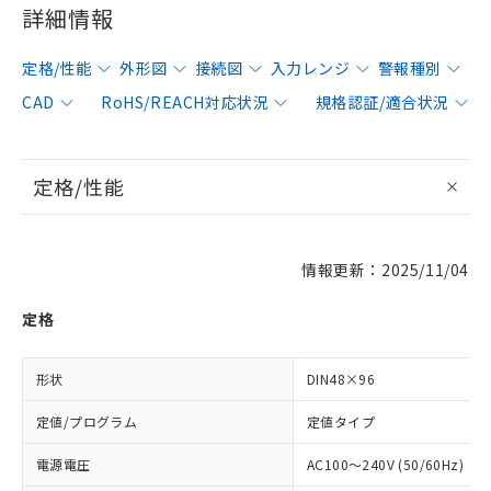
詳細情報
定格/性能
外形図
接続図
入力レンジ
警報種別
CAD
RoHS/REACH対応状況
規格認証/適合状況
定格/性能
情報更新：2025/11/04
定格
形状
DIN48×96
定値/プログラム
定値タイプ
電源電圧
AC100～240V (50/60Hz)