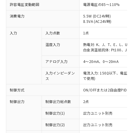
許容電圧変動範囲
電源電圧の85～110%
消費電力
5.5W (DC24V時)
8.5VA (AC24V時)
入力
入力点数
1点
温度入力
熱電対: K、J、T、E、L、U、
白金測温抵抗体: Pt100、JPt1
アナログ入力
4～20mA、0～20mA
入力インピーダン
電流入力: 150Ω以下、電圧入力
ス
で使用)
制御方式
ON/OFFまたは2自由度PI
制御出力
制御出力総点数
2点
制御出力(1)
出力ユニット別売
制御出力(2)
出力ユニット別売