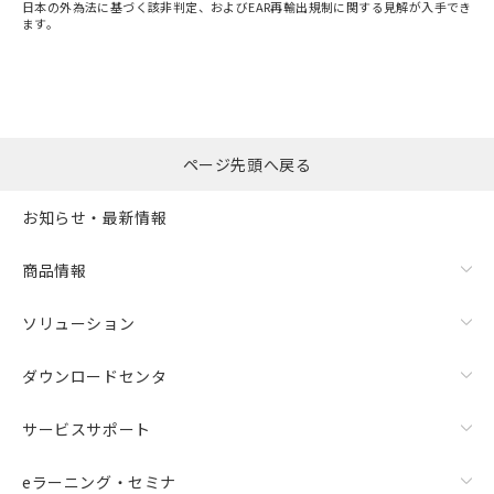
日本の外為法に基づく該非判定、およびEAR再輸出規制に関する見解が入手でき
ます。
"対応済み"や非含有の記載がされた商品であっても、流通
在庫等で未対応品が混在する可能性があります。
非含有品が必要な際は、弊社営業部門もしくは販売店へお
問い合わせください。
ページ先頭へ戻る
この製品のRoHS/REACH対応状況ページへ
お知らせ・最新情報
商品情報
ソリューション
ダウンロードセンタ
サービスサポート
eラーニング・セミナ