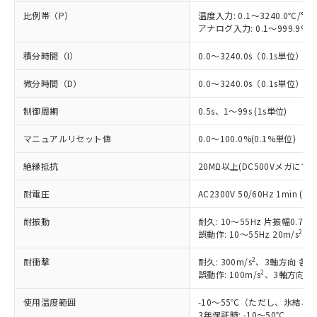
比例帯（P）
温度入力: 0.1～3240.0℃/°F
アナログ入力: 0.1～999.9%F
積分時間（I）
0.0～3240.0s（0.1s単位）
微分時間（D）
0.0～3240.0s（0.1s単位）
制御周期
0.5s、1～99s (1s単位)
※1 対応状況
マニュアルリセット値
0.0～100.0%(0.1%単位)
対応済み：EU RoHS指令（10物質）の
絶縁抵抗
20MΩ以上(DC500Vメガにて)
非含有に対応した製品が提供可能な商品で
す。
耐電圧
AC2300V 50/60Hz 1min
対応予定：EU RoHS指令（10物質）の非含
ご利用条件
有に対応した製品に切り替える予定のある
耐振動
耐久: 10～55Hz 片振幅0.75
商品です。
2
誤動作: 10～55Hz 20m/s
、3
対応予定なし：EU RoHS指令（10物質）の
以下の条件をお読みいただき、同意のうえ
2
耐衝撃
耐久: 300m/s
、3軸方向 各3
非含有に非対応の商品で、対応品を出す予
ご利用ください。
2
誤動作: 100m/s
、3軸方向 各
定はありません。
調査・確認中：EU RoHS指令（10物質）の
本サービスは、当社制御機器事業取扱
使用温度範囲
-10～55℃（ただし、氷結、
※1 中国RoHS○×表
非含有の対応状況を調査中または確認中の
商品の当社在庫状況および標準価格
3年保証時: -10～50℃