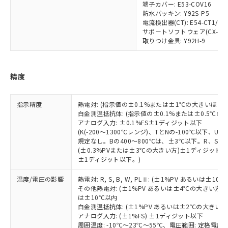
部品在庫の切り替え状況などにより、予定
「10」：通常の使用状況下において有害物
販売先および販売に係わる関係者が違
端子カバー: E53-COV16
マイパーツ機能（部品リスト作成サー
空
受注生産機種、また在庫状況の
月が前後することがあります。
質が外部に漏えいし、環境に深刻な影響を
法に輸出するおそれがある場合は、取
防水パッキン: Y92S-P5
ビス）をご利用いただくには、I-Web
白
情報を公開していない機種
及ぼさない年数を意味します。
電流検出器(CT): E54-CT1/E54
り引きをいたしません。
メンバーズにご登録されている必要が
サポートソフトウェア(CX-Thermo
「－」：未確認です。当社販売部門へお問
あります。
取りつけ金具: Y92H-9
い合わせください。
お客様が当ウェブサイト上で当社にご
※3 非含有証明書ダウンロード
登録された部品リストについて、当社
および当社の共同利用者が、当社の製
精度
下記の非含有証明書をダウンロードするこ
品・サービスに関するお客様との取
とができます。
合意する
キャンセル
引・商談に必要な範囲で利用すること
をご了承ください。
指示精度
熱電対: (指示値の±0.1%または±1℃の大きいほう
EU RoHS指令（10物質）の非含有証明書
※当社の共同利用者とは、
"個人情報
白金測温抵抗体: (指示値の±0.1%または±0.5℃
51物質の非含有証明書（当社基準）
の共同利用に関して"
アナログ入力: ±0.1%FS±1ディジット以下
の「1.共同利
※本証明書は発行日時点で非含有を証明す
(K(-200～1300℃レンジ)、TとNの-100℃以下、
用者の範囲」に記載されている法人を
るもので、過去に遡って非含有を証明する
規定なし。Bの400～800℃は、±3℃以下。R、S 
指します。
(±0.3%PVまたは±3℃の大きい方)±1ディジット以
ものではありません。
±1ディジット以下。)
また、RoHS指令のフタル酸エステル類４
物質の対応では、対応完了までの期間は出
温度/電圧の影響
熱電対: R, S, B, W, PLⅡ: (±1%PV あるいは
荷製品に未対応品が混在することから備考
その他熱電対: (±1%PV あるいは±4℃の大きい方
欄に対応日を記載しておりました。
は±10℃以内
既に当社にて対応品への在庫切替を完了
白金測温抵抗体: (±1%PV あるいは±2℃の大きい
していることから、特段のことがない限
アナログ入力: (±1%FS) ±1ディジット以下
周囲温度: -10℃～23℃～55℃、電圧範囲: 定格電圧の
り、2022年1月12日より割愛しておりま