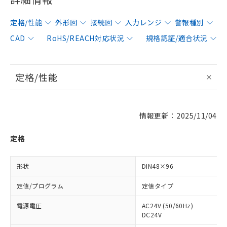
定格/性能
外形図
接続図
入力レンジ
警報種別
CAD
RoHS/REACH対応状況
規格認証/適合状況
定格/性能
情報更新：2025/11/04
定格
形状
DIN48×96
定値/プログラム
定値タイプ
電源電圧
AC24V (50/60Hz)
DC24V