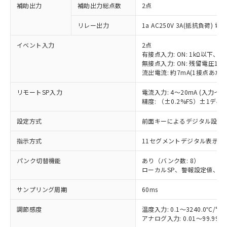
補助出力
補助出力総点数
2点
リレー出力
1a AC250V 3A(抵抗負荷) 電
イベント入力
2点
有接点入力: ON: 1kΩ以下、OF
無接点入力: ON: 残留電圧1.5
流出電流: 約7mA(1接点あたり
リモートSP入力
電流入力: 4～20mA (入力イ
精度: （±0.2%FS）±1デ
設定方式
前面キーによるデジタル設定
指示方式
11セグメントデジタル表示お
パンク切替機能
あり（バンク数: 8）
ローカルSP、警報設定値、PI
サンプリング周期
60ms
調節感度
温度入力: 0.1～3240.0℃/°F
アナログ入力: 0.01～99.99%