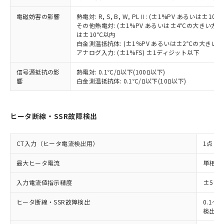
す。
電磁妨害の影響
熱電対: R, S, B, W, PLⅡ: (±1%PV あるいは
その他熱電対: (±1%PV あるいは±4℃の大きい方
は±10℃以内
白金測温抵抗体: (±1%PV あるいは±2℃の大きい
アナログ入力: (±1%FS) ±1ディジット以下
信号源抵抗の影
熱電対: 0.1℃/Ω以下(100Ω以下)
響
白金測温抵抗体: 0.1℃/Ω以下(10Ω以下)
ヒータ断線・SSR故障検出
CT入力（ヒータ電流検出用）
1点
最大ヒータ電流
単相 AC
入力電流値指示精度
±5%
ヒータ断線・SSR故障検出
0.1～4
検出最小