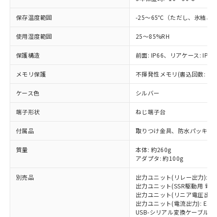
商品です。
(税抜)を提供させていただくもので
「○」：最大均質材料含有率が中国RoHSの
非該当品：ライセンス料など無形物で、有
保存温度範囲
-25～65℃（ただし、氷結、
す。
基準値以下であることを示します。
害物質有無と関係のない商品です。
当社制御機器事業取扱商品の中には、
「×」：最大均質材料含有率が中国RoHSの
仕入先様の事情により、非含有部品として
使用湿度範囲
25～85%RH
本サービスの対象外となる商品もある
基準値を超えていることを示します。
いたものが、含有品と判明した場合などや
当社は、これら貴社製品のうち、外国
ことをご了承ください。
「－」：未確認です。当社販売部門へお問
むを得ず変更することがあります。
保護構造
前面: IP66、リアケース: IP20
為替および外国貿易法に定める商品
在庫状況および標準価格照会結果は、
い合わせください。
（以下｢規制貨物等」という）を輸出
記載している更新日時点での社内デー
メモリ保護
不揮発性メモリ(書込回数: 10
*EU RoHS指令（10物質）：
または国外への提供する場合は、日本
記
タに基づき作成されるものであり、閲
説明
鉛(Pb) 1000ppm以下、 水銀(Hg) 1000ppm以下、 カド
*中国RoHS10物質の基準値 (GB/T26572)：
国政府の輸出許可(または役務取引許
号
覧された時点での実際の在庫および標
ミウム(Cd) 100ppm以下、
Pb(鉛) :1000ppm、 Hg(水銀) : 1000ppm、 Cd(カドミウ
ケース色
シルバー
可)を取得するなどの必要な手続きを
六価クロム(Cr(Ⅵ)) 1000ppm以下、ポリ臭化ビフェニル
ム) : 100ppm、
準価格とは異なる場合があることをご
類(PBB) 1000ppm以下、ポリ臭化ジフェニルエーテル類
Cr(Ⅵ)(六価クロム) : 1000ppm、 PBBs(ポリ臭化ビフェ
とります。
了承ください。
端子形状
(PBDE) 1000ppm以下、フタル酸ビス(2-エチルヘキシ
ねじ端子台
○
一定数以上の在庫あり
ニル類) : 1000ppm、 PBDEs(ポリ臭化ジフェニルエーテ
当社は規制貨物を破棄する場合は、完
ル) (DEHP)(別名：DOP) 1000ppm以下、フタル酸ブチ
正式な納期状況および標準価格はお客
ル類) : 1000ppm、
ルベンジル（BBP） 1000ppm以下、フタル酸ジブチル
全に破砕するなど、違法に輸出されな
DBP(フタル酸ジブチル) : 1000ppm、 DIBP(フタル酸ジ
様のお取引先、またはお客様担当のオ
付属品
取りつけ金具、防水パッキン
（DBP） 1000ppm以下、フタル酸ジイソブチル
イソブチル) : 1000ppm、 BBP(フタル酸ブチルベンジ
△
一定数には満たないが在庫あり
いよう必要な手段を講じます。
ムロン制御機器販売店・当社販売員に
(DIBP) 1000ppm以下
ル) : 1000ppm、
当社は貴社製品を、核兵器、ミサイ
但し、RoHS指令で産業用監視および制御機器に対する
質量
DEHP(フタル酸ビス(2-エチルヘキシル)) : 1000ppm
本体: 約260g
ご相談ください。
適用除外項目は除く。
ル、化学兵器、生物兵器またはその他
アダプタ: 約100g
－
在庫なし(最新の在庫状況につ
オムロン制御機器販売店や当社販売拠
フタル酸エステル類の４物質については閾値を超える意
武器並びにこれらの製造装置等に一切
いては、お客様のお取引先、ま
図的な使用がないことを確認しています。
点は「
販売ネットワーク
」をご確認
※2 環境保護使用期限
別売品
出力ユニット(リレー出力): E53
使用いたしません。
たはお客様担当のオムロン制御
ください。
出力ユニット(SSR駆動用 電圧出力)
当社は、貴社製品を第三者に販売する
機器販売店・当社販売員にご確
在庫状況および標準価格結果を当社の
出力ユニット(リニア電圧出力): E5
※2 対応予定月
「ｅ」：有害物質（10物質）のすべてが基
場合は、上記1、2および3の内容を当
認ください)
事前の承諾なく第三者に漏洩または開
出力ユニット(電流出力): E53-C
準値以下であることを示します。
該第三者に通知します。また当社は、
示しないようお願いします。
USB-シリアル変換ケーブル: E58