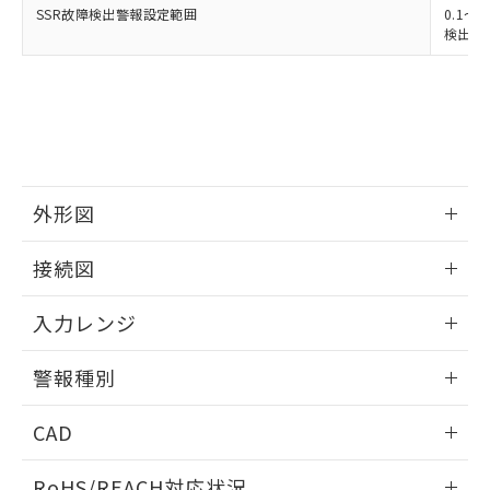
SSR故障検出警報設定範囲
0.1～4
検出最小
外形図
情報更新：2025/11/04
接続図
情報更新：2025/11/04
入力レンジ
情報更新：2025/11/04
警報種別
情報更新：2025/11/04
CAD
ログイン/会員登録いただくと、CADデータをダウンロー
RoHS/REACH対応状況