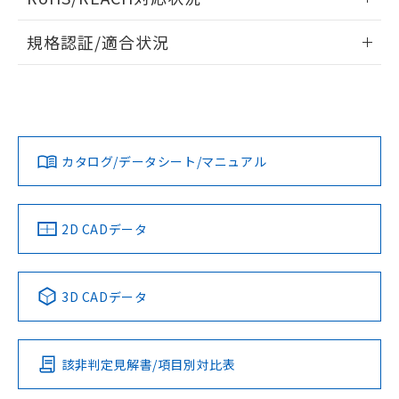
ドすることができます。
情報更新：2026/7/29
規格認証/適合状況
ログイン/会員登録
EU RoHS
注意事項・凡例
UL認証
CSA認証
CEマーキング
Yes
Yes
Yes
対応状況
対応予定月
※1
※2
ダウンロードデータをご利用いただく前に、以下を必ずお読
みください。
カタログ/データシート/マニュアル
対応済み
ソフトウェアの使用条件
LR型式承認
DNV型式承認
BV型式承認
KR型式承
（イギリス
（ノルウェー
（フランス
（韓国
船舶規格）
船舶規格）
船舶規格）
船舶規格
中国 RoHS
注意事項・凡例
2D CADデータ
Yes
No
No
No
中国 RoHS表
※1 ※2
3D CADデータ
この製品の規格認証/適合状況ページへ
Pb
Hg
Cd
Cr(VI)
その他の認証はこちらのページからご検索ください
該非判定見解書/項目別対比表
X
O
O
O