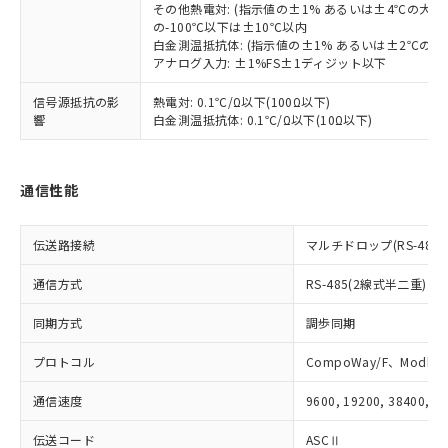
その他熱電対: (指示値の±1% あるいは±4℃の大
および当社の共同利用者が、当社の製
下記の非含有証明書をダウンロードするこ
の-100℃以下は±10℃以内
品・サービスに関するお客様との取
とができます。
白金測温抵抗体: (指示値の±1% あるいは±2℃の
合意する
キャンセル
引・商談に必要な範囲で利用すること
アナログ入力: ±1%FS±1ディジット以下
をご了承ください。
EU RoHS指令（10物質）の非含有証明書
※当社の共同利用者とは、
"個人情報
信号源抵抗の影
熱電対: 0.1℃/Ω以下(100Ω以下)
51物質の非含有証明書（当社基準）
の共同利用に関して"
の「1.共同利
響
白金測温抵抗体: 0.1℃/Ω以下(10Ω以下)
※本証明書は発行日時点で非含有を証明す
用者の範囲」に記載されている法人を
るもので、過去に遡って非含有を証明する
指します。
ものではありません。
通信性能
また、RoHS指令のフタル酸エステル類４
物質の対応では、対応完了までの期間は出
荷製品に未対応品が混在することから備考
伝送路接続
マルチドロップ(RS-485)
欄に対応日を記載しておりました。
既に当社にて対応品への在庫切替を完了
通信方式
RS-485(2線式半二重)
していることから、特段のことがない限
り、2022年1月12日より割愛しておりま
同期方式
調歩同期
す。
プロトコル
CompoWay/F、Modbus
通信速度
9600, 19200, 38400, 5
伝送コード
ASCⅡ