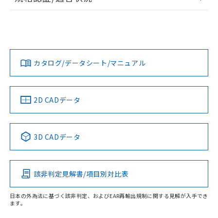
ログイン/会員登録
EU RoHS
注意事項・凡例
UL認証
CSA認証
CEマーキング
Yes
Yes
Yes
対応状況
対応予定月
※1
※2
ダウンロードデータをご利用いただく前に、以下を必ずお読
みください。
カタログ/データシート/マニュアル
対応済み
ソフトウェアの使用条件
LR型式承認
DNV型式承認
BV型式承認
KR型式承
（イギリス
（ノルウェー
（フランス
（韓国
船舶規格）
船舶規格）
船舶規格）
船舶規格
中国 RoHS
注意事項・凡例
2D CADデータ
No
No
No
No
中国 RoHS表
※1 ※2
3D CADデータ
この製品の規格認証/適合状況ページへ
Pb
Hg
Cd
Cr(VI)
その他の認証はこちらのページからご検索ください
該非判定見解書/項目別対比表
X
O
O
O
日本の外為法に基づく該非判定、およびEAR再輸出規制に関する見解が入手でき
ます。
"対応済み"や非含有の記載がされた商品であっても、流通