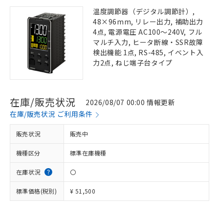
温度調節器（デジタル調節計）,
48×96mm, リレー出力, 補助出力
4点, 電源電圧 AC100～240V, フル
マルチ入力, ヒータ断線・SSR故障
検出機能 1点, RS-485, イベント入
力2点, ねじ端子台タイプ
在庫/販売状況
2026/08/07 00:00 情報更新
在庫/販売状況 ご利用条件
販売状況
販売中
機種区分
標準在庫機種
在庫状況
〇
標準価格(税別)
¥ 51,500