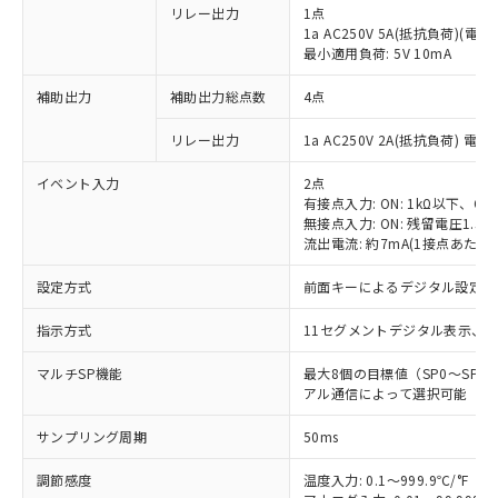
リレー出力
1点
1a AC250V 5A(抵抗負荷)(電
最小適用負荷: 5V 10mA
補助出力
補助出力総点数
4点
リレー出力
1a AC250V 2A(抵抗負荷) 電
イベント入力
2点
有接点入力: ON: 1kΩ以下、OFF
無接点入力: ON: 残留電圧1.5V
流出電流: 約7mA(1接点あたり)
設定方式
前面キーによるデジタル設定
指示方式
11セグメントデジタル表示、
マルチSP機能
最大8個の目標値（SP0～SP
アル通信によって選択可能（イ
サンプリング周期
50ms
調節感度
温度入力: 0.1～999.9℃/°F（0