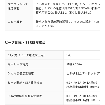
プログラムレス
PLCのメモリを介して、形E5ED/形E5ED-Bのパ
通信機能
機能。PLCとの通信は形E5ED/形E5ED-Bが自動
接続可能台数: 最大32台（FX3は最大16台）
コピー機能
接続された温度調節器間で、マスタに設定された温
ることが可能。
ヒータ断線・SSR故障検出
CT入力（ヒータ電流検出用）
1点
最大ヒータ電流
単相 AC50A
入力電流値指示精度
±5%FS±1ディジット以下
ヒータ断線・SSR故障検出
0.1～49.9A（0.1A単位）
検出最小ON時間: 100ms（制御
SSR故障検出警報設定範囲
0.1～49.9A（0.1A単位）
検出最小OFF時間: 100ms（制