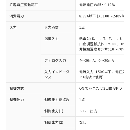
許容電圧変動範囲
電源電圧の85～110%
消費電力
8.3VA以下 (AC100～240V時)
入力
入力点数
1点
温度入力
熱電対: K、J、T、E、L、U、N
白金測温抵抗体: Pt100、JPt10
非接触温度センサ: 10～70℃、6
アナログ入力
4～20mA、0～20mA
入力インピーダ
電流入力: 150Ω以下、電圧入力:
ンス
1:1接続で使用)
制御方式
ON/OFFまたは2自由度PID
制御出力
制御出力総点数
1点
制御出力(1)
リレー出力
制御出力(2)
なし