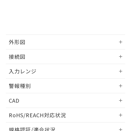
外形図
情報更新：2025/09/04
接続図
情報更新：2025/09/04
入力レンジ
情報更新：2025/09/04
警報種別
情報更新：2025/09/04
CAD
ログイン/会員登録いただくと、CADデータをダウンロー
RoHS/REACH対応状況
ドすることができます。
情報更新：2026/7/29
規格認証/適合状況