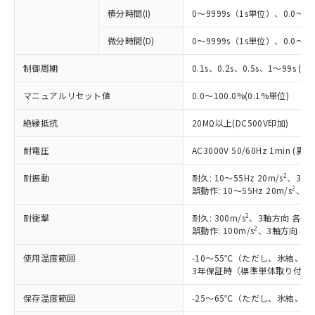
積分時間(I)
0～9999s（1s単位）、0.0～99
微分時間(D)
0～9999s（1s単位）、0.0～99
制御周期
0.1s、0.2s、0.5s、1～99s (1
マニュアルリセット値
0.0～100.0%(0.1%単位)
絶縁抵抗
20MΩ以上(DC500V印加)
耐電圧
AC3000V 50/60Hz 1min 
2
耐振動
耐久: 10～55Hz 20m/s
、3軸方
2
誤動作: 10～55Hz 20m/s
、3軸
2
耐衝撃
耐久: 300m/s
、3軸方向 各3回
2
誤動作: 100m/s
、3軸方向 各
使用温度範囲
-10～55℃（ただし、氷結、
3年保証時（標準単体取り付け）
保存温度範囲
-25～65℃（ただし、氷結、