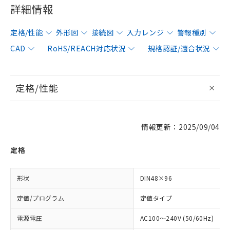
詳細情報
定格/性能
外形図
接続図
入力レンジ
警報種別
CAD
RoHS/REACH対応状況
規格認証/適合状況
定格/性能
情報更新：2025/09/04
定格
形状
DIN48×96
定値/プログラム
定値タイプ
電源電圧
AC100～240V (50/60Hz)