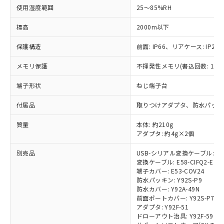
使用湿度範囲
25～85%RH
標高
※1 対応状況
2000m以下
保護構造
前面: IP66、リアケース: IP20、
対応済み：EU RoHS指令（10物質）の
非含有に対応した製品が提供可能な商品で
メモリ保護
不揮発性メモリ(書込回数: 100
す。
対応予定：EU RoHS指令（10物質）の非含
端子形状
ねじ端子台
ご利用条件
有に対応した製品に切り替える予定のある
商品です。
付属品
取りつけアダプタ、防水パッキ
対応予定なし：EU RoHS指令（10物質）の
以下の条件をお読みいただき、同意のうえ
非含有に非対応の商品で、対応品を出す予
質量
本体: 約210g
ご利用ください。
定はありません。
アダプタ: 約4g×2個
調査・確認中：EU RoHS指令（10物質）の
本サービスは、当社制御機器事業取扱
※1 中国RoHS○×表
別売品
USB-シリアル変換ケーブル: E58
非含有の対応状況を調査中または確認中の
商品の当社在庫状況および標準価格
変換ケーブル: E58-CIFQ2-E
商品です。
(税抜)を提供させていただくもので
端子カバー: E53-COV24
「○」：最大均質材料含有率が中国RoHSの
非該当品：ライセンス料など無形物で、有
す。
防水パッキン: Y92S-P9
基準値以下であることを示します。
害物質有無と関係のない商品です。
防水カバー: Y92A-49N
当社制御機器事業取扱商品の中には、
「×」：最大均質材料含有率が中国RoHSの
仕入先様の事情により、非含有部品として
前面ポートカバー: Y92S-P7
本サービスの対象外となる商品もある
基準値を超えていることを示します。
いたものが、含有品と判明した場合などや
アダプタ: Y92F-51
当社は、これら貴社製品のうち、外国
ことをご了承ください。
「－」：未確認です。当社販売部門へお問
ドローアウト治具: Y92F-59
むを得ず変更することがあります。
為替および外国貿易法に定める商品
在庫状況および標準価格照会結果は、