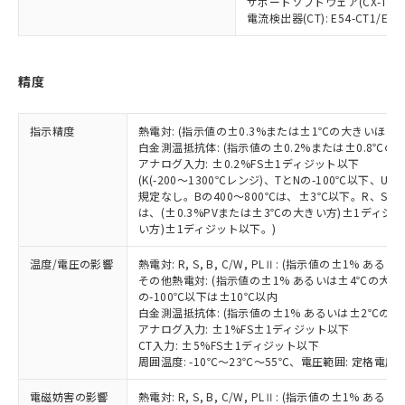
サポートソフトウェア(CX-Thermo)
い合わせください。
（以下｢規制貨物等」という）を輸出
記載している更新日時点での社内デー
電流検出器(CT): E54-CT1/E54-
*EU RoHS指令（10物質）：
または国外への提供する場合は、日本
記
タに基づき作成されるものであり、閲
説明
鉛(Pb) 1000ppm以下、 水銀(Hg) 1000ppm以下、 カド
*中国RoHS10物質の基準値 (GB/T26572)：
国政府の輸出許可(または役務取引許
号
覧された時点での実際の在庫および標
ミウム(Cd) 100ppm以下、
Pb(鉛) :1000ppm、 Hg(水銀) : 1000ppm、 Cd(カドミウ
可)を取得するなどの必要な手続きを
六価クロム(Cr(Ⅵ)) 1000ppm以下、ポリ臭化ビフェニル
ム) : 100ppm、
準価格とは異なる場合があることをご
精度
類(PBB) 1000ppm以下、ポリ臭化ジフェニルエーテル類
Cr(Ⅵ)(六価クロム) : 1000ppm、 PBBs(ポリ臭化ビフェ
とります。
了承ください。
(PBDE) 1000ppm以下、フタル酸ビス(2-エチルヘキシ
○
一定数以上の在庫あり
ニル類) : 1000ppm、 PBDEs(ポリ臭化ジフェニルエーテ
当社は規制貨物を破棄する場合は、完
ル) (DEHP)(別名：DOP) 1000ppm以下、フタル酸ブチ
正式な納期状況および標準価格はお客
ル類) : 1000ppm、
ルベンジル（BBP） 1000ppm以下、フタル酸ジブチル
全に破砕するなど、違法に輸出されな
DBP(フタル酸ジブチル) : 1000ppm、 DIBP(フタル酸ジ
様のお取引先、またはお客様担当のオ
指示精度
熱電対: (指示値の±0.3%または±1℃の大きいほう
（DBP） 1000ppm以下、フタル酸ジイソブチル
イソブチル) : 1000ppm、 BBP(フタル酸ブチルベンジ
△
一定数には満たないが在庫あり
いよう必要な手段を講じます。
白金測温抵抗体: (指示値の±0.2%または±0.8℃
ムロン制御機器販売店・当社販売員に
(DIBP) 1000ppm以下
ル) : 1000ppm、
当社は貴社製品を、核兵器、ミサイ
但し、RoHS指令で産業用監視および制御機器に対する
アナログ入力: ±0.2%FS±1ディジット以下
DEHP(フタル酸ビス(2-エチルヘキシル)) : 1000ppm
ご相談ください。
適用除外項目は除く。
(K(-200～1300℃レンジ)、TとNの-100℃以下、
ル、化学兵器、生物兵器またはその他
－
在庫なし(最新の在庫状況につ
オムロン制御機器販売店や当社販売拠
フタル酸エステル類の４物質については閾値を超える意
規定なし。Bの400～800℃は、±3℃以下。R、S の
武器並びにこれらの製造装置等に一切
いては、お客様のお取引先、ま
図的な使用がないことを確認しています。
点は「
販売ネットワーク
」をご確認
は、(±0.3%PVまたは±3℃の大きい方)±1ディジッ
※2 環境保護使用期限
使用いたしません。
たはお客様担当のオムロン制御
ください。
い方)±1ディジット以下。)
当社は、貴社製品を第三者に販売する
機器販売店・当社販売員にご確
在庫状況および標準価格結果を当社の
※2 対応予定月
「ｅ」：有害物質（10物質）のすべてが基
場合は、上記1、2および3の内容を当
認ください)
事前の承諾なく第三者に漏洩または開
温度/電圧の影響
熱電対: R, S, B, C/W, PLⅡ: (指示値の±1%
準値以下であることを示します。
該第三者に通知します。また当社は、
その他熱電対: (指示値の±1% あるいは±4℃の大
示しないようお願いします。
部品在庫の切り替え状況などにより、予定
「10」：通常の使用状況下において有害物
販売先および販売に係わる関係者が違
の-100℃以下は±10℃以内
マイパーツ機能（部品リスト作成サー
空
受注生産機種、また在庫状況の
月が前後することがあります。
質が外部に漏えいし、環境に深刻な影響を
白金測温抵抗体: (指示値の±1% あるいは±2℃の
法に輸出するおそれがある場合は、取
ビス）をご利用いただくには、I-Web
白
情報を公開していない機種
アナログ入力: ±1%FS±1ディジット以下
及ぼさない年数を意味します。
り引きをいたしません。
メンバーズにご登録されている必要が
CT入力: ±5%FS±1ディジット以下
「－」：未確認です。当社販売部門へお問
あります。
周囲温度: -10℃～23℃～55℃、電圧範囲: 定格電圧の
い合わせください。
お客様が当ウェブサイト上で当社にご
※3 非含有証明書ダウンロード
登録された部品リストについて、当社
電磁妨害の影響
熱電対: R, S, B, C/W, PLⅡ: (指示値の±1%