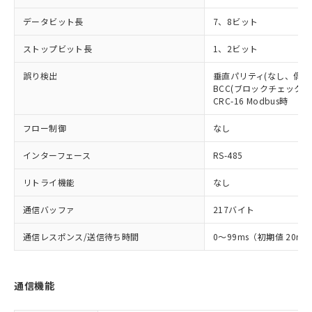
データビット長
7、8ビット
ストップビット長
1、2ビット
誤り検出
垂直パリティ(なし、偶数
BCC(ブロックチェックキャ
CRC-16 Modbus時
フロー制御
なし
インターフェース
RS-485
リトライ機能
なし
通信バッファ
217バイト
通信レスポンス/送信待ち時間
0～99ms（初期値 20ms
通信機能