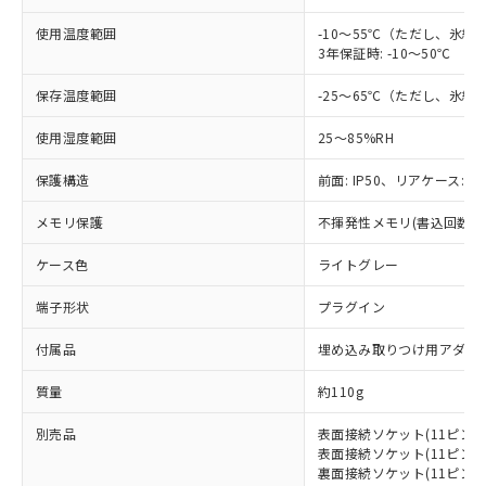
*EU RoHS指令（10物質）：
または国外への提供する場合は、日本
記
タに基づき作成されるものであり、閲
説明
鉛(Pb) 1000ppm以下、 水銀(Hg) 1000ppm以下、 カド
*中国RoHS10物質の基準値 (GB/T26572)：
国政府の輸出許可(または役務取引許
使用温度範囲
-10～55℃（ただし、氷
号
覧された時点での実際の在庫および標
ミウム(Cd) 100ppm以下、
Pb(鉛) :1000ppm、 Hg(水銀) : 1000ppm、 Cd(カドミウ
3年保証時: -10～50℃
可)を取得するなどの必要な手続きを
六価クロム(Cr(Ⅵ)) 1000ppm以下、ポリ臭化ビフェニル
ム) : 100ppm、
準価格とは異なる場合があることをご
類(PBB) 1000ppm以下、ポリ臭化ジフェニルエーテル類
Cr(Ⅵ)(六価クロム) : 1000ppm、 PBBs(ポリ臭化ビフェ
とります。
了承ください。
(PBDE) 1000ppm以下、フタル酸ビス(2-エチルヘキシ
○
一定数以上の在庫あり
ニル類) : 1000ppm、 PBDEs(ポリ臭化ジフェニルエーテ
保存温度範囲
-25～65℃（ただし、氷
当社は規制貨物を破棄する場合は、完
ル) (DEHP)(別名：DOP) 1000ppm以下、フタル酸ブチ
正式な納期状況および標準価格はお客
ル類) : 1000ppm、
ルベンジル（BBP） 1000ppm以下、フタル酸ジブチル
全に破砕するなど、違法に輸出されな
DBP(フタル酸ジブチル) : 1000ppm、 DIBP(フタル酸ジ
様のお取引先、またはお客様担当のオ
使用湿度範囲
（DBP） 1000ppm以下、フタル酸ジイソブチル
25～85%RH
イソブチル) : 1000ppm、 BBP(フタル酸ブチルベンジ
△
一定数には満たないが在庫あり
いよう必要な手段を講じます。
ムロン制御機器販売店・当社販売員に
(DIBP) 1000ppm以下
ル) : 1000ppm、
当社は貴社製品を、核兵器、ミサイ
但し、RoHS指令で産業用監視および制御機器に対する
DEHP(フタル酸ビス(2-エチルヘキシル)) : 1000ppm
ご相談ください。
保護構造
前面: IP50、リアケース: IP
適用除外項目は除く。
ル、化学兵器、生物兵器またはその他
－
在庫なし(最新の在庫状況につ
オムロン制御機器販売店や当社販売拠
フタル酸エステル類の４物質については閾値を超える意
武器並びにこれらの製造装置等に一切
いては、お客様のお取引先、ま
図的な使用がないことを確認しています。
点は「
販売ネットワーク
」をご確認
メモリ保護
不揮発性メモリ(書込回数: 1
※2 環境保護使用期限
使用いたしません。
たはお客様担当のオムロン制御
ください。
当社は、貴社製品を第三者に販売する
機器販売店・当社販売員にご確
ケース色
ライトグレー
在庫状況および標準価格結果を当社の
※2 対応予定月
「ｅ」：有害物質（10物質）のすべてが基
場合は、上記1、2および3の内容を当
認ください)
事前の承諾なく第三者に漏洩または開
準値以下であることを示します。
該第三者に通知します。また当社は、
端子形状
プラグイン
示しないようお願いします。
部品在庫の切り替え状況などにより、予定
「10」：通常の使用状況下において有害物
販売先および販売に係わる関係者が違
マイパーツ機能（部品リスト作成サー
空
受注生産機種、また在庫状況の
月が前後することがあります。
質が外部に漏えいし、環境に深刻な影響を
付属品
埋め込み取りつけ用アダプ
法に輸出するおそれがある場合は、取
ビス）をご利用いただくには、I-Web
白
情報を公開していない機種
及ぼさない年数を意味します。
り引きをいたしません。
メンバーズにご登録されている必要が
質量
約110g
「－」：未確認です。当社販売部門へお問
あります。
い合わせください。
お客様が当ウェブサイト上で当社にご
別売品
表面接続ソケット(11ピンタイプ
※3 非含有証明書ダウンロード
登録された部品リストについて、当社
表面接続ソケット(11ピン、フ
および当社の共同利用者が、当社の製
裏面接続ソケット(11ピンタイプ