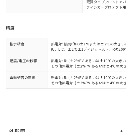
下記の非含有証明書をダウンロードするこ
硬質タイプフロントカバー: Y9
品・サービスに関するお客様との取
とができます。
フィンガープロテクト用端子カバ
合意する
キャンセル
引・商談に必要な範囲で利用すること
をご了承ください。
EU RoHS指令（10物質）の非含有証明書
※当社の共同利用者とは、
"個人情報
51物質の非含有証明書（当社基準）
の共同利用に関して"
の「1.共同利
精度
※本証明書は発行日時点で非含有を証明す
用者の範囲」に記載されている法人を
るもので、過去に遡って非含有を証明する
指します。
ものではありません。
指示精度
熱電対: (指示値の±1%または±2℃の大きいほ
(U、Lは、±2℃±1ディジット以下。Rの200℃
また、RoHS指令のフタル酸エステル類４
物質の対応では、対応完了までの期間は出
温度/電圧の影響
熱電対: R: (±2%PV あるいは±10℃の大きい
荷製品に未対応品が混在することから備考
その他熱電対: (±2%PV あるいは±4℃の大き
欄に対応日を記載しておりました。
既に当社にて対応品への在庫切替を完了
電磁妨害の影響
熱電対: R: (±2%PV あるいは±10℃の大きい
していることから、特段のことがない限
その他熱電対: (±2%PV あるいは±4℃の大き
り、2022年1月12日より割愛しておりま
す。
外形図