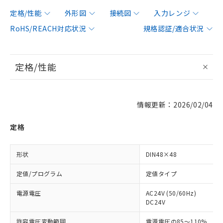
定格/性能
外形図
接続図
入力レンジ
RoHS/REACH対応状況
規格認証/適合状況
定格/性能
情報更新：2026/02/04
定格
形状
DIN48×48
定値/プログラム
定値タイプ
電源電圧
AC24V (50/60Hz)
DC24V
許容電圧変動範囲
電源電圧の85～110%