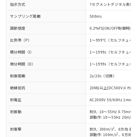
指示方式
7セグメントデジタル表示
※1 対応状況
サンプリング周期
500ms
対応済み：EU RoHS指令（10物質）の
調節感度
0.2%FS(ON/OFF制御時)
非含有に対応した製品が提供可能な商品で
す。
比例帯（P）
1～999℃（セルフチュー
対応予定：EU RoHS指令（10物質）の非含
ご利用条件
有に対応した製品に切り替える予定のある
積分時間（I）
1～1999s（セルフチュ
商品です。
対応予定なし：EU RoHS指令（10物質）の
微分時間（D）
1～1999s（セルフチュ
以下の条件をお読みいただき、同意のうえ
非含有に非対応の商品で、対応品を出す予
ご利用ください。
定はありません。
制御周期
2s/20s（切換）
調査・確認中：EU RoHS指令（10物質）の
本サービスは、当社制御機器事業取扱
※1 中国RoHS○×表
非含有の対応状況を調査中または確認中の
絶縁抵抗
20MΩ以上(DC500Vメガにて
商品の当社在庫状況および標準価格
商品です。
(税抜)を提供させていただくもので
「○」：最大均質材料含有率が中国RoHSの
耐電圧
AC2000V 50/60Hz 1mi
非該当品：ライセンス料など無形物で、有
す。
基準値以下であることを示します。
害物質有無と関係のない商品です。
当社制御機器事業取扱商品の中には、
耐振動
耐久: 10～55Hz 0.75mm
「×」：最大均質材料含有率が中国RoHSの
仕入先様の事情により、非含有部品として
本サービスの対象外となる商品もある
2
誤動作: 10～55Hz 20m/s
基準値を超えていることを示します。
いたものが、含有品と判明した場合などや
当社は、これら貴社製品のうち、外国
ことをご了承ください。
「－」：未確認です。当社販売部門へお問
むを得ず変更することがあります。
為替および外国貿易法に定める商品
在庫状況および標準価格照会結果は、
2
耐衝撃
耐久: 300m/s
、6方向 各3
い合わせください。
（以下｢規制貨物等」という）を輸出
2
誤動作: 100m/s
、6方向 各
記載している更新日時点での社内デー