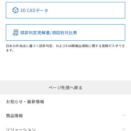
中国 RoHS表
※1 ※2
3D CADデータ
この製品の規格認証/適合状況ページへ
Pb
Hg
Cd
Cr(VI)
その他の認証はこちらのページからご検索ください
該非判定見解書/項目別対比表
X
O
O
O
日本の外為法に基づく該非判定、およびEAR再輸出規制に関する見解が入手でき
ます。
"対応済み"や非含有の記載がされた商品であっても、流通
在庫等で未対応品が混在する可能性があります。
非含有品が必要な際は、弊社営業部門もしくは販売店へお
問い合わせください。
ページ先頭へ戻る
この製品のRoHS/REACH対応状況ページへ
お知らせ・最新情報
商品情報
ソリューション