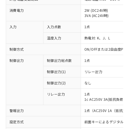
消費電力
2W (DC24V時)
3VA (AC24V時)
入力
入力点数
1点
温度入力
熱電対: K、J、L
制御方式
ON/OFFまたは2自由度PI
制御出力
制御出力総点数
1点
制御出力(1)
リレー出力
制御出力(2)
なし
リレー出力
1点
1c AC250V 3A(抵抗負荷)
警報出力
1点（AC250V 1A（抵抗負
設定方式
前面キーによるデジタル設