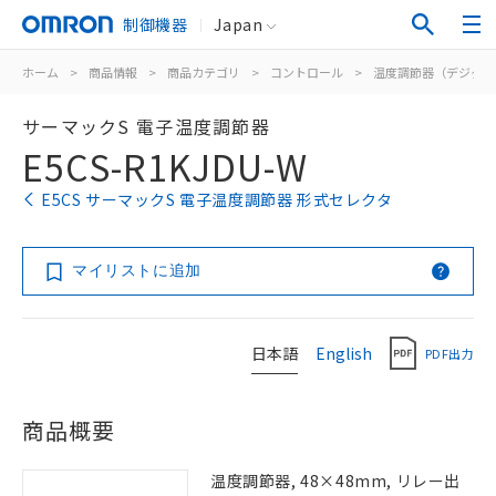
制御機器
Japan
ホーム
>
商品情報
>
商品カテゴリ
>
コントロール
>
温度調節器（デジタル
サーマックS 電子温度調節器
E5CS-R1KJDU-W
E5CS サーマックS 電子温度調節器 形式セレクタ
マイリストに追加
日本語
English
PDF出力
商品概要
温度調節器, 48×48mm, リレー出