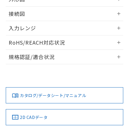
情報更新：2026/02/04
接続図
情報更新：2026/02/04
入力レンジ
情報更新：2026/02/04
RoHS/REACH対応状況
情報更新：2026/7/29
規格認証/適合状況
EU RoHS
注意事項・凡例
UL認証
CSA認証
CEマーキング
Yes
Yes
Yes
対応状況
対応予定月
※1
※2
カタログ/データシート/マニュアル
対応済み
LR型式承認
DNV型式承認
BV型式承認
KR型式承
（イギリス
（ノルウェー
（フランス
（韓国
船舶規格）
船舶規格）
船舶規格）
船舶規格
中国 RoHS
注意事項・凡例
2D CADデータ
No
No
No
No