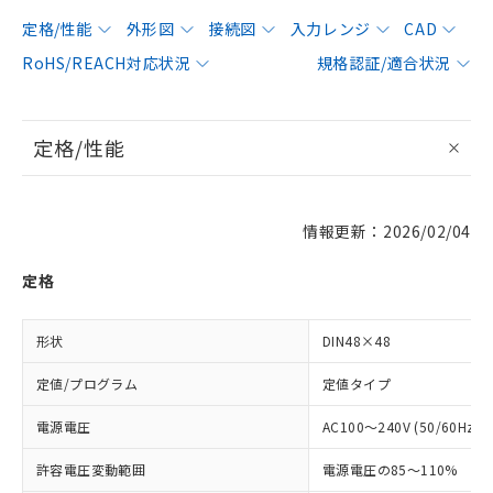
定格/性能
外形図
接続図
入力レンジ
CAD
RoHS/REACH対応状況
規格認証/適合状況
定格/性能
情報更新：2026/02/04
定格
形状
DIN48×48
定値/プログラム
定値タイプ
電源電圧
AC100～240V (50/60Hz)
許容電圧変動範囲
電源電圧の85～110%