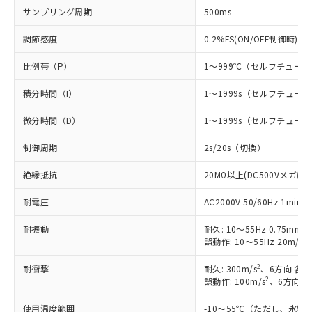
サンプリング周期
500ms
※1 対応状況
調節感度
0.2%FS(ON/OFF制御時)
対応済み：EU RoHS指令（10物質）の
比例帯（P）
1～999℃（セルフチュー
非含有に対応した製品が提供可能な商品で
す。
積分時間（I）
1～1999s（セルフチュ
対応予定：EU RoHS指令（10物質）の非含
ご利用条件
有に対応した製品に切り替える予定のある
微分時間（D）
1～1999s（セルフチュ
商品です。
対応予定なし：EU RoHS指令（10物質）の
制御周期
2s/20s（切換）
以下の条件をお読みいただき、同意のうえ
非含有に非対応の商品で、対応品を出す予
ご利用ください。
定はありません。
絶縁抵抗
20MΩ以上(DC500Vメガにて
調査・確認中：EU RoHS指令（10物質）の
本サービスは、当社制御機器事業取扱
※1 中国RoHS○×表
耐電圧
AC2000V 50/60Hz 1mi
非含有の対応状況を調査中または確認中の
商品の当社在庫状況および標準価格
商品です。
(税抜)を提供させていただくもので
耐振動
耐久: 10～55Hz 0.75mm
「○」：最大均質材料含有率が中国RoHSの
非該当品：ライセンス料など無形物で、有
す。
2
誤動作: 10～55Hz 20m/s
基準値以下であることを示します。
害物質有無と関係のない商品です。
当社制御機器事業取扱商品の中には、
「×」：最大均質材料含有率が中国RoHSの
仕入先様の事情により、非含有部品として
2
耐衝撃
本サービスの対象外となる商品もある
耐久: 300m/s
、6方向 各3
基準値を超えていることを示します。
いたものが、含有品と判明した場合などや
当社は、これら貴社製品のうち、外国
2
誤動作: 100m/s
、6方向 各
ことをご了承ください。
「－」：未確認です。当社販売部門へお問
むを得ず変更することがあります。
為替および外国貿易法に定める商品
在庫状況および標準価格照会結果は、
い合わせください。
使用温度範囲
（以下｢規制貨物等」という）を輸出
-10～55℃（ただし、氷