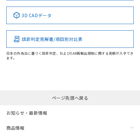
No
No
No
No
中国 RoHS表
※1 ※2
3D CADデータ
この製品の規格認証/適合状況ページへ
Pb
Hg
Cd
Cr(VI)
その他の認証はこちらのページからご検索ください
該非判定見解書/項目別対比表
X
O
O
O
日本の外為法に基づく該非判定、およびEAR再輸出規制に関する見解が入手でき
ます。
"対応済み"や非含有の記載がされた商品であっても、流通
在庫等で未対応品が混在する可能性があります。
非含有品が必要な際は、弊社営業部門もしくは販売店へお
問い合わせください。
ページ先頭へ戻る
この製品のRoHS/REACH対応状況ページへ
お知らせ・最新情報
商品情報