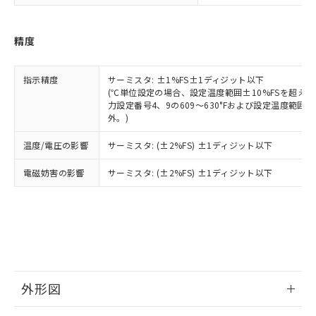
下記の非含有証明書をダウンロードするこ
品・サービスに関するお客様との取
とができます。
合意する
キャンセル
引・商談に必要な範囲で利用すること
精度
をご了承ください。
EU RoHS指令（10物質）の非含有証明書
※当社の共同利用者とは、
"個人情報
51物質の非含有証明書（当社基準）
の共同利用に関して"
の「1.共同利
※本証明書は発行日時点で非含有を証明す
指示精度
サーミスタ: ±1%FS±1ディジット以下
用者の範囲」に記載されている法人を
(℃単位設定の場合、設定温度範囲±10%FSを超え
るもので、過去に遡って非含有を証明する
指します。
力設定番号4、9の609～630°Fおよび設定温度範囲の
ものではありません。
外。)
また、RoHS指令のフタル酸エステル類４
物質の対応では、対応完了までの期間は出
温度/電圧の影響
サーミスタ: (±2%FS) ±1ディジット以下
荷製品に未対応品が混在することから備考
欄に対応日を記載しておりました。
電磁妨害の影響
サーミスタ: (±2%FS) ±1ディジット以下
既に当社にて対応品への在庫切替を完了
していることから、特段のことがない限
り、2022年1月12日より割愛しておりま
す。
外形図
情報更新：2026/02/04