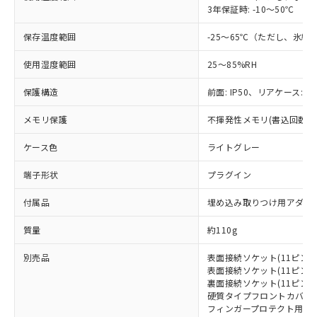
記載している更新日時点での社内デー
3年保証時: -10～50℃
*EU RoHS指令（10物質）：
または国外への提供する場合は、日本
記
タに基づき作成されるものであり、閲
説明
鉛(Pb) 1000ppm以下、 水銀(Hg) 1000ppm以下、 カド
*中国RoHS10物質の基準値 (GB/T26572)：
国政府の輸出許可(または役務取引許
号
覧された時点での実際の在庫および標
ミウム(Cd) 100ppm以下、
Pb(鉛) :1000ppm、 Hg(水銀) : 1000ppm、 Cd(カドミウ
保存温度範囲
-25～65℃（ただし、氷
可)を取得するなどの必要な手続きを
六価クロム(Cr(Ⅵ)) 1000ppm以下、ポリ臭化ビフェニル
ム) : 100ppm、
準価格とは異なる場合があることをご
類(PBB) 1000ppm以下、ポリ臭化ジフェニルエーテル類
Cr(Ⅵ)(六価クロム) : 1000ppm、 PBBs(ポリ臭化ビフェ
とります。
了承ください。
(PBDE) 1000ppm以下、フタル酸ビス(2-エチルヘキシ
使用湿度範囲
○
一定数以上の在庫あり
25～85%RH
ニル類) : 1000ppm、 PBDEs(ポリ臭化ジフェニルエーテ
当社は規制貨物を破棄する場合は、完
ル) (DEHP)(別名：DOP) 1000ppm以下、フタル酸ブチ
正式な納期状況および標準価格はお客
ル類) : 1000ppm、
ルベンジル（BBP） 1000ppm以下、フタル酸ジブチル
全に破砕するなど、違法に輸出されな
DBP(フタル酸ジブチル) : 1000ppm、 DIBP(フタル酸ジ
様のお取引先、またはお客様担当のオ
保護構造
前面: IP50、リアケース: IP
（DBP） 1000ppm以下、フタル酸ジイソブチル
イソブチル) : 1000ppm、 BBP(フタル酸ブチルベンジ
△
一定数には満たないが在庫あり
いよう必要な手段を講じます。
ムロン制御機器販売店・当社販売員に
(DIBP) 1000ppm以下
ル) : 1000ppm、
当社は貴社製品を、核兵器、ミサイ
但し、RoHS指令で産業用監視および制御機器に対する
DEHP(フタル酸ビス(2-エチルヘキシル)) : 1000ppm
メモリ保護
ご相談ください。
不揮発性メモリ(書込回数: 1
適用除外項目は除く。
ル、化学兵器、生物兵器またはその他
－
在庫なし(最新の在庫状況につ
オムロン制御機器販売店や当社販売拠
フタル酸エステル類の４物質については閾値を超える意
武器並びにこれらの製造装置等に一切
ケース色
いては、お客様のお取引先、ま
ライトグレー
図的な使用がないことを確認しています。
点は「
販売ネットワーク
」をご確認
※2 環境保護使用期限
使用いたしません。
たはお客様担当のオムロン制御
ください。
端子形状
当社は、貴社製品を第三者に販売する
プラグイン
機器販売店・当社販売員にご確
在庫状況および標準価格結果を当社の
※2 対応予定月
「ｅ」：有害物質（10物質）のすべてが基
場合は、上記1、2および3の内容を当
認ください)
事前の承諾なく第三者に漏洩または開
付属品
準値以下であることを示します。
埋め込み取りつけ用アダプ
該第三者に通知します。また当社は、
示しないようお願いします。
部品在庫の切り替え状況などにより、予定
「10」：通常の使用状況下において有害物
販売先および販売に係わる関係者が違
マイパーツ機能（部品リスト作成サー
空
受注生産機種、また在庫状況の
質量
約110g
月が前後することがあります。
質が外部に漏えいし、環境に深刻な影響を
法に輸出するおそれがある場合は、取
ビス）をご利用いただくには、I-Web
白
情報を公開していない機種
及ぼさない年数を意味します。
り引きをいたしません。
メンバーズにご登録されている必要が
別売品
表面接続ソケット(11ピンタイプ
「－」：未確認です。当社販売部門へお問
あります。
表面接続ソケット(11ピン、フ
い合わせください。
お客様が当ウェブサイト上で当社にご
裏面接続ソケット(11ピンタイプ
※3 非含有証明書ダウンロード
硬質タイプフロントカバー: Y9
登録された部品リストについて、当社
フィンガープロテクト用端子カバ
および当社の共同利用者が、当社の製