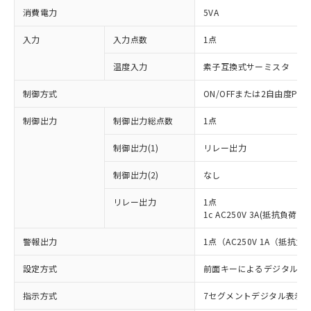
消費電力
5VA
入力
入力点数
1点
温度入力
素子互換式サーミスタ
制御方式
ON/OFFまたは2自由度PI
制御出力
制御出力総点数
1点
制御出力(1)
リレー出力
制御出力(2)
なし
リレー出力
1点
1c AC250V 3A(抵抗負荷)
警報出力
1点（AC250V 1A（抵抗負
設定方式
前面キーによるデジタル設
指示方式
7セグメントデジタル表示