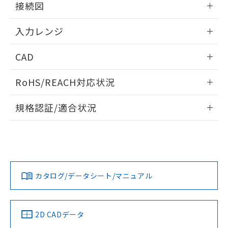
接続図
情報更新：2026/02/04
入力レンジ
情報更新：2026/02/04
CAD
ログイン/会員登録いただくと、CADデータをダウンロー
RoHS/REACH対応状況
ドすることができます。
情報更新：2026/7/29
規格認証/適合状況
ログイン/会員登録
EU RoHS
注意事項・凡例
UL認証
CSA認証
CEマーキング
Yes
Yes
Yes
対応状況
対応予定月
※1
※2
ダウンロードデータをご利用いただく前に、以下を必ずお読
みください。
カタログ/データシート/マニュアル
対応済み
ソフトウェアの使用条件
LR型式承認
DNV型式承認
BV型式承認
KR型式承
（イギリス
（ノルウェー
（フランス
（韓国
船舶規格）
船舶規格）
船舶規格）
船舶規格
中国 RoHS
注意事項・凡例
2D CADデータ