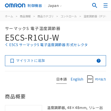
制御機器
Japan
ホーム
>
商品情報
>
商品カテゴリ
>
コントロール
>
温度調節器（デジタル
サーマックS 電子温度調節器
E5CS-R1GU-W
E5CS サーマックS 電子温度調節器 形式セレクタ
マイリストに追加
日本語
English
PDF出力
商品概要
温度調節器, 48×48mm, リレー出